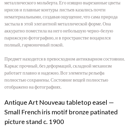
металлического мольберта. Его изящно вырезанные цветы
ирисов и плавные контуры листьев казались почти
нематериальными, создавая ощущение, что сама природа
застыла в этой элегантной металлической форме. Она
аккуратно поместила на него небольшую черно-белую
парижскую фотографию, и в пространстве воцарился
полный, гармоничный покой.
Предмет находится в превосходном антикварном состоянии.
Каркас прочный, без деформаций, складной механизм
работает плавно и надежно. Все элементы рельефа
полностью сохранены. Состояние вещей полностью
отображено на фотографиях.
Antique Art Nouveau tabletop easel —
Small French iris motif bronze patinated
picture stand c. 1900