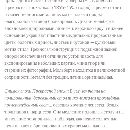
прикладного искусства эпохи Модерна (Art Nouveau /
Прекрасная эпоха, около 1895–1905 годов). Предмет отлит
из качественного металлического сплава и покрыт
благородной матовой бронзировкой. Дизайн мольберта
вдохновлен природными линиями: верхнюю арку и нижнее
основание украшают пластичные, детально проработанные
цветы болотных ирисов, листьев и бутонов — культовый
мотив стиля. Трехногая конструкция с подвижной задней
опорой обеспечивает отличную устойчивость для
экспонирования небольших картин, миниатюр или
старинных фотографий. Мольберт находится в великолепной
сохранности, металл без трещин, патина оригинальная.
Снимок эпохи Прекрасной эпохи: В углу комнаты на
полированный деревянный стол тихо ложился прохладный
послеполуденный свет…
освещая хрупкие лепестки белых
тюльпанов и нарциссов. Она медленно подошла к столу и на
мгновение остановилась, наблюдая, как некие солнечные
лучи играют в бронзированных гранях маленького