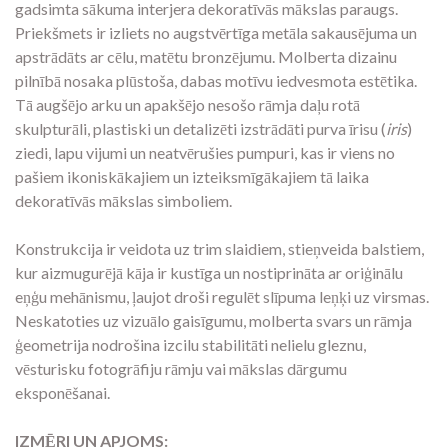
gadsimta sākuma interjera dekoratīvās mākslas paraugs.
Priekšmets ir izliets no augstvērtīga metāla sakausējuma un
apstrādāts ar cēlu, matētu bronzējumu. Molberta dizainu
pilnībā nosaka plūstoša, dabas motīvu iedvesmota estētika.
Tā augšējo arku un apakšējo nesošo rāmja daļu rotā
skulpturāli, plastiski un detalizēti izstrādāti purva īrisu (
iris
)
ziedi, lapu vijumi un neatvērušies pumpuri, kas ir viens no
pašiem ikoniskākajiem un izteiksmīgākajiem tā laika
dekoratīvās mākslas simboliem.
Konstrukcija ir veidota uz trim slaidiem, stieņveida balstiem,
kur aizmugurējā kāja ir kustīga un nostiprināta ar oriģinālu
eņģu mehānismu, ļaujot droši regulēt slīpuma leņķi uz virsmas.
Neskatoties uz vizuālo gaisīgumu, molberta svars un rāmja
ģeometrija nodrošina izcilu stabilitāti nelielu gleznu,
vēsturisku fotogrāfiju rāmju vai mākslas dārgumu
eksponēšanai.
IZMĒRI UN APJOMS: