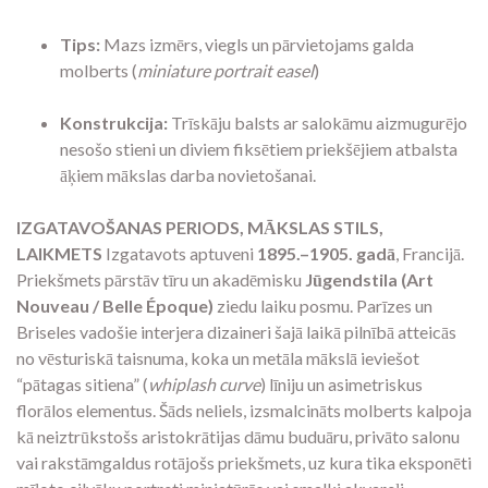
Tips:
Mazs izmērs, viegls un pārvietojams galda
molberts (
miniature portrait easel
)
Konstrukcija:
Trīskāju balsts ar salokāmu aizmugurējo
nesošo stieni un diviem fiksētiem priekšējiem atbalsta
āķiem mākslas darba novietošanai.
IZGATAVOŠANAS PERIODS, MĀKSLAS STILS,
LAIKMETS
Izgatavots aptuveni
1895.–1905. gadā
, Francijā.
Priekšmets pārstāv tīru un akadēmisku
Jūgendstila (Art
Nouveau / Belle Époque)
ziedu laiku posmu. Parīzes un
Briseles vadošie interjera dizaineri šajā laikā pilnībā atteicās
no vēsturiskā taisnuma, koka un metāla mākslā ieviešot
“pātagas sitiena” (
whiplash curve
) līniju un asimetriskus
florālos elementus. Šāds neliels, izsmalcināts molberts kalpoja
kā neiztrūkstošs aristokrātijas dāmu buduāru, privāto salonu
vai rakstāmgaldus rotājošs priekšmets, uz kura tika eksponēti