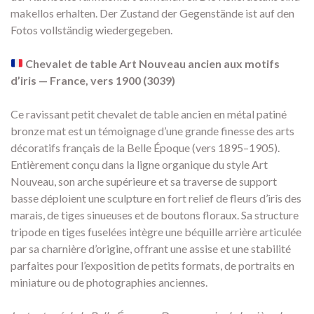
makellos erhalten. Der Zustand der Gegenstände ist auf den
Fotos vollständig wiedergegeben.
Chevalet de table Art Nouveau ancien aux motifs
d’iris — France, vers 1900 (3039)
Ce ravissant petit chevalet de table ancien en métal patiné
bronze mat est un témoignage d’une grande finesse des arts
décoratifs français de la Belle Époque (vers 1895–1905).
Entièrement conçu dans la ligne organique du style Art
Nouveau, son arche supérieure et sa traverse de support
basse déploient une sculpture en fort relief de fleurs d’iris des
marais, de tiges sinueuses et de boutons floraux. Sa structure
tripode en tiges fuselées intègre une béquille arrière articulée
par sa charnière d’origine, offrant une assise et une stabilité
parfaites pour l’exposition de petits formats, de portraits en
miniature ou de photographies anciennes.