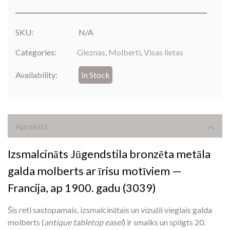
SKU:
N/A
Categories:
Gleznas
,
Molberti
,
Visas lietas
Availability:
In Stock
Apraksts
Izsmalcināts Jūgendstila bronzēta metāla
galda molberts ar īrisu motīviem —
Francija, ap 1900. gadu (3039)
Šis reti sastopamais, izsmalcinātais un vizuāli vieglais galda
molberts (
antique tabletop easel
) ir smalks un spilgts 20.