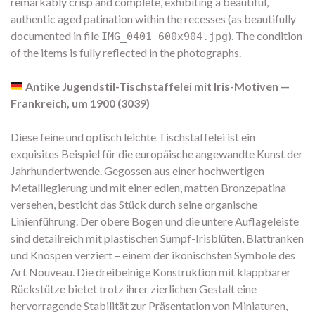
remarkably crisp and complete, exhibiting a beautiful,
authentic aged patination within the recesses (as beautifully
documented in file
). The condition
IMG_0401-600x904.jpg
of the items is fully reflected in the photographs.
Antike Jugendstil-Tischstaffelei mit Iris-Motiven —
Frankreich, um 1900 (3039)
Diese feine und optisch leichte Tischstaffelei ist ein
exquisites Beispiel für die europäische angewandte Kunst der
Jahrhundertwende. Gegossen aus einer hochwertigen
Metalllegierung und mit einer edlen, matten Bronzepatina
versehen, besticht das Stück durch seine organische
Linienführung. Der obere Bogen und die untere Auflageleiste
sind detailreich mit plastischen Sumpf-Irisblüten, Blattranken
und Knospen verziert – einem der ikonischsten Symbole des
Art Nouveau. Die dreibeinige Konstruktion mit klappbarer
Rückstütze bietet trotz ihrer zierlichen Gestalt eine
hervorragende Stabilität zur Präsentation von Miniaturen,