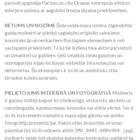
periodā apgādāja Parīzes un citu Eiropas metropoļu elitāros
interjera salonus ar augstākā līmeņa dizaina priekšmetiem.
RETUMS UN NOZĪME
Šāda veida maza izmēra Jūgendstila
galda molberti ar pilnībā saglabātu oriģinālo salokāmo
konstrukciju un neskartiem florālajiem elementiem ir reti
sastopami priekšmeti. Tā kā tie ikdienā tika aktīvi pārvietoti
un izmantoti uz galdiem, tieši smalkās ziedu galotnes un
aizmugurējās kājas locītavas visbiežāk tika nolauztas vai
deformētas. Šis eksemplārs ir izcils un autentisks stila
tīrradnis kolekcionāriem.
PIELIETOJUMS INTERJERĀ UN FOTOGRĀFIJĀ
Molberts
ir gatavs tūlītēji kalpot kā izteiksmīgs, vēsturisks akcents uz
rakstāmgalda, kamīna malas, konsoles vai stikla vitrīnā. Tas ir
izcils instruments miniatūru, mazu eļļas gleznu vai antīku
fotogrāfiju prezentācijai. Pateicoties bronzētās virsmas
plastikai (kā izcili redzams attēlā
),
IMG_0401-600x904.jpg
molberts veido ļoti skaistus gaismēnu kontrastus, padarot to