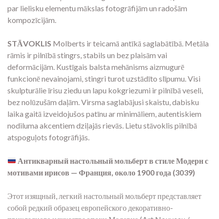
par lielisku elementu mākslas fotogrāfijām un radošām
kompozīcijām.
STĀVOKLIS
Molberts ir teicamā antīkā saglabātībā. Metāla
rāmis ir pilnībā stingrs, stabils un bez plaisām vai
deformācijām. Kustīgais balsta mehānisms aizmugurē
funkcionē nevainojami, stingri turot uzstādīto slīpumu. Visi
skulpturālie īrisu ziedu un lapu kokgriezumi ir pilnībā veseli,
bez nolūzušām daļām. Virsma saglabājusi skaistu, dabisku
laika gaitā izveidojušos patīnu ar minimāliem, autentiskiem
nodiluma akcentiem dziļajās rievās. Lietu stāvoklis pilnībā
atspoguļots fotogrāfijās.
Антикварный настольный мольберт в стиле Модерн с
мотивами ирисов — Франция, около 1900 года (3039)
Этот изящный, легкий настольный мольберт представляет
собой редкий образец европейского декоративно-