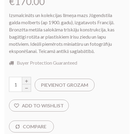
€
170.00
Izsmalcināts un kolekcijas līmeņa mazs Jūgendstila
galda molberts (ap 1900. gadu), izgatavots Francijā.
Bronzēta metāla salokāma trīskāju konstrukcija, kas
bagātīgi rotāta ar plastiskiem īrisu ziedu un lapu
motīviem. Ideāli piemērots miniatūru un fotogrāfiju
eksponēšanai. Teicamā antīkā saglabātībā.
Buyer Protection Guaranteed
PIEVIENOT GROZAM