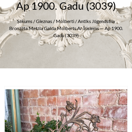
Ap 1900. Gadu (3039)
Sākums
/
Gleznas
/
Molberti
/ Antīks Jūgendstila
Bronzēta Metāla Galda Molberts Ar Īrisiems — Ap 1900.
Gadu (3039)