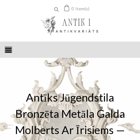
Skip
0
Item(s)
to
content
Antīks Jūgendstila
Bronzēta Metāla Galda
Molberts Ar Īrisiems —