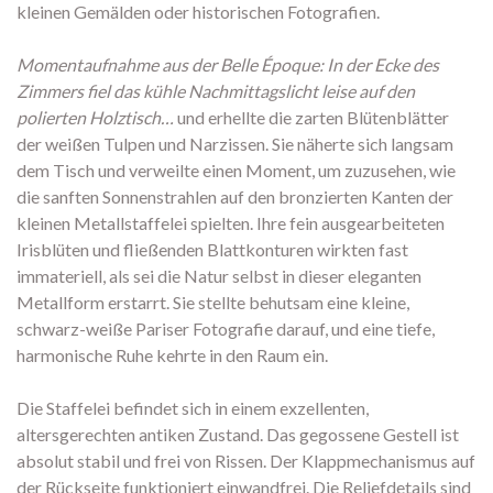
kleinen Gemälden oder historischen Fotografien.
Momentaufnahme aus der Belle Époque: In der Ecke des
Zimmers fiel das kühle Nachmittagslicht leise auf den
polierten Holztisch…
und erhellte die zarten Blütenblätter
der weißen Tulpen und Narzissen. Sie näherte sich langsam
dem Tisch und verweilte einen Moment, um zuzusehen, wie
die sanften Sonnenstrahlen auf den bronzierten Kanten der
kleinen Metallstaffelei spielten. Ihre fein ausgearbeiteten
Irisblüten und fließenden Blattkonturen wirkten fast
immateriell, als sei die Natur selbst in dieser eleganten
Metallform erstarrt. Sie stellte behutsam eine kleine,
schwarz-weiße Pariser Fotografie darauf, und eine tiefe,
harmonische Ruhe kehrte in den Raum ein.
Die Staffelei befindet sich in einem exzellenten,
altersgerechten antiken Zustand. Das gegossene Gestell ist
absolut stabil und frei von Rissen. Der Klappmechanismus auf
der Rückseite funktioniert einwandfrei. Die Reliefdetails sind