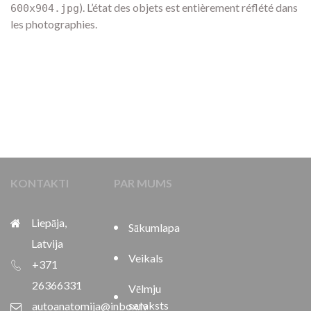
). L’état des objets est entièrement réflété dans
600x904.jpg
les photographies.
KONTAKTI
PAR MUMS
Liepāja,
Sākumlapa
Latvija
Veikals
+371
26366331
Vēlmju
saraksts
autoanatomija@inbox.lv