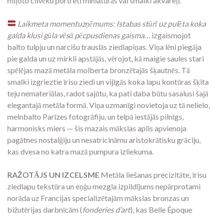
mīļoto cilvēku portreti miniatūrās vai smalki akvareļi.
Laikmeta momentuzņēmums: Istabas stūrī uz pulēta koka
galda klusi gūla vēsā pēcpusdienas gaisma…
izgaismojot
balto tulpju un narcišu trauslās ziedlapiņas. Viņa lēni piegāja
pie galda un uz mirkli apstājās, vērojot, kā maigie saules stari
spēlējas mazā metāla molberta bronzētajās šķautnēs. Tā
smalki izgrieztie īrisu ziedi un vijīgās koka lapu kontūras šķita
teju nemateriālas, radot sajūtu, ka pati daba būtu sasalusi šajā
elegantajā metāla formā. Viņa uzmanīgi novietoja uz tā nelielo,
melnbalto Parīzes fotogrāfiju, un telpā iestājās pilnīgs,
harmonisks miers — šis mazais mākslas aplis apvienoja
pagātnes nostalģiju un nesatricināmu aristokrātisku grāciju,
kas dvesa no katra mazā pumpura izliekuma.
RAŽOTĀJS UN IZCELSME
Metāla liešanas precizitāte, īrisu
ziedlapu tekstūra un eņģu mezgla izpildījums nepārprotami
norāda uz Francijas specializētajām mākslas bronzas un
bižutērijas darbnīcām (
fonderies d’art
), kas Belle Époque