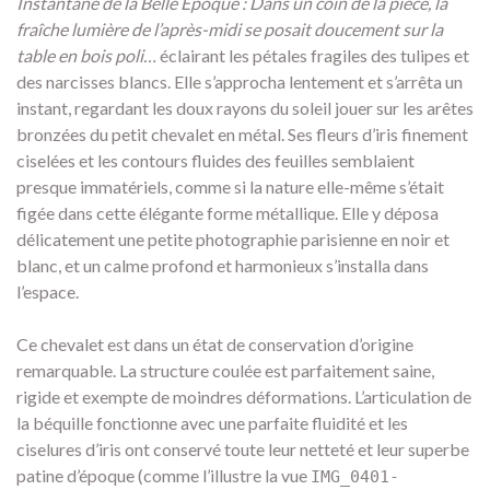
Instantané de la Belle Époque : Dans un coin de la pièce, la
fraîche lumière de l’après-midi se posait doucement sur la
table en bois poli…
éclairant les pétales fragiles des tulipes et
des narcisses blancs. Elle s’approcha lentement et s’arrêta un
instant, regardant les doux rayons du soleil jouer sur les arêtes
bronzées du petit chevalet en métal. Ses fleurs d’iris finement
ciselées et les contours fluides des feuilles semblaient
presque immatériels, comme si la nature elle-même s’était
figée dans cette élégante forme métallique. Elle y déposa
délicatement une petite photographie parisienne en noir et
blanc, et un calme profond et harmonieux s’installa dans
l’espace.
Ce chevalet est dans un état de conservation d’origine
remarquable. La structure coulée est parfaitement saine,
rigide et exempte de moindres déformations. L’articulation de
la béquille fonctionne avec une parfaite fluidité et les
ciselures d’iris ont conservé toute leur netteté et leur superbe
patine d’époque (comme l’illustre la vue
IMG_0401-