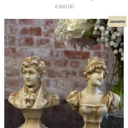
€
360.00
Jaunums!