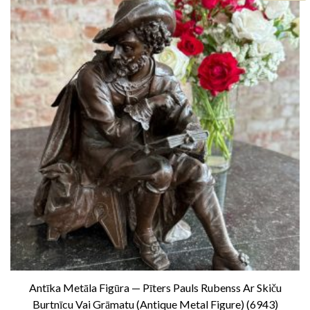
Antīka Metāla Figūra — Pīters Pauls Rubenss Ar Skiču
Burtnīcu Vai Grāmatu (Antique Metal Figure) (6943)