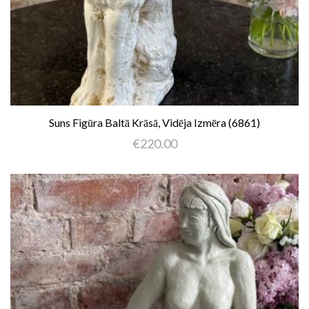
Suns Figūra Baltā Krāsā, Vidēja Izmēra (6861)
€
220.00