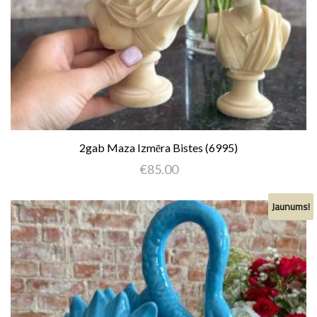
2gab Maza Izmēra Bistes (6995)
€
85.00
Jaunums!