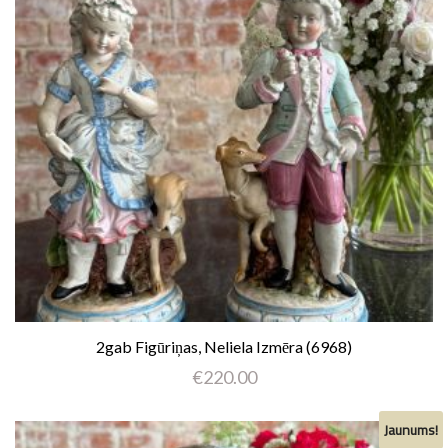
2gab Figūriņas, Neliela Izmēra (6968)
€
220.00
Jaunums!