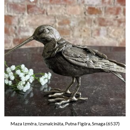
Maza Izmēra, Izsmalcināta, Putna Figūra, Smaga (6537)