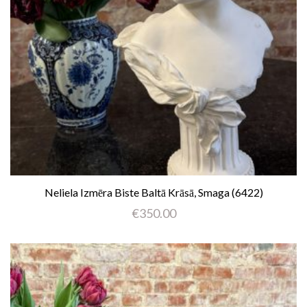
Neliela Izmēra Biste Baltā Krāsā, Smaga (6422)
€
350.00