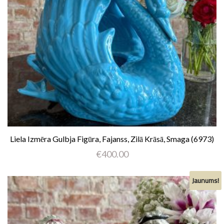
Liela Izmēra Gulbja Figūra, Fajanss, Zilā Krāsā, Smaga (6973)
€
400.00
Jaunums!