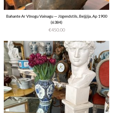
Bahante Ar Vīnogu Vainagu — Jūgendstils, Beļģija, Ap 1900
(6384)
€
450.00