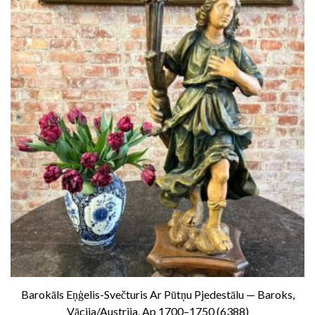
Barokāls Eņģelis-Svečturis Ar Pūtņu Pjedestālu — Baroks,
Vācija/Austrija, Ap 1700–1750 (6388)