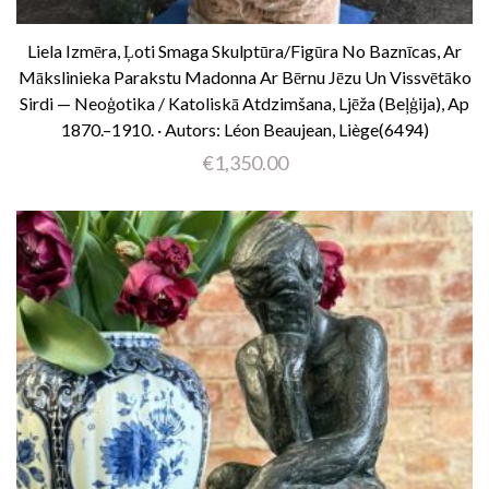
Liela Izmēra, Ļoti Smaga Skulptūra/figūra No Baznīcas, Ar
Mākslinieka Parakstu Madonna Ar Bērnu Jēzu Un Vissvētāko
Sirdi — Neoģotika / Katoliskā Atdzimšana, Ljēža (Beļģija), Ap
1870.–1910. · Autors: Léon Beaujean, Liège(6494)
€
1,350.00