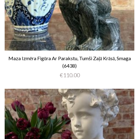
Maza Izmēra Figūra Ar Parakstu, Tumši Zaļā Krāsā, Smaga
(6438)
€
110.00