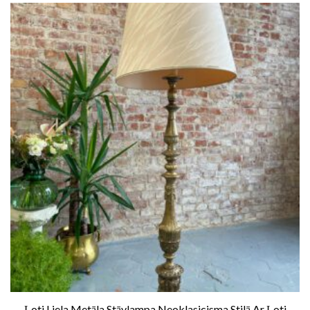
Ļoti Liela Metāla Stāvlampa Neoklasicisma Stilā Ar Ļoti