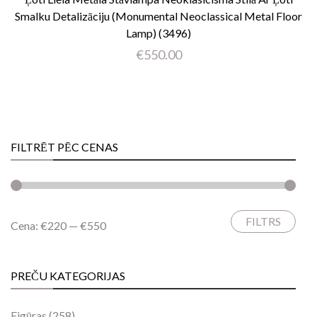
Smalku Detalizāciju (Monumental Neoclassical Metal Floor
Lamp) (3496)
€
550.00
FILTRĒT PĒC CENAS
FILTRS
Min.
Maks.
Cena:
€220
—
€550
cena
cena
PREČU KATEGORIJAS
Figūras
(258)