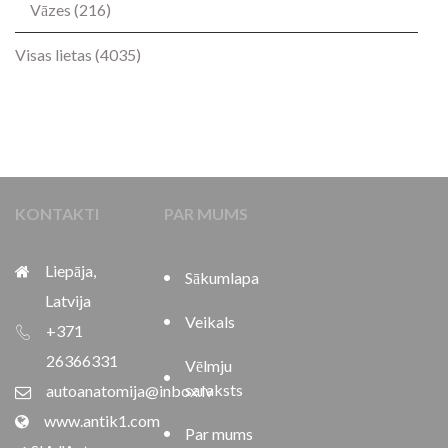
Vāzes
(216)
Visas lietas
(4035)
KONTAKTI
PAR MUMS
Liepāja,
Sākumlapa
Latvija
Veikals
+371
26366331
Vēlmju
saraksts
autoanatomija@inbox.lv
www.antik1.com
Par mums