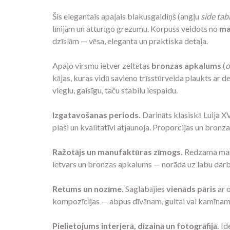
Šis elegantais apaļais blakusgaldiņš (angļu
side tab
līnijām un atturīgo grezumu. Korpuss veidots no
ma
dzīslām — vēsa, eleganta un praktiska detaļa.
Apaļo virsmu ietver zeltētas
bronzas apkalums
(
o
kājas, kuras vidū savieno trīsstūrveida plaukts ar de
vieglu, gaisīgu, taču stabilu iespaidu.
Izgatavošanas periods.
Darināts klasiskā Luija XV
plaši un kvalitatīvi atjaunoja. Proporcijas un bron
Ražotājs un manufaktūras zīmogs.
Redzama manuf
ietvars un bronzas apkalums — norāda uz labu darbnī
Retums un nozīme.
Saglabājies
vienāds pāris
ar o
kompozīcijas — abpus dīvānam, gultai vai kamīnam 
Pielietojums interjerā, dizainā un fotogrāfijā.
Ide