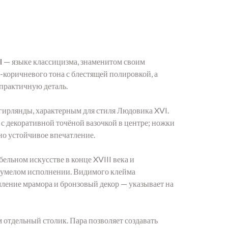
I
— языке классицизма, знаменитом своим
-коричневого тона с блестящей полировкой, а
практичную деталь.
гирлянды, характерным для стиля Людовика XVI.
с декоративной точёной вазочкой в центре; ножки
 но устойчивое впечатление.
льном искусстве в конце XVIII века и
б умелом исполнении. Видимого клейма
ление мрамора и бронзовый декор — указывает на
отдельный столик. Пара позволяет создавать