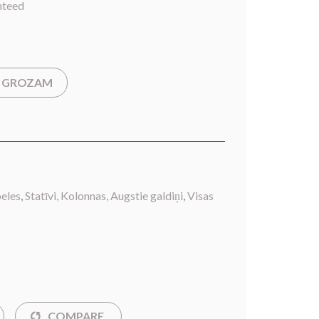
nteed
T GROZAM
eles
,
Statīvi, Kolonnas, Augstie galdiņi
,
Visas