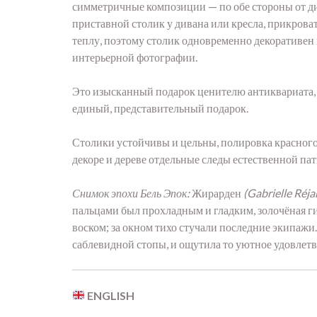
симметричные композиции — по обе стороны от ди
приставной столик у дивана или кресла, прикрова
теплу, поэтому столик одновременно декоративен 
интерьерной фотографии.
Это изысканный подарок ценителю антиквариата, х
единый, представительный подарок.
Столики устойчивы и цельны, полировка красного
декоре и дереве отдельные следы естественной па
Снимок эпохи Бель Эпок:
Жирарден
(Gabrielle Réja
пальцами был прохладным и гладким, золочёная ги
воском; за окном тихо стучали последние экипажи
саблевидной стопы, и ощутила то уютное удовлетво
ENGLISH