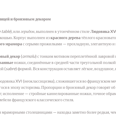
ницей и бронзовым декором
e table
), или
геридон
, выполнен в утончённом стиле
Людовика XV
скошью. Корпус выполнен из
красного дерева
тёплого красновато
ого мрамора
с серыми прожилками — прохладную, элегантную и 
овый декор
(
ormolu
) с тонким мотивом переплетённой лавровой 
ванные
ножки, соединённые в средней части треугольной полкой 
й (
sabre
) формой. Вся конструкция оставляет лёгкое, воздушное,
довика XVI (неоклассицизма), сложившегося во французском мебе
ося в эпоху историзма. Пропорции и бронзовый декор говорят о
т; исполнение — стройные каннелированные ножки, точное обрам
бели французского классического стиля.
мраморными столешницами — находка заметно более редкая, чем 