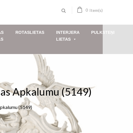
0
Item(s)
AS
ROTASLIETAS
INTERJERA
PULKSTEŅI
AS
LIETAS
zas Apkalumu (5149)
Apkalumu (5149)