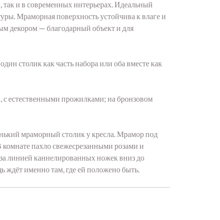
, так и в современных интерьерах. Идеальный
туры. Мраморная поверхность устойчива к влаге и
ым декором — благодарный объект и для
дин столик как часть набора или оба вместе как
, с естественными прожилками; на бронзовом
енький мраморный столик у кресла. Мрамор под
 В комнате пахло свежесрезанными розами и
м за линией каннелированных ножек вниз до
ь ждёт именно там, где ей положено быть.