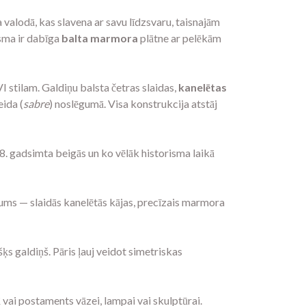
 valodā, kas slavena ar savu līdzsvaru, taisnajām
rsma ir dabīga
balta marmora
plātne ar pelēkām
VI stilam. Galdiņu balsta četras slaidas,
kanelētas
eida (
sabre
) noslēgumā. Visa konstrukcija atstāj
8. gadsimta beigās un ko vēlāk historisma laikā
ms — slaidās kanelētās kājas, precīzais marmora
s galdiņš. Pāris ļauj veidot simetriskas
 vai postaments vāzei, lampai vai skulptūrai.