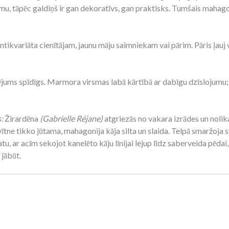
u, tāpēc galdiņš ir gan dekoratīvs, gan praktisks. Tumšais mahago
tikvariāta cienītājam, jaunu māju saimniekam vai pārim. Pāris ļauj
ulējums spīdīgs. Marmora virsmas labā kārtībā ar dabīgu dzīsloju
:
Žirardēna
(Gabrielle Réjane)
atgriezās no vakara izrādes un noli
tne tikko jūtama, mahagonija kāja silta un slaida. Telpā smaržoja sv
atu, ar acīm sekojot kanelēto kāju līnijai lejup līdz saberveida pēda
 jābūt.