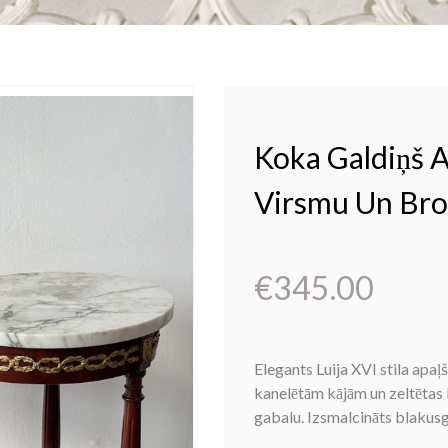
Koka Galdiņš 
Virsmu Un Bro
€
345.00
Elegants
Luija XVI stila apaļ
kanelētām kājām un zeltētas
gabalu. Izsmalcināts blakus