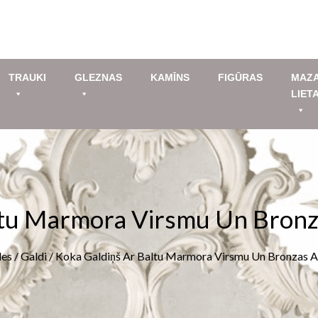
TRAUKI
GLEZNAS
KAMĪNS
FIGŪRAS
MAZ
LIET
ltu Marmora Virsmu Un Bron
es
/
Galdi
/ Koka Galdiņš Ar Baltu Marmora Virsmu Un Bronzas 