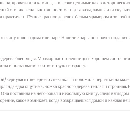
вана, кровати или камина, — высоко ценимые как в исторических
тный столик в спальне или постамент для вазы, лампы или скульп
и практичен. Тёмное красное дерево с белым мрамором и золочён
озяину нового дома или паре. Наличие пары позволяет подарить о
 дерева блестящая. Мраморные столешницы в хорошем состоянии
тины и пользования соответствуют возрасту.
ne)
вернулась с вечернего спектакля и положила перчатки на мал
рлянда едва ощутима, ножка красного дерева тёплая и стройная.
. Она поставила на него бокал и небольшую книгу, следя взглядо
рение, какое возникает, когда возвращаешься домой и каждая вещ