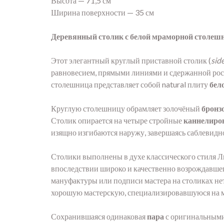
Высота — 71,5 см
Ширина поверхности — 35 см
Деревянный столик с белой мраморной столеш
Этот элегантный круглый приставной столик (
sid
равновесием, прямыми линиями и сдержанной ро
столешница представляет собой natural плиту
бел
Круглую столешницу обрамляет золочёный
бронз
Столик опирается на четыре стройные
каннелиро
изящно изгибаются наружу, завершаясь саблевидно
Столики выполнены в духе классического стиля Лю
впоследствии широко и качественно возрождавшег
мануфактуры или подписи мастера на столиках не
хорошую мастерскую, специализировавшуюся на ме
Сохранившаяся одинаковая
пара
с оригинальными 