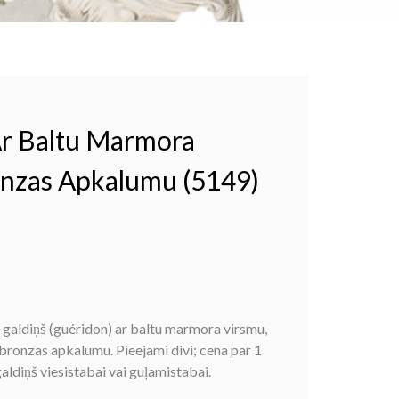
Ar Baltu Marmora
nzas Apkalumu (5149)
š galdiņš
(guéridon) ar baltu marmora virsmu,
 bronzas
apkalumu. Pieejami divi; cena par 1
galdiņš
viesistabai vai guļamistabai.