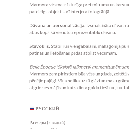
Marmora virsma ir izturīga pret mitrumu un karstum
pateicīgs objekts arī interjera fotogrāfijā.
Dāvana un personalizācija.
Izsmalcināta dāvana an
abus kopā kā vienotu, reprezentablu dāvanu.
Stāvoklis.
Stabili un viengabalaini, mahagonija p
patinas un lietošanas pēdas atbilst vecumam.
Belle Époque (Skaistā laikmeta) momentuzņēmums
Marmors zem pirkstiem bija vēss un gluds, zeltētā vī
pēdējie pajūgi. Viņa nolika uz tā glāzi un mazu grām
atgriezies mājās un katra lieta gaida tieši tur, kur tai
РУССКИЙ
Размеры (каждый):