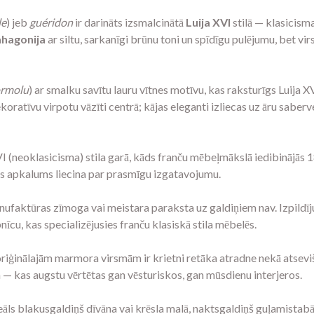
le
) jeb
guéridon
ir darināts izsmalcinātā
Luija XVI
stilā — klasicisma
hagonija
ar siltu, sarkanīgi brūnu toni un spīdīgu pulējumu, bet vi
rmolu
) ar smalku savītu lauru vītnes motīvu, kas raksturīgs Luija X
koratīvu virpotu vāzīti centrā; kājas eleganti izliecas uz āru saberv
I (neoklasicisma) stila garā, kāds franču mēbeļmākslā iedibinājās 1
zas apkalums liecina par prasmīgu izgatavojumu.
aktūras zīmoga vai meistara paraksta uz galdiņiem nav. Izpildīju
cu, kas specializējusies franču klasiskā stila mēbelēs.
riģinālajām marmora virsmām ir krietni retāka atradne nekā atsevišķ
— kas augstu vērtētas gan vēsturiskos, gan mūsdienu interjeros.
āls blakusgaldiņš dīvāna vai krēsla malā, naktsgaldiņš guļamistabā