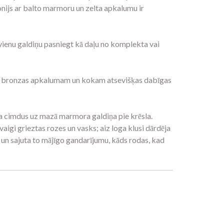
nijs ar balto marmoru un zelta apkalumu ir
 vienu galdiņu pasniegt kā daļu no komplekta vai
mu; bronzas apkalumam un kokam atsevišķas dabīgas
ka cimdus uz mazā marmora galdiņa pie krēsla.
aigi grieztas rozes un vasks; aiz loga klusi dārdēja
i, un sajuta to mājīgo gandarījumu, kāds rodas, kad