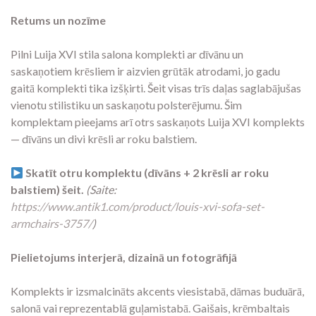
Retums un nozīme
Pilni Luija XVI stila salona komplekti ar dīvānu un
saskaņotiem krēsliem ir aizvien grūtāk atrodami, jo gadu
gaitā komplekti tika izšķirti. Šeit visas trīs daļas saglabājušas
vienotu stilistiku un saskaņotu polsterējumu. Šim
komplektam pieejams arī otrs saskaņots Luija XVI komplekts
— dīvāns un divi krēsli ar roku balstiem.
Skatīt otru komplektu (dīvāns + 2 krēsli ar roku
balstiem) šeit.
(Saite:
https://www.antik1.com/product/louis-xvi-sofa-set-
armchairs-3757/
)
Pielietojums interjerā, dizainā un fotogrāfijā
Komplekts ir izsmalcināts akcents viesistabā, dāmas buduārā,
salonā vai reprezentablā guļamistabā. Gaišais, krēmbaltais