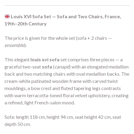
Louis XVI Sofa Set — Sofa and Two Chairs, France,
19th–20th Century
The price is given for the whole set (sofa + 2 chairs —
ensemble
).
This elegant
louis xvi sofa
set comprises three pieces — a
graceful two-seat
sofa
(
canapé
) with an elongated medallion
back and two matching chairs with oval medallion backs. The
cream-white patinated wooden frame with carved twist
mouldings, a bow crest and fluted tapering legs contrasts
with warm terracotta-toned floral velvet upholstery, creating
a refined, light French-salon mood.
Sofa: length 118 cm, height 94 cm, seat height 42 cm, seat
depth 50 cm.