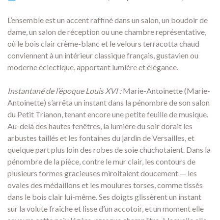
L’ensemble est un accent raffiné dans un salon, un boudoir de
dame, un salon de réception ou une chambre représentative,
où le bois clair crème-blanc et le velours terracotta chaud
conviennent à un intérieur classique français, gustavien ou
moderne éclectique, apportant lumière et élégance.
Instantané de l’époque Louis XVI :
Marie-Antoinette (Marie-
Antoinette) s’arrêta un instant dans la pénombre de son salon
du Petit Trianon, tenant encore une petite feuille de musique.
Au-delà des hautes fenêtres, la lumière du soir dorait les
arbustes taillés et les fontaines du jardin de Versailles, et
quelque part plus loin des robes de soie chuchotaient. Dans la
pénombre de la pièce, contre le mur clair, les contours de
plusieurs formes gracieuses miroitaient doucement — les
ovales des médaillons et les moulures torses, comme tissés
dans le bois clair lui-même. Ses doigts glissèrent un instant
sur la volute fraîche et lisse d’un accotoir, et un moment elle