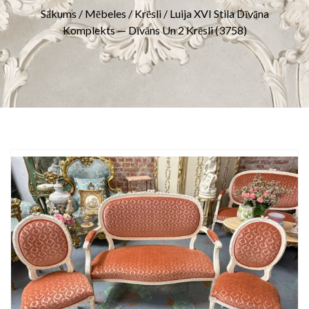
Sākums
/
Mēbeles
/
Krēsli
/ Luija XVI Stila Dīvāna
Komplekts — Dīvāns Un 2 Krēsli (3758)