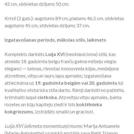
42 cm, sēdvietas dziļums 50 cm.
Krēsli (2 gab.): augstums 89 cm, platums 46,5 cm, sēdvietas
augstums 45 cm, sēdvietas dziļums 37 cm.
Izgatavošanas periods, mākslas stils, laikmets
Komplekts darināts
Luija XVI
(neoklasicisma) stilā, kas
atveido 18. gadsimta beigu franču galma mēbeļu vieglo
eleganci — taisnas, rievotas konusveida kājas, medaljona
atzveltnes, vītņu un lauru lapu apmales; izgatavošana
attiecināma uz
19. gadsimta beigām vai 20. gadsimtu
kā
kvalitatīvs vēsturiska stila darbs. Rāmji darināti no patinēta,
krēmbalti laqué
cietkoka
. Atzveltņu vītņu apmales, banta
rozetes un kāju kapiteļu ziedi ir īsts
koktēlnieka
kokgriezums
, izstrādāts smalki un graciozi.
Luija XVI laikmeta momentuzņēmums:
Marija Antuanete
(Marie-Antoinette) uz mirkli apstājās sava Petit Trianon