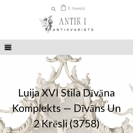
Skip
0
Item(s)
to
content
Luija XVI Stila Dīvāna
Komplekts — Dīvāns Un
2 Krēsli (3758)