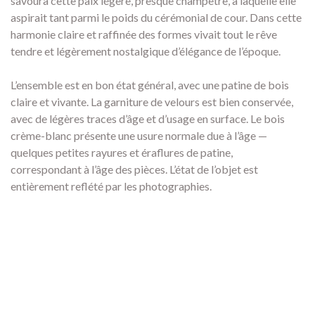
savoura cette paix légère, presque champêtre, à laquelle elle
aspirait tant parmi le poids du cérémonial de cour. Dans cette
harmonie claire et raffinée des formes vivait tout le rêve
tendre et légèrement nostalgique d’élégance de l’époque.
L’ensemble est en bon état général, avec une patine de bois
claire et vivante. La garniture de velours est bien conservée,
avec de légères traces d’âge et d’usage en surface. Le bois
crème-blanc présente une usure normale due à l’âge —
quelques petites rayures et éraflures de patine,
correspondant à l’âge des pièces. L’état de l’objet est
entièrement reflété par les photographies.