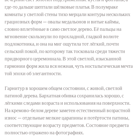
где-то дальше шептали шёлковые платья. В полумраке
комнаты у светлой стены тихо мерцали контуры нескольких
грациозных форм — овалы медальонов и витые каймы,
словно вплетённые в само светлое дерево. Её пальцы на
мгновение скользнули по прохладной, гладкой волюте
подлокотника, и она на миг ощутила тот лёгкий, почти
сельский покой, по которому так тосковала среди тяжести
придворного церемониала. В этой светлой, изысканной
гармонии форм жила вся нежная, чуть ностальгическая мечта
той эпохи об элегантности.
Гарнитур в хорошем общем состоянии, с живой, светлой
патиной дерева. Бархатная обивка сохранилась хорошо, с
лёгкими следами возраста и использования на поверхности.
На кремово-белом дереве заметен естественный возрастной
износ — отдельные мелкие царапины и потёртости патины,
соответствующие возрасту предметов. Состояние предмета
полностью отражено на фотографиях.