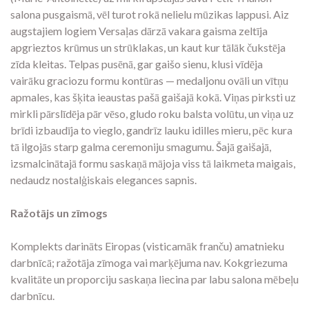
salona pusgaismā, vēl turot rokā nelielu mūzikas lappusi. Aiz
augstajiem logiem Versaļas dārzā vakara gaisma zeltīja
apgrieztos krūmus un strūklakas, un kaut kur tālāk čukstēja
zīda kleitas. Telpas pusēnā, gar gaišo sienu, klusi vīdēja
vairāku graciozu formu kontūras — medaljonu ovāli un vītņu
apmales, kas šķita ieaustas pašā gaišajā kokā. Viņas pirksti uz
mirkli pārslīdēja pār vēso, gludo roku balsta volūtu, un viņa uz
brīdi izbaudīja to vieglo, gandrīz lauku idilles mieru, pēc kura
tā ilgojās starp galma ceremoniju smagumu. Šajā gaišajā,
izsmalcinātajā formu saskaņā mājoja viss tā laikmeta maigais,
nedaudz nostalģiskais elegances sapnis.
Ražotājs un zīmogs
Komplekts darināts Eiropas (visticamāk franču) amatnieku
darbnīcā; ražotāja zīmoga vai marķējuma nav. Kokgriezuma
kvalitāte un proporciju saskaņa liecina par labu salona mēbeļu
darbnīcu.