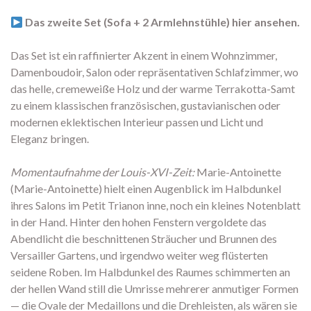
Das zweite Set (Sofa + 2 Armlehnstühle) hier ansehen.
Das Set ist ein raffinierter Akzent in einem Wohnzimmer,
Damenboudoir, Salon oder repräsentativen Schlafzimmer, wo
das helle, cremeweiße Holz und der warme Terrakotta-Samt
zu einem klassischen französischen, gustavianischen oder
modernen eklektischen Interieur passen und Licht und
Eleganz bringen.
Momentaufnahme der Louis-XVI-Zeit:
Marie-Antoinette
(Marie-Antoinette) hielt einen Augenblick im Halbdunkel
ihres Salons im Petit Trianon inne, noch ein kleines Notenblatt
in der Hand. Hinter den hohen Fenstern vergoldete das
Abendlicht die beschnittenen Sträucher und Brunnen des
Versailler Gartens, und irgendwo weiter weg flüsterten
seidene Roben. Im Halbdunkel des Raumes schimmerten an
der hellen Wand still die Umrisse mehrerer anmutiger Formen
— die Ovale der Medaillons und die Drehleisten, als wären sie