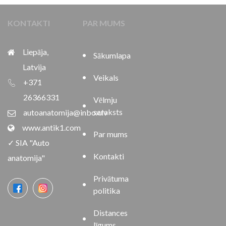
KONTAKTI
PAR MUMS
Liepāja,
Sākumlapa
Latvija
Veikals
+371
26366331
Vēlmju
saraksts
autoanatomija@inbox.lv
www.antik1.com
Par mums
✓ SIA "Auto
Kontakti
anatomija"
Privātuma
politika
Distances
līgums