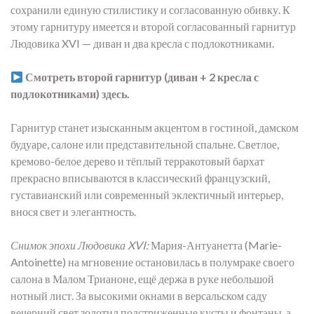
сохранили единую стилистику и согласованную обивку. К
этому гарнитуру имеется и второй согласованный гарнитур
Людовика XVI — диван и два кресла с подлокотниками.
Смотреть второй гарнитур (диван + 2 кресла с
подлокотниками) здесь.
Гарнитур станет изысканным акцентом в гостиной, дамском
будуаре, салоне или представительной спальне. Светлое,
кремово-белое дерево и тёплый терракотовый бархат
прекрасно вписываются в классический французский,
густавианский или современный эклектичный интерьер,
внося свет и элегантность.
Снимок эпохи Людовика XVI:
Мария-Антуанетта (Marie-
Antoinette) на мгновение остановилась в полумраке своего
салона в Малом Трианоне, ещё держа в руке небольшой
нотный лист. За высокими окнами в версальском саду
вечерний свет золотил подстриженные кусты и фонтаны, а