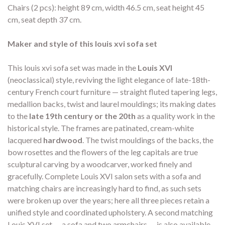
Chairs (2 pcs): height 89 cm, width 46.5 cm, seat height 45
cm, seat depth 37 cm.
Maker and style of this louis xvi sofa set
This louis xvi sofa set was made in the
Louis XVI
(neoclassical) style, reviving the light elegance of late-18th-
century French court furniture — straight fluted tapering legs,
medallion backs, twist and laurel mouldings; its making dates
to the
late 19th century or the 20th
as a quality work in the
historical style. The frames are patinated, cream-white
lacquered
hardwood
. The twist mouldings of the backs, the
bow rosettes and the flowers of the leg capitals are true
sculptural carving by a woodcarver, worked finely and
gracefully. Complete Louis XVI salon sets with a sofa and
matching chairs are increasingly hard to find, as such sets
were broken up over the years; here all three pieces retain a
unified style and coordinated upholstery. A second matching
Louis XVI set — a sofa and two armchairs — is also available