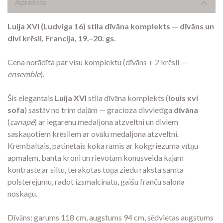
Apraksts
Luija XVI (Ludviga 16) stila dīvāna komplekts — dīvāns un
divi krēsli, Francija, 19.–20. gs.
Cena norādīta par visu komplektu (dīvāns + 2 krēsli —
ensemble
).
Šis elegantais
Luija XVI
stila dīvāna komplekts (
louis xvi
sofa
) sastāv no trim daļām — gracioza divvietīga
dīvāna
(
canapé
) ar iegarenu medaljona atzveltni un diviem
saskaņotiem krēsliem ar ovālu medaljona atzveltni.
Krēmbaltais, patinētais koka rāmis ar kokgriezuma vītņu
apmalēm, banta kroni un rievotām konusveida kājām
kontrastē ar siltu, terakotas toņa ziedu raksta samta
polsterējumu, radot izsmalcinātu, gaišu franču salona
noskaņu.
Dīvāns: garums 118 cm, augstums 94 cm, sēdvietas augstums