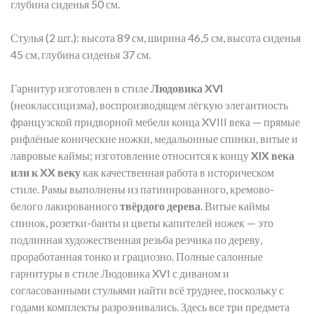
глубина сиденья 50 см.
Стулья (2 шт.): высота 89 см, ширина 46,5 см, высота сиденья
45 см, глубина сиденья 37 см.
Гарнитур изготовлен в стиле
Людовика XVI
(неоклассицизма), воспроизводящем лёгкую элегантность
французской придворной мебели конца XVIII века — прямые
рифлёные конические ножки, медальонные спинки, витые и
лавровые каймы; изготовление относится к концу
XIX века
или к XX веку
как качественная работа в историческом
стиле. Рамы выполнены из патинированного, кремово-
белого лакированного
твёрдого дерева
. Витые каймы
спинок, розетки-банты и цветы капителей ножек — это
подлинная художественная резьба резчика по дереву,
проработанная тонко и грациозно. Полные салонные
гарнитуры в стиле Людовика XVI с диваном и
согласованными стульями найти всё труднее, поскольку с
годами комплекты разрознивались. Здесь все три предмета