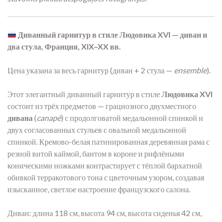
Диванный гарнитур в стиле Людовика XVI — диван и
два стула, Франция, XIX–XX вв.
Цена указана за весь гарнитур (диван + 2 стула —
ensemble
).
Этот элегантный диванный гарнитур в стиле
Людовика XVI
состоит из трёх предметов — грациозного двухместного
дивана
(
canapé
) с продолговатой медальонной спинкой и
двух согласованных стульев с овальной медальонной
спинкой. Кремово-белая патинированная деревянная рама с
резной витой каймой, бантом в короне и рифлёными
коническими ножками контрастирует с тёплой бархатной
обивкой терракотового тона с цветочным узором, создавая
изысканное, светлое настроение французского салона.
Диван: длина 118 см, высота 94 см, высота сиденья 42 см,