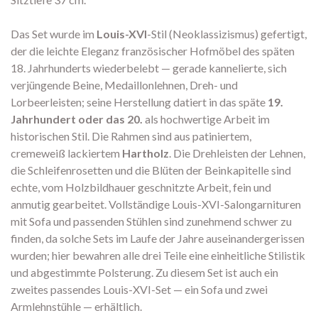
Das Set wurde im
Louis-XVI
-Stil (Neoklassizismus) gefertigt,
der die leichte Eleganz französischer Hofmöbel des späten
18. Jahrhunderts wiederbelebt — gerade kannelierte, sich
verjüngende Beine, Medaillonlehnen, Dreh- und
Lorbeerleisten; seine Herstellung datiert in das späte
19.
Jahrhundert oder das 20.
als hochwertige Arbeit im
historischen Stil. Die Rahmen sind aus patiniertem,
cremeweiß lackiertem
Hartholz
. Die Drehleisten der Lehnen,
die Schleifenrosetten und die Blüten der Beinkapitelle sind
echte, vom Holzbildhauer geschnitzte Arbeit, fein und
anmutig gearbeitet. Vollständige Louis-XVI-Salongarnituren
mit Sofa und passenden Stühlen sind zunehmend schwer zu
finden, da solche Sets im Laufe der Jahre auseinandergerissen
wurden; hier bewahren alle drei Teile eine einheitliche Stilistik
und abgestimmte Polsterung. Zu diesem Set ist auch ein
zweites passendes Louis-XVI-Set — ein Sofa und zwei
Armlehnstühle — erhältlich.