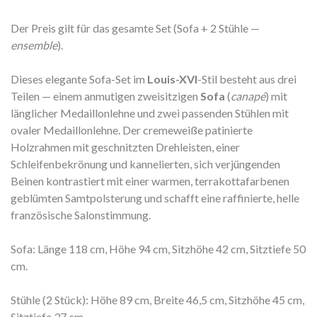
Der Preis gilt für das gesamte Set (Sofa + 2 Stühle —
ensemble
).
Dieses elegante Sofa-Set im
Louis-XVI
-Stil besteht aus drei
Teilen — einem anmutigen zweisitzigen
Sofa
(
canapé
) mit
länglicher Medaillonlehne und zwei passenden Stühlen mit
ovaler Medaillonlehne. Der cremeweiße patinierte
Holzrahmen mit geschnitzten Drehleisten, einer
Schleifenbekrönung und kannelierten, sich verjüngenden
Beinen kontrastiert mit einer warmen, terrakottafarbenen
geblümten Samtpolsterung und schafft eine raffinierte, helle
französische Salonstimmung.
Sofa: Länge 118 cm, Höhe 94 cm, Sitzhöhe 42 cm, Sitztiefe 50
cm.
Stühle (2 Stück): Höhe 89 cm, Breite 46,5 cm, Sitzhöhe 45 cm,
Sitztiefe 37 cm.