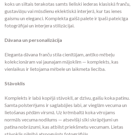
koks un siltais terakotas samts lieliski iederas klasiskā franču,
gustaviāņu vai mūsdienu eklektiskā interjerā, kur tas ienes
gaismu un eleganci. Komplekta gaišā palete ir īpaši pateicīga
fotogrāfijai un interjera stilizācijai.
Dāvana un personalizācija
Eleganta dāvana franču stila cienītājam, antīko mēbeļu
kolekcionāram vai jaunajam mājoklim — komplekts, kas
vienlaikus ir lietojama mēbele un laikmeta liecība.
Stāvoklis
Komplekts ir labā kopējā stāvoklī, ar dzīvu, gaišu koka patinu.
Samta polsterējums ir saglabājies labi, ar vieglām vecuma un
lietošanas pēdām virsmā. Uz krēmbaltā koka vērojams
normāls vecuma nodilums — atsevišķi sīki skrāpējumi un
patīna nobrāzumi, kas atbilst priekšmetu vecumam. Lietas
stāvoklis pilnībā atspoguļots fotogrāfijās.