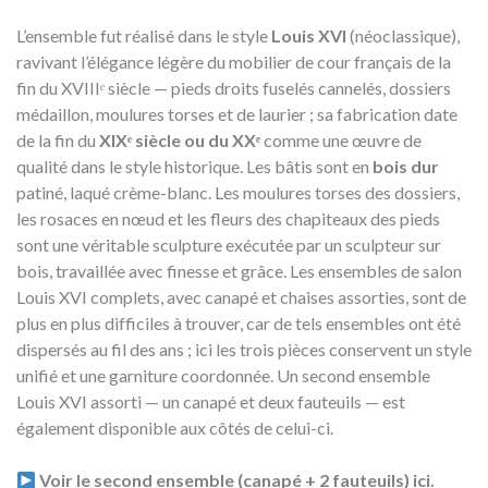
L’ensemble fut réalisé dans le style
Louis XVI
(néoclassique),
ravivant l’élégance légère du mobilier de cour français de la
fin du XVIIIᵉ siècle — pieds droits fuselés cannelés, dossiers
médaillon, moulures torses et de laurier ; sa fabrication date
de la fin du
XIXᵉ siècle ou du XXᵉ
comme une œuvre de
qualité dans le style historique. Les bâtis sont en
bois dur
patiné, laqué crème-blanc. Les moulures torses des dossiers,
les rosaces en nœud et les fleurs des chapiteaux des pieds
sont une véritable sculpture exécutée par un sculpteur sur
bois, travaillée avec finesse et grâce. Les ensembles de salon
Louis XVI complets, avec canapé et chaises assorties, sont de
plus en plus difficiles à trouver, car de tels ensembles ont été
dispersés au fil des ans ; ici les trois pièces conservent un style
unifié et une garniture coordonnée. Un second ensemble
Louis XVI assorti — un canapé et deux fauteuils — est
également disponible aux côtés de celui-ci.
Voir le second ensemble (canapé + 2 fauteuils) ici.