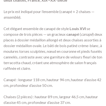
deux chaises, France, XIXᵉ–XXᵉ siècle
Le prix est indiqué pour l’ensemble (canapé + 2 chaises —
ensemble
).
Cet élégant ensemble de canapé de style
Louis XVI
se
compose de trois pièces — un gracieux
canapé
(
canapé
) deux
places à dossier médaillon allongé et deux chaises assorties à
dossier médaillon ovale. Le bâti de bois patiné crème-blanc, à
moulures torses sculptées, nœud en couronne et pieds fuselés
cannelés, contraste avec une garniture de velours fleuri de ton
terracotta chaud, créant une atmosphère de salon français
raffinée et claire.
Canapé : longueur 118 cm, hauteur 94 cm, hauteur d’assise 42
cm, profondeur d’assise 50 cm.
Chaises (2 pièces) : hauteur 89 cm, largeur 46,5 cm, hauteur
d’assise 45 cm, profondeur d’assise 37 cm.