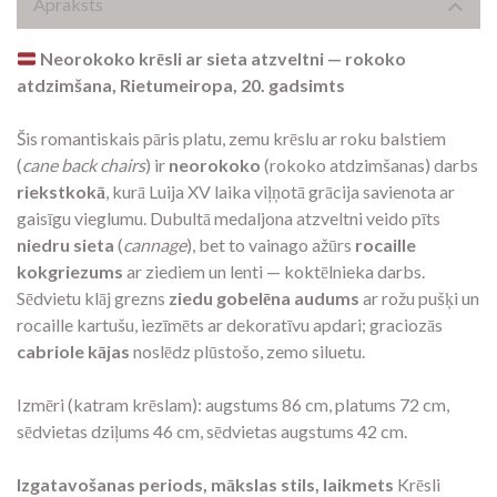
Apraksts
Neorokoko krēsli ar sieta atzveltni — rokoko
atdzimšana, Rietumeiropa, 20. gadsimts
Šis romantiskais pāris platu, zemu krēslu ar roku balstiem
(
cane back chairs
) ir
neorokoko
(rokoko atdzimšanas) darbs
riekstkokā
, kurā Luija XV laika viļņotā grācija savienota ar
gaisīgu vieglumu. Dubultā medaljona atzveltni veido pīts
niedru sieta
(
cannage
), bet to vainago ažūrs
rocaille
kokgriezums
ar ziediem un lenti — koktēlnieka darbs.
Sēdvietu klāj grezns
ziedu gobelēna audums
ar rožu pušķi un
rocaille kartušu, iezīmēts ar dekoratīvu apdari; graciozās
cabriole kājas
noslēdz plūstošo, zemo siluetu.
Izmēri (katram krēslam): augstums 86 cm, platums 72 cm,
sēdvietas dziļums 46 cm, sēdvietas augstums 42 cm.
Izgatavošanas periods, mākslas stils, laikmets
Krēsli