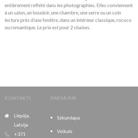
entièrement reflété dans les photographies. Elles conviennent
à un salon, un boudoir, une chambre, une serre ou un coin
lecture près d’une fenêtre, dans un intérieur classique, rococo
ou romantique. Le prix est pour 2 chaises.
KONTAKTI
PAR MUMS
Liepāja,
Sākumlapa
Latvija
Veikals
+371