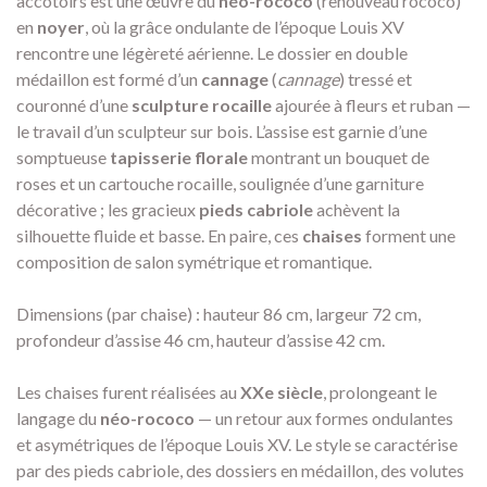
accotoirs est une œuvre du
néo-rococo
(renouveau rococo)
en
noyer
, où la grâce ondulante de l’époque Louis XV
rencontre une légèreté aérienne. Le dossier en double
médaillon est formé d’un
cannage
(
cannage
) tressé et
couronné d’une
sculpture rocaille
ajourée à fleurs et ruban —
le travail d’un sculpteur sur bois. L’assise est garnie d’une
somptueuse
tapisserie florale
montrant un bouquet de
roses et un cartouche rocaille, soulignée d’une garniture
décorative ; les gracieux
pieds cabriole
achèvent la
silhouette fluide et basse. En paire, ces
chaises
forment une
composition de salon symétrique et romantique.
Dimensions (par chaise) : hauteur 86 cm, largeur 72 cm,
profondeur d’assise 46 cm, hauteur d’assise 42 cm.
Les chaises furent réalisées au
XXe siècle
, prolongeant le
langage du
néo-rococo
— un retour aux formes ondulantes
et asymétriques de l’époque Louis XV. Le style se caractérise
par des pieds cabriole, des dossiers en médaillon, des volutes