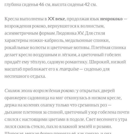
глубина сиденья 46 см, высота сиденья 42 см.
Кресла выполнены в
XX веке
, продолжая язык
неорококо
—
возрождения рококо, вернувшегося к волнистым,
асимметричным формам Людовика XV. Для стиля
характерны ножки-кабриоль, медальонные спинки,
рокайльные волюты и цветочные мотивы. Плетёная спинка
делает кресло воздушным и лёгким, а цветочный гобелен
придаёт ему тёплую, садовую романтику. Широкий, низкий
масштаб приближает его к
marquise
— сиденью для
неспешного отдыха.
Снимок эпохи возрождения рококо:
у открытых дверей
оранжереи садовница на миг откинулась в низком кресле,
держа на коленях охапку только что срезанных роз —
дыхание плетения за спиной, цветочный узор гобелена почти
слился с настоящими цветами в подоле. Свет весеннего утра
лился сквозь стекло, пахло влажной землёй и розами.
Широкая, мягкая форма приняла её, как гнездо, и она