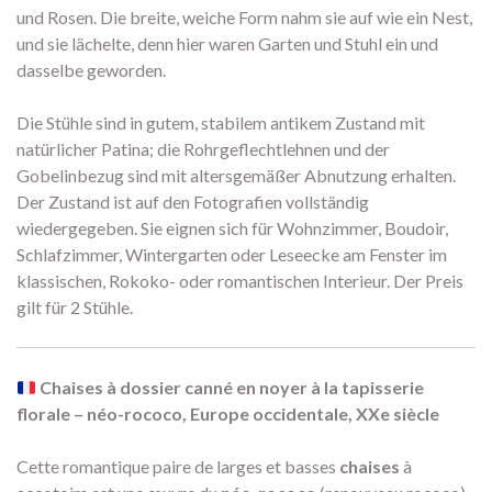
und Rosen. Die breite, weiche Form nahm sie auf wie ein Nest,
und sie lächelte, denn hier waren Garten und Stuhl ein und
dasselbe geworden.
Die Stühle sind in gutem, stabilem antikem Zustand mit
natürlicher Patina; die Rohrgeflechtlehnen und der
Gobelinbezug sind mit altersgemäßer Abnutzung erhalten.
Der Zustand ist auf den Fotografien vollständig
wiedergegeben. Sie eignen sich für Wohnzimmer, Boudoir,
Schlafzimmer, Wintergarten oder Leseecke am Fenster im
klassischen, Rokoko- oder romantischen Interieur. Der Preis
gilt für 2 Stühle.
Chaises à dossier canné en noyer à la tapisserie
florale – néo-rococo, Europe occidentale, XXe siècle
Cette romantique paire de larges et basses
chaises
à