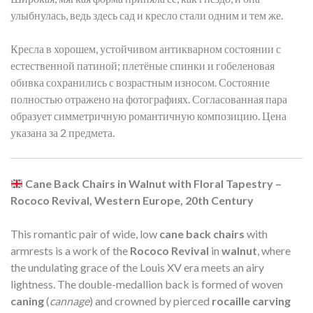
улыбнулась, ведь здесь сад и кресло стали одним и тем же.
Кресла в хорошем, устойчивом антикварном состоянии с
естественной патиной; плетёные спинки и гобеленовая
обивка сохранились с возрастным износом. Состояние
полностью отражено на фотографиях. Согласованная пара
образует симметричную романтичную композицию. Цена
указана за 2 предмета.
Cane Back Chairs in Walnut with Floral Tapestry –
Rococo Revival, Western Europe, 20th Century
This romantic pair of wide, low
cane back chairs
with
armrests is a work of the
Rococo Revival
in
walnut
, where
the undulating grace of the Louis XV era meets an airy
lightness. The double-medallion back is formed of woven
caning
(
cannage
) and crowned by pierced
rocaille carving