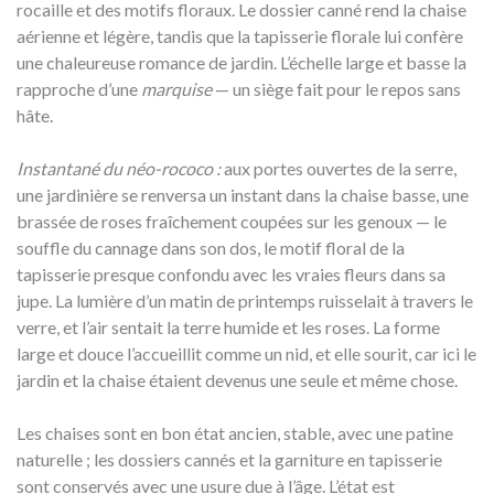
rocaille et des motifs floraux. Le dossier canné rend la chaise
aérienne et légère, tandis que la tapisserie florale lui confère
une chaleureuse romance de jardin. L’échelle large et basse la
rapproche d’une
marquise
— un siège fait pour le repos sans
hâte.
Instantané du néo-rococo :
aux portes ouvertes de la serre,
une jardinière se renversa un instant dans la chaise basse, une
brassée de roses fraîchement coupées sur les genoux — le
souffle du cannage dans son dos, le motif floral de la
tapisserie presque confondu avec les vraies fleurs dans sa
jupe. La lumière d’un matin de printemps ruisselait à travers le
verre, et l’air sentait la terre humide et les roses. La forme
large et douce l’accueillit comme un nid, et elle sourit, car ici le
jardin et la chaise étaient devenus une seule et même chose.
Les chaises sont en bon état ancien, stable, avec une patine
naturelle ; les dossiers cannés et la garniture en tapisserie
sont conservés avec une usure due à l’âge. L’état est