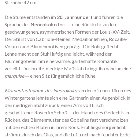
Sitzhöhe 42 cm.
Die Stühle entstanden im
20. Jahrhundert
und führen die
Sprache des
Neorokoko
fort — eine Rückkehr zu den
geschwungenen, asymmetrischen Formen der Louis-XV-Zeit.
Der Stil ist von Cabriole-Beinen, Medaillonlehnen, Rocaille-
Voluten und Blumenmotiven geprägt. Die Rohrgeflecht-
Lehne macht den Stuhl luftig und leicht, während der
Blumengobelin ihm eine warme, gartenhafte Romantik
verleiht. Der breite, niedrige Maßstab bringt ihn nahe an eine
marquise
— einen Sitz für gemächliche Ruhe.
Momentaufnahme des Neorokoko:
an den offenen Türen des
Wintergartens lehnte sich eine Gärtnerin einen Augenblick in
den niedrigen Stuhl zurück, einen Arm voll frisch
geschnittener Rosen im Schoß — der Hauch des Geflechts im
Rücken, das Blumenmuster des Gobelins fast verschmolzen
mit den echten Blüten in ihrem Rock. Frühlingsmorgenlicht
strömte durch das Glas, und die Luft roch nach feuchter Erde