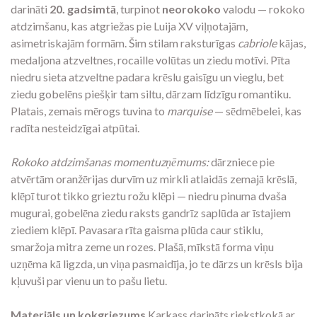
darināti
20. gadsimtā
, turpinot
neorokoko
valodu — rokoko
atdzimšanu, kas atgriežas pie Luija XV viļņotajām,
asimetriskajām formām. Šim stilam raksturīgas
cabriole
kājas,
medaljona atzveltnes, rocaille volūtas un ziedu motīvi. Pīta
niedru sieta atzveltne padara krēslu gaisīgu un vieglu, bet
ziedu gobelēns piešķir tam siltu, dārzam līdzīgu romantiku.
Platais, zemais mērogs tuvina to
marquise
— sēdmēbelei, kas
radīta nesteidzīgai atpūtai.
Rokoko atdzimšanas momentuzņēmums:
dārzniece pie
atvērtām oranžērijas durvīm uz mirkli atlaidās zemajā krēslā,
klēpī turot tikko grieztu rožu klēpi — niedru pinuma dvaša
mugurai, gobelēna ziedu raksts gandrīz saplūda ar īstajiem
ziediem klēpī. Pavasara rīta gaisma plūda caur stiklu,
smaržoja mitra zeme un rozes. Plašā, mīkstā forma viņu
uzņēma kā ligzda, un viņa pasmaidīja, jo te dārzs un krēsls bija
kļuvuši par vienu un to pašu lietu.
Materiāls un kokgriezums
Karkass darināts riekstkokā ar