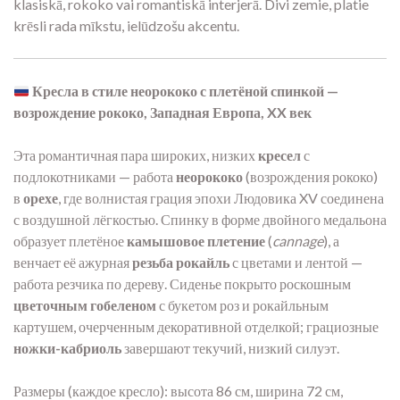
klasiskā, rokoko vai romantiskā interjerā. Divi zemie, platie
krēsli rada mīkstu, ielūdzošu akcentu.
Кресла в стиле неорококо с плетёной спинкой —
возрождение рококо, Западная Европа, XX век
Эта романтичная пара широких, низких
кресел
с
подлокотниками — работа
неорококо
(возрождения рококо)
в
орехе
, где волнистая грация эпохи Людовика XV соединена
с воздушной лёгкостью. Спинку в форме двойного медальона
образует плетёное
камышовое плетение
(
cannage
), а
венчает её ажурная
резьба рокайль
с цветами и лентой —
работа резчика по дереву. Сиденье покрыто роскошным
цветочным гобеленом
с букетом роз и рокайльным
картушем, очерченным декоративной отделкой; грациозные
ножки-кабриоль
завершают текучий, низкий силуэт.
Размеры (каждое кресло): высота 86 см, ширина 72 см,