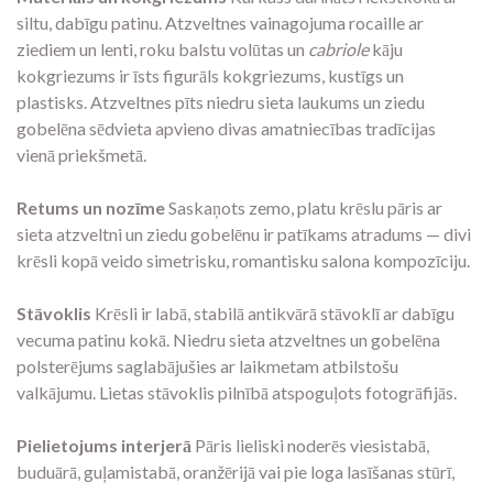
siltu, dabīgu patinu. Atzveltnes vainagojuma rocaille ar
ziediem un lenti, roku balstu volūtas un
cabriole
kāju
kokgriezums ir īsts figurāls kokgriezums, kustīgs un
plastisks. Atzveltnes pīts niedru sieta laukums un ziedu
gobelēna sēdvieta apvieno divas amatniecības tradīcijas
vienā priekšmetā.
Retums un nozīme
Saskaņots zemo, platu krēslu pāris ar
sieta atzveltni un ziedu gobelēnu ir patīkams atradums — divi
krēsli kopā veido simetrisku, romantisku salona kompozīciju.
Stāvoklis
Krēsli ir labā, stabilā antikvārā stāvoklī ar dabīgu
vecuma patinu kokā. Niedru sieta atzveltnes un gobelēna
polsterējums saglabājušies ar laikmetam atbilstošu
valkājumu. Lietas stāvoklis pilnībā atspoguļots fotogrāfijās.
Pielietojums interjerā
Pāris lieliski noderēs viesistabā,
buduārā, guļamistabā, oranžērijā vai pie loga lasīšanas stūrī,