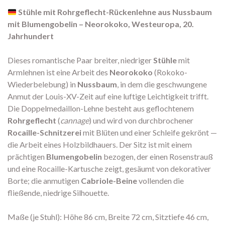
Stühle mit Rohrgeflecht-Rückenlehne aus Nussbaum
mit Blumengobelin – Neorokoko, Westeuropa, 20.
Jahrhundert
Dieses romantische Paar breiter, niedriger
Stühle
mit
Armlehnen ist eine Arbeit des
Neorokoko
(Rokoko-
Wiederbelebung) in
Nussbaum
, in dem die geschwungene
Anmut der Louis-XV-Zeit auf eine luftige Leichtigkeit trifft.
Die Doppelmedaillon-Lehne besteht aus geflochtenem
Rohrgeflecht
(
cannage
) und wird von durchbrochener
Rocaille-Schnitzerei
mit Blüten und einer Schleife gekrönt —
die Arbeit eines Holzbildhauers. Der Sitz ist mit einem
prächtigen
Blumengobelin
bezogen, der einen Rosenstrauß
und eine Rocaille-Kartusche zeigt, gesäumt von dekorativer
Borte; die anmutigen
Cabriole-Beine
vollenden die
fließende, niedrige Silhouette.
Maße (je Stuhl): Höhe 86 cm, Breite 72 cm, Sitztiefe 46 cm,