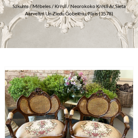
Sākums
/
Mēbeles
/
Krēsli
/ Neorokoko Krēsli Ar Sieta
Atzveltni Un Ziedu Gobelēnu, Pāris (3578)