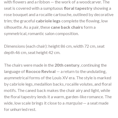
with flowers and a ribbon — the work of a woodcarver. The
seat is covered with a sumptuous
floral tapestry
showing a
rose bouquet and a rocaille cartouche, outlined by decorative
trim; the graceful
cabriole legs
complete the flowing, low
silhouette. As a pair, these
cane back chairs
form a
symmetrical, romantic salon composition.
Dimensions (each chair): height 86 cm, width 72 cm, seat
depth 46 cm, seat height 42 cm.
The chairs were made in the
20th century
, continuing the
language of
Rococo Revival
— a return to the undulating,
asymmetrical forms of the Louis XV era. The style is marked
by cabriole legs, medallion backs, rocaille volutes, and floral
motifs. The caned back makes the chair airy and light, while
the floral tapestry lends it a warm, garden-like romance. The
wide, low scale brings it close to a
marquise
— a seat made
for unhurried rest.