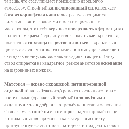
та вещь, что сразу придаёт помещению дворцовую
атмосферу. Стройный
каннелированный ствол
венчает
богатая
коринфская капитель
с распускающимися
листьями аканта, волютами и мелким цветочным
маскароном, что несёт верхнюю
поверхность
в форме щита с
волнистым краем. Середину ствола охватывает красочная,
пластичная
гирлянда из цветов и листьев
— оранжевый
цветок с зелёными и золочёными листьями, прерывающий
светлую колонну, как маленький садовый акцент. Внизу
ствол опирается на квадратное, резное акантовое
основание
на шаровидных ножках.
Материал
—
дерево
с
крашеной, патинированной
отделкой
тёплого бежевого/кремового основного тона с
пастельными (оранжевый, зелёный) и
золочёными
акцентами, что подчёркивают резьбу капители и основания.
Отделка мягко потёрта и патинирована, что придаёт вещи
винтажный, живо прожитый характер — именно ту
приглушённую элегантность, которую не подделать новой