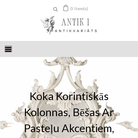
Skip
0
Item(s)
to
content
Koka Korintiskās
Kolonnas, Bēšas Ar
Pasteļu Akcentiem,