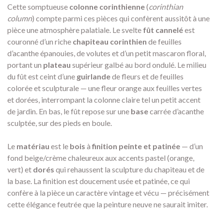
Cette somptueuse
colonne corinthienne
(
corinthian
column
) compte parmi ces pièces qui confèrent aussitôt à une
pièce une atmosphère palatiale. Le svelte
fût cannelé
est
couronné d’un riche
chapiteau corinthien
de feuilles
d’acanthe épanouies, de volutes et d’un petit mascaron floral,
portant un
plateau
supérieur galbé au bord ondulé. Le milieu
du fût est ceint d’une
guirlande
de fleurs et de feuilles
colorée et sculpturale — une fleur orange aux feuilles vertes
et dorées, interrompant la colonne claire tel un petit accent
de jardin. En bas, le fût repose sur une
base
carrée d’acanthe
sculptée, sur des pieds en boule.
Le
matériau
est le
bois
à
finition peinte et patinée
— d’un
fond beige/crème chaleureux aux accents pastel (orange,
vert) et
dorés
qui rehaussent la sculpture du chapiteau et de
la base. La finition est doucement usée et patinée, ce qui
confère à la pièce un caractère vintage et vécu — précisément
cette élégance feutrée que la peinture neuve ne saurait imiter.