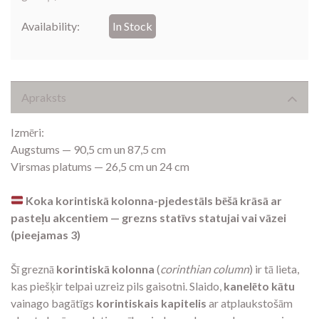
Availability:
In Stock
Apraksts
Izmēri:
Augstums — 90,5 cm un 87,5 cm
Virsmas platums — 26,5 cm un 24 cm
Koka korintiskā kolonna-pjedestāls bēšā krāsā ar
pasteļu akcentiem — grezns statīvs statujai vai vāzei
(pieejamas 3)
Šī greznā
korintiskā kolonna
(
corinthian column
) ir tā lieta,
kas piešķir telpai uzreiz pils gaisotni. Slaido,
kanelēto kātu
vainago bagātīgs
korintiskais kapitelis
ar atplaukstošām