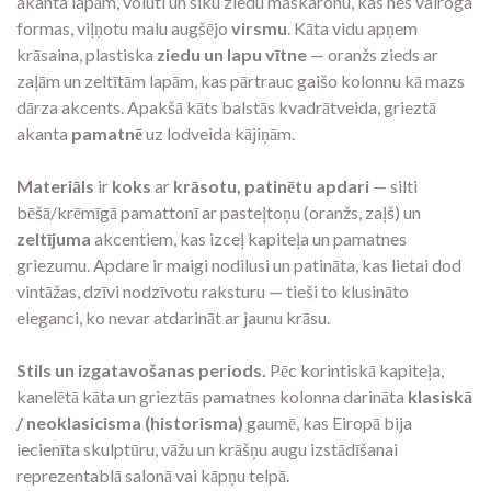
akanta lapām, voluti un sīku ziedu maskaronu, kas nes vairoga
formas, viļņotu malu augšējo
virsmu
. Kāta vidu apņem
krāsaina, plastiska
ziedu un lapu vītne
— oranžs zieds ar
zaļām un zeltītām lapām, kas pārtrauc gaišo kolonnu kā mazs
dārza akcents. Apakšā kāts balstās kvadrātveida, grieztā
akanta
pamatnē
uz lodveida kājiņām.
Materiāls
ir
koks
ar
krāsotu, patinētu apdari
— silti
bēšā/krēmīgā pamattonī ar pasteļtoņu (oranžs, zaļš) un
zeltījuma
akcentiem, kas izceļ kapiteļa un pamatnes
griezumu. Apdare ir maigi nodilusi un patināta, kas lietai dod
vintāžas, dzīvi nodzīvotu raksturu — tieši to klusināto
eleganci, ko nevar atdarināt ar jaunu krāsu.
Stils un izgatavošanas periods.
Pēc korintiskā kapiteļa,
kanelētā kāta un grieztās pamatnes kolonna darināta
klasiskā
/ neoklasicisma (historisma)
gaumē, kas Eiropā bija
iecienīta skulptūru, vāžu un krāšņu augu izstādīšanai
reprezentablā salonā vai kāpņu telpā.