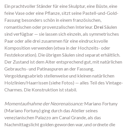
Ein prachtvoller Ständer für eine Skulptur, eine Büste, eine
feine Vase oder eine Pflanze, sitzt seine Pastell-und-Gold-
Fassung besonders schön in einem französischen,
romantischen oder provenzalischen Interieur.
Drei
Säulen
sind verfügbar — sie lassen sich einzeln, als symmetrisches
Paar oder alle drei zusammen für eine eindrucksvolle
Komposition verwenden (etwa in der Hochzeits- oder
Festdekoration). Die übrigen Säulen sind separat erhältlich.
Der Zustand ist dem Alter entsprechend gut, mit natürlichen
Gebrauchs- und Patinaspuren an der Fassung,
Vergoldungsabrieb stellenweise und kleinen natürlichen
Holzlinien/Haarrissen (siehe Fotos) — alles Teil des Vintage-
Charmes. Die Konstruktion ist stabil.
Momentaufnahme der Neorenaissance:
Mariano Fortuny
(Mariano Fortuny) ging durch das Atelier seines
venezianischen Palazzo am Canal Grande, als das
Nachmittagslicht golden geworden war, und ordnete die