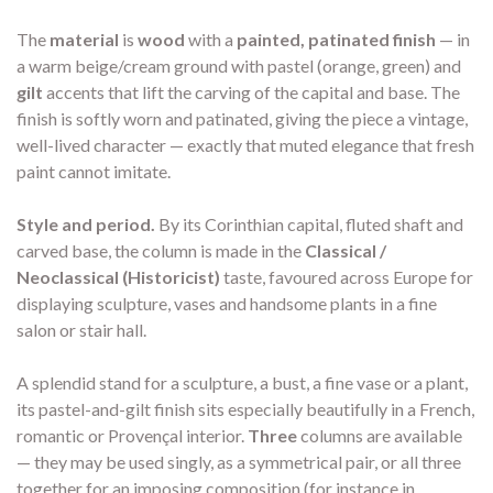
The
material
is
wood
with a
painted, patinated finish
— in
a warm beige/cream ground with pastel (orange, green) and
gilt
accents that lift the carving of the capital and base. The
finish is softly worn and patinated, giving the piece a vintage,
well-lived character — exactly that muted elegance that fresh
paint cannot imitate.
Style and period.
By its Corinthian capital, fluted shaft and
carved base, the column is made in the
Classical /
Neoclassical (Historicist)
taste, favoured across Europe for
displaying sculpture, vases and handsome plants in a fine
salon or stair hall.
A splendid stand for a sculpture, a bust, a fine vase or a plant,
its pastel-and-gilt finish sits especially beautifully in a French,
romantic or Provençal interior.
Three
columns are available
— they may be used singly, as a symmetrical pair, or all three
together for an imposing composition (for instance in