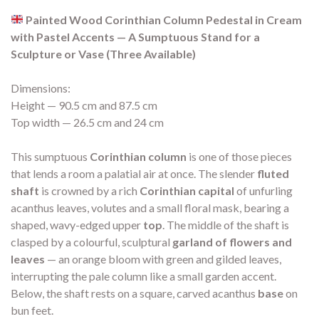
Painted Wood Corinthian Column Pedestal in Cream
with Pastel Accents — A Sumptuous Stand for a
Sculpture or Vase (Three Available)
Dimensions:
Height — 90.5 cm and 87.5 cm
Top width — 26.5 cm and 24 cm
This sumptuous
Corinthian column
is one of those pieces
that lends a room a palatial air at once. The slender
fluted
shaft
is crowned by a rich
Corinthian capital
of unfurling
acanthus leaves, volutes and a small floral mask, bearing a
shaped, wavy-edged upper
top
. The middle of the shaft is
clasped by a colourful, sculptural
garland of flowers and
leaves
— an orange bloom with green and gilded leaves,
interrupting the pale column like a small garden accent.
Below, the shaft rests on a square, carved acanthus
base
on
bun feet.