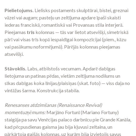
Pielietojums.
Lielisks postaments skulptūrai, bistei, greznai
vāzei vai augam; pasteļu un zeltījuma apdare īpaši skaisti
iederas franciskā, romantiskā vai Provansas stila interjerā.
Pieejamas
trīs
kolonnas — tās var lietot atsevišķi, simetriskā
pārī vai visas trīs kopā iespaidīgai kompozīcijai (piem., kāzu
vai pasākumu noformējumā). Pārējās kolonnas pieejamas
atsevišķi.
Stāvoklis.
Labs, atbilstošs vecumam. Apdarē dabīgas
lietojuma un patinas pēdas, vietām zeltījuma nodilums un
sīkas dabīgas koka līnijas/plaisiņas (skat. foto) — viss daļa no
vintāžas šarma. Konstrukcija stabila.
Renesanses atdzimšanas (Renaissance Revival)
momentuzņēmums:
Marjāno Fortunī (Mariano Fortuny)
staigāja pa savu Venēcijas palaco darbnīcu pie Grande Kanāla,
kad pēcpusdienas gaisma jau bija kļuvusi zeltaina, un
pārkārtoja gaišās kolonnas, uz kurām bija izvietojis savus