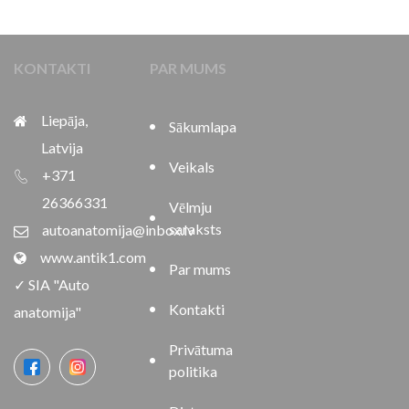
KONTAKTI
PAR MUMS
Liepāja,
Sākumlapa
Latvija
Veikals
+371
26366331
Vēlmju
saraksts
autoanatomija@inbox.lv
www.antik1.com
Par mums
✓ SIA "Auto
Kontakti
anatomija"
Privātuma
politika