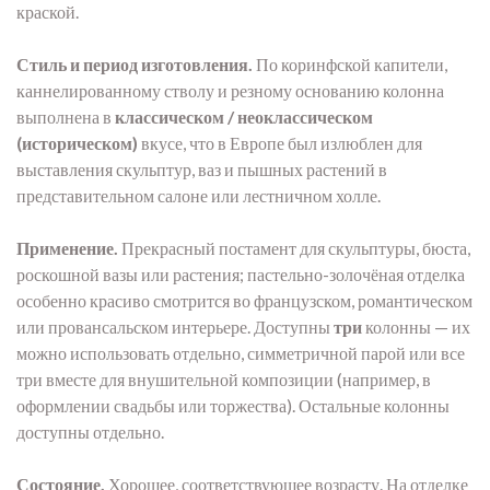
краской.
Стиль и период изготовления.
По коринфской капители,
каннелированному стволу и резному основанию колонна
выполнена в
классическом / неоклассическом
(историческом)
вкусе, что в Европе был излюблен для
выставления скульптур, ваз и пышных растений в
представительном салоне или лестничном холле.
Применение.
Прекрасный постамент для скульптуры, бюста,
роскошной вазы или растения; пастельно-золочёная отделка
особенно красиво смотрится во французском, романтическом
или провансальском интерьере. Доступны
три
колонны — их
можно использовать отдельно, симметричной парой или все
три вместе для внушительной композиции (например, в
оформлении свадьбы или торжества). Остальные колонны
доступны отдельно.
Состояние.
Хорошее, соответствующее возрасту. На отделке