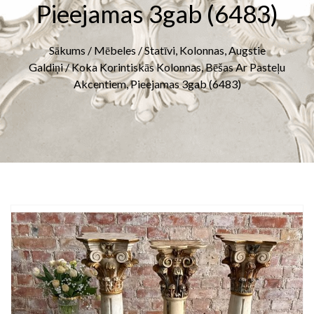
Pieejamas 3gab (6483)
Sākums
/
Mēbeles
/
Statīvi, Kolonnas, Augstie
Galdiņi
/ Koka Korintiskās Kolonnas, Bēšas Ar Pasteļu
Akcentiem, Pieejamas 3gab (6483)