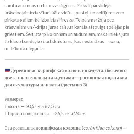
samta audumus un bronzas figūras. Pirksti pārslīdēja
krāsainajai ziedu vītnei kāta vidū — pasteļi un zeltījums zem
pirkstu galiem kā izbalējusi freska. Telpā smaržoja pēc
krāsvielām un Adrijas jūras sāls, un kanāla atspulgs spēlējās pie
griestiem. Šeit, starp kolonnām un audumiem, mākslinieks juta
to kluso baudu, ko dod skaistums, kas nesteidzas — sena,
nodzīvota eleganta.
Деревянная коринфская колонна-пьедестал бежевого
цвета с пастельными акцентами — роскошная подставка
для скульптуры или вазы (доступно 3)
Размеры:
Высота — 90,5 см и 87,5 см
Ширина поверхности — 26,5 см и 24 см
Эта роскошная
коринфская колонна
(
corinthian column
) —