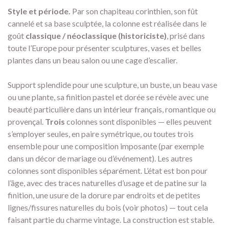
Style et période.
Par son chapiteau corinthien, son fût
cannelé et sa base sculptée, la colonne est réalisée dans le
goût
classique / néoclassique (historiciste)
, prisé dans
toute l’Europe pour présenter sculptures, vases et belles
plantes dans un beau salon ou une cage d’escalier.
Support splendide pour une sculpture, un buste, un beau vase
ou une plante, sa finition pastel et dorée se révèle avec une
beauté particulière dans un intérieur français, romantique ou
provençal.
Trois
colonnes sont disponibles — elles peuvent
s’employer seules, en paire symétrique, ou toutes trois
ensemble pour une composition imposante (par exemple
dans un décor de mariage ou d’événement). Les autres
colonnes sont disponibles séparément. L’état est bon pour
l’âge, avec des traces naturelles d’usage et de patine sur la
finition, une usure de la dorure par endroits et de petites
lignes/fissures naturelles du bois (voir photos) — tout cela
faisant partie du charme vintage. La construction est stable.