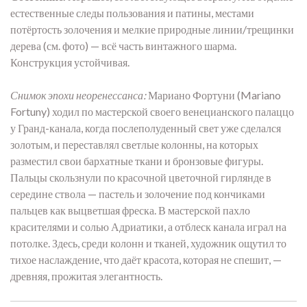
естественные следы пользования и патины, местами
потёртость золочения и мелкие природные линии/трещинки
дерева (см. фото) — всё часть винтажного шарма.
Конструкция устойчивая.
Снимок эпохи неоренессанса:
Мариано Фортуни (Mariano
Fortuny) ходил по мастерской своего венецианского палаццо
у Гранд-канала, когда послеполуденный свет уже сделался
золотым, и переставлял светлые колонны, на которых
разместил свои бархатные ткани и бронзовые фигуры.
Пальцы скользнули по красочной цветочной гирлянде в
середине ствола — пастель и золочение под кончиками
пальцев как выцветшая фреска. В мастерской пахло
красителями и солью Адриатики, а отблеск канала играл на
потолке. Здесь, среди колонн и тканей, художник ощутил то
тихое наслаждение, что даёт красота, которая не спешит, —
древняя, прожитая элегантность.