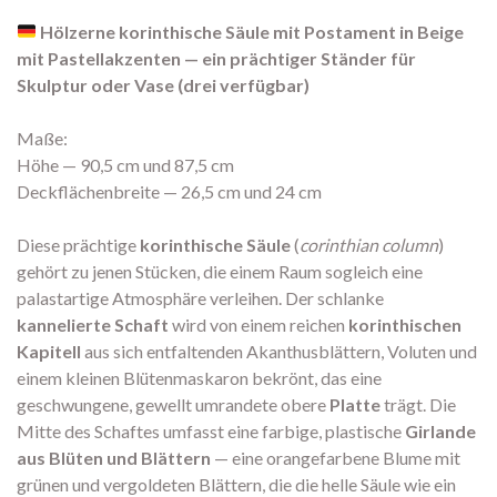
Hölzerne korinthische Säule mit Postament in Beige
mit Pastellakzenten — ein prächtiger Ständer für
Skulptur oder Vase (drei verfügbar)
Maße:
Höhe — 90,5 cm und 87,5 cm
Deckflächenbreite — 26,5 cm und 24 cm
Diese prächtige
korinthische Säule
(
corinthian column
)
gehört zu jenen Stücken, die einem Raum sogleich eine
palastartige Atmosphäre verleihen. Der schlanke
kannelierte Schaft
wird von einem reichen
korinthischen
Kapitell
aus sich entfaltenden Akanthusblättern, Voluten und
einem kleinen Blütenmaskaron bekrönt, das eine
geschwungene, gewellt umrandete obere
Platte
trägt. Die
Mitte des Schaftes umfasst eine farbige, plastische
Girlande
aus Blüten und Blättern
— eine orangefarbene Blume mit
grünen und vergoldeten Blättern, die die helle Säule wie ein