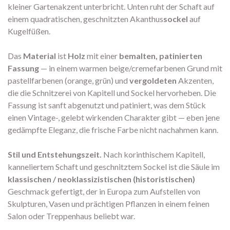
kleiner Gartenakzent unterbricht. Unten ruht der Schaft auf
einem quadratischen, geschnitzten Akanthus
sockel
auf
Kugelfüßen.
Das
Material
ist
Holz
mit einer
bemalten, patinierten
Fassung
— in einem warmen beige/cremefarbenen Grund mit
pastellfarbenen (orange, grün) und
vergoldeten
Akzenten,
die die Schnitzerei von Kapitell und Sockel hervorheben. Die
Fassung ist sanft abgenutzt und patiniert, was dem Stück
einen Vintage-, gelebt wirkenden Charakter gibt — eben jene
gedämpfte Eleganz, die frische Farbe nicht nachahmen kann.
Stil und Entstehungszeit.
Nach korinthischem Kapitell,
kanneliertem Schaft und geschnitztem Sockel ist die Säule im
klassischen / neoklassizistischen (historistischen)
Geschmack gefertigt, der in Europa zum Aufstellen von
Skulpturen, Vasen und prächtigen Pflanzen in einem feinen
Salon oder Treppenhaus beliebt war.