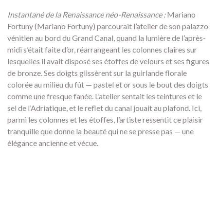
Instantané de la Renaissance néo-Renaissance :
Mariano
Fortuny (Mariano Fortuny) parcourait l’atelier de son palazzo
vénitien au bord du Grand Canal, quand la lumière de l’après-
midi s’était faite d’or, réarrangeant les colonnes claires sur
lesquelles il avait disposé ses étoffes de velours et ses figures
de bronze. Ses doigts glissèrent sur la guirlande florale
colorée au milieu du fût — pastel et or sous le bout des doigts
comme une fresque fanée. L’atelier sentait les teintures et le
sel de l’Adriatique, et le reflet du canal jouait au plafond. Ici,
parmi les colonnes et les étoffes, l’artiste ressentit ce plaisir
tranquille que donne la beauté qui ne se presse pas — une
élégance ancienne et vécue.