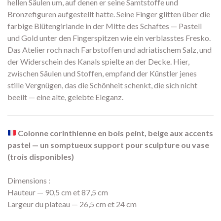
hellen Säulen um, auf denen er seine Samtstoffe und
Bronzefiguren aufgestellt hatte. Seine Finger glitten über die
farbige Blütengirlande in der Mitte des Schaftes — Pastell
und Gold unter den Fingerspitzen wie ein verblasstes Fresko.
Das Atelier roch nach Farbstoffen und adriatischem Salz, und
der Widerschein des Kanals spielte an der Decke. Hier,
zwischen Säulen und Stoffen, empfand der Künstler jenes
stille Vergnügen, das die Schönheit schenkt, die sich nicht
beeilt — eine alte, gelebte Eleganz.
Colonne corinthienne en bois peint, beige aux accents
pastel — un somptueux support pour sculpture ou vase
(trois disponibles)
Dimensions :
Hauteur — 90,5 cm et 87,5 cm
Largeur du plateau — 26,5 cm et 24 cm