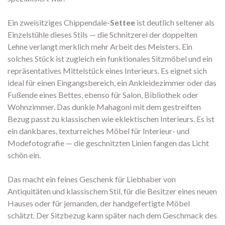
Ein zweisitziges Chippendale-
Settee
ist deutlich seltener als
Einzelstühle dieses Stils — die Schnitzerei der doppelten
Lehne verlangt merklich mehr Arbeit des Meisters. Ein
solches Stück ist zugleich ein funktionales Sitzmöbel und ein
repräsentatives Mittelstück eines Interieurs. Es eignet sich
ideal für einen Eingangsbereich, ein Ankleidezimmer oder das
Fußende eines Bettes, ebenso für Salon, Bibliothek oder
Wohnzimmer. Das dunkle Mahagoni mit dem gestreiften
Bezug passt zu klassischen wie eklektischen Interieurs. Es ist
ein dankbares, texturreiches Möbel für Interieur- und
Modefotografie — die geschnitzten Linien fangen das Licht
schön ein.
Das macht ein feines Geschenk für Liebhaber von
Antiquitäten und klassischem Stil, für die Besitzer eines neuen
Hauses oder für jemanden, der handgefertigte Möbel
schätzt. Der Sitzbezug kann später nach dem Geschmack des