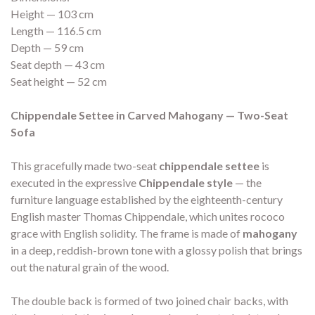
Height — 103 cm
Length — 116.5 cm
Depth — 59 cm
Seat depth — 43 cm
Seat height — 52 cm
Chippendale Settee in Carved Mahogany — Two-Seat
Sofa
This gracefully made two-seat
chippendale settee
is
executed in the expressive
Chippendale style
— the
furniture language established by the eighteenth-century
English master Thomas Chippendale, which unites rococo
grace with English solidity. The frame is made of
mahogany
in a deep, reddish-brown tone with a glossy polish that brings
out the natural grain of the wood.
The double back is formed of two joined chair backs, with