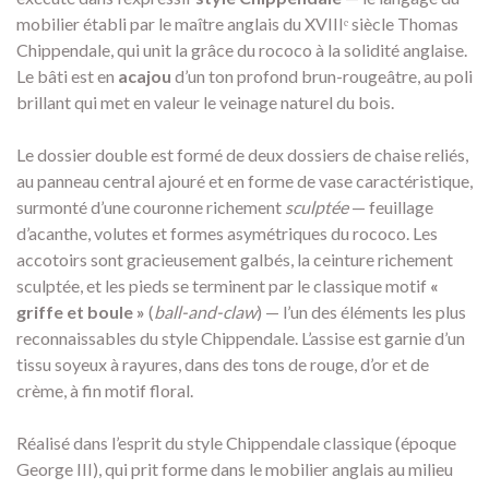
mobilier établi par le maître anglais du XVIIIᵉ siècle Thomas
Chippendale, qui unit la grâce du rococo à la solidité anglaise.
Le bâti est en
acajou
d’un ton profond brun-rougeâtre, au poli
brillant qui met en valeur le veinage naturel du bois.
Le dossier double est formé de deux dossiers de chaise reliés,
au panneau central ajouré et en forme de vase caractéristique,
surmonté d’une couronne richement
sculptée
— feuillage
d’acanthe, volutes et formes asymétriques du rococo. Les
accotoirs sont gracieusement galbés, la ceinture richement
sculptée, et les pieds se terminent par le classique motif
«
griffe et boule »
(
ball-and-claw
) — l’un des éléments les plus
reconnaissables du style Chippendale. L’assise est garnie d’un
tissu soyeux à rayures, dans des tons de rouge, d’or et de
crème, à fin motif floral.
Réalisé dans l’esprit du style Chippendale classique (époque
George III), qui prit forme dans le mobilier anglais au milieu