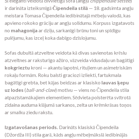
Šī eleganti veidotā divvietīgā sofa (angļu
chippendale settee
)
ir darināta izteiksmīgā
Čipendeila stilā
— 18. gadsimta angļu
meistara Tomasa Čipendeila iedibinātajā mēbeļu valodā, kas
apvieno rokoko grāciju ar angļu solīdumu. Korpuss izgatavots
no
mahagonija
ar dziļu, sarkanīgi brūnu toni un spīdīgu
pulējumu, kas izceļ koka dabīgo dzīslojumu.
Sofas dubultā atzveltne veidota kā divas savienotas krēslu
atzveltnes ar raksturīgo ažūro, vāzveida vidusdaļu un bagātīgi
kokgrieztu
kroni — akantu lapotni, rituļiem un asimetriskām
rokaļu formām. Roku balsti graciozi izliekti, fartukmala
bagātīgi grebta, bet kājas beidzas ar klasisko
lauvas ķepu
uz lodes
(
ball-and-claw
) motīvu — viens no Čipendeila stila
atpazīstamākajiem elementiem. Sēdvieta polsterēta svītrotā
zīdaina auduma klājumā sarkanos, zelta un krēmkrāsas toņos
ar smalku ziedu rakstu.
Izgatavošanas periods.
Darināts klasiskā Čipendeila
(Džordža III) stila garā, kāds angļu mēbeļmākslā iedibinājās