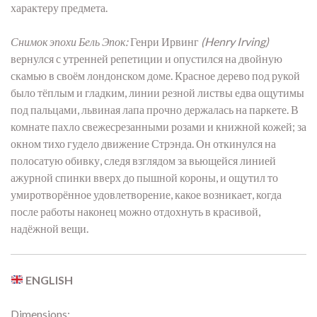
характеру предмета.
Снимок эпохи Бель Эпок:
Генри Ирвинг
(Henry Irving)
вернулся с утренней репетиции и опустился на двойную
скамью в своём лондонском доме. Красное дерево под рукой
было тёплым и гладким, линии резной листвы едва ощутимы
под пальцами, львиная лапа прочно держалась на паркете. В
комнате пахло свежесрезанными розами и книжной кожей; за
окном тихо гудело движение Стрэнда. Он откинулся на
полосатую обивку, следя взглядом за вьющейся линией
ажурной спинки вверх до пышной короны, и ощутил то
умиротворённое удовлетворение, какое возникает, когда
после работы наконец можно отдохнуть в красивой,
надёжной вещи.
ENGLISH
Dimensions: