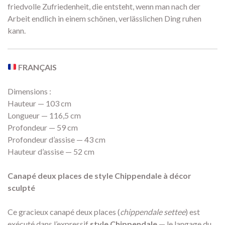
friedvolle Zufriedenheit, die entsteht, wenn man nach der
Arbeit endlich in einem schönen, verlässlichen Ding ruhen
kann.
FRANÇAIS
Dimensions :
Hauteur — 103 cm
Longueur — 116,5 cm
Profondeur — 59 cm
Profondeur d’assise — 43 cm
Hauteur d’assise — 52 cm
Canapé deux places de style Chippendale à décor
sculpté
Ce gracieux canapé deux places (
chippendale settee
) est
exécuté dans l’expressif
style Chippendale
— le langage du