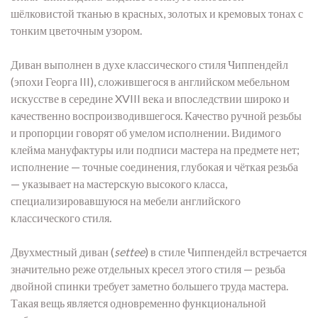
шёлковистой тканью в красных, золотых и кремовых тонах с
тонким цветочным узором.
Диван выполнен в духе классического стиля Чиппендейл
(эпохи Георга III), сложившегося в английском мебельном
искусстве в середине XVIII века и впоследствии широко и
качественно воспроизводившегося. Качество ручной резьбы
и пропорции говорят об умелом исполнении. Видимого
клейма мануфактуры или подписи мастера на предмете нет;
исполнение — точные соединения, глубокая и чёткая резьба
— указывает на мастерскую высокого класса,
специализировавшуюся на мебели английского
классического стиля.
Двухместный диван (
settee
) в стиле Чиппендейл встречается
значительно реже отдельных кресел этого стиля — резьба
двойной спинки требует заметно большего труда мастера.
Такая вещь является одновременно функциональной