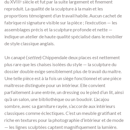
du XVIIIᵉ siècle et fut par la suite largement et finement
reproduit. La qualité de la sculpture à la main et les
proportions témoignent d’un travail habile. Aucun cachet de
fabrique ni signature visible sur la pièce ; l’exécution — les
assemblages précis et la sculpture profonde et nette —
indique un atelier de haute qualité spécialisé dans le mobilier
de style classique anglais.
Un canapé (
settee
) Chippendale deux places est nettement
plus rare que les chaises isolées du style — la sculpture du
dossier double exige sensiblement plus de travail du maître.
Une telle pièce est à la fois un siège fonctionnel et une pièce
maîtresse distinguée pour un intérieur. Elle convient
parfaitement à une entrée, un dressing ou le pied d’un lit, ainsi
qu’à un salon, une bibliothèque ou un boudoir. L’acajou
sombre, avec sa garniture rayée, s’accorde aux intérieurs
classiques comme éclectiques. C’est un meuble gratifiant et
riche en textures pour la photographie d’intérieur et de mode
— les lignes sculptées captent magnifiquement la lumière.