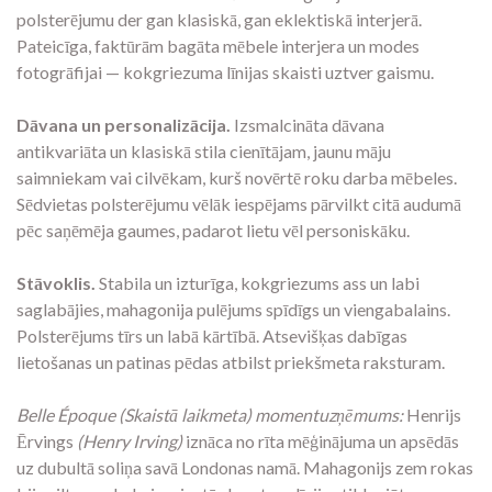
polsterējumu der gan klasiskā, gan eklektiskā interjerā.
Pateicīga, faktūrām bagāta mēbele interjera un modes
fotogrāfijai — kokgriezuma līnijas skaisti uztver gaismu.
Dāvana un personalizācija.
Izsmalcināta dāvana
antikvariāta un klasiskā stila cienītājam, jaunu māju
saimniekam vai cilvēkam, kurš novērtē roku darba mēbeles.
Sēdvietas polsterējumu vēlāk iespējams pārvilkt citā audumā
pēc saņēmēja gaumes, padarot lietu vēl personiskāku.
Stāvoklis.
Stabila un izturīga, kokgriezums ass un labi
saglabājies, mahagonija pulējums spīdīgs un viengabalains.
Polsterējums tīrs un labā kārtībā. Atsevišķas dabīgas
lietošanas un patinas pēdas atbilst priekšmeta raksturam.
Belle Époque (Skaistā laikmeta) momentuzņēmums:
Henrijs
Ērvings
(Henry Irving)
iznāca no rīta mēģinājuma un apsēdās
uz dubultā soliņa savā Londonas namā. Mahagonijs zem rokas