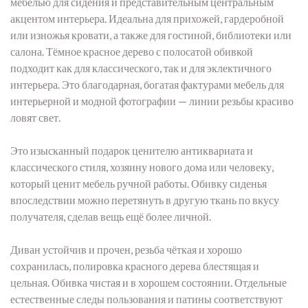
мебелью для сидения и представительным центральным
акцентом интерьера. Идеальна для прихожей, гардеробной
или изножья кровати, а также для гостиной, библиотеки или
салона. Тёмное красное дерево с полосатой обивкой
подходит как для классического, так и для эклектичного
интерьера. Это благодарная, богатая фактурами мебель для
интерьерной и модной фотографии — линии резьбы красиво
ловят свет.
Это изысканный подарок ценителю антиквариата и
классического стиля, хозяину нового дома или человеку,
который ценит мебель ручной работы. Обивку сиденья
впоследствии можно перетянуть в другую ткань по вкусу
получателя, сделав вещь ещё более личной.
Диван устойчив и прочен, резьба чёткая и хорошо
сохранилась, полировка красного дерева блестящая и
цельная. Обивка чистая и в хорошем состоянии. Отдельные
естественные следы пользования и патины соответствуют