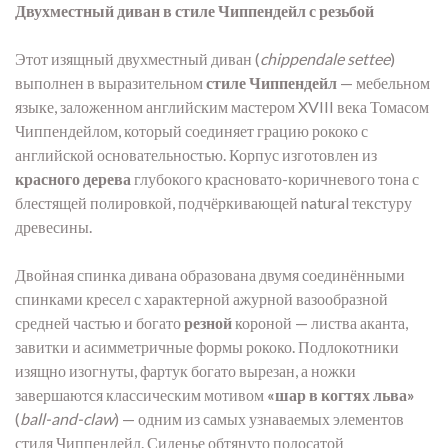
Двухместный диван в стиле Чиппендейл с резьбой
Этот изящный двухместный диван (
chippendale settee
)
выполнен в выразительном
стиле Чиппендейл
— мебельном
языке, заложенном английским мастером XVIII века Томасом
Чиппендейлом, который соединяет грацию рококо с
английской основательностью. Корпус изготовлен из
красного дерева
глубокого красновато-коричневого тона с
блестящей полировкой, подчёркивающей natural текстуру
древесины.
Двойная спинка дивана образована двумя соединёнными
спинками кресел с характерной ажурной вазообразной
средней частью и богато
резной
короной — листва аканта,
завитки и асимметричные формы рококо. Подлокотники
изящно изогнуты, фартук богато вырезан, а ножки
завершаются классическим мотивом
«шар в когтях льва»
(
ball-and-claw
) — одним из самых узнаваемых элементов
стиля Чиппендейл. Сиденье обтянуто полосатой