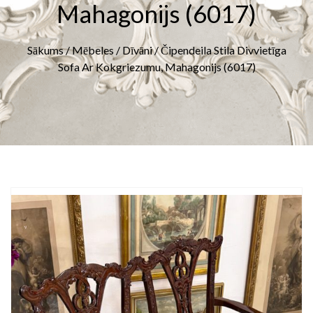
Mahagonijs (6017)
Sākums
/
Mēbeles
/
Dīvāni
/ Čipendeila Stila Divvietīga
Sofa Ar Kokgriezumu, Mahagonijs (6017)