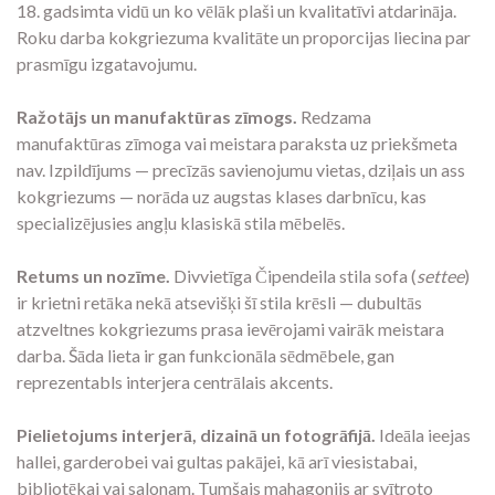
18. gadsimta vidū un ko vēlāk plaši un kvalitatīvi atdarināja.
Roku darba kokgriezuma kvalitāte un proporcijas liecina par
prasmīgu izgatavojumu.
Ražotājs un manufaktūras zīmogs.
Redzama
manufaktūras zīmoga vai meistara paraksta uz priekšmeta
nav. Izpildījums — precīzās savienojumu vietas, dziļais un ass
kokgriezums — norāda uz augstas klases darbnīcu, kas
specializējusies angļu klasiskā stila mēbelēs.
Retums un nozīme.
Divvietīga Čipendeila stila sofa (
settee
)
ir krietni retāka nekā atsevišķi šī stila krēsli — dubultās
atzveltnes kokgriezums prasa ievērojami vairāk meistara
darba. Šāda lieta ir gan funkcionāla sēdmēbele, gan
reprezentabls interjera centrālais akcents.
Pielietojums interjerā, dizainā un fotogrāfijā.
Ideāla ieejas
hallei, garderobei vai gultas pakājei, kā arī viesistabai,
bibliotēkai vai salonam. Tumšais mahagonijs ar svītroto