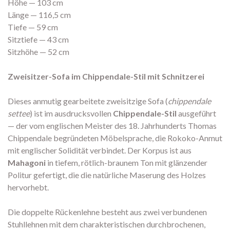
Höhe — 103 cm
Länge — 116,5 cm
Tiefe — 59 cm
Sitztiefe — 43 cm
Sitzhöhe — 52 cm
Zweisitzer-Sofa im Chippendale-Stil mit Schnitzerei
Dieses anmutig gearbeitete zweisitzige Sofa (
chippendale
settee
) ist im ausdrucksvollen
Chippendale-Stil
ausgeführt
— der vom englischen Meister des 18. Jahrhunderts Thomas
Chippendale begründeten Möbelsprache, die Rokoko-Anmut
mit englischer Solidität verbindet. Der Korpus ist aus
Mahagoni
in tiefem, rötlich-braunem Ton mit glänzender
Politur gefertigt, die die natürliche Maserung des Holzes
hervorhebt.
Die doppelte Rückenlehne besteht aus zwei verbundenen
Stuhllehnen mit dem charakteristischen durchbrochenen,