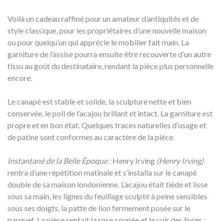
Voilà un cadeau raffiné pour un amateur d’antiquités et de
style classique, pour les propriétaires d’une nouvelle maison
ou pour quelqu’un qui apprécie le mobilier fait main. La
garniture de l’assise pourra ensuite être recouverte d’un autre
tissu au goût du destinataire, rendant la pièce plus personnelle
encore.
Le canapé est stable et solide, la sculpture nette et bien
conservée, le poli de l’acajou brillant et intact. La garniture est
propre et en bon état. Quelques traces naturelles d’usage et
de patine sont conformes au caractère de la pièce.
Instantané de la Belle Époque :
Henry Irving
(Henry Irving)
rentra d’une répétition matinale et s’installa sur le canapé
double de sa maison londonienne. L’acajou était tiède et lisse
sous sa main, les lignes du feuillage sculpté à peine sensibles
sous ses doigts, la patte de lion fermement posée sur le
parquet. La pièce sentait la rose coupée et le cuir des livres ;