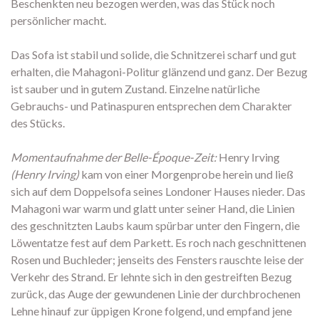
Beschenkten neu bezogen werden, was das Stück noch
persönlicher macht.
Das Sofa ist stabil und solide, die Schnitzerei scharf und gut
erhalten, die Mahagoni-Politur glänzend und ganz. Der Bezug
ist sauber und in gutem Zustand. Einzelne natürliche
Gebrauchs- und Patinaspuren entsprechen dem Charakter
des Stücks.
Momentaufnahme der Belle-Époque-Zeit:
Henry Irving
(Henry Irving)
kam von einer Morgenprobe herein und ließ
sich auf dem Doppelsofa seines Londoner Hauses nieder. Das
Mahagoni war warm und glatt unter seiner Hand, die Linien
des geschnitzten Laubs kaum spürbar unter den Fingern, die
Löwentatze fest auf dem Parkett. Es roch nach geschnittenen
Rosen und Buchleder; jenseits des Fensters rauschte leise der
Verkehr des Strand. Er lehnte sich in den gestreiften Bezug
zurück, das Auge der gewundenen Linie der durchbrochenen
Lehne hinauf zur üppigen Krone folgend, und empfand jene