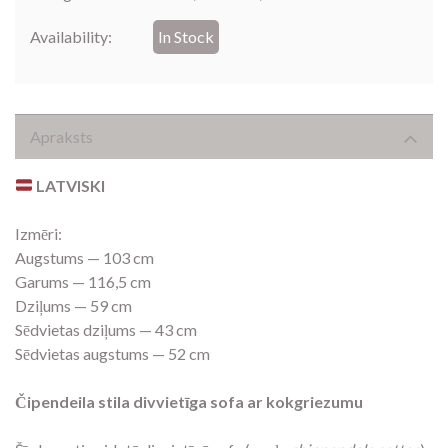
Availability:
In Stock
Apraksts
LATVISKI
Izmēri:
Augstums — 103 cm
Garums — 116,5 cm
Dziļums — 59 cm
Sēdvietas dziļums — 43 cm
Sēdvietas augstums — 52 cm
Čipendeila stila divvietīga sofa ar kokgriezumu