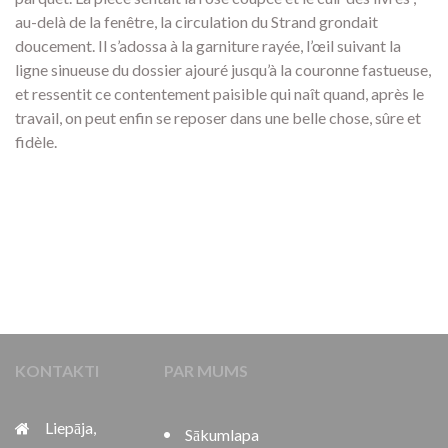
au-delà de la fenêtre, la circulation du Strand grondait
doucement. Il s’adossa à la garniture rayée, l’œil suivant la
ligne sinueuse du dossier ajouré jusqu’à la couronne fastueuse,
et ressentit ce contentement paisible qui naît quand, après le
travail, on peut enfin se reposer dans une belle chose, sûre et
fidèle.
KONTAKTI
PAR MUMS
Liepāja,
Sākumlapa