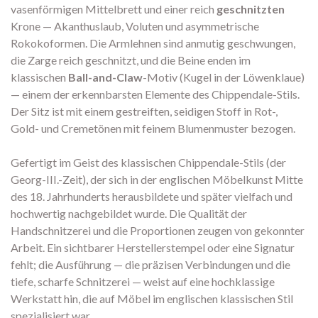
vasenförmigen Mittelbrett und einer reich
geschnitzten
Krone — Akanthuslaub, Voluten und asymmetrische
Rokokoformen. Die Armlehnen sind anmutig geschwungen,
die Zarge reich geschnitzt, und die Beine enden im
klassischen
Ball-and-Claw
-Motiv (Kugel in der Löwenklaue)
— einem der erkennbarsten Elemente des Chippendale-Stils.
Der Sitz ist mit einem gestreiften, seidigen Stoff in Rot-,
Gold- und Cremetönen mit feinem Blumenmuster bezogen.
Gefertigt im Geist des klassischen Chippendale-Stils (der
Georg-III.-Zeit), der sich in der englischen Möbelkunst Mitte
des 18. Jahrhunderts herausbildete und später vielfach und
hochwertig nachgebildet wurde. Die Qualität der
Handschnitzerei und die Proportionen zeugen von gekonnter
Arbeit. Ein sichtbarer Herstellerstempel oder eine Signatur
fehlt; die Ausführung — die präzisen Verbindungen und die
tiefe, scharfe Schnitzerei — weist auf eine hochklassige
Werkstatt hin, die auf Möbel im englischen klassischen Stil
spezialisiert war.