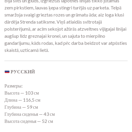
bija silts un gluds, izgrieztās lapotnes līnijas tikko jūtamas
zem pirkstiem, lauvas ķepa stingri turējās uz parketa. Telpā
smaržoja svaigi grieztas rozes un grāmatu āda; aiz loga klusi
dārdēja Strenda satiksme. Viņš atlaidās svītrotajā
polsterējumā, ar acīm sekojot ažūrās atzveltnes vijīgajai līnijai
augšup līdz greznajai kronei, un sajuta to mierpilno
gandarījumu, kāds rodas, kad pēc darba beidzot var atpūsties
skaistā, uzticamā lietā.
РУССКИЙ
Размеры:
Высота — 103 см
Длина — 116,5 см
Глубина — 59 см
Глубина сиденья — 43 см
Высота сиденья — 52 см