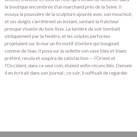
la boutique encombrée d’un marchand près de la Seine. Il
essuya la poussière de la sculpture ajourée avec son mouchoir,
et ses doigts s’arrêtèrent un instant, sentant la fraîcheur
presque vivante du bois lisse. La lumière du soir tombait
obliquement par la fenêtre, et les volutes perforées
projetaient sur le mur un fin motif d’ombre qui bougeait
comme de l’eau. Il posa sur la sellette son vase bleu et blanc
préféré, recula et soupira de satisfaction — l’Orient et
l’Occident, dans ce seul coin, étaient enfin réconciliés. Demain
il en écrirait dans son journal ; ce soir, il suffisait de regarder.