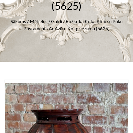
(5625)
Sākums
/
Mēbeles
/
Galdi
/ Rožkoka Koka Ķīniešu Puķu
Postaments Ar Ažūru Kokgriezumu (5625)