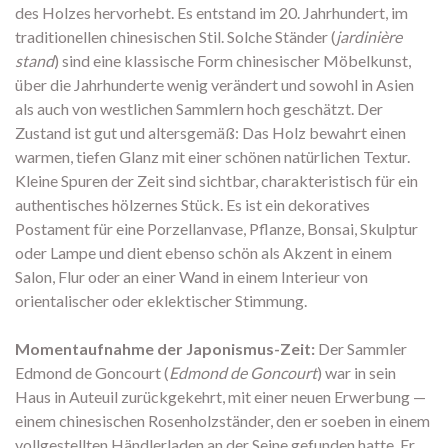
des Holzes hervorhebt. Es entstand im 20. Jahrhundert, im
traditionellen chinesischen Stil. Solche Ständer (
jardinière
stand
) sind eine klassische Form chinesischer Möbelkunst,
über die Jahrhunderte wenig verändert und sowohl in Asien
als auch von westlichen Sammlern hoch geschätzt. Der
Zustand ist gut und altersgemäß: Das Holz bewahrt einen
warmen, tiefen Glanz mit einer schönen natürlichen Textur.
Kleine Spuren der Zeit sind sichtbar, charakteristisch für ein
authentisches hölzernes Stück. Es ist ein dekoratives
Postament für eine Porzellanvase, Pflanze, Bonsai, Skulptur
oder Lampe und dient ebenso schön als Akzent in einem
Salon, Flur oder an einer Wand in einem Interieur von
orientalischer oder eklektischer Stimmung.
Momentaufnahme der Japonismus-Zeit:
Der Sammler
Edmond de Goncourt (
Edmond de Goncourt
) war in sein
Haus in Auteuil zurückgekehrt, mit einer neuen Erwerbung —
einem chinesischen Rosenholzständer, den er soeben in einem
vollgestellten Händlerladen an der Seine gefunden hatte. Er