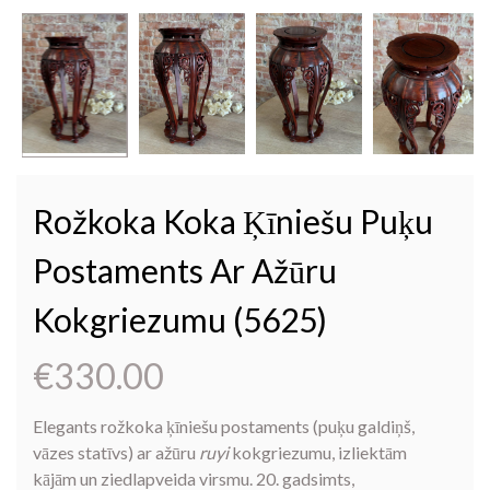
Rožkoka Koka Ķīniešu Puķu
Postaments Ar Ažūru
Kokgriezumu (5625)
€
330.00
Elegants rožkoka ķīniešu postaments (puķu galdiņš,
vāzes statīvs) ar ažūru
ruyi
kokgriezumu, izliektām
kājām un ziedlapveida virsmu. 20. gadsimts,