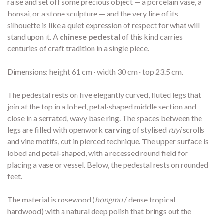
raise and set off some precious object — a porcelain vase, a
bonsai, or a stone sculpture — and the very line of its
silhouette is like a quiet expression of respect for what will
stand upon it. A
chinese pedestal
of this kind carries
centuries of craft tradition in a single piece.
Dimensions: height 61 cm · width 30 cm · top 23.5 cm.
The pedestal rests on five elegantly curved, fluted legs that
join at the top in a lobed, petal-shaped middle section and
close in a serrated, wavy base ring. The spaces between the
legs are filled with openwork
carving
of stylised
ruyi
scrolls
and vine motifs, cut in pierced technique. The upper surface is
lobed and petal-shaped, with a recessed round field for
placing a vase or vessel. Below, the pedestal rests on rounded
feet.
The material is rosewood (
hongmu
/ dense tropical
hardwood) with a natural deep polish that brings out the