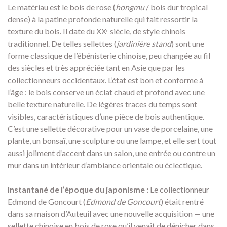
Le matériau est le bois de rose (
hongmu
/ bois dur tropical
dense) à la patine profonde naturelle qui fait ressortir la
texture du bois. Il date du XXᵉ siècle, de style chinois
traditionnel. De telles sellettes (
jardinière stand
) sont une
forme classique de l’ébénisterie chinoise, peu changée au fil
des siècles et très appréciée tant en Asie que par les
collectionneurs occidentaux. L’état est bon et conforme à
l’âge : le bois conserve un éclat chaud et profond avec une
belle texture naturelle. De légères traces du temps sont
visibles, caractéristiques d’une pièce de bois authentique.
C’est une sellette décorative pour un vase de porcelaine, une
plante, un bonsaï, une sculpture ou une lampe, et elle sert tout
aussi joliment d’accent dans un salon, une entrée ou contre un
mur dans un intérieur d’ambiance orientale ou éclectique.
Instantané de l’époque du japonisme :
Le collectionneur
Edmond de Goncourt (
Edmond de Goncourt
) était rentré
dans sa maison d’Auteuil avec une nouvelle acquisition — une
sellette chinoise en bois de rose qu’il venait de dénicher dans