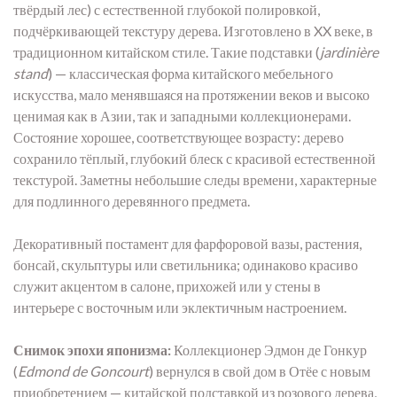
твёрдый лес) с естественной глубокой полировкой,
подчёркивающей текстуру дерева. Изготовлено в XX веке, в
традиционном китайском стиле. Такие подставки (
jardinière
stand
) — классическая форма китайского мебельного
искусства, мало менявшаяся на протяжении веков и высоко
ценимая как в Азии, так и западными коллекционерами.
Состояние хорошее, соответствующее возрасту: дерево
сохранило тёплый, глубокий блеск с красивой естественной
текстурой. Заметны небольшие следы времени, характерные
для подлинного деревянного предмета.
Декоративный постамент для фарфоровой вазы, растения,
бонсай, скульптуры или светильника; одинаково красиво
служит акцентом в салоне, прихожей или у стены в
интерьере с восточным или эклектичным настроением.
Снимок эпохи японизма:
Коллекционер Эдмон де Гонкур
(
Edmond de Goncourt
) вернулся в свой дом в Отёе с новым
приобретением — китайской подставкой из розового дерева,