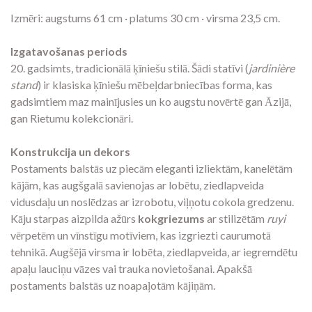
Izmēri: augstums 61 cm · platums 30 cm · virsma 23,5 cm.
Izgatavošanas periods
20. gadsimts, tradicionālā ķīniešu stilā. Šādi statīvi (
jardinière
stand
) ir klasiska ķīniešu mēbeļdarbniecības forma, kas
gadsimtiem maz mainījusies un ko augstu novērtē gan Āzijā,
gan Rietumu kolekcionāri.
Konstrukcija un dekors
Postaments balstās uz piecām eleganti izliektām, kanelētām
kājām, kas augšgalā savienojas ar lobētu, ziedlapveida
vidusdaļu un noslēdzas ar izrobotu, viļņotu cokola gredzenu.
Kāju starpas aizpilda ažūrs
kokgriezums
ar stilizētām
ruyi
vērpetēm un vīnstīgu motīviem, kas izgriezti caurumotā
tehnikā. Augšējā virsma ir lobēta, ziedlapveida, ar iegremdētu
apaļu lauciņu vāzes vai trauka novietošanai. Apakšā
postaments balstās uz noapaļotām kājiņām.