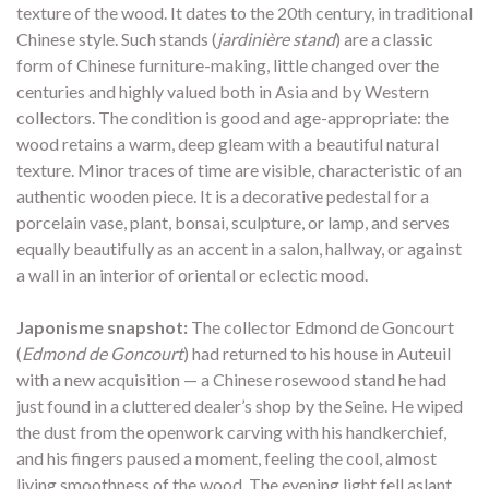
texture of the wood. It dates to the 20th century, in traditional
Chinese style. Such stands (
jardinière stand
) are a classic
form of Chinese furniture-making, little changed over the
centuries and highly valued both in Asia and by Western
collectors. The condition is good and age-appropriate: the
wood retains a warm, deep gleam with a beautiful natural
texture. Minor traces of time are visible, characteristic of an
authentic wooden piece. It is a decorative pedestal for a
porcelain vase, plant, bonsai, sculpture, or lamp, and serves
equally beautifully as an accent in a salon, hallway, or against
a wall in an interior of oriental or eclectic mood.
Japonisme snapshot:
The collector Edmond de Goncourt
(
Edmond de Goncourt
) had returned to his house in Auteuil
with a new acquisition — a Chinese rosewood stand he had
just found in a cluttered dealer’s shop by the Seine. He wiped
the dust from the openwork carving with his handkerchief,
and his fingers paused a moment, feeling the cool, almost
living smoothness of the wood. The evening light fell aslant