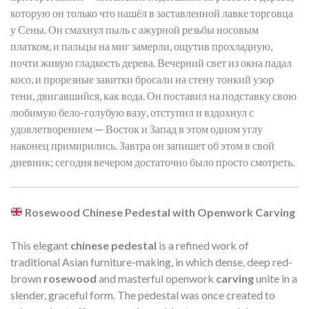
которую он только что нашёл в заставленной лавке торговца
у Сены. Он смахнул пыль с ажурной резьбы носовым
платком, и пальцы на миг замерли, ощутив прохладную,
почти живую гладкость дерева. Вечерний свет из окна падал
косо, и прорезные завитки бросали на стену тонкий узор
тени, двигавшийся, как вода. Он поставил на подставку свою
любимую бело-голубую вазу, отступил и вздохнул с
удовлетворением — Восток и Запад в этом одном углу
наконец примирились. Завтра он запишет об этом в свой
дневник; сегодня вечером достаточно было просто смотреть.
Rosewood Chinese Pedestal with Openwork Carving
This elegant
chinese pedestal
is a refined work of
traditional Asian furniture-making, in which dense, deep red-
brown
rosewood
and masterful openwork
carving
unite in a
slender, graceful form. The pedestal was once created to