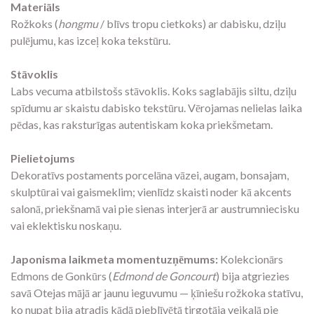
Materiāls
Rožkoks (
hongmu
/ blīvs tropu cietkoks) ar dabisku, dziļu
pulējumu, kas izceļ koka tekstūru.
Stāvoklis
Labs vecuma atbilstošs stāvoklis. Koks saglabājis siltu, dziļu
spīdumu ar skaistu dabisko tekstūru. Vērojamas nelielas laika
pēdas, kas raksturīgas autentiskam koka priekšmetam.
Pielietojums
Dekoratīvs postaments porcelāna vāzei, augam, bonsajam,
skulptūrai vai gaismeklim; vienlīdz skaisti noder kā akcents
salonā, priekšnamā vai pie sienas interjerā ar austrumniecisku
vai eklektisku noskaņu.
Japonisma laikmeta momentuzņēmums:
Kolekcionārs
Edmons de Gonkūrs (
Edmond de Goncourt
) bija atgriezies
savā Otejas mājā ar jaunu ieguvumu — ķīniešu rožkoka statīvu,
ko nupat bija atradis kādā pieblīvētā tirgotāja veikalā pie