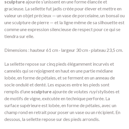
sculpture
ajourée s’unissent en une forme élancée et
gracieuse. La sellette fut jadis créée pour élever et mettre en
valeur un objet précieux — un vase de porcelaine, un bonsaï ou
une sculpture de pierre — et la ligne même de sa silhouette est
comme une expression silencieuse de respect pour ce qui se
tiendra sur elle.
Dimensions : hauteur 61 cm · largeur 30 cm · plateau 23,5 cm.
La sellette repose sur cinq pieds élégamment incurvés et
cannelés qui se rejoignent en haut en une partie médiane
lobée, en forme de pétales, et se ferment en un anneau de
socle ondulé et denté. Les espaces entre les pieds sont
remplis d’une
sculpture
ajourée de volutes
ruyi
stylisées et
de motifs de vigne, exécutée en technique perforée. La
surface supérieure est lobée, en forme de pétales, avec un
champ rond en retrait pour poser un vase ou un récipient. En
dessous, la sellette repose sur des pieds arrondis.