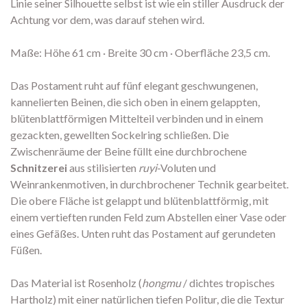
Linie seiner Silhouette selbst ist wie ein stiller Ausdruck der
Achtung vor dem, was darauf stehen wird.
Maße: Höhe 61 cm · Breite 30 cm · Oberfläche 23,5 cm.
Das Postament ruht auf fünf elegant geschwungenen,
kannelierten Beinen, die sich oben in einem gelappten,
blütenblattförmigen Mittelteil verbinden und in einem
gezackten, gewellten Sockelring schließen. Die
Zwischenräume der Beine füllt eine durchbrochene
Schnitzerei
aus stilisierten
ruyi
-Voluten und
Weinrankenmotiven, in durchbrochener Technik gearbeitet.
Die obere Fläche ist gelappt und blütenblattförmig, mit
einem vertieften runden Feld zum Abstellen einer Vase oder
eines Gefäßes. Unten ruht das Postament auf gerundeten
Füßen.
Das Material ist Rosenholz (
hongmu
/ dichtes tropisches
Hartholz) mit einer natürlichen tiefen Politur, die die Textur