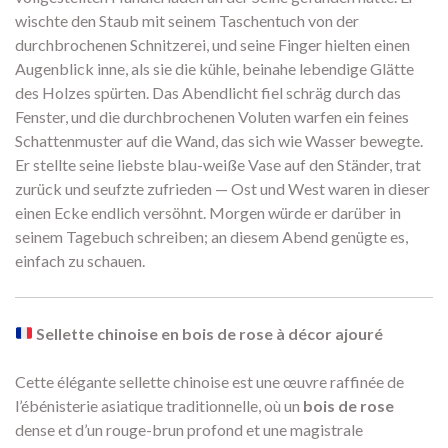
wischte den Staub mit seinem Taschentuch von der
durchbrochenen Schnitzerei, und seine Finger hielten einen
Augenblick inne, als sie die kühle, beinahe lebendige Glätte
des Holzes spürten. Das Abendlicht fiel schräg durch das
Fenster, und die durchbrochenen Voluten warfen ein feines
Schattenmuster auf die Wand, das sich wie Wasser bewegte.
Er stellte seine liebste blau-weiße Vase auf den Ständer, trat
zurück und seufzte zufrieden — Ost und West waren in dieser
einen Ecke endlich versöhnt. Morgen würde er darüber in
seinem Tagebuch schreiben; an diesem Abend genügte es,
einfach zu schauen.
Sellette chinoise en bois de rose à décor ajouré
Cette élégante sellette chinoise est une œuvre raffinée de
l’ébénisterie asiatique traditionnelle, où un
bois de rose
dense et d’un rouge-brun profond et une magistrale