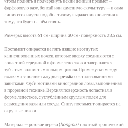
чтобы поднять и подчеркнуть некий ценный предмет —
фарфоровую вазу, бонсай или каменную скульптуру — и сама
линия его силуэта подобна тихому выражению почтения к
тому, что будет на нём стоять.
Размеры: высота 61 см · ширина 30 см · поверхность 23,5 см.
Постамент опирается на пять изящно изогнутых
каннелированных ножек, которые вверху соединяются с
лопастной серединой в форме лепестков и завершаются
зубчатым волнистым кольцом цоколя. Промежутки между
ножками заполняет ажурная
резьба
со стилизованными
завитками
ruyi
и мотивами виноградной лозы, выполненная
в прорезной технике. Верхняя поверхность лопастная, в
форме лепестков, с углублённым круглым полем для
размещения вазы или сосуда. Снизу постамент опирается на
округлые ножки.
Материал — розовое дерево (
hongmu
/ плотный тропический