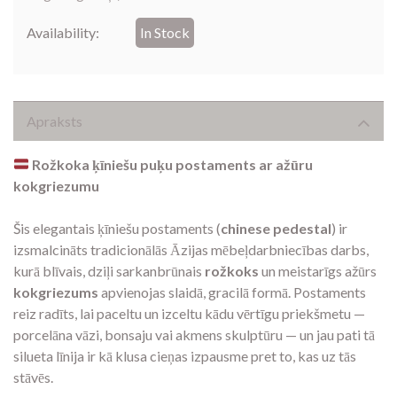
Availability:
In Stock
Apraksts
Rožkoka ķīniešu puķu postaments ar ažūru
kokgriezumu
Šis elegantais ķīniešu postaments (
chinese pedestal
) ir
izsmalcināts tradicionālās Āzijas mēbeļdarbniecības darbs,
kurā blīvais, dziļi sarkanbrūnais
rožkoks
un meistarīgs ažūrs
kokgriezums
apvienojas slaidā, gracilā formā. Postaments
reiz radīts, lai paceltu un izceltu kādu vērtīgu priekšmetu —
porcelāna vāzi, bonsaju vai akmens skulptūru — un jau pati tā
silueta līnija ir kā klusa cieņas izpausme pret to, kas uz tās
stāvēs.