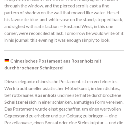
through the window, and the pierced scrolls cast a fine
pattern of shadow on the wall that moved like water. He set
his favourite blue-and-white vase on the stand, stepped back,
and sighed with satisfaction — East and West, in this one
corner, were reconciled at last. Tomorrow he would write of it
in his journal; this evening it was enough simply to look.
Chinesisches Postament aus Rosenholz mit
durchbrochener Schnitzerei
Dieses elegante chinesische Postament ist ein verfeinertes
Werk traditioneller asiatischer Möbelkunst, in dem dichtes,
tief rotbraunes
Rosenholz
und meisterhafte durchbrochene
Schnitzerei
sich in einer schlanken, anmutigen Form vereinen.
Das Postament wurde einst geschaffen, um einen wertvollen
Gegenstand zu erheben und zur Geltung zu bringen — eine
Porzellanvase, einen Bonsai oder eine Steinskulptur — und die