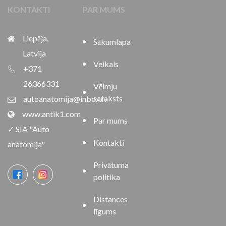
KONTAKTI
PAR MUMS
Liepāja,
Sākumlapa
Latvija
Veikals
+371
26366331
Vēlmju
saraksts
autoanatomija@inbox.lv
www.antik1.com
Par mums
✓ SIA "Auto
Kontakti
anatomija"
Privātuma
politika
Distances
līgums