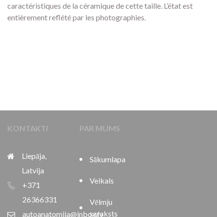
caractéristiques de la céramique de cette taille. L’état est
entièrement reflété par les photographies.
KONTAKTI
PAR MUMS
Liepāja,
Sākumlapa
Latvija
Veikals
+371
26366331
Vēlmju
saraksts
autoanatomija@inbox.lv