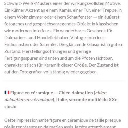
Schwarz-Weiß-Musters eines der wirkungsvollsten Motive.
Ein kühner Akzent an einem Kamin, einer Tür, einer Treppe, in
einem Wohnzimmer oder einem Schaufenster — ein äußerst
fotogenes und gesprächsanregendes Objekt in klassischen
wie modernen Interieurs. Ein wunderbares Geschenk für
Dalmatiner- und Hundeliebhaber, Vintage-Interieur-
Enthusiasten oder Sammler. Die glänzende Glasur ist in gutem
Zustand. Herstellungsöffnungen und geringe
Fertigungsspuren sind unten und um die Pfoten sichtbar,
charakteristisch für Keramik dieser Größe. Der Zustand ist
auf den Fotografien vollständig wiedergegeben.
Figure en céramique — Chien dalmatien (
chien
dalmatien en céramique
), Italie, seconde moitié du XXe
siècle
Cette impressionnante figure en céramique de taille presque
réelle représente un dalmatien assis, la tête attentivement