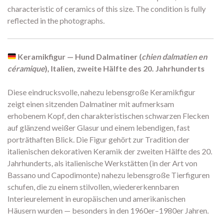
characteristic of ceramics of this size. The condition is fully
reflected in the photographs.
Keramikfigur — Hund Dalmatiner (
chien dalmatien en
céramique
), Italien, zweite Hälfte des 20. Jahrhunderts
Diese eindrucksvolle, nahezu lebensgroße Keramikfigur
zeigt einen sitzenden Dalmatiner mit aufmerksam
erhobenem Kopf, den charakteristischen schwarzen Flecken
auf glänzend weißer Glasur und einem lebendigen, fast
porträthaften Blick. Die Figur gehört zur Tradition der
italienischen dekorativen Keramik der zweiten Hälfte des 20.
Jahrhunderts, als italienische Werkstätten (in der Art von
Bassano und Capodimonte) nahezu lebensgroße Tierfiguren
schufen, die zu einem stilvollen, wiedererkennbaren
Interieurelement in europäischen und amerikanischen
Häusern wurden — besonders in den 1960er–1980er Jahren.