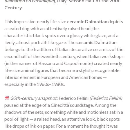
dalmatien en céramique
), Italy, Second Half of the 20th
Century
This impressive, nearly life-size
ceramic Dalmatian
depicts
a seated dog with an attentively raised head, the
characteristic black spots over a glossy white glaze, and a
lively, almost portrait-like gaze. The
ceramic Dalmatian
belongs to the tradition of Italian decorative ceramics of the
second half of the twentieth century, when Italian workshops
(in the manner of Bassano and Capodimonte) created nearly
life-size animal figures that became a stylish, recognisable
interior element in European and American homes —
especially in the 1960s–1980s.
20th-century snapshot:
Federico Fellini
(Federico Fellini)
paused at the edge of a Cinecittà soundstage. Among the
shadows of the sets, something white and motionless sat in a
pool of light — a raised head, an attentive look, black spots
like drops of ink on paper. For a moment he thought it was