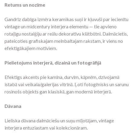
Retums un nozīme
Gandrīz dabīga izmēra keramikas suņi ir kļuvuši par iecienītu
vintage un midcentury interjera elementu — tie apvieno
rotaļīgu nostalģiju ar reālu dekoratīvu klātbūtni. Dalmācietis,
pateicoties grafiskajam melnbaltajam rakstam, ir viens no
efektīgākajiem motīviem.
Pielietojums interjerā, dizainā un fotogrāfijā
Efektīgs akcents pie kamīna, durvīm, kāpnēm, dzīvojamā
istabā vai veikala/galerijas vitrīnā. Ļoti fotogēnisks un sarunu
rosinošs objekts gan klasiskā, gan modernā interjerā.
Dāvana
Lieliska dāvana dalmāciešu un suņu mīļotājam, vintage
interjera entuziastam vai kolekcionāram.