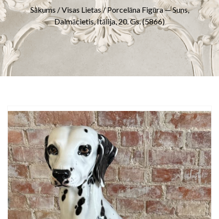
Sākums
/
Visas Lietas
/ Porcelāna Figūra — Suns,
Dalmācietis, Itālija, 20. Gs. (5866)