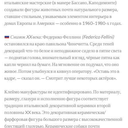
итальянские мастерские (в манере Бассано, Каподимонте)
создавали фигуры животных почти натурального размера,
ставшие стильным, узнаваемым элементом интерьера в
домах Европы и Америки — особенно в 1960–1980-х годах.
Снимок XX века:
Федерико Феллини
(Federico Fellini)
остановился на краю павильона Чинечитта. Среди теней
декораций что-то белое и неподвижное сидело в пятне света
— поднятая голова, внимательный взгляд, чёрные пятна как
капли чернил на бумаге. На мгновение он подумал, что оно
живое. Потом улыбнулся и кивнул оператору. «Оставь это в
кадре, — сказал он. — Смотрит лучше некоторых актёров».
Клеймо мануфактуры не идентифицировано. По материалу,
размеру, глазури и исполнению фигура соответствует
традиции итальянской декоративной керамики второй
половины XX века. Это декоративная керамическая/
фарфоровая фигура большого размера с высококачественной
блестящей глазурью. Керамические собаки почти