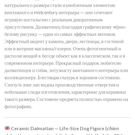
натурального размера стали излюбленным элементом
винтажного и midcentury интерьера — они сочетают
игривую ностальгию с реальным декоративным
присутствием. Далматинец благодаря графическому чёрно-
белому рисунку — один из самых эффектных мотивов.
Эффектный акцент у камина, двери, лестницы, в гостиной
или в витрине магазина/галереи. Очень фотогеничный и
располагающий к беседе объект как в классическом, так и в
современном интерьере. Прекрасный подарок любителю
далматинцев и собак, энтузиасту винтажного интерьера или
коллекционеру. Блестящая глазурь в хорошем состоянии.
Снизу/в зоне лап видны производственные отверстия и
небольшие следы изготовления, характерные для керамики
такого размера. Состояние предмета полностью отражено на
фотографиях.
Ceramic Dalmatian — Life-Size Dog Figure (
chien