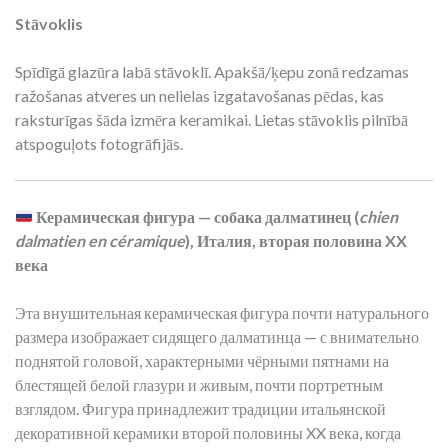
Stāvoklis
Spīdīgā glazūra labā stāvoklī. Apakšā/ķepu zonā redzamas
ražošanas atveres un nelielas izgatavošanas pēdas, kas
raksturīgas šāda izmēra keramikai. Lietas stāvoklis pilnībā
atspoguļots fotogrāfijās.
Керамическая фигура — собака далматинец (
chien
dalmatien en céramique
), Италия, вторая половина XX
века
Эта внушительная керамическая фигура почти натурального
размера изображает сидящего далматинца — с внимательно
поднятой головой, характерными чёрными пятнами на
блестящей белой глазури и живым, почти портретным
взглядом. Фигура принадлежит традиции итальянской
декоративной керамики второй половины XX века, когда