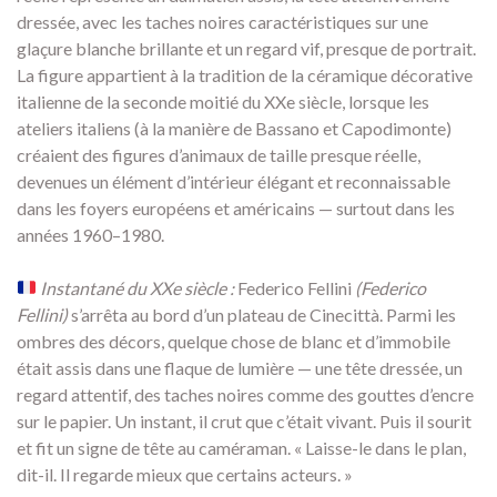
dressée, avec les taches noires caractéristiques sur une
glaçure blanche brillante et un regard vif, presque de portrait.
La figure appartient à la tradition de la céramique décorative
italienne de la seconde moitié du XXe siècle, lorsque les
ateliers italiens (à la manière de Bassano et Capodimonte)
créaient des figures d’animaux de taille presque réelle,
devenues un élément d’intérieur élégant et reconnaissable
dans les foyers européens et américains — surtout dans les
années 1960–1980.
Instantané du XXe siècle :
Federico Fellini
(Federico
Fellini)
s’arrêta au bord d’un plateau de Cinecittà. Parmi les
ombres des décors, quelque chose de blanc et d’immobile
était assis dans une flaque de lumière — une tête dressée, un
regard attentif, des taches noires comme des gouttes d’encre
sur le papier. Un instant, il crut que c’était vivant. Puis il sourit
et fit un signe de tête au caméraman. « Laisse-le dans le plan,
dit-il. Il regarde mieux que certains acteurs. »