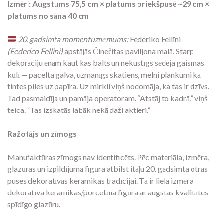
Izmēri: Augstums 75,5 cm × platums priekšpusē ~29 cm ×
platums no sāna 40 cm
20. gadsimta momentuzņēmums:
Federiko Fellīni
(Federico Fellini)
apstājās Činečitas paviljona malā. Starp
dekorāciju ēnām kaut kas balts un nekustīgs sēdēja gaismas
kūlī — pacelta galva, uzmanīgs skatiens, melni plankumi kā
tintes piles uz papīra. Uz mirkli viņš nodomāja, ka tas ir dzīvs.
Tad pasmaidīja un pamāja operatoram. “Atstāj to kadrā,” viņš
teica. “Tas izskatās labāk nekā daži aktieri.”
Ražotājs un zīmogs
Manufaktūras zīmogs nav identificēts. Pēc materiāla, izmēra,
glazūras un izpildījuma figūra atbilst itāļu 20. gadsimta otrās
puses dekoratīvās keramikas tradīcijai. Tā ir liela izmēra
dekoratīva keramikas/porcelāna figūra ar augstas kvalitātes
spīdīgo glazūru.