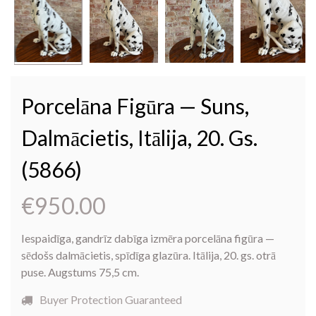
Porcelāna Figūra — Suns,
Dalmācietis, Itālija, 20. Gs.
(5866)
€
950.00
Iespaidīga, gandrīz dabīga izmēra porcelāna figūra —
sēdošs dalmācietis, spīdīga glazūra. Itālija, 20. gs. otrā
puse. Augstums 75,5 cm.
Buyer Protection Guaranteed