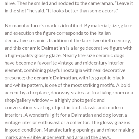
alive. Then he smiled and nodded to the cameraman. “Leave it
in the shot,” he said. “It looks better than some actors.”
No manufacturer’s mark is identified. By material, size, glaze
and execution the figure corresponds to the Italian
decorative ceramics tradition of the later twentieth century,
and this
ceramic Dalmatian
is a large decorative figure with
a high-quality glossy glaze. Nearly life-size ceramic dogs
have become a favourite vintage and midcentury interior
element, combining playful nostalgia with real decorative
presence; the
ceramic Dalmatian
, with its graphic black-
and-white pattern, is one of the most striking motifs. A bold
accent by a fireplace, doorway, staircase, in a living room or a
shop/gallery window — a highly photogenic and
conversation-starting object in both classic and modern
interiors. A wonderful gift for a Dalmatian and dog lover, a
vintage interior enthusiast or a collector. The glossy glaze is
in good condition. Manufacturing openings and minor making
marks are visible underneath and around the paws,