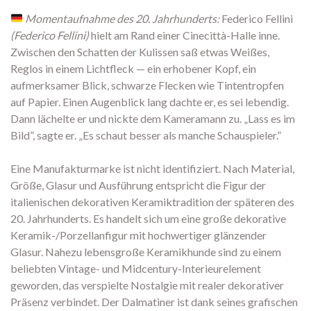
Momentaufnahme des 20. Jahrhunderts:
Federico Fellini
(Federico Fellini)
hielt am Rand einer Cinecittà-Halle inne.
Zwischen den Schatten der Kulissen saß etwas Weißes,
Reglos in einem Lichtfleck — ein erhobener Kopf, ein
aufmerksamer Blick, schwarze Flecken wie Tintentropfen
auf Papier. Einen Augenblick lang dachte er, es sei lebendig.
Dann lächelte er und nickte dem Kameramann zu. „Lass es im
Bild”, sagte er. „Es schaut besser als manche Schauspieler.”
Eine Manufakturmarke ist nicht identifiziert. Nach Material,
Größe, Glasur und Ausführung entspricht die Figur der
italienischen dekorativen Keramiktradition der späteren des
20. Jahrhunderts. Es handelt sich um eine große dekorative
Keramik-/Porzellanfigur mit hochwertiger glänzender
Glasur. Nahezu lebensgroße Keramikhunde sind zu einem
beliebten Vintage- und Midcentury-Interieurelement
geworden, das verspielte Nostalgie mit realer dekorativer
Präsenz verbindet. Der Dalmatiner ist dank seines grafischen