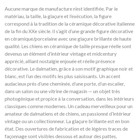
Aucune marque de manufacture n’est identifiée. Par le
matériau, la taille, la glaçure et l’exécution, la figure
correspond à la tradition de la céramique décorative italienne
de la fin du XXe siècle. Il s’agit d’une grande figure décorative
en céramique/porcelaine avec une glaçure brillante de haute
qualité. Les chiens en céramique de taille presque réelle sont
devenus un élément d’intérieur vintage et midcentury
apprécié, alliant nostalgie enjouée et réelle présence
décorative. Le dalmatien, grâce à son motif graphique noir et
blanc, est l’un des motifs les plus saisissants. Un accent
audacieux près d’une cheminée, d’une porte, d’un escalier,
dans un salon ou une vitrine de magasin — un objet très
photogénique et propice à la conversation, dans les intérieurs
classiques comme modernes. Un cadeau merveilleux pour un
amateur de dalmatiens et de chiens, un passionné d’intérieur
vintage ou un collectionneur. La glaçure brillante est en bon
état. Des ouvertures de fabrication et de légères traces de
façonnage sont visibles dessous et autour des pattes,