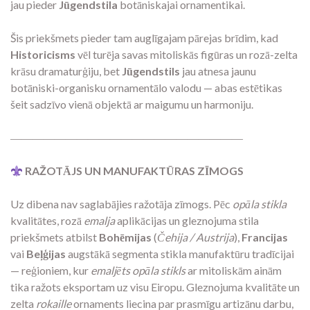
jau pieder
Jūgendstila
botāniskajai ornamentikai.
Šis priekšmets pieder tam auglīgajam pārejas brīdim, kad
Historicisms
vēl turēja savas mitoliskās figūras un rozā-zelta
krāsu dramaturģiju, bet
Jūgendstils
jau atnesa jaunu
botāniski-organisku ornamentālo valodu — abas estētikas
šeit sadzīvo vienā objektā ar maigumu un harmoniju.
―――――――――――――――――――――
RAŽOTĀJS UN MANUFAKTŪRAS ZĪMOGS
Uz dibena nav saglabājies ražotāja zīmogs. Pēc
opāla stikla
kvalitātes, rozā
emalja
aplikācijas un gleznojuma stila
priekšmets atbilst
Bohēmijas
(
Čehija / Austrija
),
Francijas
vai
Beļģijas
augstākā segmenta stikla manufaktūru tradīcijai
— reģioniem, kur
emaljēts opāla stikls
ar mitoliskām ainām
tika ražots eksportam uz visu Eiropu. Gleznojuma kvalitāte un
zelta
rokaille
ornaments liecina par prasmīgu artizānu darbu,