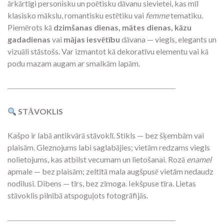
ārkārtīgi personisku un poētisku dāvanu sievietei, kas mīl
klasisko mākslu, romantisku estētiku vai
femme
tematiku.
Piemērots kā
dzimšanas dienas, mātes dienas, kāzu
gadadienas
vai
mājas iesvētību
dāvana — viegls, elegants un
vizuāli stāstošs. Var izmantot kā dekoratīvu elementu vai kā
podu mazam augam ar smalkām lapām.
―――――――――――――――――――――
STĀVOKLIS
Kašpo ir labā antikvārā stāvoklī. Stikls — bez šķembām vai
plaisām. Gleznojums labi saglabājies; vietām redzams viegls
nolietojums, kas atbilst vecumam un lietošanai. Rozā
enamel
apmale — bez plaisām; zeltītā mala augšpusē vietām nedaudz
nodilusi. Dibens — tīrs, bez zīmoga. Iekšpuse tīra. Lietas
stāvoklis pilnībā atspoguļots fotogrāfijās.
―――――――――――――――――――――