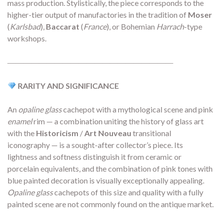
mass production. Stylistically, the piece corresponds to the
higher-tier output of manufactories in the tradition of
Moser
(
Karlsbad
),
Baccarat
(
France
), or Bohemian
Harrach
-type
workshops.
―――――――――――――――――――――
RARITY AND SIGNIFICANCE
An
opaline glass
cachepot with a mythological scene and pink
enamel
rim — a combination uniting the history of glass art
with the
Historicism
/
Art Nouveau
transitional
iconography — is a sought-after collector’s piece. Its
lightness and softness distinguish it from ceramic or
porcelain equivalents, and the combination of pink tones with
blue painted decoration is visually exceptionally appealing.
Opaline glass
cachepots of this size and quality with a fully
painted scene are not commonly found on the antique market.