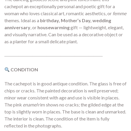
cachepot an exceptionally personal and poetic gift for a
woman who loves classical art, romantic aesthetics, or
femme
themes. Ideal as a
birthday, Mother’s Day, wedding
anniversary
, or
housewarming
gift — lightweight, elegant,
and visually narrative. Can be used as a decorative object or
as a planter for a small delicate plant.
―――――――――――――――――――――
CONDITION
The cachepot is in good antique condition. The glass is free of
chips or cracks. The painted decoration is well preserved;
minor wear consistent with age and use is visible in places.
The pink
enamel
rim shows no cracks; the gilded edge at the
top is slightly worn in places. The base is clean and unmarked.
The interior is clean. The condition of the item is fully
reflected in the photographs.