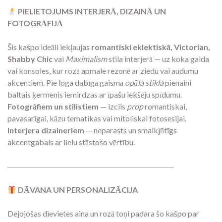
PIELIETOJUMS INTERJERĀ, DIZAINĀ UN
FOTOGRĀFIJĀ
Šis kašpo ideāli iekļaujas
romantiski eklektiskā, Victorian,
Shabby Chic
vai
Maximalism
stila interjerā — uz koka galda
vai konsoles, kur rozā apmale rezonē ar ziedu vai audumu
akcentiem. Pie loga dabīgā gaismā
opāla stikla
pienaini
baltais ķermenis iemirdzas ar īpašu iekšēju spīdumu.
Fotogrāfiem un stilistiem
— izcils
prop
romantiskai,
pavasarīgai, kāzu tematikas vai mitoliskai fotosesijai.
Interjera dizaineriem
— neparasts un smalkjūtīgs
akcentgabals ar lielu stāstošo vērtību.
―――――――――――――――――――――
DĀVANA UN PERSONALIZĀCIJA
Dejojošas dievietes aina un rozā toņi padara šo kašpo par