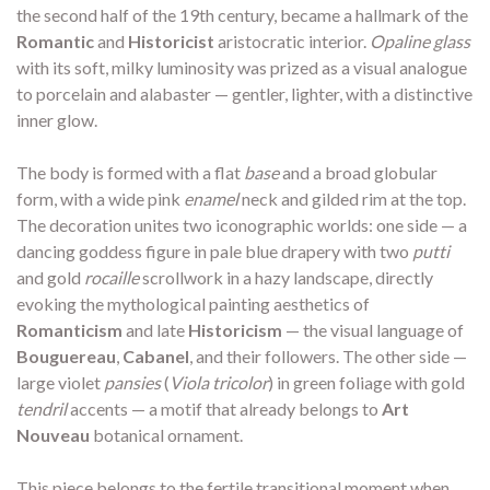
the second half of the 19th century, became a hallmark of the
Romantic
and
Historicist
aristocratic interior.
Opaline glass
with its soft, milky luminosity was prized as a visual analogue
to porcelain and alabaster — gentler, lighter, with a distinctive
inner glow.
The body is formed with a flat
base
and a broad globular
form, with a wide pink
enamel
neck and gilded rim at the top.
The decoration unites two iconographic worlds: one side — a
dancing goddess figure in pale blue drapery with two
putti
and gold
rocaille
scrollwork in a hazy landscape, directly
evoking the mythological painting aesthetics of
Romanticism
and late
Historicism
— the visual language of
Bouguereau
,
Cabanel
, and their followers. The other side —
large violet
pansies
(
Viola tricolor
) in green foliage with gold
tendril
accents — a motif that already belongs to
Art
Nouveau
botanical ornament.
This piece belongs to the fertile transitional moment when