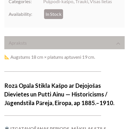
Categories:
Puķpodi-kašpo
,
Trauki
,
Visas lietas
Availability:
In Stock
Apraksts
Augstums 18 cm × platums aptuveni 19 cm.
―――――――――――――――――――――
Rozā Opāla Stikla Kašpo ar Dejojošas
Dievietes un Putti Ainu — Historicisms /
Jūgendstila Pāreja, Eiropa, ap 1885.–1910.
―――――――――――――――――――――
IZGATAVOŠANAS PERIODS, MĀKSLAS STILS,