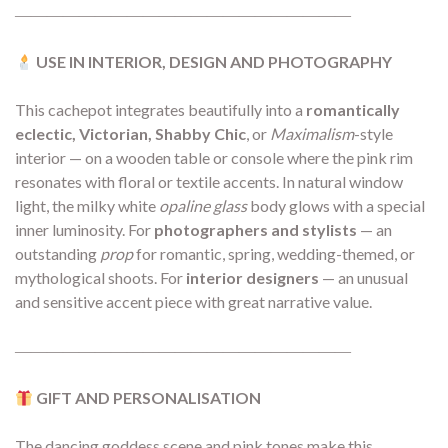
―――――――――――――――――――――
USE IN INTERIOR, DESIGN AND PHOTOGRAPHY
This cachepot integrates beautifully into a
romantically
eclectic, Victorian, Shabby Chic
, or
Maximalism
-style
interior — on a wooden table or console where the pink rim
resonates with floral or textile accents. In natural window
light, the milky white
opaline glass
body glows with a special
inner luminosity. For
photographers and stylists
— an
outstanding
prop
for romantic, spring, wedding-themed, or
mythological shoots. For
interior designers
— an unusual
and sensitive accent piece with great narrative value.
―――――――――――――――――――――
GIFT AND PERSONALISATION
The dancing goddess scene and pink tones make this