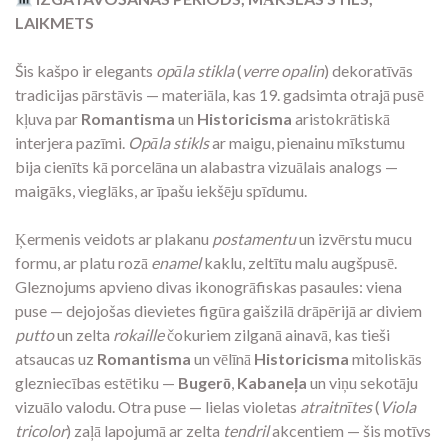
LAIKMETS
Šis kašpo ir elegants
opāla stikla
(
verre opalin
) dekoratīvās
tradicijas pārstāvis — materiāla, kas 19. gadsimta otrajā pusē
kļuva par
Romantisma
un
Historicisma
aristokrātiskā
interjera pazīmi.
Opāla stikls
ar maigu, pienainu mīkstumu
bija cienīts kā porcelāna un alabastra vizuālais analogs —
maigāks, vieglāks, ar īpašu iekšēju spīdumu.
Ķermenis veidots ar plakanu
postamentu
un izvērstu mucu
formu, ar platu rozā
enamel
kaklu, zeltītu malu augšpusē.
Gleznojums apvieno divas ikonogrāfiskas pasaules: viena
puse — dejojošas dievietes figūra gaišzilā drāpērijā ar diviem
putto
un zelta
rokaille
čokuriem zilganā ainavā, kas tieši
atsaucas uz
Romantisma
un vēlīnā
Historicisma
mitoliskās
glezniecības estētiku —
Bugerō
,
Kabaneļa
un viņu sekotāju
vizuālo valodu. Otra puse — lielas violetas
atraitnītes
(
Viola
tricolor
) zaļā lapojumā ar zelta
tendril
akcentiem — šis motīvs