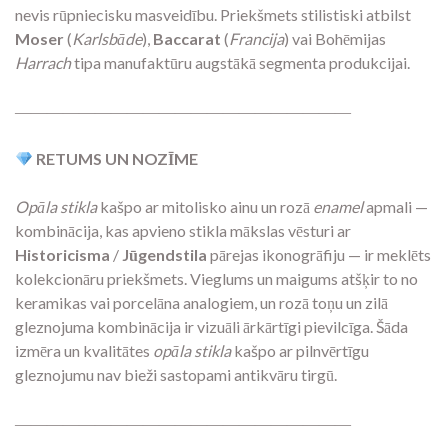
nevis rūpniecisku masveidību. Priekšmets stilistiski atbilst
Moser
(
Karlsbāde
),
Baccarat
(
Francija
) vai Bohēmijas
Harrach
tipa manufaktūru augstākā segmenta produkcijai.
―――――――――――――――――――――
RETUMS UN NOZĪME
Opāla stikla
kašpo ar mitolisko ainu un rozā
enamel
apmali —
kombinācija, kas apvieno stikla mākslas vēsturi ar
Historicisma
/
Jūgendstila
pārejas ikonogrāfiju — ir meklēts
kolekcionāru priekšmets. Vieglums un maigums atšķir to no
keramikas vai porcelāna analogiem, un rozā toņu un zilā
gleznojuma kombinācija ir vizuāli ārkārtīgi pievilcīga. Šāda
izmēra un kvalitātes
opāla stikla
kašpo ar pilnvērtīgu
gleznojumu nav bieži sastopami antikvāru tirgū.
―――――――――――――――――――――