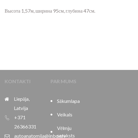
Высота 1,57м, ширина 95см, глубина 47см.
KONTAKTI
PAR MUMS
Liepāja,
Sākumlapa
Latvija
Veikals
+371
26366331
Vēlmju
saraksts
autoanatomija@inbox.lv