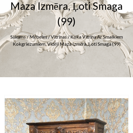
Maza Izmēra, Ļoti Smaga
(99)
Sākums
/
Mēbeles
/
Vitrīnas
/ Koka Vitrīna Ar Smalkiem
Kokgriezumiem, Vidēji Maza Izmēra, Ļoti Smaga (99)