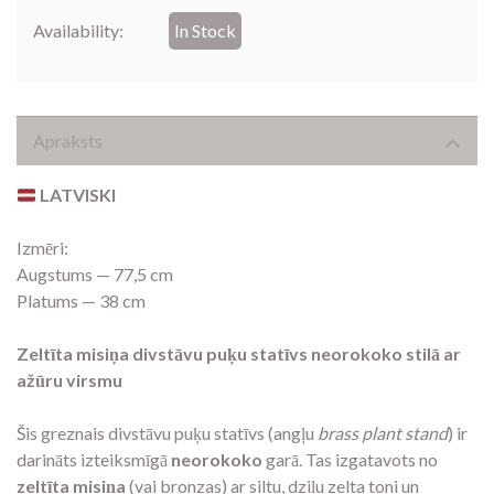
Availability:
In Stock
Apraksts
LATVISKI
Izmēri:
Augstums — 77,5 cm
Platums — 38 cm
Zeltīta misiņa divstāvu puķu statīvs neorokoko stilā ar
ažūru virsmu
Šis greznais divstāvu puķu statīvs (angļu
brass plant stand
) ir
darināts izteiksmīgā
neorokoko
garā. Tas izgatavots no
zeltīta misiņa
(vai bronzas) ar siltu, dziļu zelta toni un