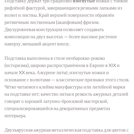
Подставку держат три грациозно
изогнутые
ножки с тонкой
рифлёной фактурой, завершающиеся резными лапками из
волют и листвы. Край верхней поверхности обрамлён
ритмичным лиственным (аканфовым) фризом.
Двухуровневая конструкция позволяет создавать
композиции на двух высотах — более высокое растение
наверху, меньший акцент внизу.
Подставка выполнена в стиле необарокко-рококо
(историзма), широко распространённом в Европе в XIX и
начале XX века. Ажурное литьё, изогнутые ножки и
основание с волютами — классические признаки этого стиля.
Чётко читаемого клейма мануфактуры или литейной марки
на подставке нет; качество литья и резкость ажурных деталей
говорят о хорошей латунно-бронзовой мастерской,
специализировавшейся на декоративных предметах
интерьера.
Двухъярусная ажурная металлическая подставка для цветов с