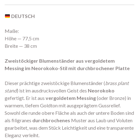
DEUTSCH
Maße:
Höhe — 77,5 cm
Breite — 38 cm
Zweistöckiger Blumenständer aus vergoldetem
Messing im Neorokoko-Stil mit durchbrochener Platte
Dieser prächtige zweistöckige Blumenständer (
brass plant
stand
) ist im ausdrucksvollen Geist des
Neorokoko
gefertigt. Er ist aus
vergoldetem Messing
(oder Bronze) in
warmem, tiefem Goldton mit ausgeprägtem Gussrelief.
Sowohl die runde obere Fläche als auch der untere Boden sind
als filigranes
durchbrochenes
Muster aus Laub und Voluten
gearbeitet, was dem Stück Leichtigkeit und eine transparente
Eleganz verleiht.