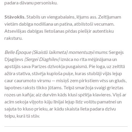
padara dāvanu personisku.
Stāvoklis.
Stabils un viengabalains, lējums ass. Zeltījumam
vietām dabīga nodilšana un patina, atbilstoši vecumam.
Atsevišķas dabīgas lietošanas pēdas piešķir autentisku
raksturu.
Belle Époque (Skaistā laikmeta) momentuzņēmums:
Sergejs
Djagiļevs
(Sergei Diaghilev)
iznāca no rīta mēģinājuma un
apstājās sava Parīzes dzīvokļa pusgaismā. Pie loga, uz zeltītā
ažūra statīva, stāvēja kuploša puķe, kuras stublāji vijās lejup
caur caurumoto virsmu — misiņš zem pirkstiem vēss un gluds,
lapotnes raksts tikko jūtams. Telpā smaržoja svaigi grieztas
rozes un kafija; aiz durvīm kāds klusi spēlēja klavieres. Viņš ar
acīm sekoja viļņoto kāju līnijai lejup līdz volūtu pamatnei un
sajuta to kluso prieku, ar kādu skaista lieta padara dzīvu
telpu, kurā tā stāv.