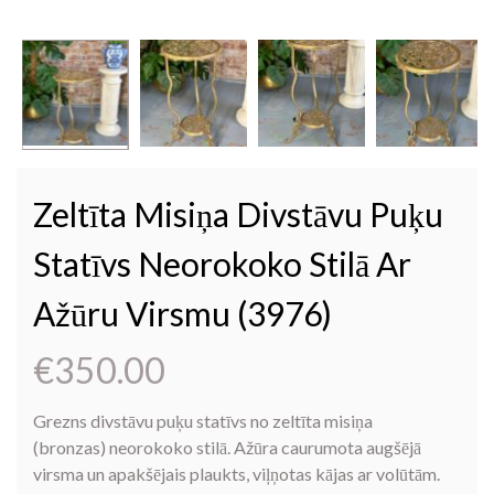
Zeltīta Misiņa Divstāvu Puķu
Statīvs Neorokoko Stilā Ar
Ažūru Virsmu (3976)
€
350.00
Grezns divstāvu puķu statīvs no zeltīta misiņa
(bronzas) neorokoko stilā. Ažūra caurumota augšējā
virsma un apakšējais plaukts, viļņotas kājas ar volūtām.