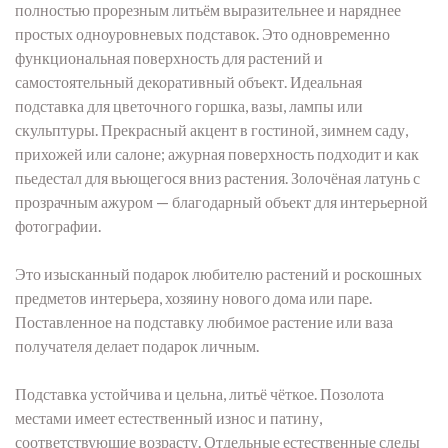
полностью прорезным литьём выразительнее и наряднее
простых одноуровневых подставок. Это одновременно
функциональная поверхность для растений и
самостоятельный декоративный объект. Идеальная
подставка для цветочного горшка, вазы, лампы или
скульптуры. Прекрасный акцент в гостиной, зимнем саду,
прихожей или салоне; ажурная поверхность подходит и как
пьедестал для вьющегося вниз растения. Золочёная латунь с
прозрачным ажуром — благодарный объект для интерьерной
фотографии.
Это изысканный подарок любителю растений и роскошных
предметов интерьера, хозяину нового дома или паре.
Поставленное на подставку любимое растение или ваза
получателя делает подарок личным.
Подставка устойчива и цельна, литьё чёткое. Позолота
местами имеет естественный износ и патину,
соответствующие возрасту. Отдельные естественные следы