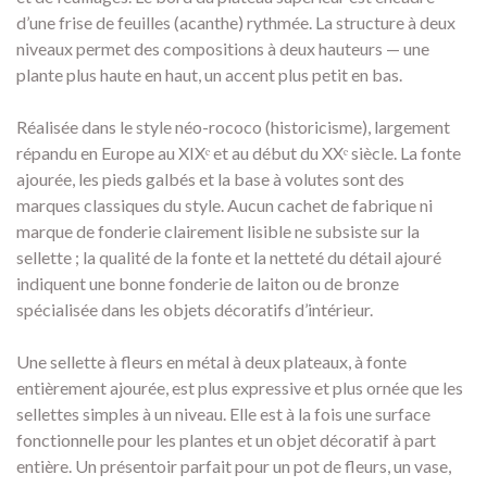
d’une frise de feuilles (acanthe) rythmée. La structure à deux
niveaux permet des compositions à deux hauteurs — une
plante plus haute en haut, un accent plus petit en bas.
Réalisée dans le style néo-rococo (historicisme), largement
répandu en Europe au XIXᵉ et au début du XXᵉ siècle. La fonte
ajourée, les pieds galbés et la base à volutes sont des
marques classiques du style. Aucun cachet de fabrique ni
marque de fonderie clairement lisible ne subsiste sur la
sellette ; la qualité de la fonte et la netteté du détail ajouré
indiquent une bonne fonderie de laiton ou de bronze
spécialisée dans les objets décoratifs d’intérieur.
Une sellette à fleurs en métal à deux plateaux, à fonte
entièrement ajourée, est plus expressive et plus ornée que les
sellettes simples à un niveau. Elle est à la fois une surface
fonctionnelle pour les plantes et un objet décoratif à part
entière. Un présentoir parfait pour un pot de fleurs, un vase,