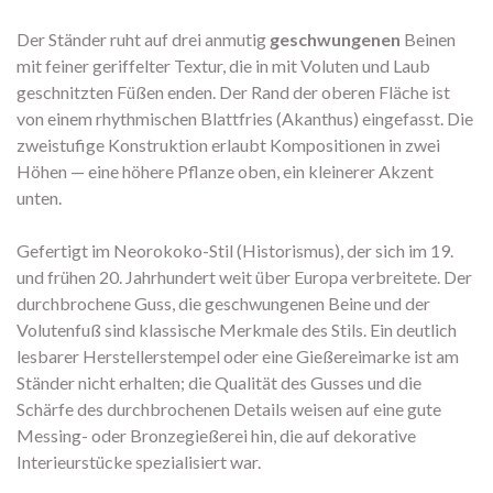
Der Ständer ruht auf drei anmutig
geschwungenen
Beinen
mit feiner geriffelter Textur, die in mit Voluten und Laub
geschnitzten Füßen enden. Der Rand der oberen Fläche ist
von einem rhythmischen Blattfries (Akanthus) eingefasst. Die
zweistufige Konstruktion erlaubt Kompositionen in zwei
Höhen — eine höhere Pflanze oben, ein kleinerer Akzent
unten.
Gefertigt im Neorokoko-Stil (Historismus), der sich im 19.
und frühen 20. Jahrhundert weit über Europa verbreitete. Der
durchbrochene Guss, die geschwungenen Beine und der
Volutenfuß sind klassische Merkmale des Stils. Ein deutlich
lesbarer Herstellerstempel oder eine Gießereimarke ist am
Ständer nicht erhalten; die Qualität des Gusses und die
Schärfe des durchbrochenen Details weisen auf eine gute
Messing- oder Bronzegießerei hin, die auf dekorative
Interieurstücke spezialisiert war.