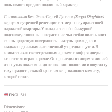
пользования придают подлинный характер.
Снимок эпохи Бель Эпок:
Сергей Дягилев
(Sergei Diaghilev)
вернулся с утренней репетиции и замер в полумраке своей
парижской квартиры. У окна, на золочёной ажурной
подставке, стояло пышное растение, чьи стебли вились вниз
сквозь прорезную поверхность — латунь прохладная и
гладкая под пальцами, лиственный узор едва ощутим. В
комнате пахло свежесрезанными розами и кофе; за дверью
кто-то тихо играл на рояле. Он проследил взглядом за линией
изогнутых ножек вниз до основания с волютами и ощутил ту
тихую радость, с какой красивая вещь оживляет комнату, в
которой стоит.
ENGLISH
Dimensions: