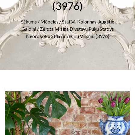
(3976)
Sākums
/
Mēbeles
/
Statīvi, Kolonnas, Augstie
Galdiņi
/ Zeltīta Misiņa Divstāvu Puķu Statīvs
Neorokoko Stilā Ar Ažūru Virsmu (3976)