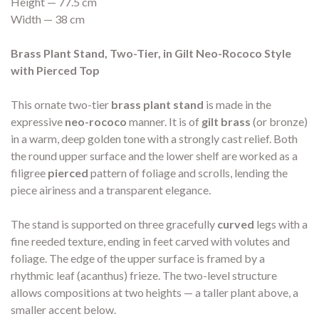
Height — 77.5 cm
Width — 38 cm
Brass Plant Stand, Two-Tier, in Gilt Neo-Rococo Style
with Pierced Top
This ornate two-tier
brass plant stand
is made in the
expressive
neo-rococo
manner. It is of
gilt brass
(or bronze)
in a warm, deep golden tone with a strongly cast relief. Both
the round upper surface and the lower shelf are worked as a
filigree
pierced
pattern of foliage and scrolls, lending the
piece airiness and a transparent elegance.
The stand is supported on three gracefully
curved
legs with a
fine reeded texture, ending in feet carved with volutes and
foliage. The edge of the upper surface is framed by a
rhythmic leaf (acanthus) frieze. The two-level structure
allows compositions at two heights — a taller plant above, a
smaller accent below.