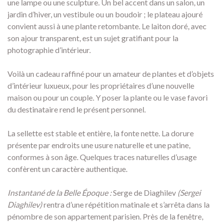
une lampe ou une sculpture. Un bel accent dans un salon, un
jardin d’hiver, un vestibule ou un boudoir ; le plateau ajouré
convient aussi à une plante retombante. Le laiton doré, avec
son ajour transparent, est un sujet gratifiant pour la
photographie d’intérieur.
Voilà un cadeau raffiné pour un amateur de plantes et d’objets
d’intérieur luxueux, pour les propriétaires d’une nouvelle
maison ou pour un couple. Y poser la plante ou le vase favori
du destinataire rend le présent personnel.
La sellette est stable et entière, la fonte nette. La dorure
présente par endroits une usure naturelle et une patine,
conformes à son âge. Quelques traces naturelles d’usage
confèrent un caractère authentique.
Instantané de la Belle Époque :
Serge de Diaghilev
(Sergei
Diaghilev)
rentra d’une répétition matinale et s’arrêta dans la
pénombre de son appartement parisien. Près de la fenêtre,