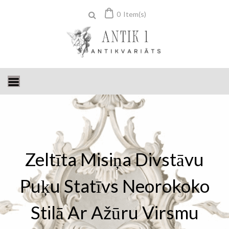
Skip
0
Item(s)
to
content
Zeltīta Misiņa Divstāvu
Puķu Statīvs Neorokoko
Stilā Ar Ažūru Virsmu