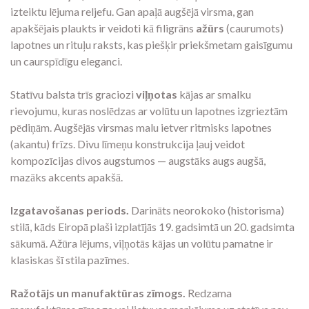
izteiktu lējuma reljefu. Gan apaļā augšējā virsma, gan
apakšējais plaukts ir veidoti kā filigrāns
ažūrs
(caurumots)
lapotnes un rituļu raksts, kas piešķir priekšmetam gaisīgumu
un caurspīdīgu eleganci.
Statīvu balsta trīs graciozi
viļņotas
kājas ar smalku
rievojumu, kuras noslēdzas ar volūtu un lapotnes izgrieztām
pēdiņām. Augšējās virsmas malu ietver ritmisks lapotnes
(akantu) frīzs. Divu līmeņu konstrukcija ļauj veidot
kompozīcijas divos augstumos — augstāks augs augšā,
mazāks akcents apakšā.
Izgatavošanas periods.
Darināts neorokoko (historisma)
stilā, kāds Eiropā plaši izplatījās 19. gadsimtā un 20. gadsimta
sākumā. Ažūra lējums, viļņotās kājas un volūtu pamatne ir
klasiskas šī stila pazīmes.
Ražotājs un manufaktūras zīmogs.
Redzama