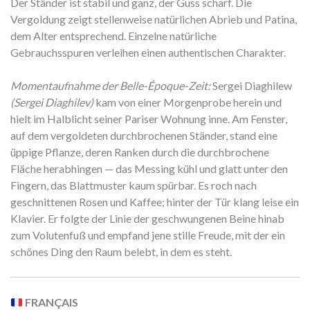
Der Ständer ist stabil und ganz, der Guss scharf. Die
Vergoldung zeigt stellenweise natürlichen Abrieb und Patina,
dem Alter entsprechend. Einzelne natürliche
Gebrauchsspuren verleihen einen authentischen Charakter.
Momentaufnahme der Belle-Époque-Zeit:
Sergei Diaghilew
(Sergei Diaghilev)
kam von einer Morgenprobe herein und
hielt im Halblicht seiner Pariser Wohnung inne. Am Fenster,
auf dem vergoldeten durchbrochenen Ständer, stand eine
üppige Pflanze, deren Ranken durch die durchbrochene
Fläche herabhingen — das Messing kühl und glatt unter den
Fingern, das Blattmuster kaum spürbar. Es roch nach
geschnittenen Rosen und Kaffee; hinter der Tür klang leise ein
Klavier. Er folgte der Linie der geschwungenen Beine hinab
zum Volutenfuß und empfand jene stille Freude, mit der ein
schönes Ding den Raum belebt, in dem es steht.
FRANÇAIS