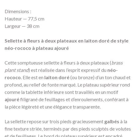
Dimensions :
Hauteur — 77,5 cm
Largeur — 38 cm
Sellette à fleurs à deux plateaux en laiton doré de style
néo-rococo à plateau ajouré
Cette somptueuse sellette à fleurs à deux plateaux (
brass
plant stand
) est réalisée dans l’esprit expressif du
néo-
rococo
. Elle est en
laiton doré
(ou bronze) d’un ton chaud et
profond, au relief de fonte marqué. Le plateau supérieur rond
comme la tablette inférieure sont travaillés en un motif
ajouré
filigrané de feuillages et d’enroulements, conférant à
la pièce légèreté et une élégance transparente.
La sellette repose sur trois pieds gracieusement
galbés
à la
fine texture striée, terminés par des pieds sculptés de volutes
et de feuillages. Le bord du plateau supérieur est encadré