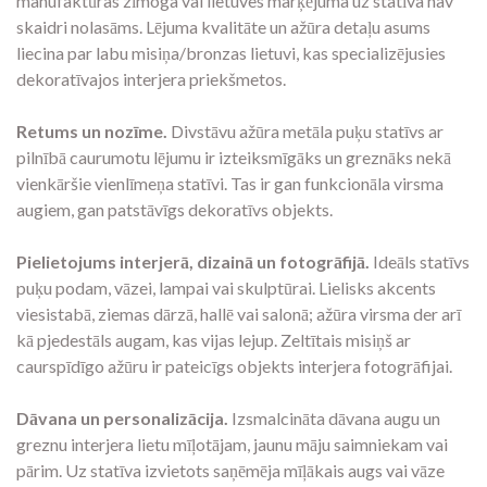
manufaktūras zīmoga vai lietuves marķējuma uz statīva nav
skaidri nolasāms. Lējuma kvalitāte un ažūra detaļu asums
liecina par labu misiņa/bronzas lietuvi, kas specializējusies
dekoratīvajos interjera priekšmetos.
Retums un nozīme.
Divstāvu ažūra metāla puķu statīvs ar
pilnībā caurumotu lējumu ir izteiksmīgāks un greznāks nekā
vienkāršie vienlīmeņa statīvi. Tas ir gan funkcionāla virsma
augiem, gan patstāvīgs dekoratīvs objekts.
Pielietojums interjerā, dizainā un fotogrāfijā.
Ideāls statīvs
puķu podam, vāzei, lampai vai skulptūrai. Lielisks akcents
viesistabā, ziemas dārzā, hallē vai salonā; ažūra virsma der arī
kā pjedestāls augam, kas vijas lejup. Zeltītais misiņš ar
caurspīdīgo ažūru ir pateicīgs objekts interjera fotogrāfijai.
Dāvana un personalizācija.
Izsmalcināta dāvana augu un
greznu interjera lietu mīļotājam, jaunu māju saimniekam vai
pārim. Uz statīva izvietots saņēmēja mīļākais augs vai vāze