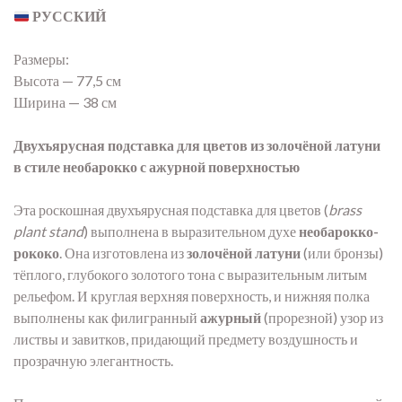
РУССКИЙ
Размеры:
Высота — 77,5 см
Ширина — 38 см
Двухъярусная подставка для цветов из золочёной латуни
в стиле необарокко с ажурной поверхностью
Эта роскошная двухъярусная подставка для цветов (
brass
plant stand
) выполнена в выразительном духе
необарокко-
рококо
. Она изготовлена из
золочёной латуни
(или бронзы)
тёплого, глубокого золотого тона с выразительным литым
рельефом. И круглая верхняя поверхность, и нижняя полка
выполнены как филигранный
ажурный
(прорезной) узор из
листвы и завитков, придающий предмету воздушность и
прозрачную элегантность.