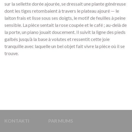
sur la sellette dorée ajourée, se dressait une plante généreuse
dont les tiges retombaient à travers le plateau ajouré — le
laiton frais et lisse sous ses doigts, le motif de feuilles à peine
sensible. La pièce sentait la rose coupée et le café ; au-delà de
la porte, un piano jouait doucement. Il suivit la ligne des pieds
galbés jusqu’à la base à volutes et ressentit cette joie
tranquille avec laquelle un bel objet fait vivre la pièce où il se
trouve.
KONTAKTI
PAR MUMS