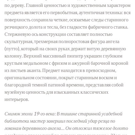
по дереву. Главной ценностью и художественным характером
предмета является его первобытная, аутентичная техника: вся
поверхность сохранила четкие, осязаемые следы старинного
резчицкого долота и тесла, без гладкости фабричного станка.
Стержневую ось конструкции составляет полностью
скульптурная, трехмерная полноростовая фигура ангела
(путто), который на своих руках держит витую деревянную
колонну. Верхний массивный пюпитр украшен глубоким
круглым медальоном с фризом и ажурной барочной короной
из листьев аканта. Предмет находится в превосходном,
оригинальном состоянии, покрыт старинным воском и
благородной темной патиной времени, представляя собой
музейную ценность для изысканных классических
интерьеров.
Снимок эпохи 19-го века: В тишине старинной усадебной
библиотеки мастер завершил последний удар резца по
локонам деревянного ангела… Он отложил тяжелое долото