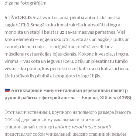
dizaina fotogrāfijām.
STĀVOKLIS
Statīvs ir teicamā, pilnībā autentiskā antīkā
saglabātībā. Smagā koka konstrukcija ir absolūti stingra,
monolīta un stabili balstās uz savas masīvās pamatnes. Visi
koka elementi — eņģeļa skulptūra, vītā ass un augšējā pults ar
caurviju kroņa daļu — ir oriģināli un pilnībā veseli, bez
mūsdienu restaurācijas iejaukšanās. Koksne ir vesela, stingra,
virsma ir vaskota un ieguvusi cēlu, dziļu un piesātinātu tumšo
vēsturisko patīnu, kas perfekti izceļ katru senā kalta cirtienu.
Lietu stāvoklis pilnībā atspoguļots fotogrāfijās.
Антикварный монументальный деревянный пюпитр
ручной работы с фигурой ангела — Европа, XIX век (4398)
Этот величественный, крупного напольного размера (высота
144 см) деревянный музыкальный и книжный
стационарный пюпитр (
antique wood music stand
)
представляет собой уникальный шедевр старинной резьбы