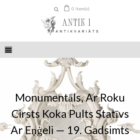
Skip
0
Item(s)
to
content
Monumentāls, Ar Roku
Cirsts Koka Pults Statīvs
Ar Eņģeli — 19. Gadsimts