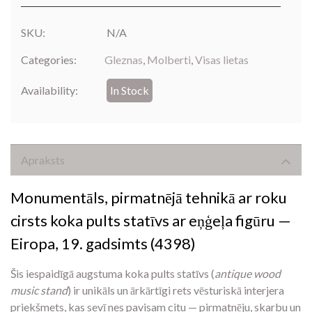
SKU:
N/A
Categories:
Gleznas
,
Molberti
,
Visas lietas
Availability:
In Stock
Apraksts
Monumentāls, pirmatnējā tehnikā ar roku
cirsts koka pults statīvs ar eņģeļa figūru —
Eiropa, 19. gadsimts (4398)
Šis iespaidīgā augstuma koka pults statīvs (
antique wood
music stand
) ir unikāls un ārkārtīgi rets vēsturiskā interjera
priekšmets, kas sevī nes pavisam citu — pirmatnēju, skarbu un