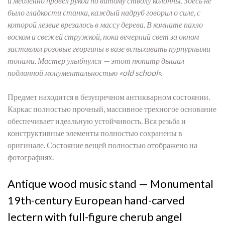
и медленно провел рукой по витому стволу колонны. Здесь не
было гладкости станка, каждый надруб говорил о силе, с
которой лезвие врезалось в массу дерева. В комнате пахло
воском и свежей стружкой, пока вечерний свет за окном
заставлял розовые георгины в вазе вспыхивать пурпурными
тонами. Мастер улыбнулся — этот пюпитр дышал
подлинной монументальностью «old school».
Предмет находится в безупречном антикварном состоянии.
Каркас полностью прочный, массивное трехногое основание
обеспечивает идеальную устойчивость. Вся резьба и
конструктивные элементы полностью сохранены в
оригинале. Состояние вещей полностью отображено на
фотографиях.
Antique wood music stand — Monumental
19th-century European hand-carved
lectern with full-figure cherub angel