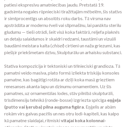
patiesi ekspresīvu amatniecības jaudu. Pretstatā 19.
gadsimta nogales rūpnieciski tiražētajām mēbelēm, šis statīvs
ir simtprocentīgs un absolūts roku darbs. Tā virsma nav
apstrādāta ar modernu ēveli vai slīpmašīnu, lai panāktu sterilu
gludumu — tieši otrādi, šeit visā koka faktūrā, reljefa plaknēs
un detaļu salaidumos ir skaidri redzami, taustāmi un vizuāli
baudāmi meistara kalta (
chisel
) cirtieni un naža griezumi, kas
piešķir priekšmetam dzīvu, Skulpturālu un arhaisku substanci.
Statīva kompozīcija ir tektoniski un tēlnieciski grandioza. Tā
pamatni veido masīva, plato formā izliekta trīskāju konsoles
pamatne, kas bagātīgi rotāta ar dziļi koka masā grieztiem
renesanses akanta lapu un dzinumu ornamentiem. Uz šīs
pamatnes, uz ornamentālas lodes, stāv pilnībā skulpturāli,
trīsdimensiju tehnikā (ronde-bosse) izgriezta spēcīga
eņģeļa
(putto vai ķeruba) pilna auguma figūra
. Eņģelis ar abām
rokām virs galvas pacēlis un nes otru lodi-kapiteli, kas kalpo
kā pamatne slaidajai, ritmiski
vītajai koka kolonnai-