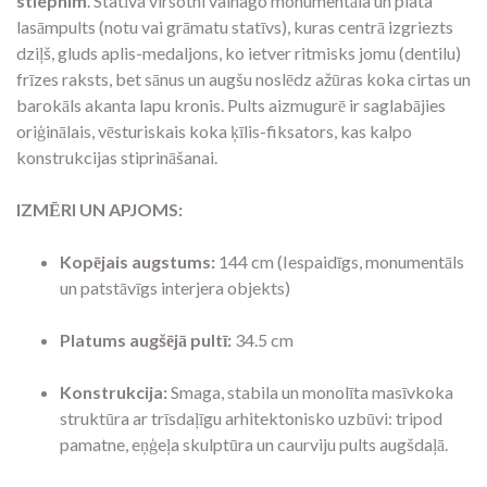
stiepnim
. Statīva virsotni vainago monumentāla un plata
lasāmpults (notu vai grāmatu statīvs), kuras centrā izgriezts
dziļš, gluds aplis-medaljons, ko ietver ritmisks jomu (dentilu)
frīzes raksts, bet sānus un augšu noslēdz ažūras koka cirtas un
barokāls akanta lapu kronis. Pults aizmugurē ir saglabājies
oriģinālais, vēsturiskais koka ķīlis-fiksators, kas kalpo
konstrukcijas stiprināšanai.
IZMĒRI UN APJOMS:
Kopējais augstums:
144 cm (Iespaidīgs, monumentāls
un patstāvīgs interjera objekts)
Platums augšējā pultī:
34.5 cm
Konstrukcija:
Smaga, stabila un monolīta masīvkoka
struktūra ar trīsdaļīgu arhitektonisko uzbūvi: tripod
pamatne, eņģeļa skulptūra un caurviju pults augšdaļā.