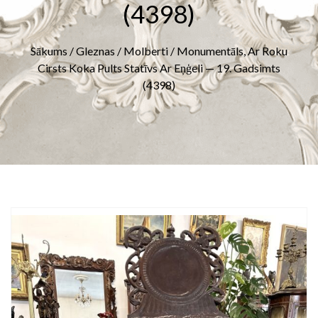
(4398)
Sākums
/
Gleznas
/
Molberti
/ Monumentāls, Ar Roku
Cirsts Koka Pults Statīvs Ar Eņģeli — 19. Gadsimts
(4398)