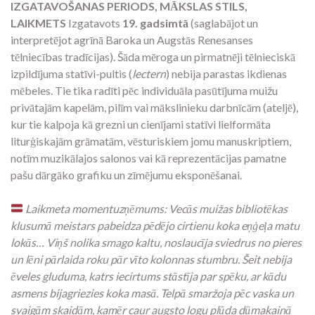
IZGATAVOŠANAS PERIODS, MĀKSLAS STILS,
LAIKMETS
Izgatavots
19. gadsimtā
(saglabājot un
interpretējot agrīnā Baroka un Augstās Renesanses
tēlniecības tradīcijas). Šāda mēroga un pirmatnēji tēlnieciskā
izpildījuma statīvi-pultis (
lectern
) nebija parastas ikdienas
mēbeles. Tie tika radīti pēc individuāla pasūtījuma muižu
privātajām kapelām, pilīm vai mākslinieku darbnīcām (ateljē),
kur tie kalpoja kā grezni un cienījami statīvi lielformāta
liturģiskajām grāmatām, vēsturiskiem jomu manuskriptiem,
notīm muzikālajos salonos vai kā reprezentācijas pamatne
pašu dārgāko grafiku un zīmējumu eksponēšanai.
Laikmeta momentuzņēmums: Vecās muižas bibliotēkas
klusumā meistars pabeidza pēdējo cirtienu koka eņģeļa matu
lokās… Viņš nolika smago kaltu, noslaucīja sviedrus no pieres
un lēni pārlaida roku pār vīto kolonnas stumbru. Šeit nebija
ēveles gluduma, katrs iecirtums stāstīja par spēku, ar kādu
asmens bijagriezies koka masā. Telpā smaržoja pēc vaska un
svaigām skaidām, kamēr caur augsto logu plūda dūmakainā