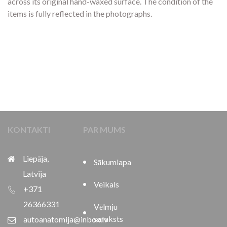
across its original hand-waxed surface. The condition of the
items is fully reflected in the photographs.
KONTAKTI
PAR MUMS
Liepāja,
Sākumlapa
Latvija
Veikals
+371
26366331
Vēlmju
saraksts
autoanatomija@inbox.lv