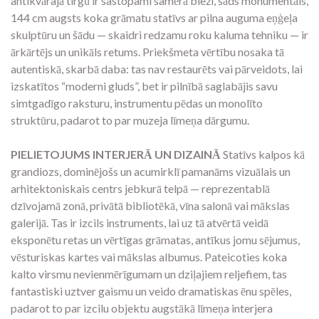
antikvārajā tirgū ir sastopami samērā bieži, šāds monumentāls,
144 cm augsts koka grāmatu statīvs ar pilna auguma eņģeļa
skulptūru un šādu — skaidri redzamu roku kaluma tehniku — ir
ārkārtējs un unikāls retums. Priekšmeta vērtību nosaka tā
autentiskā, skarbā daba: tas nav restaurēts vai pārveidots, lai
izskatītos “moderni gluds”, bet ir pilnībā saglabājis savu
simtgadīgo raksturu, instrumentu pēdas un monolīto
struktūru, padarot to par muzeja līmeņa dārgumu.
PIELIETOJUMS INTERJERĀ UN DIZAINĀ
Statīvs kalpos kā
grandiozs, dominējošs un acumirklī pamanāms vizuālais un
arhitektoniskais centrs jebkurā telpā — reprezentablā
dzīvojamā zonā, privātā bibliotēkā, vīna salonā vai mākslas
galerijā. Tas ir izcils instruments, lai uz tā atvērtā veidā
eksponētu retas un vērtīgas grāmatas, antīkus jomu sējumus,
vēsturiskas kartes vai mākslas albumus. Pateicoties koka
kalto virsmu nevienmērīgumam un dziļajiem reljefiem, tas
fantastiski uztver gaismu un veido dramatiskas ēnu spēles,
padarot to par izcilu objektu augstākā līmeņa interjera