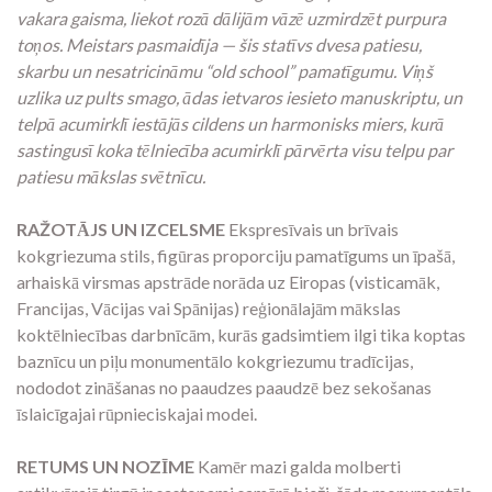
vakara gaisma, liekot rozā dālijām vāzē uzmirdzēt purpura
toņos. Meistars pasmaidīja — šis statīvs dvesa patiesu,
skarbu un nesatricināmu “old school” pamatīgumu. Viņš
uzlika uz pults smago, ādas ietvaros iesieto manuskriptu, un
telpā acumirklī iestājās cildens un harmonisks miers, kurā
sastingusī koka tēlniecība acumirklī pārvērta visu telpu par
patiesu mākslas svētnīcu.
RAŽOTĀJS UN IZCELSME
Ekspresīvais un brīvais
kokgriezuma stils, figūras proporciju pamatīgums un īpašā,
arhaiskā virsmas apstrāde norāda uz Eiropas (visticamāk,
Francijas, Vācijas vai Spānijas) reģionālajām mākslas
koktēlniecības darbnīcām, kurās gadsimtiem ilgi tika koptas
baznīcu un piļu monumentālo kokgriezumu tradīcijas,
nododot zināšanas no paaudzes paaudzē bez sekošanas
īslaicīgajai rūpnieciskajai modei.
RETUMS UN NOZĪME
Kamēr mazi galda molberti