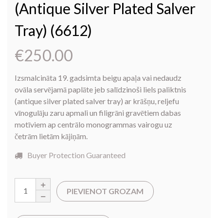
(antique Silver Plated Salver
Tray) (6612)
€
250.00
Izsmalcināta 19. gadsimta beigu apaļa vai nedaudz
ovāla servējamā paplāte jeb salīdzinoši liels paliktnis
(antique silver plated salver tray) ar krāšņu, reljefu
vīnogulāju zaru apmali un filigrāni gravētiem dabas
motīviem ap centrālo monogrammas vairogu uz
četrām lietām kājiņām.
Buyer Protection Guaranteed
PIEVIENOT GROZAM