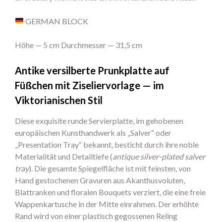
GERMAN BLOCK
Höhe — 5 cm Durchmesser — 31,5 cm
Antike versilberte Prunkplatte auf
Füßchen mit Ziseliervorlage — im
Viktorianischen Stil
Diese exquisite runde Servierplatte, im gehobenen
europäischen Kunsthandwerk als „Salver“ oder
„Presentation Tray“ bekannt, besticht durch ihre noble
Materialität und Detailtiefe (
antique silver-plated salver
tray
). Die gesamte Spiegelfläche ist mit feinsten, von
Hand gestochenen Gravuren aus Akanthusvoluten,
Blattranken und floralen Bouquets verziert, die eine freie
Wappenkartusche in der Mitte einrahmen. Der erhöhte
Rand wird von einer plastisch gegossenen Reling