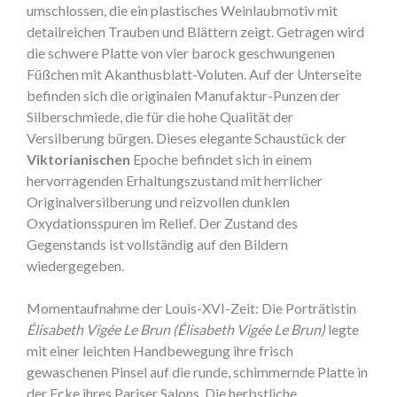
umschlossen, die ein plastisches Weinlaubmotiv mit
detailreichen Trauben und Blättern zeigt. Getragen wird
die schwere Platte von vier barock geschwungenen
Füßchen mit Akanthusblatt-Voluten. Auf der Unterseite
befinden sich die originalen Manufaktur-Punzen der
Silberschmiede, die für die hohe Qualität der
Versilberung bürgen. Dieses elegante Schaustück der
Viktorianischen
Epoche befindet sich in einem
hervorragenden Erhaltungszustand mit herrlicher
Originalversilberung und reizvollen dunklen
Oxydationsspuren im Relief. Der Zustand des
Gegenstands ist vollständig auf den Bildern
wiedergegeben.
Momentaufnahme der Louis-XVI-Zeit: Die Porträtistin
Élisabeth Vigée Le Brun (Élisabeth Vigée Le Brun)
legte
mit einer leichten Handbewegung ihre frisch
gewaschenen Pinsel auf die runde, schimmernde Platte in
der Ecke ihres Pariser Salons. Die herbstliche