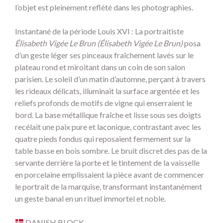
l’objet est pleinement reflété dans les photographies.
Instantané de la période Louis XVI : La portraitiste
Élisabeth Vigée Le Brun (Élisabeth Vigée Le Brun)
posa
d’un geste léger ses pinceaux fraîchement lavés sur le
plateau rond et miroitant dans un coin de son salon
parisien. Le soleil d’un matin d’automne, perçant à travers
les rideaux délicats, illuminait la surface argentée et les
reliefs profonds de motifs de vigne qui enserraient le
bord. La base métallique fraîche et lisse sous ses doigts
recélait une paix pure et laconique, contrastant avec les
quatre pieds fondus qui reposaient fermement sur la
table basse en bois sombre. Le bruit discret des pas de la
servante derrière la porte et le tintement de la vaisselle
en porcelaine emplissaient la pièce avant de commencer
le portrait de la marquise, transformant instantanément
un geste banal en un rituel immortel et noble.
DANISH BLOCK