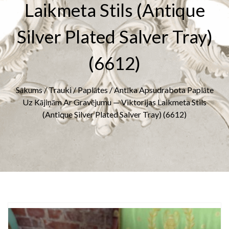
Laikmeta Stils (antique
Silver Plated Salver Tray)
(6612)
Sākums
/
Trauki
/
Paplātes
/ Antīka Apsudrabota Paplāte
Uz Kājiņām Ar Gravējumu — Viktorijas Laikmeta Stils
(antique Silver Plated Salver Tray) (6612)