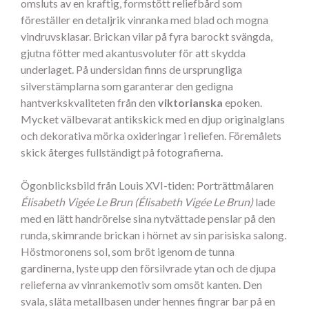
omsluts av en kraftig, formstött reliefbård som
föreställer en detaljrik vinranka med blad och mogna
vindruvsklasar. Brickan vilar på fyra barockt svängda,
gjutna fötter med akantusvoluter för att skydda
underlaget. På undersidan finns de ursprungliga
silverstämplarna som garanterar den gedigna
hantverkskvaliteten från den
viktorianska
epoken.
Mycket välbevarat antikskick med en djup originalglans
och dekorativa mörka oxideringar i reliefen. Föremålets
skick återges fullständigt på fotografierna.
Ögonblicksbild från Louis XVI-tiden: Porträttmålaren
Élisabeth Vigée Le Brun (Élisabeth Vigée Le Brun)
lade
med en lätt handrörelse sina nytvättade penslar på den
runda, skimrande brickan i hörnet av sin parisiska salong.
Höstmoronens sol, som bröt igenom de tunna
gardinerna, lyste upp den försilvrade ytan och de djupa
relieferna av vinrankemotiv som omsöt kanten. Den
svala, släta metallbasen under hennes fingrar bar på en