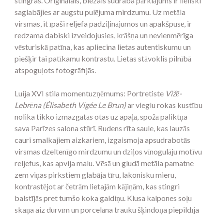
stingras. Oriģinālais, biezais sudraba pārklājums ir lieliski
saglabājies ar augstu pulējuma mirdzumu. Uz metāla
virsmas, it īpaši reljefa padziļinājumos un apakšpusē, ir
redzama dabiski izveidojusies, krāšņa un nevienmērīga
vēsturiskā patīna, kas apliecina lietas autentiskumu un
piešķir tai patīkamu kontrastu. Lietas stāvoklis pilnībā
atspoguļots fotogrāfijās.
Luija XVI stila momentuzņēmums: Portretiste
Vižē-
Lebrēna (Élisabeth Vigée Le Brun)
ar vieglu rokas kustību
nolika tikko izmazgātās otas uz apaļā, spožā paliktņa
sava Parīzes salona stūrī. Rudens rīta saule, kas lauzās
cauri smalkajiem aizkariem, izgaismoja apsudrabotās
virsmas dzeltenīgo mirdzumu un dziļos vīnogulāju motīvu
reljefus, kas apvija malu. Vēsā un gludā metāla pamatne
zem viņas pirkstiem glabāja tīru, lakonisku mieru,
kontrastējot ar četrām lietajām kājiņām, kas stingri
balstījās pret tumšo koka galdiņu. Klusa kalpones soļu
skaņa aiz durvīm un porcelāna trauku šķindoņa piepildīja