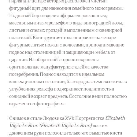
гирлянд, в центре которых расположен чистый
фигурный щит для нанесения семейного монограммы.
Поднятый борт изделия оформлен роскошным,
массивным литым рельефом в виде виноградной лозы,
листьев и спелых гроздей, выполненным с ювелирной
пластикой. Конструкция стола опирается на четыре
фигурные литые ножки с волютами, приподнимающие
поднос над столешницей и защищающие мебель от
царапин. На оборотной стороне сохранены
оригинальные мануфактурные клейма качества
посеребрения. Поднос находится в идеальном
коллекционном состоянии, благородная темная патина в
углублениях рельефа подчеркивает подлинность и
солидный возраст предмета. Состояние вещи полностью
отражено на фотографиях.
Снимок в стиле Людовика XVI: Портретистка
Élisabeth
Vigée Le Brun (Élisabeth Vigée Le Brun)
легким
движением руки положила только что вымытые кисти