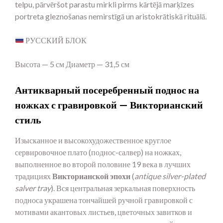
telpu, pārvēršot parastu mirkli pirms kārtējā marķīzes
portreta gleznošanas nemirstīgā un aristokrātiskā rituālā.
РУССКИЙ БЛОК
Высота — 5 см Диаметр — 31,5 см
Антикварный посеребренный поднос на
ножках с гравировкой — Викторианский
стиль
Изысканное и высокохудожественное круглое
сервировочное плато (поднос-салвер) на ножках,
выполненное во второй половине 19 века в лучших
традициях
Викторианской эпохи
(
antique silver-plated
salver tray
). Вся центральная зеркальная поверхность
подноса украшена тончайшей ручной гравировкой с
мотивами акантовых листьев, цветочных завитков и