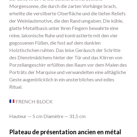
Morgensonne, die durch die zarten Vorhänge brach,
erhellte die versilberte Oberfläche und die tiefen Reliefs
der Weinlaubmotive, die den Rand umgaben. Die kühle,
glatte Metallbasis unter ihren Fingern bewahrte eine
reine, lakonische Ruhe und kontrastierte mit den vier
gegossenen Füßen, die fest auf dem dunklen
Holztischchen ruhten. Das leise Geräusch der Schritte
des Dienstmädchens hinter der Tür und das Klirren von
Porzellangeschirr erfüllten den Raum vor dem Malen des
Porträts der Marquise und verwandelten eine alltägliche
Geste augenblicklich in ein unsterbliches und edles
Ritual.
FRENCH BLOCK
Hauteur — 5 cm Diamètre — 31,5 cm
Plateau de présentation ancien en métal