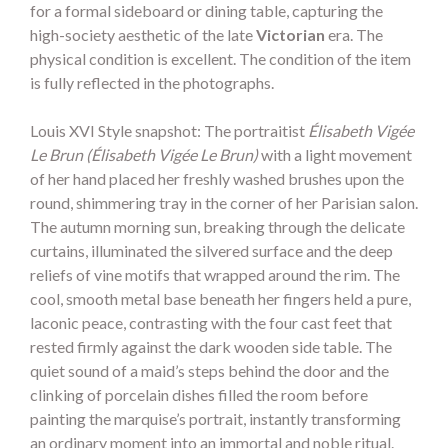
for a formal sideboard or dining table, capturing the
high-society aesthetic of the late
Victorian
era. The
physical condition is excellent. The condition of the item
is fully reflected in the photographs.
Louis XVI Style snapshot: The portraitist
Élisabeth Vigée
Le Brun (Élisabeth Vigée Le Brun)
with a light movement
of her hand placed her freshly washed brushes upon the
round, shimmering tray in the corner of her Parisian salon.
The autumn morning sun, breaking through the delicate
curtains, illuminated the silvered surface and the deep
reliefs of vine motifs that wrapped around the rim. The
cool, smooth metal base beneath her fingers held a pure,
laconic peace, contrasting with the four cast feet that
rested firmly against the dark wooden side table. The
quiet sound of a maid’s steps behind the door and the
clinking of porcelain dishes filled the room before
painting the marquise’s portrait, instantly transforming
an ordinary moment into an immortal and noble ritual.