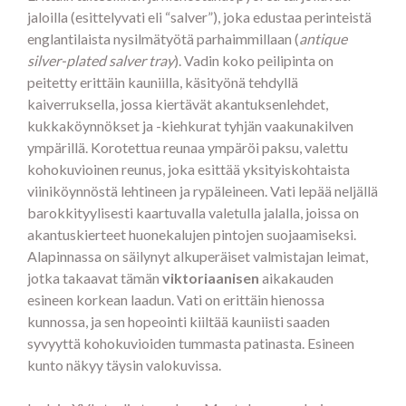
jaloilla (esittelyvati eli “salver”), joka edustaa perinteistä
englantilaista nysilmätyötä parhaimmillaan (
antique
silver-plated salver tray
). Vadin koko peilipinta on
peitetty erittäin kauniilla, käsityönä tehdyllä
kaiverruksella, jossa kiertävät akantuksenlehdet,
kukkaköynnökset ja -kiehkurat tyhjän vaakunakilven
ympärillä. Korotettua reunaa ympäröi paksu, valettu
kohokuvioinen reunus, joka esittää yksityiskohtaista
viiniköynnöstä lehtineen ja rypäleineen. Vati lepää neljällä
barokkityylisesti kaartuvalla valetulla jalalla, joissa on
akantuskierteet huonekalujen pintojen suojaamiseksi.
Alapinnassa on säilynyt alkuperäiset valmistajan leimat,
jotka takaavat tämän
viktoriaanisen
aikakauden
esineen korkean laadun. Vati on erittäin hienossa
kunnossa, ja sen hopeointi kiiltää kauniisti saaden
syvyyttä kohokuvioiden tummasta patinasta. Esineen
kunto näkyy täysin valokuvissa.