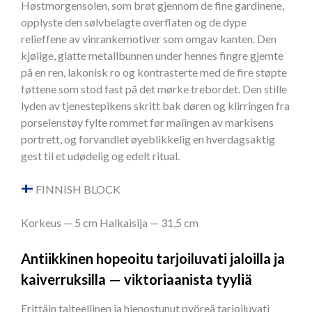
Høstmorgensolen, som brøt gjennom de fine gardinene,
opplyste den sølvbelagte overflaten og de dype
relieffene av vinrankemotiver som omgav kanten. Den
kjølige, glatte metallbunnen under hennes fingre gjemte
på en ren, lakonisk ro og kontrasterte med de fire støpte
føttene som stod fast på det mørke trebordet. Den stille
lyden av tjenestepikens skritt bak døren og klirringen fra
porselenstøy fylte rommet før malingen av markisens
portrett, og forvandlet øyeblikkelig en hverdagsaktig
gest til et udødelig og edelt ritual.
FINNISH BLOCK
Korkeus — 5 cm Halkaisija — 31,5 cm
Antiikkinen hopeoitu tarjoiluvati jaloilla ja
kaiverruksilla — viktoriaanista tyyliä
Erittäin taiteellinen ja hienostunut pyöreä tarjoiluvati