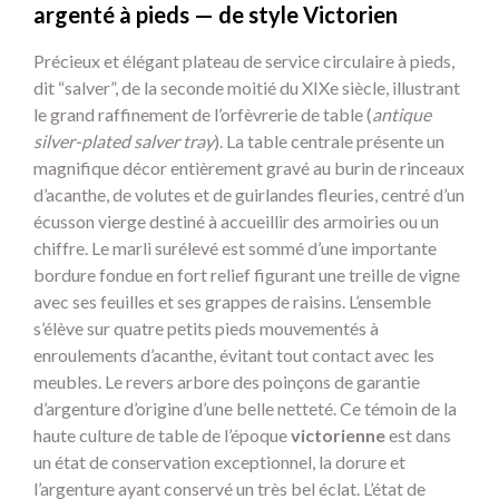
argenté à pieds — de style Victorien
Précieux et élégant plateau de service circulaire à pieds,
dit “salver”, de la seconde moitié du XIXe siècle, illustrant
le grand raffinement de l’orfèvrerie de table (
antique
silver-plated salver tray
). La table centrale présente un
magnifique décor entièrement gravé au burin de rinceaux
d’acanthe, de volutes et de guirlandes fleuries, centré d’un
écusson vierge destiné à accueillir des armoiries ou un
chiffre. Le marli surélevé est sommé d’une importante
bordure fondue en fort relief figurant une treille de vigne
avec ses feuilles et ses grappes de raisins. L’ensemble
s’élève sur quatre petits pieds mouvementés à
enroulements d’acanthe, évitant tout contact avec les
meubles. Le revers arbore des poinçons de garantie
d’argenture d’origine d’une belle netteté. Ce témoin de la
haute culture de table de l’époque
victorienne
est dans
un état de conservation exceptionnel, la dorure et
l’argenture ayant conservé un très bel éclat. L’état de