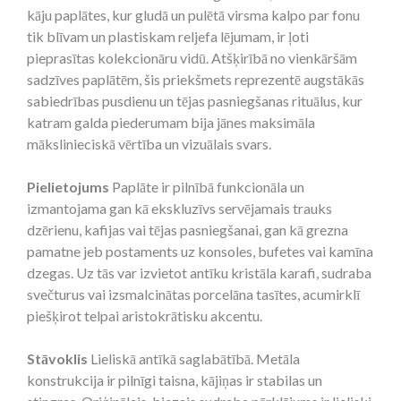
kāju paplātes, kur gludā un pulētā virsma kalpo par fonu
tik blīvam un plastiskam reljefa lējumam, ir ļoti
pieprasītas kolekcionāru vidū. Atšķirībā no vienkāršām
sadzīves paplātēm, šis priekšmets reprezentē augstākās
sabiedrības pusdienu un tējas pasniegšanas rituālus, kur
katram galda piederumam bija jānes maksimāla
mākslinieciskā vērtība un vizuālais svars.
Pielietojums
Paplāte ir pilnībā funkcionāla un
izmantojama gan kā ekskluzīvs servējamais trauks
dzērienu, kafijas vai tējas pasniegšanai, gan kā grezna
pamatne jeb postaments uz konsoles, bufetes vai kamīna
dzegas. Uz tās var izvietot antīku kristāla karafi, sudraba
svečturus vai izsmalcinātas porcelāna tasītes, acumirklī
piešķirot telpai aristokrātisku akcentu.
Stāvoklis
Lieliskā antīkā saglabātībā. Metāla
konstrukcija ir pilnīgi taisna, kājiņas ir stabilas un