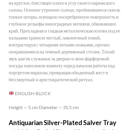
на круглое, блестящее плато в углу своего парижского
салона. Осеннее утреннее солнце, пробивавшееся сквозь
тонкие шторы, освещало посеребренную поверхность и
глубокие рельефы виноградных мотивов, обвивавших
край. Прохладная и гладкая металлическая основа под ее
пальцами хранила чистый, лаконичный покой,
контрастируя с четырьмя литыми ножками, прочно
опиравшимися на темный деревянный столик. Тихий
звук шагов служанки за дверью и звон фарфоровой
посуды наполняли комнату перед началом работы над
портретом маркизы, превращая обыденный жест в
бессмертный и аристократический ритуал.
ENGLISH BLOCK
Height — 5 cm Diameter — 31.5 cm
Antiquarian Silver-Plated Salver Tray