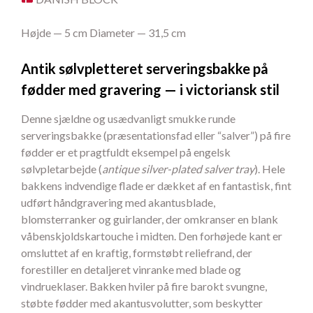
Højde — 5 cm Diameter — 31,5 cm
Antik sølvpletteret serveringsbakke på
fødder med gravering — i victoriansk stil
Denne sjældne og usædvanligt smukke runde
serveringsbakke (præsentationsfad eller “salver”) på fire
fødder er et pragtfuldt eksempel på engelsk
sølvpletarbejde (
antique silver-plated salver tray
). Hele
bakkens indvendige flade er dækket af en fantastisk, fint
udført håndgravering med akantusblade,
blomsterranker og guirlander, der omkranser en blank
våbenskjoldskartouche i midten. Den forhøjede kant er
omsluttet af en kraftig, formstøbt reliefrand, der
forestiller en detaljeret vinranke med blade og
vindrueklaser. Bakken hviler på fire barokt svungne,
støbte fødder med akantusvolutter, som beskytter