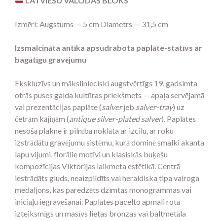
LATVIEŠU VALODAS BLOKS
Izmēri: Augstums — 5 cm Diametrs — 31,5 cm
Izsmalcināta antīka apsudrabota paplāte-statīvs ar
bagātīgu gravējumu
Ekskluzīvs un mākslinieciski augstvērtīgs 19. gadsimta
otrās puses galda kultūras priekšmets — apaļa servējamā
vai prezentācijas paplāte (
salver
jeb
salver-tray
) uz
četrām kājiņām (
antique silver-plated salver
). Paplātes
nesošā plakne ir pilnībā noklāta ar izcilu, ar roku
izstrādātu gravējumu sistēmu, kurā dominē smalki akanta
lapu vijumi, florālie motīvi un klasiskās buķešu
kompozīcijas Viktorijas laikmeta estētikā. Centrā
iestrādāts gluds, neaizpildīts vai heraldiska tipa vairoga
medaljons, kas paredzēts dzimtas monogrammas vai
iniciāļu iegravēšanai. Paplātes pacelto apmali rotā
izteiksmīgs un masīvs lietas bronzas vai baltmetāla