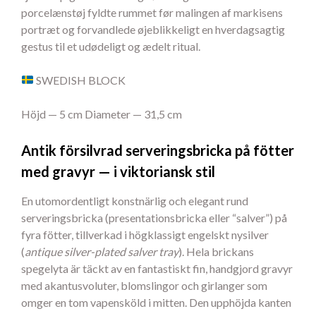
porcelænstøj fyldte rummet før malingen af markisens
portræt og forvandlede øjeblikkeligt en hverdagsagtig
gestus til et udødeligt og ædelt ritual.
SWEDISH BLOCK
Höjd — 5 cm Diameter — 31,5 cm
Antik försilvrad serveringsbricka på fötter
med gravyr — i viktoriansk stil
En utomordentligt konstnärlig och elegant rund
serveringsbricka (presentationsbricka eller “salver”) på
fyra fötter, tillverkad i högklassigt engelskt nysilver
(
antique silver-plated salver tray
). Hela brickans
spegelyta är täckt av en fantastiskt fin, handgjord gravyr
med akantusvoluter, blomslingor och girlanger som
omger en tom vapensköld i mitten. Den upphöjda kanten