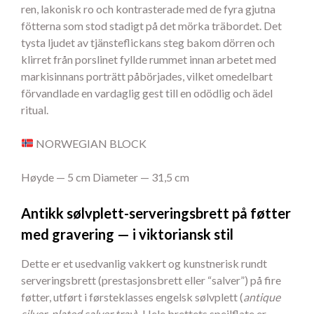
ren, lakonisk ro och kontrasterade med de fyra gjutna
fötterna som stod stadigt på det mörka träbordet. Det
tysta ljudet av tjänsteflickans steg bakom dörren och
klirret från porslinet fyllde rummet innan arbetet med
markisinnans porträtt påbörjades, vilket omedelbart
förvandlade en vardaglig gest till en odödlig och ädel
ritual.
NORWEGIAN BLOCK
Høyde — 5 cm Diameter — 31,5 cm
Antikk sølvplett-serveringsbrett på føtter
med gravering — i viktoriansk stil
Dette er et usedvanlig vakkert og kunstnerisk rundt
serveringsbrett (prestasjonsbrett eller “salver”) på fire
føtter, utført i førsteklasses engelsk sølvplett (
antique
silver-plated salver tray
). Hele brettets speilflate er