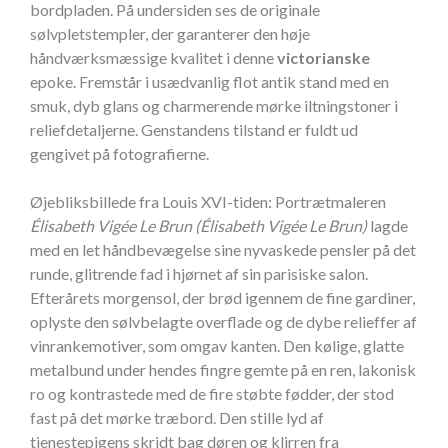
bordpladen. På undersiden ses de originale
sølvpletstempler, der garanterer den høje
håndværksmæssige kvalitet i denne
victorianske
epoke. Fremstår i usædvanlig flot antik stand med en
smuk, dyb glans og charmerende mørke iltningstoner i
reliefdetaljerne. Genstandens tilstand er fuldt ud
gengivet på fotografierne.
Øjebliksbillede fra Louis XVI-tiden: Portrætmaleren
Élisabeth Vigée Le Brun (Élisabeth Vigée Le Brun)
lagde
med en let håndbevægelse sine nyvaskede pensler på det
runde, glitrende fad i hjørnet af sin parisiske salon.
Efterårets morgensol, der brød igennem de fine gardiner,
oplyste den sølvbelagte overflade og de dybe relieffer af
vinrankemotiver, som omgav kanten. Den kølige, glatte
metalbund under hendes fingre gemte på en ren, lakonisk
ro og kontrastede med de fire støbte fødder, der stod
fast på det mørke træbord. Den stille lyd af
tjenestepigens skridt bag døren og klirren fra