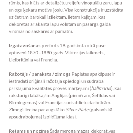
rāmis, kas klāts ar detalizētu, reljefu vīnogulāju zaru, lapu
un ogu ķekaru motīvu joslu. Visa konstrukcija ir uzstādīta
uz četrām barokāli izliektām, lietām kājiņām, kas
dekorētas ar akanta lapu volūtām un pasargā galda
virsmas no saskares ar pamatni.
Izgatavošanas periods
19. gadsimta otrā puse,
aptuveni 1870.–1890. gads. Viktorijas laikmets,
Lielbritānija vai Francija.
Ražotājs / paraksts / zīmogs
Paplātes apakšpusē ir
iestrādāti oriģināli ražotāja spiedogi un sudraba
pārklājuma kvalitātes proves marķējumi (
hallmarks
), kas
raksturīgi labākajām Anglijas (piemēram, Šefīldas vai
Birmingemas) vai Francijas sudrablietu darbnīcām.
Zīmogi liecina par augstāko
Silver Plate
(galvaniskā
apsudrabojuma) izpildījuma klasi.
Retums un nozīme
Šāda mēroga mazās, dekoratīvās