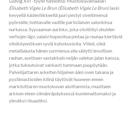
Ludvig XVI -tyylin tunnelma: Muotokuvamaalari
Élisabeth Vigée Le Brun (Élisabeth Vigée Le Brun)
laski
kevyellä kädenliikkeellä juuri pestyt siveltimensä
pyöreälle, hohtavalle vadille pariisilaisen salonkinsa
nurkassa. Syysaamun aurinko, joka siivilöityi ohuiden
verhojen läpi, valaisi hopeoitua pintaa ja reunaa kiertäviä
viiniköynnöksen syviä kohokuvioita. Viileä, sileä
metallialusta hänen sormiensa alla säilytti levollisen
rauhan, asettuen vastakkain neljän valetun jalan kanssa,
jotka tukeutuivat vankasti tummaan puupöytään.
Palvelijattaren askelten hiljainen ääni oven takana ja
posliiniastioiden kilinä täyttivät huoneen ennen
markiisittaren muotokuvan aloittamista, muuttaen
arkisen eleen silmänräpäyksessä kuolemattomaksi ja
yleväksi rituaaliksi.