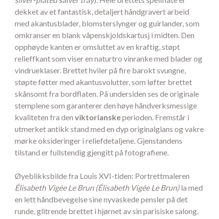
dekket av et fantastisk, detaljert håndgravert arbeid
med akantusblader, blomsterslynger og guirlander, som
omkranser en blank våpenskjoldskartusj i midten. Den
opphøyde kanten er omsluttet av en kraftig, støpt
relieffkant som viser en naturtro vinranke med blader og
vindrueklaser. Brettet hviler på fire barokt svungne,
støpte føtter med akantusvolutter, som løfter brettet
skånsomt fra bordflaten. På undersiden ses de originale
stemplene som garanterer den høye håndverksmessige
kvaliteten fra den
viktorianske
perioden. Fremstår i
utmerket antikk stand med en dyp originalglans og vakre
mørke oksideringer i reliefdetaljene. Gjenstandens
tilstand er fullstendig gjengitt på fotografiene.
Øyeblikksbilde fra Louis XVI-tiden: Portrettmaleren
Élisabeth Vigée Le Brun (Élisabeth Vigée Le Brun)
la med
en lett håndbevegelse sine nyvaskede pensler på det
runde, glitrende brettet i hjørnet av sin parisiske salong.