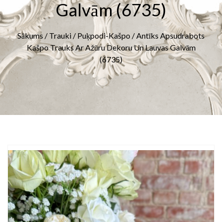
Galvām (6735)
Sākums
/
Trauki
/
Puķpodi-Kašpo
/ Antīks Apsudrabots
Kašpo Trauks Ar Ažūru Dekoru Un Lauvas Galvām
(6735)