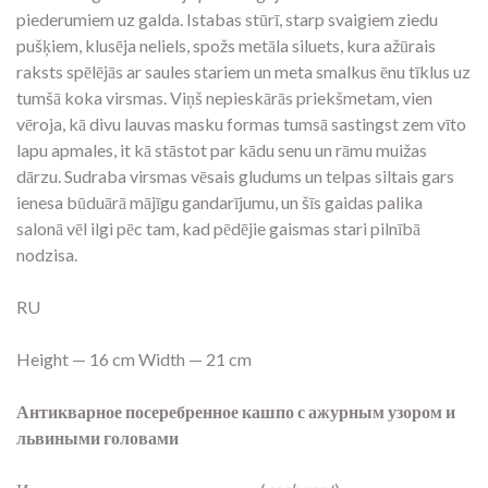
piederumiem uz galda. Istabas stūrī, starp svaigiem ziedu
pušķiem, klusēja neliels, spožs metāla siluets, kura ažūrais
raksts spēlējās ar saules stariem un meta smalkus ēnu tīklus uz
tumšā koka virsmas. Viņš nepieskārās priekšmetam, vien
vēroja, kā divu lauvas masku formas tumsā sastingst zem vīto
lapu apmales, it kā stāstot par kādu senu un rāmu muižas
dārzu. Sudraba virsmas vēsais gludums un telpas siltais gars
ienesa būduārā mājīgu gandarījumu, un šīs gaidas palika
salonā vēl ilgi pēc tam, kad pēdējie gaismas stari pilnībā
nodzisa.
RU
Height — 16 cm Width — 21 cm
Антикварное посеребренное кашпо с ажурным узором и
львиными головами