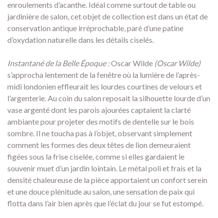
enroulements d’acanthe. Idéal comme surtout de table ou
jardinière de salon, cet objet de collection est dans un état de
conservation antique irréprochable, paré d’une patine
d’oxydation naturelle dans les détails ciselés.
Instantané de la Belle Époque :
Oscar Wilde
(Oscar Wilde)
s’approcha lentement de la fenêtre où la lumière de l’après-
midi londonien effleurait les lourdes courtines de velours et
l’argenterie. Au coin du salon reposait la silhouette lourde d’un
vase argenté dont les parois ajourées captaient la clarté
ambiante pour projeter des motifs de dentelle sur le bois
sombre. Il ne toucha pas à l’objet, observant simplement
comment les formes des deux têtes de lion demeuraient
figées sous la frise ciselée, comme si elles gardaient le
souvenir muet d’un jardin lointain. Le métal poli et frais et la
densité chaleureuse de la pièce apportaient un confort serein
et une douce plénitude au salon, une sensation de paix qui
flotta dans l’air bien après que l’éclat du jour se fut estompé.