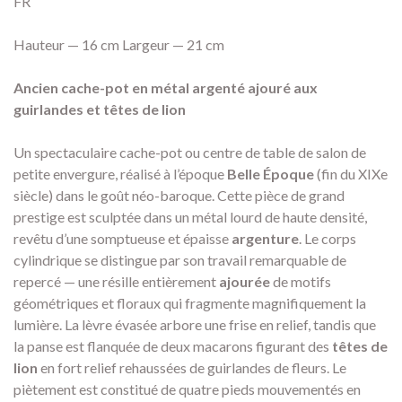
FR
Hauteur — 16 cm Largeur — 21 cm
Ancien cache-pot en métal argenté ajouré aux
guirlandes et têtes de lion
Un spectaculaire cache-pot ou centre de table de salon de
petite envergure, réalisé à l’époque
Belle Époque
(fin du XIXe
siècle) dans le goût néo-baroque. Cette pièce de grand
prestige est sculptée dans un métal lourd de haute densité,
revêtu d’une somptueuse et épaisse
argenture
. Le corps
cylindrique se distingue par son travail remarquable de
repercé — une résille entièrement
ajourée
de motifs
géométriques et floraux qui fragmente magnifiquement la
lumière. La lèvre évasée arbore une frise en relief, tandis que
la panse est flanquée de deux macarons figurant des
têtes de
lion
en fort relief rehaussées de guirlandes de fleurs. Le
piètement est constitué de quatre pieds mouvementés en