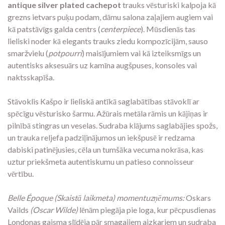
antique silver plated cachepot
trauks vēsturiski kalpoja kā
grezns ietvars puķu podam, dāmu salona zaļajiem augiem vai
kā patstāvīgs galda centrs (
centerpiece
). Mūsdienās tas
lieliski noder kā elegants trauks ziedu kompozīcijām, sauso
smaržvielu (
potpourri
) maisījumiem vai kā izteiksmīgs un
autentisks aksesuārs uz kamīna augšpuses, konsoles vai
naktsskapīša.
Stāvoklis Kašpo ir lieliskā antīkā saglabātības stāvoklī ar
spēcīgu vēsturisko šarmu. Ažūrais metāla rāmis un kājiņas ir
pilnībā stingras un veselas. Sudraba klājums saglabājies spožs,
un trauka reljefa padziļinājumos un iekšpusē ir redzama
dabiski patinējusies, cēla un tumšāka vecuma nokrāsa, kas
uztur priekšmeta autentiskumu un patieso connoisseur
vērtību.
Belle Époque (Skaistā laikmeta) momentuzņēmums:
Oskars
Vailds
(Oscar Wilde)
lēnām piegāja pie loga, kur pēcpusdienas
Londonas gaisma slīdēja pār smagajiem aizkariem un sudraba