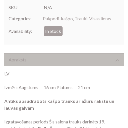
SKU:
N/A
Categories:
Puķpodi-kašpo
,
Trauki
,
Visas lietas
Availability:
In Stock
Apraksts
LV
Izmēri: Augstums — 16 cm Platums — 21 cm
Antīks apsudrabots kašpo trauks ar ažūru rakstu un
lauvas galvām
Izgatavošanas periods Šis salona trauks darināts 19.