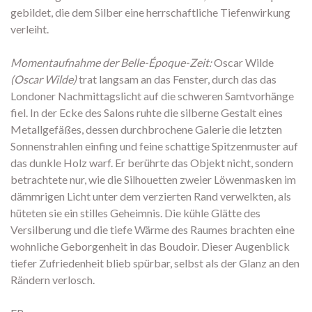
gebildet, die dem Silber eine herrschaftliche Tiefenwirkung
verleiht.
Momentaufnahme der Belle-Époque-Zeit:
Oscar Wilde
(Oscar Wilde)
trat langsam an das Fenster, durch das das
Londoner Nachmittagslicht auf die schweren Samtvorhänge
fiel. In der Ecke des Salons ruhte die silberne Gestalt eines
Metallgefäßes, dessen durchbrochene Galerie die letzten
Sonnenstrahlen einfing und feine schattige Spitzenmuster auf
das dunkle Holz warf. Er berührte das Objekt nicht, sondern
betrachtete nur, wie die Silhouetten zweier Löwenmasken im
dämmrigen Licht unter dem verzierten Rand verwelkten, als
hüteten sie ein stilles Geheimnis. Die kühle Glätte des
Versilberung und die tiefe Wärme des Raumes brachten eine
wohnliche Geborgenheit in das Boudoir. Dieser Augenblick
tiefer Zufriedenheit blieb spürbar, selbst als der Glanz an den
Rändern verlosch.