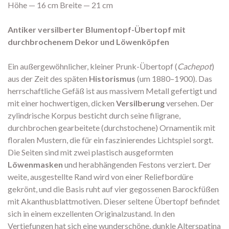
Höhe — 16 cm Breite — 21 cm
Antiker versilberter Blumentopf-Übertopf mit
durchbrochenem Dekor und Löwenköpfen
Ein außergewöhnlicher, kleiner Prunk-Übertopf (
Cachepot
)
aus der Zeit des späten
Historismus
(um 1880–1900). Das
herrschaftliche Gefäß ist aus massivem Metall gefertigt und
mit einer hochwertigen, dicken
Versilberung
versehen. Der
zylindrische Korpus besticht durch seine filigrane,
durchbrochen gearbeitete (durchstochene) Ornamentik mit
floralen Mustern, die für ein faszinierendes Lichtspiel sorgt.
Die Seiten sind mit zwei plastisch ausgeformten
Löwenmasken
und herabhängenden Festons verziert. Der
weite, ausgestellte Rand wird von einer Reliefbordüre
gekrönt, und die Basis ruht auf vier gegossenen Barockfüßen
mit Akanthusblattmotiven. Dieser seltene Übertopf befindet
sich in einem exzellenten Originalzustand. In den
Vertiefungen hat sich eine wunderschöne, dunkle Alterspatina