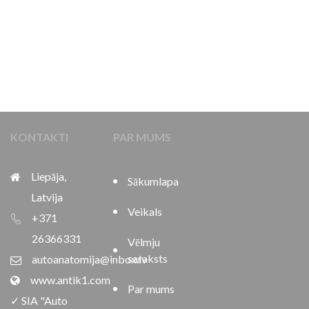
KONTAKTI
PAR MUMS
Liepāja,
Sākumlapa
Latvija
Veikals
+371
26366331
Vēlmju
saraksts
autoanatomija@inbox.lv
www.antik1.com
Par mums
✓ SIA "Auto