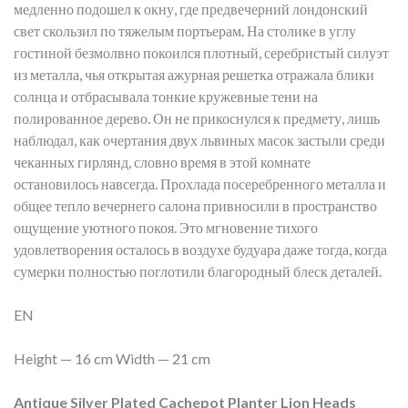
медленно подошел к окну, где предвечерний лондонский
свет скользил по тяжелым портьерам. На столике в углу
гостиной безмолвно покоился плотный, серебристый силуэт
из металла, чья открытая ажурная решетка отражала блики
солнца и отбрасывала тонкие кружевные тени на
полированное дерево. Он не прикоснулся к предмету, лишь
наблюдал, как очертания двух львиных масок застыли среди
чеканных гирлянд, словно время в этой комнате
остановилось навсегда. Прохлада посеребренного металла и
общее тепло вечернего салона привносили в пространство
ощущение уютного покоя. Это мгновение тихого
удовлетворения осталось в воздухе будуара даже тогда, когда
сумерки полностью поглотили благородный блеск деталей.
EN
Height — 16 cm Width — 21 cm
Antique Silver Plated Cachepot Planter Lion Heads