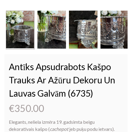
Antīks Apsudrabots Kašpo
Trauks Ar Ažūru Dekoru Un
Lauvas Galvām (6735)
€
350.00
Elegants, neliela izmēra 19. gadsimta beigu
dekoratīvais kašpo (
cachepot
jeb puķu podu ietvars).