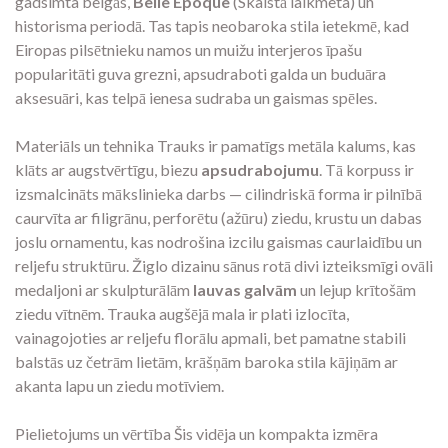
gadsimta beigās,
Belle Époque
(Skaistā laikmeta) un
historisma periodā. Tas tapis neobaroka stila ietekmē, kad
Eiropas pilsētnieku namos un muižu interjeros īpašu
popularitāti guva grezni, apsudraboti galda un buduāra
aksesuāri, kas telpā ienesa sudraba un gaismas spēles.
Materiāls un tehnika Trauks ir pamatīgs metāla kalums, kas
klāts ar augstvērtīgu, biezu
apsudrabojumu
. Tā korpuss ir
izsmalcināts mākslinieka darbs — cilindriskā forma ir pilnībā
caurvīta ar filigrānu, perforētu (ažūru) ziedu, krustu un dabas
joslu ornamentu, kas nodrošina izcilu gaismas caurlaidību un
reljefu struktūru. Žiglo dizainu sānus rotā divi izteiksmīgi ovāli
medaljoni ar skulpturālām
lauvas galvām
un lejup krītošām
ziedu vītnēm. Trauka augšējā mala ir plati izlocīta,
vainagojoties ar reljefu florālu apmali, bet pamatne stabili
balstās uz četrām lietām, krāšņām baroka stila kājiņām ar
akanta lapu un ziedu motīviem.
Pielietojums un vērtība Šis vidēja un kompakta izmēra