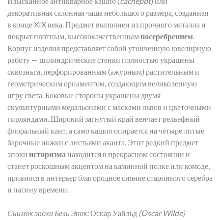
Изысканное антикварное кашпо (
cachepot
) или
декоративная салонная чаша небольшого размера, созданная
в конце XIX века. Предмет выполнен из прочного металла и
покрыт плотным, высококачественным
посеребрением
.
Корпус изделия представляет собой утонченную ювелирную
работу — цилиндрические стенки полностью украшены
сквозным, перфорированным (ажурным) растительным и
геометрическим орнаментом, создающим великолепную
игру света. Боковые стороны украшены двумя
скульптурными медальонами с масками львов и цветочными
гирляндами. Широкий загнутый край венчает рельефный
флоральный кант, а само кашпо опирается на четыре литые
барочные ножки с листьями аканта. Этот редкий предмет
эпохи
историзма
находится в прекрасном состоянии и
станет роскошным акцентом на каминной полке или комоде,
привнося в интерьер благородное сияние старинного серебра
и патину времени.
Снимок эпохи Бель Эпок:
Оскар Уайльд
(Oscar Wilde)