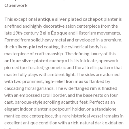
Openwork
This exceptional
antique silver plated cachepot
planter is
a refined and highly decorative salon centerpiece from the
late 19th-century
Belle Époque
and Historism movements.
Formed from solid, heavy metal and enveloped in a premium,
thick
silver-plated
coating, the cylindrical body is a
masterpiece of craftsmanship. The defining luxury of this
antique silver plated cachepot
is its intricate, openwork
pierced (perforated) geometric and floral trellis pattern that
masterfully plays with ambient light. The sides are adorned
with two prominent, high-relief
lion masks
flanked by
cascading floral garlands. The wide flanged rim is finished
with an embossed scroll border, and the base rests on four
cast, baroque-style scrolling acanthus feet. Perfect as an
elegant indoor planter, a potpourri holder, or a standalone
mantlepiece centerpiece, this rare historical vessel remains in
excellent antique condition with a rich, natural dark oxidation