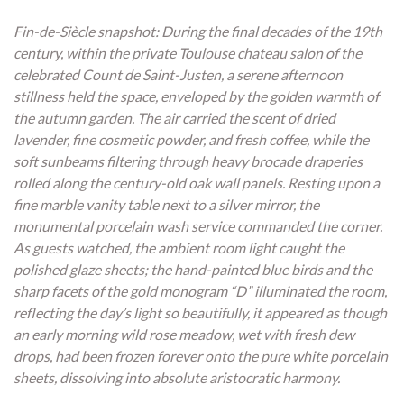
Fin-de-Siècle snapshot: During the final decades of the 19th
century, within the private Toulouse chateau salon of the
celebrated Count de Saint-Justen, a serene afternoon
stillness held the space, enveloped by the golden warmth of
the autumn garden. The air carried the scent of dried
lavender, fine cosmetic powder, and fresh coffee, while the
soft sunbeams filtering through heavy brocade draperies
rolled along the century-old oak wall panels. Resting upon a
fine marble vanity table next to a silver mirror, the
monumental porcelain wash service commanded the corner.
As guests watched, the ambient room light caught the
polished glaze sheets; the hand-painted blue birds and the
sharp facets of the gold monogram “D” illuminated the room,
reflecting the day’s light so beautifully, it appeared as though
an early morning wild rose meadow, wet with fresh dew
drops, had been frozen forever onto the pure white porcelain
sheets, dissolving into absolute aristocratic harmony.