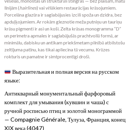
veselas,
monolītas un strukturāli stingras — bez plaisām,
matu
līnijām (
hairlines
) vai vēlākiem restaurācijas krāsojumiem.
Porcelāna glazūra ir saglabājusies izcili spoža un dzidra,
bez
apduļķojumiem.
Ar rokām gleznotie meža putniņu un tauriņu
krāsu pigmenti ir asi un koši.
Zelta krāsas monogramma “D”
un perimetra apmales ir saglabājušās prachtvollā formā,
ar
minimālu,
dabisku un antīkam priekšmetam pilnībā atbilstošu
zeltījuma patīnu,
kas tikai apliecina tā vecumu.
Krūzes
rokturis un pamatne ir simtprocentīgi droši.
Выразительная и полная версия на русском
языке:
Антикварный монументальный фарфоровый
комплект для умывания (кувшин и чаша) с
ручной росписью птиц и золотой монограммой
— Compagnie Générale, Тулуза, Франция, конец
XIX века (4047)