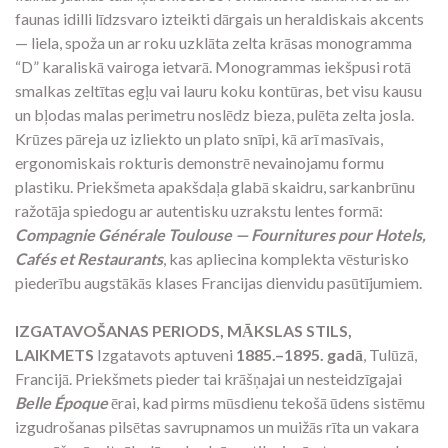
faunas idilli līdzsvaro izteikti dārgais un heraldiskais akcents
— liela,
spoža un ar roku uzklāta zelta krāsas monogramma
“D” karaliskā vairoga ietvarā.
Monogrammas iekšpusi rotā
smalkas zeltītas egļu vai lauru koku kontūras,
bet visu kausu
un bļodas malas perimetru noslēdz bieza,
pulēta zelta josla.
Krūzes pāreja uz izliekto un plato snīpi,
kā arī masīvais,
ergonomiskais rokturis demonstrē nevainojamu formu
plastiku.
Priekšmeta apakšdaļa glabā skaidru,
sarkanbrūnu
ražotāja spiedogu ar autentisku uzrakstu lentes formā:
Compagnie Générale Toulouse — Fournitures pour Hotels,
Cafés et Restaurants
,
kas apliecina komplekta vēsturisko
piederību augstākās klases Francijas dienvidu pasūtījumiem.
IZGATAVOŠANAS PERIODS, MĀKSLAS STILS,
LAIKMETS
Izgatavots aptuveni
1885.–1895. gadā
,
Tulūzā,
Francijā.
Priekšmets pieder tai krāšņajai un nesteidzīgajai
Belle Époque
ērai,
kad pirms mūsdienu tekošā ūdens sistēmu
izgudrošanas pilsētas savrupnamos un muižās rīta un vakara