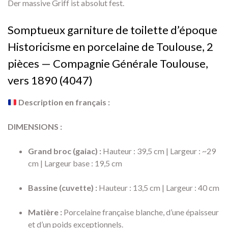
Der massive Griff ist absolut fest.
Somptueux garniture de toilette d’époque
Historicisme en porcelaine de Toulouse, 2
pièces — Compagnie Générale Toulouse,
vers 1890 (4047)
Description en français :
DIMENSIONS :
Grand broc (gaiac) :
Hauteur :
39,
5 cm | Largeur :
~29
cm | Largeur base :
19,
5 cm
Bassine (cuvette) :
Hauteur :
13,
5 cm | Largeur :
40 cm
Matière :
Porcelaine française blanche,
d’une épaisseur
et d’un poids exceptionnels.