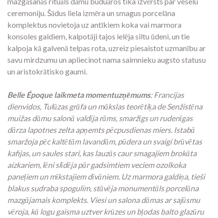
mazgāšanās rituāls dāmu buduāros tika izvērsts par veselu
ceremoniju.
Šādus liela izmēra un smagus porcelāna
komplektus novietoja uz antīkiem koka vai marmora
konsoles galdiem,
kalpotāji tajos ielēja siltu ūdeni,
un tie
kalpoja kā galvenā telpas rota,
uzreiz piesaistot uzmanību ar
savu mirdzumu un apliecinot nama saimnieku augsto statusu
un aristokrātisko gaumi.
Belle Époque l
aikmeta momentuzņēmums
: Francijas
dienvidos, Tulūzas grāfa un mākslas teorētiķa de Senžistēna
muižas dāmu salonā valdīja rāms, smaržīgs un rudenīgas
dārza lapotnes zelta apņemts pēcpusdienas miers. Istabā
smaržoja pēc kaltētām lavandām, pūdera un svaigi brūvētas
kafijas, un saules stari, kas lauzās caur smagajiem brokāta
aizkariem, lēni slīdēja pār gadsimtiem veciem ozolkoka
paneļiem un mīkstajiem dīvāniem. Uz marmora galdiņa, tieši
blakus sudraba spogulim, stāvēja monumentāls porcelāna
mazgājamais komplekts. Viesi un salona dāmas ar sajūsmu
vēroja, kā logu gaisma uztver krūzes un bļodas balto glazūru