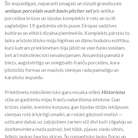
Šis iespaidīgais,
neparasti smagais un vizuāli grandiozais
antique porcelain wash basin pitcher set
jeb antīka
porcelāna krūzes un bļodas komplekts ir rets un izcili
saglabājies 19.
gadsimta otrās puses Eiropas sadzīves
kultūras un elitārā dizaina piemineklis.
Komplekts pārstāv to
laika aristokrātisko māju higiēnas un dāmu buduāru estētiku,
kurā katram priekšmetam bija jābūt ne vien funkcionālam,
bet arī mākslinieciski nevainojamam.
Ansambļa pamatā ir
biezs,
augstvērtīgs un sniegbalts franču porcelāns,
kura
plūstošās formas un masīvās sieniņas rada pamatīgu un
karalisku iespaidu.
Priekšmetu māksliniecisko garu nosaka vēlīnā
Historisma
stila un gadsimtu mijas franču naturālisma ietekme.
Gan
krūzes slaido,
konisko korpusu,
gan bļodas dziļās iekšpuses
sieniņas rotā ārkārtīgi smalki,
ar rokām gleznoti motīvi —
uzticami dabai,
uz zaļojošiem zariem sēž divi koši zilgalvju un
dzeltenvēdera meža putniņi,
bet tālāk,
pļavas ziedu vītnēs,
lidinās jaukas tauriņu skices.
Šo romantisko lauku floras un