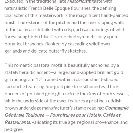
Executed in the traditional late
Historicism
taste with
naturalistic French Belle Époque flourishes,
the defining
character of this masterwork is the magnificent hand-painted
finish.
The exterior of the pitcher and the inner sloping walls
of the basin are detailed with crisp,
artisan paintings of wild
forest songbirds (blue tits) perched symmetrically upon
botanical branches,
flanked by cascading wildflower
garlands and delicate butterfly sketches.
This romantic pastoral motif is beautifully anchored by a
stately heraldic accent—a large,
hand-applied brilliant gold
gilt monogram “D” framed within a classic shield-shaped
cartouche featuring fine gold pine tree silhouettes.
Thick
borders of polished gold gilt encircle the rims of both vessels,
while the underside of the ewer features a pristine,
reddish-
brown underglaze manufacturer’s stamp reading:
Compagnie
Générale Toulouse — Fournitures pour Hotels, Cafés et
Restaurants
,
validating its true age,
regional provenance,
and
pedigree.