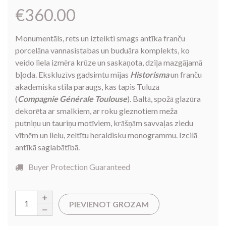
€
360.00
Monumentāls,
rets un izteikti smags antīka franču
porcelāna vannasistabas un buduāra komplekts,
ko
veido liela izmēra krūze un saskaņota,
dziļa mazgājamā
bļoda.
Ekskluzīvs gadsimtu mijas
Historisma
un franču
akadēmiskā stila paraugs,
kas tapis Tulūzā
(
Compagnie Générale Toulouse
).
Baltā,
spožā glazūra
dekorēta ar smalkiem,
ar roku gleznotiem meža
putniņu un tauriņu motīviem,
krāšņām savvaļas ziedu
vītnēm un lielu,
zeltītu heraldisku monogrammu.
Izcilā
antīkā saglabātībā.
Buyer Protection Guaranteed
PIEVIENOT GROZAM