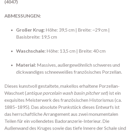
(4047)
ABMESSUNGEN:
Großer Krug:
Höhe:
39,
5 cm | Breite:
~29 cm |
Basisbreite:
19,
5 cm
Waschschale:
Höhe:
13,
5 cm | Breite:
40 cm
Material:
Massives,
außergewöhnlich schweres und
dickwandiges schneeweißes französisches Porzellan.
Dieses kunstvoll gestaltete,
makellos erhaltene Porzellan-
Waschset (
antique porcelain wash basin pitcher set
) ist ein
exquisites Meisterwerk des französischen Historismus (ca.
1885–1895).
Das absolute Prunkstück dieses Entwurfs ist
das herrschaftliche Arrangement aus zwei monumentalen
Teilen für ein vollendetes Badoranzerie-Interieur.
Die
Außenwand des Kruges sowie das tiefe Innere der Schale sind