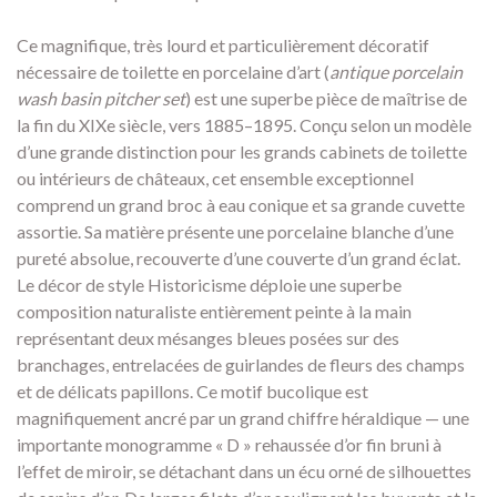
Ce magnifique,
très lourd et particulièrement décoratif
nécessaire de toilette en porcelaine d’art (
antique porcelain
wash basin pitcher set
) est une superbe pièce de maîtrise de
la fin du XIXe siècle,
vers 1885–1895.
Conçu selon un modèle
d’une grande distinction pour les grands cabinets de toilette
ou intérieurs de châteaux,
cet ensemble exceptionnel
comprend un grand broc à eau conique et sa grande cuvette
assortie.
Sa matière présente une porcelaine blanche d’une
pureté absolue,
recouverte d’une couverte d’un grand éclat.
Le décor de style Historicisme déploie une superbe
composition naturaliste entièrement peinte à la main
représentant deux mésanges bleues posées sur des
branchages,
entrelacées de guirlandes de fleurs des champs
et de délicats papillons.
Ce motif bucolique est
magnifiquement ancré par un grand chiffre héraldique — une
importante monogramme « D » rehaussée d’or fin bruni à
l’effet de miroir,
se détachant dans un écu orné de silhouettes