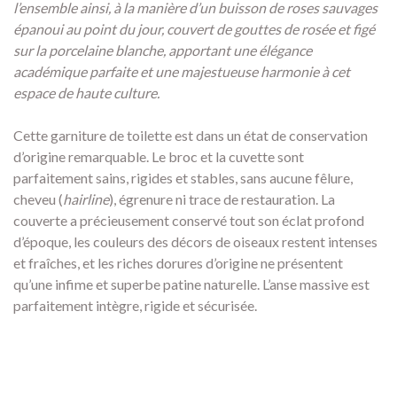
l’ensemble ainsi, à la manière d’un buisson de roses sauvages
épanoui au point du jour, couvert de gouttes de rosée et figé
sur la porcelaine blanche, apportant une élégance
académique parfaite et une majestueuse harmonie à cet
espace de haute culture.
Cette garniture de toilette est dans un état de conservation
d’origine remarquable.
Le broc et la cuvette sont
parfaitement sains,
rigides et stables,
sans aucune fêlure,
cheveu (
hairline
),
égrenure ni trace de restauration.
La
couverte a précieusement conservé tout son éclat profond
d’époque,
les couleurs des décors de oiseaux restent intenses
et fraîches,
et les riches dorures d’origine ne présentent
qu’une infime et superbe patine naturelle.
L’anse massive est
parfaitement intègre,
rigide et sécurisée.