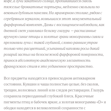
кофе, а лучи закатного солнца, пробивавшиеся сквозь
тяжелые броккатовые портьеры, медленно скользили по
вековым дубовым панелям. На мраморном столике, рядом с
серебряным зеркалом, возвышался этот монументальный
фарфоровый комплект. Дамы с восхищением наблюдали, как
дневной свет улавливал белизну глазури — расписанные
вручную синие птицы и золотые грани монограммы сияли и
преломляли лучи с такой глубиной, словно ранним утром
только что расцветший, усыпанный каплями росы дикий
розарий застыл на белоснежной фарфоровой поверхности,
принося абсолютную академическую элегантность
французского стиля в это уединенное пространство.
Все предметы находятся в превосходном антикварном
состоянии.
Кувшин и чаша полностью целые,
без сколов,
трещин,
волосяных линий или следов реставрации.
Глазурь
сохранила первозданный глубокий блеск.
Красочные
пигменты птиц и бабочек яркие,
а золотая монограмма «D» и
ободки находятся в великолепной сохранности с