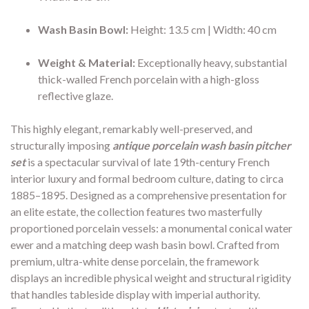
Wash Basin Bowl:
Height:
13.
5 cm | Width:
40 cm
Weight & Material:
Exceptionally heavy,
substantial
thick-walled French porcelain with a high-gloss
reflective glaze.
This highly elegant,
remarkably well-preserved,
and
structurally imposing
antique porcelain wash basin pitcher
set
is a spectacular survival of late 19th-century French
interior luxury and formal bedroom culture,
dating to circa
1885–1895.
Designed as a comprehensive presentation for
an elite estate,
the collection features two masterfully
proportioned porcelain vessels:
a monumental conical water
ewer and a matching deep wash basin bowl.
Crafted from
premium,
ultra-white dense porcelain,
the framework
displays an incredible physical weight and structural rigidity
that handles tableside display with imperial authority.