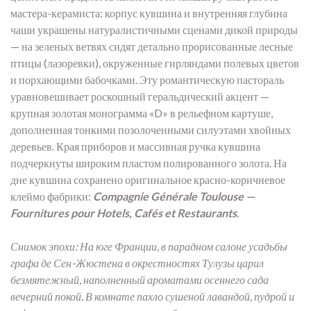
мастера-керамиста:
корпус кувшина и внутренняя глубина
чаши украшены натуралистичными сценами дикой природы
— на зеленых ветвях сидят детально прорисованные лесные
птицы (лазоревки),
окруженные гирляндами полевых цветов
и порхающими бабочками.
Эту романтическую пастораль
уравновешивает роскошный геральдический акцент —
крупная золотая монограмма «D» в рельефном картуше,
дополненная тонкими позолоченными силуэтами хвойных
деревьев.
Края приборов и массивная ручка кувшина
подчеркнуты широким пластом полированного золота.
На
дне кувшина сохранено оригинальное красно-коричневое
клеймо фабрики:
Compagnie Générale Toulouse —
Fournitures pour Hotels, Cafés et Restaurants
.
Снимок эпохи: На юге Франции, в парадном салоне усадьбы
графа де Сен-Жюстена в окрестностях Тулузы царил
безмятежный, наполненный ароматами осеннего сада
вечерний покой. В комнате пахло сушеной лавандой, пудрой и