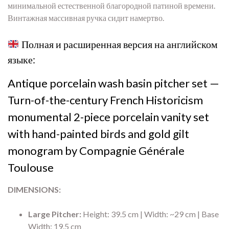
минимальной естественной благородной патиной времени.
Винтажная массивная ручка сидит намертво.
Полная и расширенная версия на английском
языке:
Antique porcelain wash basin pitcher set —
Turn-of-the-century French Historicism
monumental 2-piece porcelain vanity set
with hand-painted birds and gold gilt
monogram by Compagnie Générale
Toulouse
DIMENSIONS:
Large Pitcher:
Height:
39.
5 cm | Width:
~29 cm | Base
Width:
19.
5 cm