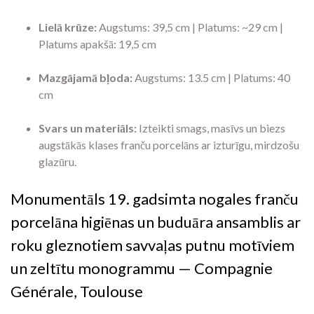
Lielā krūze:
Augstums:
39,
5 cm | Platums:
~29 cm |
Platums apakšā:
19,
5 cm
Mazgājamā bļoda:
Augstums:
13.
5 cm | Platums:
40
cm
Svars un materiāls:
Izteikti smags,
masīvs un biezs
augstākās klases franču porcelāns ar izturīgu,
mirdzošu
glazūru.
Monumentāls 19. gadsimta nogales franču
porcelāna higiēnas un buduāra ansamblis ar
roku gleznotiem savvaļas putnu motīviem
un zeltītu monogrammu — Compagnie
Générale, Toulouse