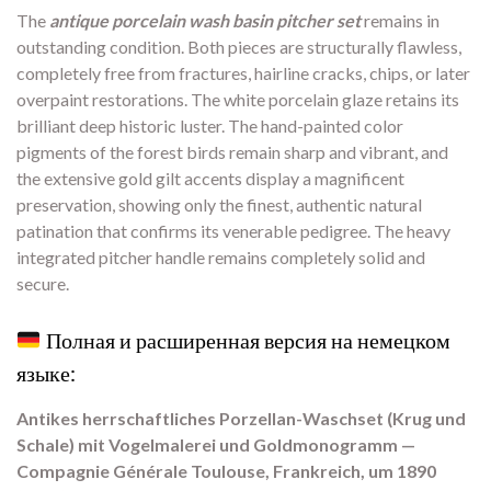
The
antique porcelain wash basin pitcher set
remains in
outstanding condition.
Both pieces are structurally flawless,
completely free from fractures,
hairline cracks,
chips,
or later
overpaint restorations.
The white porcelain glaze retains its
brilliant deep historic luster.
The hand-painted color
pigments of the forest birds remain sharp and vibrant,
and
the extensive gold gilt accents display a magnificent
preservation,
showing only the finest,
authentic natural
patination that confirms its venerable pedigree.
The heavy
integrated pitcher handle remains completely solid and
secure.
Полная и расширенная версия на немецком
языке:
Antikes herrschaftliches Porzellan-Waschset (Krug und
Schale) mit Vogelmalerei und Goldmonogramm —
Compagnie Générale Toulouse, Frankreich, um 1890