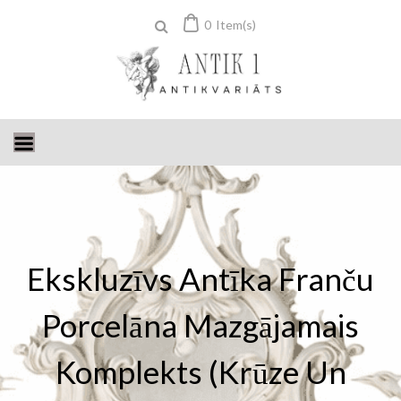
Skip
0
Item(s)
to
content
Ekskluzīvs Antīka Franču
Porcelāna Mazgājamais
Komplekts (krūze Un