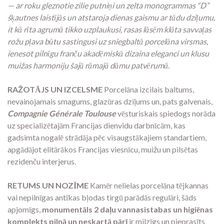
— ar roku gleznotie zilie putniņi un zelta monogrammas “D”
šķautnes laistījās un atstaroja dienas gaismu ar tādu dziļumu,
it kā rīta agrumā tikko uzplaukusi, rasas lāsēm klāta savvaļas
rožu pļava būtu sastingusi uz sniegbaltā porcelāna virsmas,
ienesot pilnīgu franču akadēmiskā dizaina eleganci un klusu
muižas harmoniju šajā rāmajā dāmu patvērumā.
RAŽOTĀJS UN IZCELSME
Porcelāna izcilais baltums,
nevainojamais smagums,
glazūras dziļums un,
pats galvenais,
Compagnie Générale Toulouse
vēsturiskais spiedogs norāda
uz specializētajām Francijas dienvidu darbnīcām,
kas
gadsimta nogalē strādāja pēc visaugstākajiem standartiem,
apgādājot elitārākos Francijas viesnīcu,
muižu un pilsētas
rezidenču interjerus.
RETUMS UN NOZĪME
Kamēr nelielas porcelāna tējkannas
vai nepilnīgas antīkas bļodas tirgū parādās regulāri,
šāds
apjomīgs,
monumentāls 2 daļu vannasistabas un higiēnas
komplekts pilnā un neskartā pārī
ir milzīgs un pieprasīts