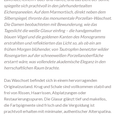
spiegelte sich prachtvoll in den jahrhundertealten
Eichenpaneelen. Auf dem Marmortisch, direkt neben dem
Silberspiegel, thronte das monumentale Porzellan-Waschset.
Die Damen beobachteten mit Bewunderung, wie das
Tageslicht die weiße Glasur einfing – die handgemalten
blauen Vögel und die goldenen Kanten des Monogramms
erstrahlten und reflektierten das Licht so, als ob ein am
frühen Morgen blühender, von Tautropfen benetzter wilder
Rosengarten auf der schneeweißen Porzellanoberfläche
erstarrt wäre, was vollendete akademische Eleganz in den
herrschaftlichen Raum brachte.
Das Waschset befindet sich in einem hervorragenden
Originalzustand.
Krug und Schale sind vollkommen stabil und
frei von Rissen,
Haarrissen,
Abplatzungen oder
Restaurierungsspuren.
Die Glasur glänzt tief und makellos,
die Farbpigmente sind frisch und die Vergoldung ist
prachtvoll erhalten mit minimaler,
authentischer Alterspatina.