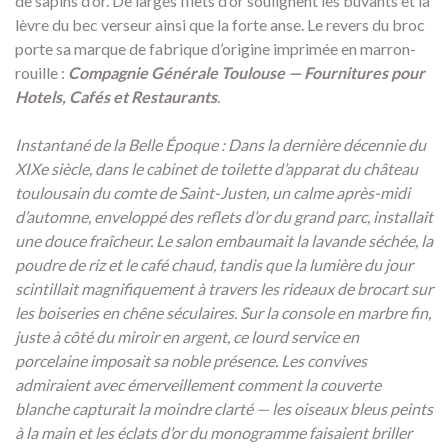
de sapins d’or.
De larges filets d’or soulignent les buvants et la
lèvre du bec verseur ainsi que la forte anse.
Le revers du broc
porte sa marque de fabrique d’origine imprimée en marron-
rouille :
Compagnie Générale Toulouse — Fournitures pour
Hotels, Cafés et Restaurants
.
Instantané de la Belle Époque : Dans la dernière décennie du
XIXe siècle, dans le cabinet de toilette d’apparat du château
toulousain du comte de Saint-Justen, un calme après-midi
d’automne, enveloppé des reflets d’or du grand parc, installait
une douce fraîcheur. Le salon embaumait la lavande séchée, la
poudre de riz et le café chaud, tandis que la lumière du jour
scintillait magnifiquement à travers les rideaux de brocart sur
les boiseries en chêne séculaires. Sur la console en marbre fin,
juste à côté du miroir en argent, ce lourd service en
porcelaine imposait sa noble présence. Les convives
admiraient avec émerveillement comment la couverte
blanche capturait la moindre clarté — les oiseaux bleus peints
à la main et les éclats d’or du monogramme faisaient briller