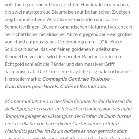
vollständig mit einer feinen,
dichten Handmalerei versehen,
die zwei naturgetreue Blaumeisen auf botanischen Zweigen
zeigt,
umrahmt von Wildblumen-Girlanden und zarten
Schmetterlingen.
Diesem romantischen Naturmotiv steht ein
herrschaftlicher heraldischer Akzent gegenüber – ein großes,
von Hand aufgetragenes Goldmonogramm „D“ in einem
Schildkartusche,
das von feinen goldenen Nadelbaum-
Silhouetten verziert wird.
Ein breiter Rand aus poliertem
Echtgold schließt die Ränder und den massiven Griff
harmonisch ab.
Die Unterseite trägt die originale rotbraune
Herstellermarke:
Compagnie Générale Toulouse —
Fournitures pour Hotels, Cafés et Restaurants
.
Momentaufnahme aus der Belle Époque: In der Blütezeit der
Belle Époque herrschte im feierlichen Damensalon des nahe
Toulouse gelegenen Küstenguts des Grafen de Saint-Justen
eine friedliche, von herbstlicher Gartenwärme erfüllte
Nachmittagsstille. Im Raum duftete es nach getrocknetem
Lavendel, feinem Puder und Kaffee, und das Licht der Sonne