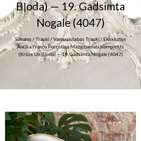
Bļoda) — 19. Gadsimta
Nogale (4047)
Sākums
/
Trauki
/
Vannasistabas Trauki
/ Ekskluzīvs
Antīka Franču Porcelāna Mazgājamais Komplekts
(krūze Un Bļoda) — 19. Gadsimta Nogale (4047)