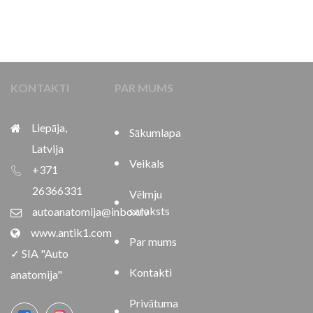
KONTAKTI
PAR MUMS
Liepāja,
Sākumlapa
Latvija
Veikals
+371
26366331
Vēlmju
saraksts
autoanatomija@inbox.lv
www.antik1.com
Par mums
✓ SIA "Auto
Kontakti
anatomija"
Privātuma