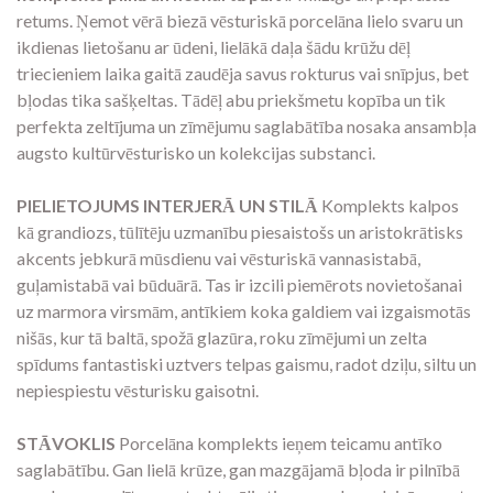
retums.
Ņemot vērā biezā vēsturiskā porcelāna lielo svaru un
ikdienas lietošanu ar ūdeni,
lielākā daļa šādu krūžu dēļ
triecieniem laika gaitā zaudēja savus rokturus vai snīpjus,
bet
bļodas tika sašķeltas.
Tādēļ abu priekšmetu kopība un tik
perfekta zeltījuma un zīmējumu saglabātība nosaka ansambļa
augsto kultūrvēsturisko un kolekcijas substanci.
PIELIETOJUMS INTERJERĀ UN STILĀ
Komplekts kalpos
kā grandiozs,
tūlītēju uzmanību piesaistošs un aristokrātisks
akcents jebkurā mūsdienu vai vēsturiskā vannasistabā,
guļamistabā vai būduārā.
Tas ir izcili piemērots novietošanai
uz marmora virsmām,
antīkiem koka galdiem vai izgaismotās
nišās,
kur tā baltā,
spožā glazūra,
roku zīmējumi un zelta
spīdums fantastiski uztvers telpas gaismu,
radot dziļu,
siltu un
nepiespiestu vēsturisku gaisotni.
STĀVOKLIS
Porcelāna komplekts ieņem teicamu antīko
saglabātību.
Gan lielā krūze,
gan mazgājamā bļoda ir pilnībā