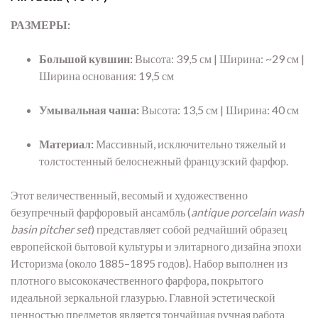
РАЗМЕРЫ:
Большой кувшин:
Высота:
39,
5 см | Ширина:
~29 см |
Ширина основания:
19,
5 см
Умывальная чаша:
Высота:
13,
5 см | Ширина:
40 см
Материал:
Массивный,
исключительно тяжелый и
толстостенный белоснежный французский фарфор.
Этот величественный,
весомый и художественно
безупречный фарфоровый ансамбль (
antique porcelain wash
basin pitcher set
) представляет собой редчайший образец
европейской бытовой культуры и элитарного дизайна эпохи
Историзма (около 1885–1895 годов).
Набор выполнен из
плотного высококачественного фарфора,
покрытого
идеальной зеркальной глазурью.
Главной эстетической
ценностью предметов является тончайшая ручная работа