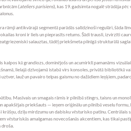
arbnīcām (
ateliers parisiens
), kas 19. gadsimta nogalē strādāja pē
salonus.
a rāmji antikvārajā segmentā parādās salīdzinoši regulāri, šāda lī
okailas kroni ir liels un pieprasīts retums. Šādi trausli, izvirzīti cau
neatgriezeniski salauztas, tādēļ priekšmeta pilnīgā strukturālā sag
s kalpos kā grandiozs, dominējošs un acumirklī pamanāms vizuālais 
namā, lielajā dzīvojamā istabā virs konsoles, privātā bibliotēkā va
i uztver, lauž un pavairo telpas gaismu no dažādiem leņķiem, padaro
ību. Masīvais un smagais rāmis ir pilnībā stingrs, taisns un monolī
i un apakšējais priekšauts — ieņem oriģinālu un pilnībā veselu form
 krāšņu, dziļu mirdzumu un dabisku vēsturisko patīnu. Centrālais spo
skiem vēsturiskās amalgamas novecošanās akcentiem, kas tikai pas
 droša.