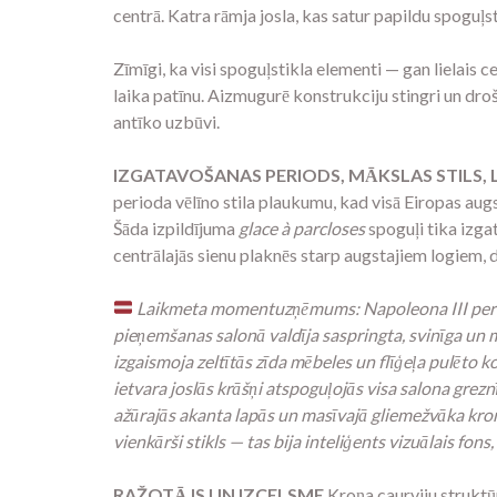
centrā. Katra rāmja josla, kas satur papildu spoguļsti
Zīmīgi, ka visi spoguļstikla elementi — gan lielais c
laika patīnu. Aizmugurē konstrukciju stingri un dro
antīko uzbūvi.
IZGATAVOŠANAS PERIODS, MĀKSLAS STILS,
perioda vēlīno stila plaukumu, kad visā Eiropas au
Šāda izpildījuma
glace à parcloses
spoguļi tika izga
centrālajās sienu plaknēs starp augstajiem logiem
Laikmeta momentuzņēmums: Napoleona III perio
pieņemšanas salonā valdīja saspringta, svinīga un mu
izgaismoja zeltītās zīda mēbeles un flīģeļa pulēto ko
ietvara joslās krāšņi atspoguļojās visa salona grez
ažūrajās akanta lapās un masīvajā gliemežvāka kronī
vienkārši stikls — tas bija inteliģents vizuālais fo
RAŽOTĀJS UN IZCELSME
Kroņa caurviju struktū