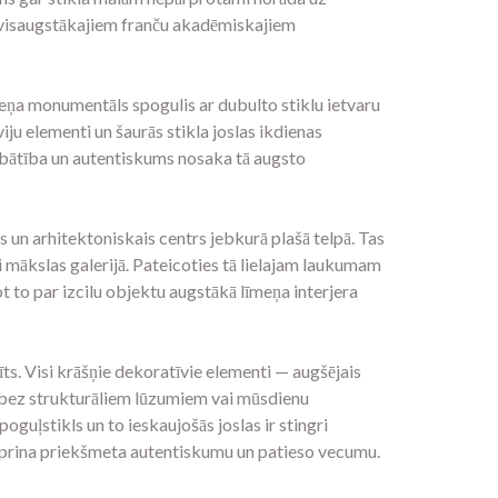
c visaugstākajiem franču akadēmiskajiem
meņa monumentāls spogulis ar dubulto stiklu ietvaru
rviju elementi un šaurās stikla joslas ikdienas
labātība un autentiskums nosaka tā augsto
un arhitektoniskais centrs jebkurā plašā telpā. Tas
i mākslas galerijā. Pateicoties tā lielajam laukumam
t to par izcilu objektu augstākā līmeņa interjera
ts. Visi krāšņie dekoratīvie elementi — augšējais
u, bez strukturāliem lūzumiem vai mūsdienu
guļstikls un to ieskaujošās joslas ir stingri
tiprina priekšmeta autentiskumu un patieso vecumu.