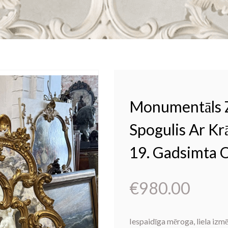
Monumentāls Z
Spogulis Ar Kr
19. Gadsimta O
€
980.00
Iespaidīga mēroga, liela izmē