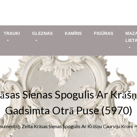
TRAUKI
GLEZNAS
KAMĪNS
FIGŪRAS
MAZ
LIET
sas Sienas Spogulis Ar Krāšņ
Gadsimta Otrā Puse (5970)
umentāls Zelta Krāsas Sienas Spogulis Ar Krāšņu Caurviju Kroni 