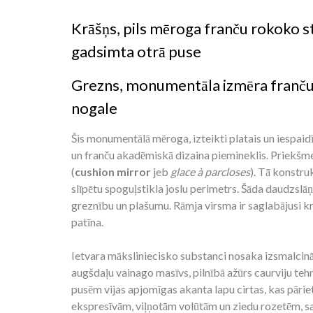
Krāšņs, pils mēroga franču rokoko sti
gadsimta otrā puse
Grezns, monumentāla izmēra franču r
nogale
Šis monumentālā mēroga, izteikti platais un iespai
un franču akadēmiskā dizaina piemineklis. Priekšmet
(
cushion mirror
jeb
glace à parcloses
). Tā konstruk
slīpētu spoguļstikla joslu perimetrs. Šāda daudzslā
greznību un plašumu. Rāmja virsma ir saglabājusi krā
patīna.
Ietvara māksliniecisko substanci nosaka izsmalcin
augšdaļu vainago masīvs, pilnībā ažūrs caurviju tehn
pusēm vijas apjomīgas akanta lapu cirtas, kas pāriet
ekspresīvām, viļņotām volūtām un ziedu rozetēm, sa