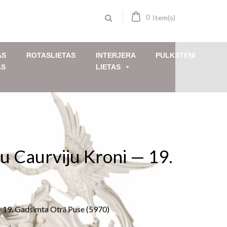
0
Item(s)
AS
ROTASLIETAS
INTERJERA
PULKSTEŅI
AS
LIETAS
u Caurviju Kroni — 19.
— 19. Gadsimta Otrā Puse (5970)