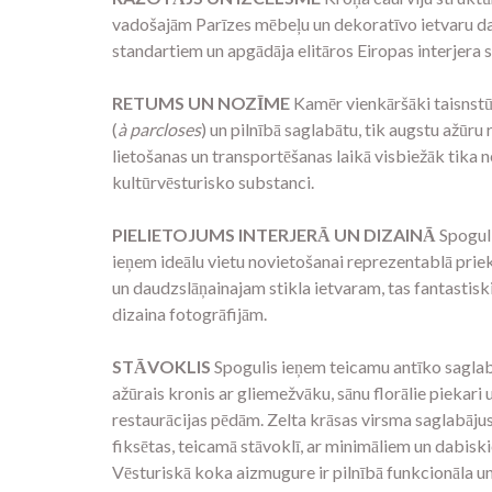
vadošajām Parīzes mēbeļu un dekoratīvo ietvaru d
standartiem un apgādāja elitāros Eiropas interjera 
RETUMS UN NOZĪME
Kamēr vienkāršāki taisnstūr
(
à parcloses
) un pilnībā saglabātu, tik augstu ažūru r
lietošanas un transportēšanas laikā visbiežāk tika 
kultūrvēsturisko substanci.
PIELIETOJUMS INTERJERĀ UN DIZAINĀ
Spoguli
ieņem ideālu vietu novietošanai reprezentablā priekš
un daudzslāņainajam stikla ietvaram, tas fantastisk
dizaina fotogrāfijām.
STĀVOKLIS
Spogulis ieņem teicamu antīko saglabāt
ažūrais kronis ar gliemežvāku, sānu florālie piekar
restaurācijas pēdām. Zelta krāsas virsma saglabājusi
fiksētas, teicamā stāvoklī, ar minimāliem un dabi
Vēsturiskā koka aizmugure ir pilnībā funkcionāla un