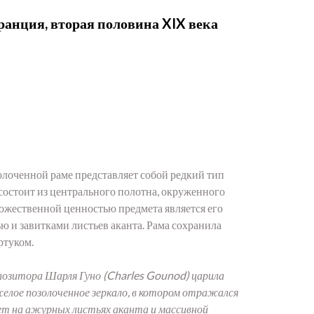
ранция, вторая половина XIX века
олоченной раме представляет собой редкий тип
состоит из центрального полотна, окруженного
ожественной ценностью предмета является его
 и завитками листьев аканта. Рама сохранила
ртуком.
мпозитора Шарля Гуно (Charles Gounod) царила
елое позолоченное зеркало, в котором отражался
рает на ажурных листьях аканта и массивной