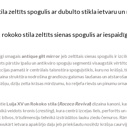
la zeltīts spogulis ar dubulto stikla ietvaru un
okoko stila zeltīts sienas spogulis ar iespaidī
dīgi smagais
antique gilt mirror
jeb zeltītais sienas spogulis ir iz
s pārstāv īpašu un antikvāro spoguļu segmentā visaugstāk vērtēto t
cijas pamatā ir centrālais taisnstūra spoguļstikls, kuru no krāšņā, tē
ņaina struktūra nodrošina grandiozu gaismas laušanas un atstarošan
šņu, dziļu zelta krāsas mirdzumu, ko reljefa rievās un pinumu ornau
ātie
Luija XV un Rokoko stila (
Rococo Revival
)
dizaina kanoni, kas
ikā veidots kronis (
cresting
), kura centrā izceļas liels, perforēts 
 blīvos, trīsdimensiju tehnikā izstrādātos lauku ziedu čemuros. Rāmj
vukārt ietvara apakšējo daļu jeb priekšautu noslēdz krāšņa caurvi