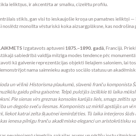
kla ieliktņus, ir akcentēta ar smalku, cizelētu profilu.
entrālais stikls, gan visi to ieskaujošie kroņa un pamatnes ieliktņi 
ši noslēdz monolīta vēsturiskā koka aizsargplāksne, kas nodrošina 
 LAIKMETS
Izgatavots aptuveni
1875.–1890. gadā
, Francijā. Pri
gstākajā sabiedrībā valdīja milzīga modes tendence pēc monumentāli
tavoti kā galvenie reprezentācijas objekti lielajiem saloniem, lai 
, demonstrējot nama saimnieku augsto sociālo statusu un akadēmis
da un vēlīnā Historisma plaukumā, slavenā franču komponista Ša
zikālu gaidu pilna gaisotne. Telpā pulcējās izcilākie tā laika māksl
ksni. Pie sienas virs greznas konsoles karājās liels, smags zeltīts s
nība un degošo sveču liesmas. Komponists uz mirkli apstājās un vēro
, liekot katrai zelta šķautnei iemirdzēties. Tā laika interjeros šā
ns, kas ienesa pilnīgu franču akadēmisko eleganci un aristokrātisku 
ras nevainojamā simetrija, rokailas asums un pērlīšu jostu ritmisk