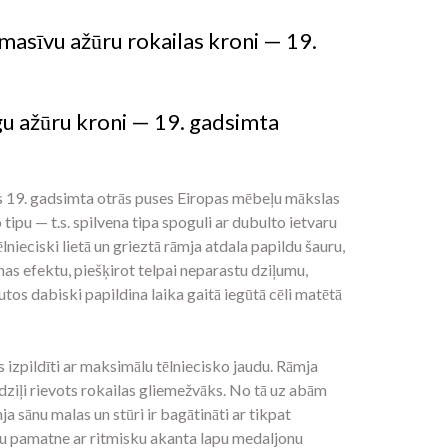
 masīvu ažūru rokailas kroni — 19.
gu ažūru kroni — 19. gadsimta
cils 19. gadsimta otrās puses Eiropas mēbeļu mākslas
ipu — t.s. spilvena tipa spoguli ar dubulto ietvaru
lnieciski lietā un grieztā rāmja atdala papildu šauru,
as efektu, piešķirot telpai neparastu dziļumu,
tos dabiski papildina laika gaitā iegūtā cēli matētā
 izpildīti ar maksimālu tēlniecisko jaudu. Rāmja
un dziļi rievots rokailas gliemežvāks. No tā uz abām
a sānu malas un stūri ir bagātināti ar tikpat
ju pamatne ar ritmisku akanta lapu medaljonu