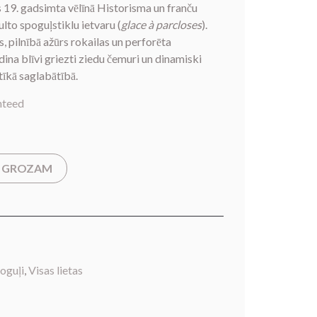
s 19. gadsimta vēlīnā Historisma un franču
lto spoguļstiklu ietvaru (
glace à parcloses
).
 pilnībā ažūrs rokailas un perforēta
ina blīvi griezti ziedu čemuri un dinamiski
tīkā saglabātībā.
nteed
T GROZAM
oguļi
,
Visas lietas