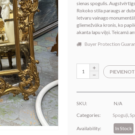
sienas spogulis. Augstvērtīg
Rokoko stila paraugs ar dubu
Ietvaru vainago monumentāls,
gliemežvāka kronis, ko papild
akanta lapu viļņi. Teicamā an
Buyer Protection Guara
PIEVIENO
SKU:
N/A
Categories:
Spoguļi
,
Sp
Availability:
In Stock