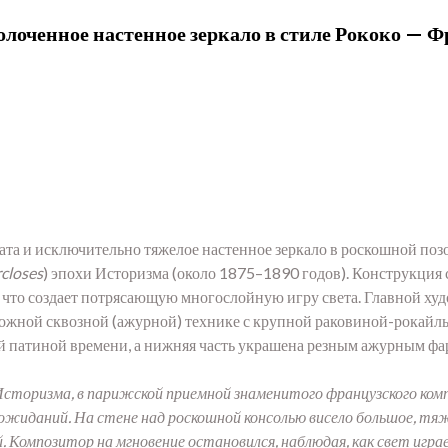
лоченное настенное зеркало в стиле Рококо — Ф
ата и исключительно тяжелое настенное зеркало в роскошной поз
rcloses
) эпохи Историзма (около 1875–1890 годов). Конструкция 
то создает потрясающую многослойную игру света. Главной худ
ожной сквозной (ажурной) технике с крупной раковиной-рокайлью
ой патиной времени, а нижняя часть украшена резным ажурным фа
 Историзма, в парижской приемной знаменитого французского ко
иданий. На стене над роскошной консолью висело большое, тяж
ей. Композитор на мгновение остановился, наблюдая, как свет иг