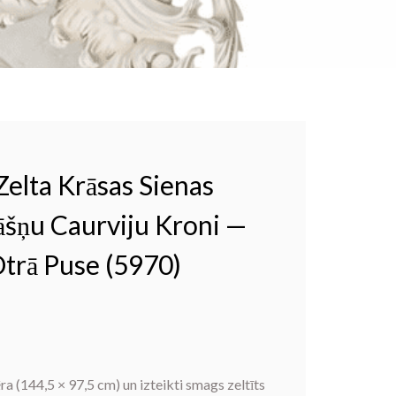
elta Krāsas Sienas
āšņu Caurviju Kroni —
trā Puse (5970)
ra (144,5 × 97,5 cm) un izteikti smags zeltīts