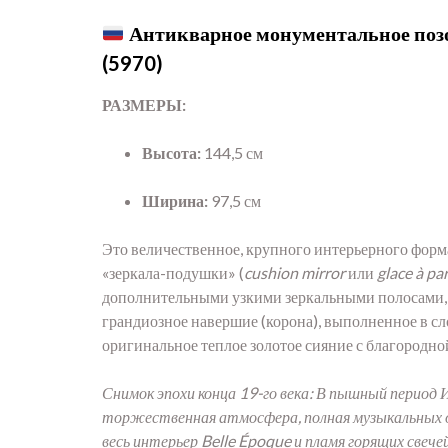
Антикварное монументальное позо
(5970)
РАЗМЕРЫ:
Высота:
144,5 см
Ширина:
97,5 см
Это величественное, крупного интерьерного форм
«зеркала-подушки» (
cushion mirror
или
glace à pa
дополнительными узкими зеркальными полосами, ч
грандиозное навершие (корона), выполненное в сл
оригинальное теплое золотое сияние с благородн
Снимок эпохи конца 19-го века: В пышный период
торжественная атмосфера, полная музыкальных ож
весь интерьер Belle Époque и пламя горящих свеч