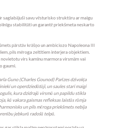
— ir saglabājuši savu vēsturisko struktūru ar maigu
pilnīgu stabilitāti un garantē priekšmeta neskarto
ekšmets pārstāv krāšņo un ambiciozo Napoleona III
em, pils mēroga zeltītiem interjera objektiem.
tos novietotu virs kamīnu marmora virsmām vai
ko gaumi.
rla Guno (Charles Gounod) Parīzes dzīvokļa
inieki un operdziedātāji, un saules stari maigi
pogulis, kura dzidrajā virsmā un papildu stikla
ja, kā vakara gaismas refleksas laistās rāmja
ds harmonisks un pils mēroga priekšmets nebija
varenību jebkurā radošā telpā.
ums gar stikla malām nepārprotami norāda uz