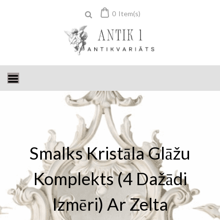
Skip
0
Item(s)
to
content
Smalks Kristāla Glāžu
Komplekts (4 Dažādi
Izmēri) Ar Zelta