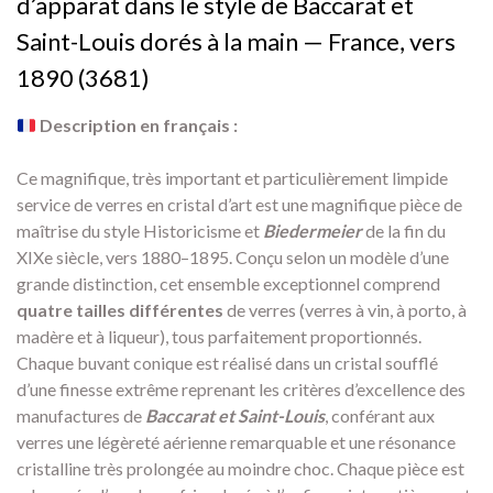
d’apparat dans le style de Baccarat et
Saint-Louis dorés à la main — France, vers
1890 (3681)
Description en français :
Ce magnifique, très important et particulièrement limpide
service de verres en cristal d’art est une magnifique pièce de
maîtrise du style Historicisme et
Biedermeier
de la fin du
XIXe siècle, vers 1880–1895. Conçu selon un modèle d’une
grande distinction, cet ensemble exceptionnel comprend
quatre tailles différentes
de verres (verres à vin, à porto, à
madère et à liqueur), tous parfaitement proportionnés.
Chaque buvant conique est réalisé dans un cristal soufflé
d’une finesse extrême reprenant les critères d’excellence des
manufactures de
Baccarat et Saint-Louis
, conférant aux
verres une légèreté aérienne remarquable et une résonance
cristalline très prolongée au moindre choc. Chaque pièce est