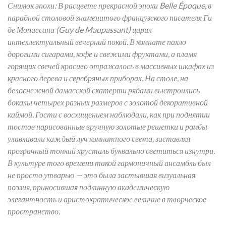
Снимок эпохи: В расцвете прекрасной эпохи Belle Époque, в
парадной столовой знаменитого французского писателя Ги
де Мопассана (Guy de Maupassant) царил
интеллектуальный вечерний покой. В комнате пахло
дорогими сигарами, кофе и свежими фруктами, а пламя
горящих свечей красиво отражалось в массивных шкафах из
красного дерева и серебряных приборах. На столе, на
белоснежной дамасской скатерти рядами выстроились
бокалы четырех разных размеров с золотой декоративной
каймой. Гости с восхищением наблюдали, как при поднятии
тостов нарисованные вручную золотые решетки и ромбы
улавливали каждый луч комнатного света, заставляя
прозрачный тонкий хрусталь буквально светиться изнутри.
В культуре того времени такой гармоничный ансамбль был
не просто утварью — это была застывшая визуальная
поэзия, приносившая подлинную академическую
элегантность и аристократическое величие в творческое
пространство.