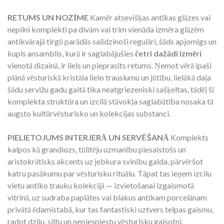
RETUMS UN NOZĪME
Kamēr atsevišķas antīkas glāzes vai
nepilni komplekti pa divām vai trim vienāda izmēra glāzēm
antikvārajā tirgū parādās salīdzinoši regulāri, šāds apjomīgs un
kupls ansamblis, kurā ir saglabājušies
četri dažādi izmēri
vienotā dizainā, ir liels un pieprasīts retums. Ņemot vērā īpaši
plānā vēsturiskā kristāla lielo trauslumu un jūtību, lielākā daļa
šādu servīžu gadu gaitā tika neatgriezeniski sašķeltas, tādēļ šī
komplekta struktūra un izcilā stāvokļa saglabātība nosaka tā
augsto kultūrvēsturisko un kolekcijas substanci.
PIELIETOJUMS INTERJERĀ UN SERVĒŠANĀ
Komplekts
kalpos kā grandiozs, tūlītēju uzmanību piesaistošs un
aristokrātisks akcents uz jebkura svinību galda, pārvēršot
katru pasākumu par vēsturisku rituālu. Tāpat tas ieņem izcilu
vietu antīko trauku kolekcijā — izvietošanai izgaismotā
vitrīnā, uz sudraba paplātes vai blakus antīkam porcelānam
privātā ēdamistabā, kur tas fantastiski uztvers telpas gaismu,
radot dziļu, siltu un nepiespiestu vēsturisku gaisotni.