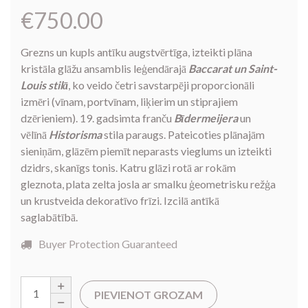
€
750.00
Grezns un kupls antīku augstvērtīga, izteikti plāna
kristāla glāžu ansamblis leģendārajā
Baccarat un Saint-
Louis stilā
, ko veido četri savstarpēji proporcionāli
izmēri (vīnam, portvīnam, liķierim un stiprajiem
dzērieniem). 19. gadsimta franču
Bīdermeijera
un
vēlīnā
Historisma
stila paraugs. Pateicoties plānajām
sieniņām, glāzēm piemīt neparasts vieglums un izteikti
dzidrs, skanīgs tonis. Katru glāzi rotā ar rokām
gleznota, plata zelta josla ar smalku ģeometrisku režģa
un krustveida dekoratīvo frīzi. Izcilā antīkā
saglabātībā.
Buyer Protection Guaranteed
PIEVIENOT GROZAM