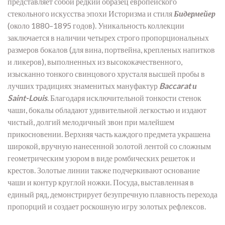
представляет собой редкий образец европейского
стекольного искусства эпохи Историзма и стиля
Бидермейер
(около 1880–1895 годов). Уникальность коллекции
заключается в наличии четырех строго пропорциональных
размеров бокалов (для вина, портвейна, крепленых напитков
и ликеров), выполненных из высококачественного,
изысканно тонкого свинцового хрусталя высшей пробы в
лучших традициях знаменитых мануфактур
Baccarat и
Saint-Louis
. Благодаря исключительной тонкости стенок
чаши, бокалы обладают удивительной легкостью и издают
чистый, долгий мелодичный звон при малейшем
прикосновении. Верхняя часть каждого предмета украшена
широкой, вручную нанесенной золотой лентой со сложным
геометрическим узором в виде ромбических решеток и
крестов. Золотые линии также подчеркивают основание
чаши и контур круглой ножки. Посуда, выставленная в
единый ряд, демонстрирует безупречную плавность перехода
пропорций и создает роскошную игру золотых рефлексов.