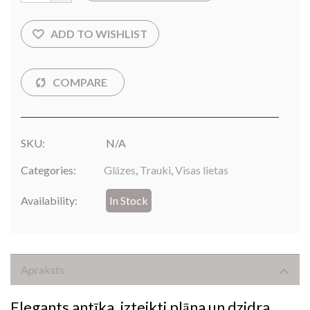
SKU:
N/A
Categories:
Glāzes
,
Trauki
,
Visas lietas
Availability:
In Stock
Apraksts
Elegants antīka, izteikti plāna un dzidra