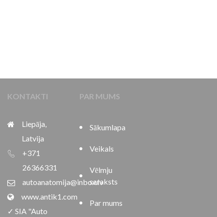
KONTAKTI
PAR MUMS
Liepāja,
Sākumlapa
Latvija
Veikals
+371
26366331
Vēlmju
saraksts
autoanatomija@inbox.lv
www.antik1.com
Par mums
✓ SIA "Auto