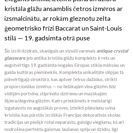
kristāla glāžu ansamblis četros izmēros ar
izsmalcinātu, ar rokām gleznotu zelta
ģeometrisko frīzi Baccarat un Saint-Louis
stilā — 19. gadsimta otrā puse
Šis izcili dzidrais, skanīgais un vizuāli varenais
antique crystal
glassware
jeb antīka kristāla glāžu komplekts ir rets un
augstvērtīgs 19. gadsimta nogales Eiropas stikla mākslas un
galda kultūras piemineklis. Komplekta unikalitāte slēpjas tā
pilnvērtīgajā struktūrā, kas aptver četrus dažādus, strikti
proporcionālus izmērus — no lielākajām vīna glāzēm līdz
vidējām portvīna, stiprināto dzērienu un mazākajām
liķiera/degvīna glāzēm. Katrs priekšmets ir meistarīgi
izgatavots no augstākās proves, izteikti plānsienu svina
kristāla, kas pārstāv izcilākās Francijas dekoratīvās skolas
tradīcijas un piešķir rotai neparastu, gaisīgu vieglumu, kā arī
nodrošina perfektu gaismas laušanas spēju un dzidru, ilgi