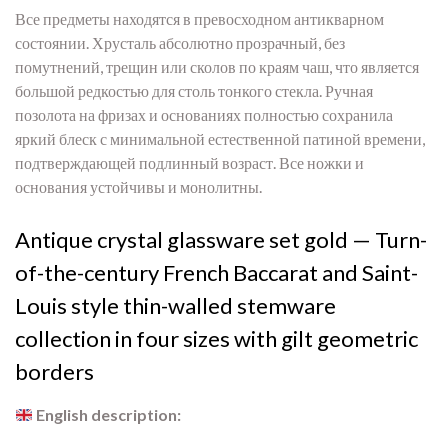
Все предметы находятся в превосходном антикварном
состоянии. Хрусталь абсолютно прозрачный, без
помутнений, трещин или сколов по краям чаш, что является
большой редкостью для столь тонкого стекла. Ручная
позолота на фризах и основаниях полностью сохранила
яркий блеск с минимальной естественной патиной времени,
подтверждающей подлинный возраст. Все ножки и
основания устойчивы и монолитны.
Antique crystal glassware set gold — Turn-
of-the-century French Baccarat and Saint-
Louis style thin-walled stemware
collection in four sizes with gilt geometric
borders
English description: