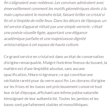
fin s’alignaient avec noblesse. Les convives admiraient avec
émerveillement comment les motifs géométriques dorés à la
main capturaient le moindre éclat, faisant briller ce cristal si
fin et si limpide de mille feux. Dans les décors de l’époque, un
tel service d’apparat n’était pas une simple verrerie : c’était
une poésie visuelle figée, apportant une élégance
académique parfaite et une majestueuse dignité
aristocratique à cet espace de haute culture.
Ce grand service en cristal est dans un état de conservation
d’origine remarquable. Malgré l’extrême finesse du buvant, la
matière est d’une limpidité absolue, sans aucune
opacification, fêlure ni égrenure, ce qui constitue une
véritable rareté pour du verre aussi fin. Les dorures d’origine
sur les frises et les bases ont précieusement conservé tout
leur éclat d’époque, affichant une infime patine naturelle
témoignant de leur authenticité. Toutes les jambes et les
bases sont parfaitement stables et monolithiques.