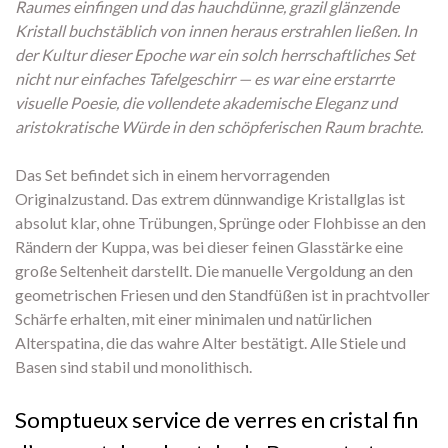
Raumes einfingen und das hauchdünne, grazil glänzende
Kristall buchstäblich von innen heraus erstrahlen ließen. In
der Kultur dieser Epoche war ein solch herrschaftliches Set
nicht nur einfaches Tafelgeschirr — es war eine erstarrte
visuelle Poesie, die vollendete akademische Eleganz und
aristokratische Würde in den schöpferischen Raum brachte.
Das Set befindet sich in einem hervorragenden
Originalzustand. Das extrem dünnwandige Kristallglas ist
absolut klar, ohne Trübungen, Sprünge oder Flohbisse an den
Rändern der Kuppa, was bei dieser feinen Glasstärke eine
große Seltenheit darstellt. Die manuelle Vergoldung an den
geometrischen Friesen und den Standfüßen ist in prachtvoller
Schärfe erhalten, mit einer minimalen und natürlichen
Alterspatina, die das wahre Alter bestätigt. Alle Stiele und
Basen sind stabil und monolithisch.
Somptueux service de verres en cristal fin