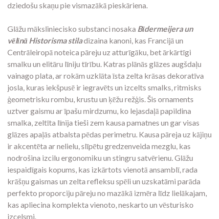
dziedošu skaņu pie vismazākā pieskāriena.
Glāžu māksliniecisko substanci nosaka
Bīdermeijera un
vēlīnā Historisma stila
dizaina kanoni, kas Francijā un
Centrāleiropā noteica pāreju uz atturīgāku, bet ārkārtīgi
smalku un elitāru līniju tīrību. Katras plānās glāzes augšdaļu
vainago plata, ar rokām uzklāta īsta zelta krāsas dekoratīva
josla, kuras iekšpusē ir iegravēts un izcelts smalks, ritmisks
ģeometrisku rombu, krustu un ķēžu režģis. Šis ornaments
uztver gaismu ar īpašu mirdzumu, ko lejasdaļā papildina
smalka, zeltīta līnija tieši zem kausa pamatnes un gar visas
glāzes apaļās atbalsta pēdas perimetru. Kausa pāreja uz kājiņu
ir akcentēta ar nelielu, slīpētu gredzenveida mezglu, kas
nodrošina izcilu ergonomiku un stingru satvērienu. Glāžu
iespaidīgais kopums, kas izkārtots vienotā ansamblī, rada
krāšņu gaismas un zelta refleksu spēli un uzskatāmi parāda
perfekto proporciju pāreju no mazākā izmēra līdz lielākajam,
kas apliecina komplekta vienoto, neskarto un vēsturisko
izcelsmi.