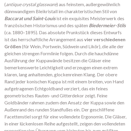
(
antique crystal glassware
) aus feinstem, außergewöhnlich
dünnwandigem Bleikristall im charakteristischen Stil von
Baccarat und Saint-Louis
ist ein exquisites Meisterwerk des
französischen Historismus und des späten
Biedermeier-Stils
(ca. 1880–1895). Das absolute Prunkstück dieses Entwurfs
ist das herrschaftliche Arrangement aus
vier verschiedenen
Größen
(für Wein, Portwein, Südwein und Likör), die alle der
gleichen strengen Formlinie folgen. Durch die hauchdünne
Ausführung der Kuppawände besitzen die Gläser eine
bemerkenswerte Leichtigkeit und erzeugen einen extrem
klaren, lang anhaltenden, glockenreinen Klang. Der obere
Rand jeder konischen Kuppa ist mit einem breiten, von Hand
aufgetragenen Echtgoldband verziert, das ein feines
geometrisches Rauten- und Gitterdekor zeigt. Feine
Goldbänder rahmen zudem den Ansatz der Kuppa sowie den
Außenrand des runden Standfußes ein. Der geschliffene
Facettenstiel sorgt für eine vollendete Ergonomie. Die Gläser,
in einer lückenlosen Reihe aufgestellt, zeigen den vollendeten
proportionalen Übergang vom kleinsten bis zum größten