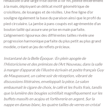
rehaussée d’une large frise dorée à l’or fin, peinte entièrement
à la main, déployant un délicat motif géométrique de
croisillons, de losanges et de résilles. Une fine ligne d’or
souligne également la base du paraison ainsi que le profil du
pied circulaire. La jambe à pans coupés est agrémentée d’un
bouton taillé qui assure une prise en main parfaite.
L’alignement rigoureux des différentes tailles révèle une
progression harmonique parfaite du plus petit au plus grand
modèle, créant un jeu de reflets précieux.
Instantané de la Belle Époque : En plein apogée de
l’Historicisme et des prémices de l’Art Nouveau, dans la salle
à manger d’apparat de l’illustre écrivain et poète français Guy
de Maupassant, un calme soir de réception, vibrant de
discussions littéraires, enveloppait la pièce. Le salon
embaumait le cigare de choix, le café et les fruits frais, tandis
que la lumière des bougies scintillait magnifiquement sur les
buffets massifs en acajou et l’orfèvrerie en argent. Sur la
nappe en damas blanc, les quatre tailles de verres en cristal