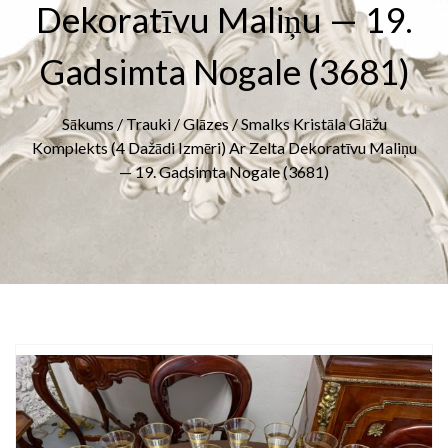
Dekoratīvu Maliņu — 19.
Gadsimta Nogale (3681)
Sākums
/
Trauki
/
Glāzes
/ Smalks Kristāla Glāžu
Komplekts (4 Dažādi Izmēri) Ar Zelta Dekoratīvu Maliņu
— 19. Gadsimta Nogale (3681)