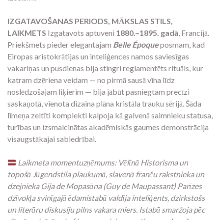
IZGATAVOŠANAS PERIODS, MĀKSLAS STILS,
LAIKMETS
Izgatavots aptuveni
1880.–1895. gadā
, Francijā.
Priekšmets pieder elegantajam
Belle Époque
posmam, kad
Eiropas aristokrātijas un inteliģences namos saviesīgas
vakariņas un pusdienas bija stingri reglamentēts rituāls, kur
katram dzēriena veidam — no pirmā sausā vīna līdz
noslēdzošajam liķierim — bija jābūt pasniegtam precīzi
saskaņotā, vienota dizaina plāna kristāla trauku sērijā. Šāda
līmeņa zeltīti komplekti kalpoja kā galvenā saimnieku statusa,
turības un izsmalcinātas akadēmiskās gaumes demonstrācija
visaugstākajai sabiedrībai.
Laikmeta momentuzņēmums: Vēlīnā Historisma un
topošā Jūgendstila plaukumā, slavenā franču rakstnieka un
dzejnieka Gija de Mopasāna (Guy de Maupassant) Parīzes
dzīvokļa svinīgajā ēdamistabā valdīja inteliģents, dzirkstošs
un literāru diskusiju pilns vakara miers. Istabā smaržoja pēc