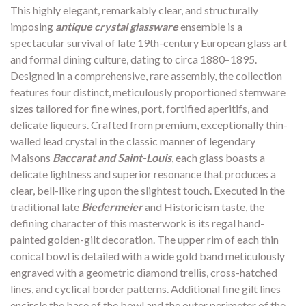
This highly elegant, remarkably clear, and structurally
imposing
antique crystal glassware
ensemble is a
spectacular survival of late 19th-century European glass art
and formal dining culture, dating to circa 1880–1895.
Designed in a comprehensive, rare assembly, the collection
features four distinct, meticulously proportioned stemware
sizes tailored for fine wines, port, fortified aperitifs, and
delicate liqueurs. Crafted from premium, exceptionally thin-
walled lead crystal in the classic manner of legendary
Maisons
Baccarat and Saint-Louis
, each glass boasts a
delicate lightness and superior resonance that produces a
clear, bell-like ring upon the slightest touch. Executed in the
traditional late
Biedermeier
and Historicism taste, the
defining character of this masterwork is its regal hand-
painted golden-gilt decoration. The upper rim of each thin
conical bowl is detailed with a wide gold band meticulously
engraved with a geometric diamond trellis, cross-hatched
lines, and cyclical border patterns. Additional fine gilt lines
encircle the base of the bowl and the outer perimeter of the