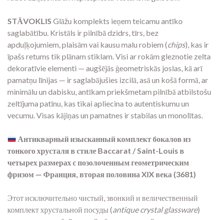
STĀVOKLIS
Glāžu komplekts ieņem teicamu antīko
saglabātību. Kristāls ir pilnībā dzidrs, tīrs, bez
apduļķojumiem, plaisām vai kausu malu robiem (
chips
), kas ir
īpašs retums tik plānam stiklam. Visi ar rokām gleznotie zelta
dekoratīvie elementi — augšējās ģeometriskās joslas, kā arī
pamatņu līnijas — ir saglabājušies izcilā, asā un košā formā, ar
minimālu un dabisku, antīkam priekšmetam pilnībā atbilstošu
zeltījuma patīnu, kas tikai apliecina to autentiskumu un
vecumu. Visas kājiņas un pamatnes ir stabilas un monolītas.
Антикварный изысканный комплект бокалов из
тонкого хрусталя в стиле Baccarat / Saint-Louis в
четырех размерах с позолоченным геометрическим
фризом — Франция, вторая половина XIX века (3681)
Этот исключительно чистый, звонкий и величественный
комплект хрустальной посуды (
antique crystal glassware
)