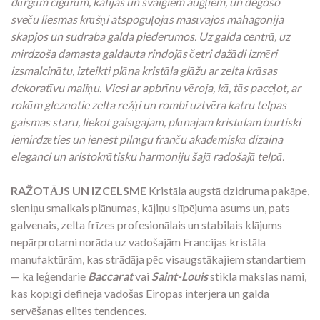
dārgām cigārām, kafijas un svaigiem augļiem, un degošo
sveču liesmas krāšņi atspoguļojās masīvajos mahagonija
skapjos un sudraba galda piederumos. Uz galda centrā, uz
mirdzoša damasta galdauta rindojās četri dažādi izmēri
izsmalcinātu, izteikti plāna kristāla glāžu ar zelta krāsas
dekoratīvu maliņu. Viesi ar apbrīnu vēroja, kā, tās paceļot, ar
rokām gleznotie zelta režģi un rombi uztvēra katru telpas
gaismas staru, liekot gaisīgajam, plānajam kristālam burtiski
iemirdzēties un ienest pilnīgu franču akadēmiskā dizaina
eleganci un aristokrātisku harmoniju šajā radošajā telpā.
RAŽOTĀJS UN IZCELSME
Kristāla augstā dzidruma pakāpe,
sieniņu smalkais plānumas, kājiņu slīpējuma asums un, pats
galvenais, zelta frīzes profesionālais un stabilais klājums
nepārprotami norāda uz vadošajām Francijas kristāla
manufaktūrām, kas strādāja pēc visaugstākajiem standartiem
— kā leģendārie
Baccarat
vai
Saint-Louis
stikla mākslas nami,
kas kopīgi definēja vadošās Eiropas interjera un galda
servēšanas elites tendences.