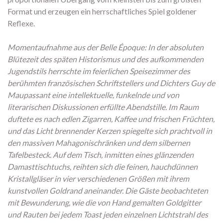
Format und erzeugen ein herrschaftliches Spiel goldener
Reflexe.
Momentaufnahme aus der Belle Époque: In der absoluten
Blütezeit des späten Historismus und des aufkommenden
Jugendstils herrschte im feierlichen Speisezimmer des
berühmten französischen Schriftstellers und Dichters Guy de
Maupassant eine intellektuelle, funkelnde und von
literarischen Diskussionen erfüllte Abendstille. Im Raum
duftete es nach edlen Zigarren, Kaffee und frischen Früchten,
und das Licht brennender Kerzen spiegelte sich prachtvoll in
den massiven Mahagonischränken und dem silbernen
Tafelbesteck. Auf dem Tisch, inmitten eines glänzenden
Damasttischtuchs, reihten sich die feinen, hauchdünnen
Kristallgläser in vier verschiedenen Größen mit ihrem
kunstvollen Goldrand aneinander. Die Gäste beobachteten
mit Bewunderung, wie die von Hand gemalten Goldgitter
und Rauten bei jedem Toast jeden einzelnen Lichtstrahl des