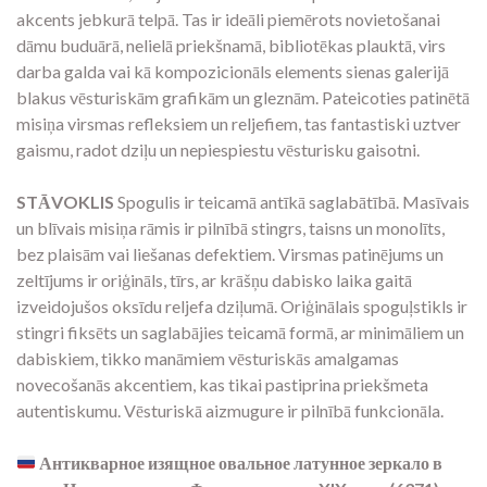
akcents jebkurā telpā. Tas ir ideāli piemērots novietošanai
dāmu buduārā, nelielā priekšnamā, bibliotēkas plauktā, virs
darba galda vai kā kompozicionāls elements sienas galerijā
blakus vēsturiskām grafikām un gleznām. Pateicoties patinētā
misiņa virsmas refleksiem un reljefiem, tas fantastiski uztver
gaismu, radot dziļu un nepiespiestu vēsturisku gaisotni.
STĀVOKLIS
Spogulis ir teicamā antīkā saglabātībā. Masīvais
un blīvais misiņa rāmis ir pilnībā stingrs, taisns un monolīts,
bez plaisām vai liešanas defektiem. Virsmas patinējums un
zeltījums ir oriģināls, tīrs, ar krāšņu dabisko laika gaitā
izveidojušos oksīdu reljefa dziļumā. Oriģinālais spoguļstikls ir
stingri fiksēts un saglabājies teicamā formā, ar minimāliem un
dabiskiem, tikko manāmiem vēsturiskās amalgamas
novecošanās akcentiem, kas tikai pastiprina priekšmeta
autentiskumu. Vēsturiskā aizmugure ir pilnībā funkcionāla.
Антикварное изящное овальное латунное зеркало в