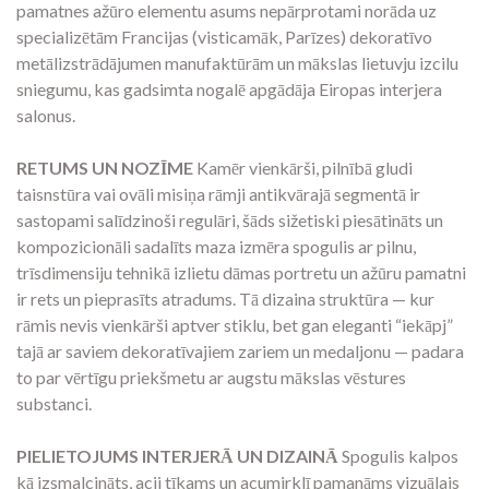
pamatnes ažūro elementu asums nepārprotami norāda uz
specializētām Francijas (visticamāk, Parīzes) dekoratīvo
metālizstrādājumen manufaktūrām un mākslas lietuvju izcilu
sniegumu, kas gadsimta nogalē apgādāja Eiropas interjera
salonus.
RETUMS UN NOZĪME
Kamēr vienkārši, pilnībā gludi
taisnstūra vai ovāli misiņa rāmji antikvārajā segmentā ir
sastopami salīdzinoši regulāri, šāds sižetiski piesātināts un
kompozicionāli sadalīts maza izmēra spogulis ar pilnu,
trīsdimensiju tehnikā izlietu dāmas portretu un ažūru pamatni
ir rets un pieprasīts atradums. Tā dizaina struktūra — kur
rāmis nevis vienkārši aptver stiklu, bet gan eleganti “iekāpj”
tajā ar saviem dekoratīvajiem zariem un medaljonu — padara
to par vērtīgu priekšmetu ar augstu mākslas vēstures
substanci.
PIELIETOJUMS INTERJERĀ UN DIZAINĀ
Spogulis kalpos
kā izsmalcināts, acij tīkams un acumirklī pamanāms vizuālais