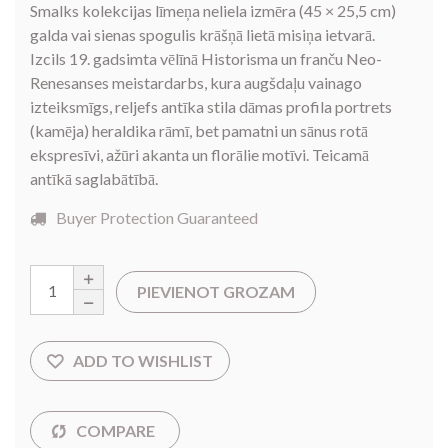
Smalks kolekcijas līmeņa neliela izmēra (45 × 25,5 cm)
galda vai sienas spogulis krāšņā lietā misiņa ietvarā.
Izcils 19. gadsimta vēlīnā Historisma un franču Neo-
Renesanses meistardarbs, kura augšdaļu vainago
izteiksmīgs, reljefs antīka stila dāmas profila portrets
(kamēja) heraldika rāmī, bet pamatni un sānus rotā
ekspresīvi, ažūri akanta un florālie motīvi. Teicamā
antīkā saglabātībā.
Buyer Protection Guaranteed
PIEVIENOT GROZAM