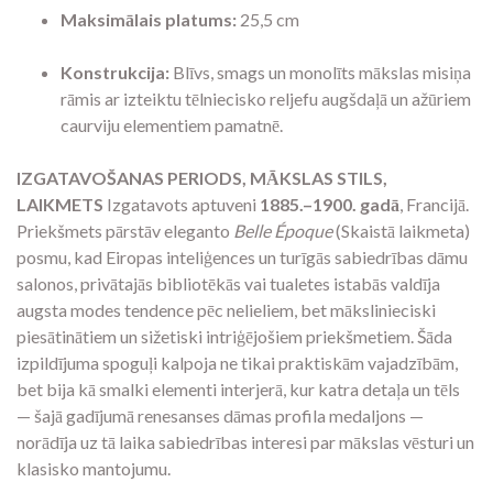
Maksimālais platums:
25,5 cm
Konstrukcija:
Blīvs, smags un monolīts mākslas misiņa
rāmis ar izteiktu tēlniecisko reljefu augšdaļā un ažūriem
caurviju elementiem pamatnē.
IZGATAVOŠANAS PERIODS, MĀKSLAS STILS,
LAIKMETS
Izgatavots aptuveni
1885.–1900. gadā
, Francijā.
Priekšmets pārstāv eleganto
Belle Époque
(Skaistā laikmeta)
posmu, kad Eiropas inteliģences un turīgās sabiedrības dāmu
salonos, privātajās bibliotēkās vai tualetes istabās valdīja
augsta modes tendence pēc nelieliem, bet mākslinieciski
piesātinātiem un sižetiski intriģējošiem priekšmetiem. Šāda
izpildījuma spoguļi kalpoja ne tikai praktiskām vajadzībām,
bet bija kā smalki elementi interjerā, kur katra detaļa un tēls
— šajā gadījumā renesanses dāmas profila medaljons —
norādīja uz tā laika sabiedrības interesi par mākslas vēsturi un
klasisko mantojumu.