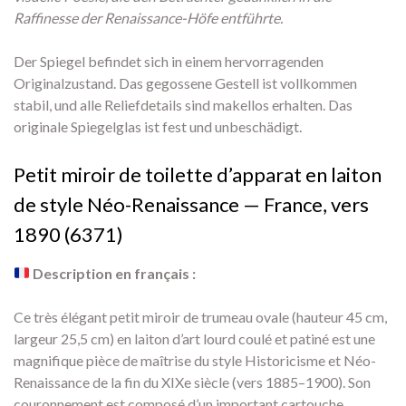
Raffinesse der Renaissance-Höfe entführte.
Der Spiegel befindet sich in einem hervorragenden
Originalzustand. Das gegossene Gestell ist vollkommen
stabil, und alle Reliefdetails sind makellos erhalten. Das
originale Spiegelglas ist fest und unbeschädigt.
Petit miroir de toilette d’apparat en laiton
de style Néo-Renaissance — France, vers
1890 (6371)
Description en français :
Ce très élégant petit miroir de trumeau ovale (hauteur 45 cm,
largeur 25,5 cm) en laiton d’art lourd coulé et patiné est une
magnifique pièce de maîtrise du style Historicisme et Néo-
Renaissance de la fin du XIXe siècle (vers 1885–1900). Son
couronnement est composé d’un important cartouche