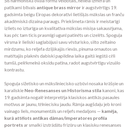
Šis harmoniskā ovāla formā veidotais, neliela izmēra un
patīkami blīvais
antique brass mirror
ir augstvērtīgs 19.
gadsimta beigu Eiropas dekoratīvi lietišķās mākslas un franču
akadēmiskā dizaina paraugs. Priekšmeta rāmis ir meistarīgi
izliets no izturīga un kvalitatīva mākslas misiņa sakausējuma,
kas pēc tam ticis prasmīgi ugunī patinēts un cizelēts. Spoguļa
virsma ir lieliski saglabājusi savu vēsturisko, silto zeltaino
mirdzumu, ko reljefa dziļākajās rievās, pinuma ornautos un
matētajās plaknēs dabiski papildina laika gaitā iegūtā cēli
tumšā, pelēkmelnā oksīdu patīna, radot augstvērtīgu vizuālo
kontrastu.
Spoguļa sižetisko un māksliniecisko uzbūvi nosaka krāšņie un
karaliskie
Neo-Renesanses un Historisma stila
kanoni, kas
19. gadsimta nogalē interpretēja klasiskos antīkās pasaules
motīvus ar jaunu, tēlniecisku jaudu. Rāmja augšdaļu jeb kroni
vainago liels, monumentāls un reljefs medaljons —
kamēja,
kurā attēlots antīkas dāmas/imperatores profila
portrets
ar smalki izstrādātu frizūru un klasisku renesanses