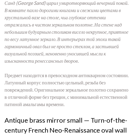
Санд (George Sand) царил умиротворяющий вечерний покой.
В комнате пахло дорогими книгами и свежими цветами в
хрустальной вазе на столе, чьи глубокие оттенки
отражались в чистом зеркальном полотне. На стене над
небольшим будуарным столиком висело некрупное, приятное
по весу латунное зеркало. В интерьерах той эпохи такой
гармоничный овал был не просто стеклом, а застывшей
визуальной поэзией, мгновенно уносившей мысли к
изысканности ренессансных дворов.
Предмет находится в превосходном антикварном состоянии.
Латунный корпус полностью цельный, резьба без
повреждений. Оригинальное зеркальное полотно сохранено
в отличной форме без трещин, с минимальной естественной
патиной амальгамы времени.
Antique brass mirror small — Turn-of-the-
century French Neo-Renaissance oval wall