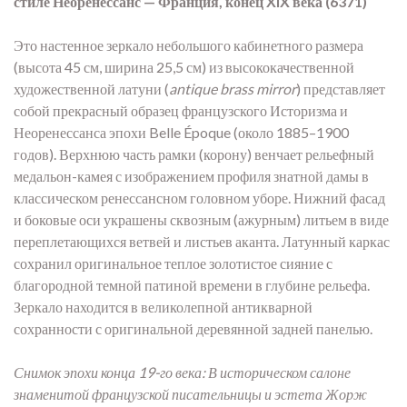
стиле Неоренессанс — Франция, конец XIX века (6371)
Это настенное зеркало небольшого кабинетного размера
(высота 45 см, ширина 25,5 см) из высококачественной
художественной латуни (
antique brass mirror
) представляет
собой прекрасный образец французского Историзма и
Неоренессанса эпохи Belle Époque (около 1885–1900
годов). Верхнюю часть рамки (корону) венчает рельефный
медальон-камея с изображением профиля знатной дамы в
классическом ренессансном головном уборе. Нижний фасад
и боковые оси украшены сквозным (ажурным) литьем в виде
переплетающихся ветвей и листьев аканта. Латунный каркас
сохранил оригинальное теплое золотистое сияние с
благородной темной патиной времени в глубине рельефа.
Зеркало находится в великолепной антикварной
сохранности с оригинальной деревянной задней панелью.
Снимок эпохи конца 19-го века: В историческом салоне
знаменитой французской писательницы и эстета Жорж