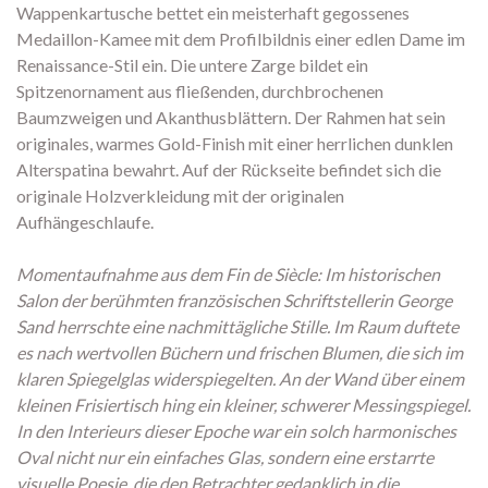
Wappenkartusche bettet ein meisterhaft gegossenes
Medaillon-Kamee mit dem Profilbildnis einer edlen Dame im
Renaissance-Stil ein. Die untere Zarge bildet ein
Spitzenornament aus fließenden, durchbrochenen
Baumzweigen und Akanthusblättern. Der Rahmen hat sein
originales, warmes Gold-Finish mit einer herrlichen dunklen
Alterspatina bewahrt. Auf der Rückseite befindet sich die
originale Holzverkleidung mit der originalen
Aufhängeschlaufe.
Momentaufnahme aus dem Fin de Siècle: Im historischen
Salon der berühmten französischen Schriftstellerin George
Sand herrschte eine nachmittägliche Stille. Im Raum duftete
es nach wertvollen Büchern und frischen Blumen, die sich im
klaren Spiegelglas widerspiegelten. An der Wand über einem
kleinen Frisiertisch hing ein kleiner, schwerer Messingspiegel.
In den Interieurs dieser Epoche war ein solch harmonisches
Oval nicht nur ein einfaches Glas, sondern eine erstarrte
visuelle Poesie, die den Betrachter gedanklich in die