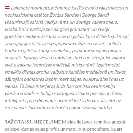
Laikmeta momentuzņēmums: Izcilās franču rakstnieces un
neoklasicisma estētes Žoržas Sandas (George Sand)
vēsturiskajā salonā valdīja rāms un domīgs vakara miers.
Istabā lēni smaržoja pēc dārgām grāmatām un svaigi
grieztiem ziediem kristāla vāzē uz galda, kuru dziļie toņi krāšņi
atspoguļojās dzidrajā spoguļvirsmā. Pie sienas virs neliela
buduāra galdiņa karājās nelielais, patīkami smagais misiņa
spogulis. Istabas viesi uz mirkli apstājās un vēroja, kā vakara
sveču gaisma iemirdzas matētajā misiņa rāmī, izgaismojot
smalkās dāmas profila vaibstus kamējas medaljonā un liekot
ažūrajām pamatnes lapām mest dziļas, skulpturālas ēnas uz
sienas. Tā laika interjeros šāds harmonisks ovāls nebija
vienkārši stikls — tā bija sastingusi vizuālā poēzija un tiešs,
inteliģents pavediens, kas acumirklī lika domās aizceļot uz
renesanses laika itāļu un franču galmu izsmalcinātību.
RAŽOTĀJS UN IZCELSME
Misiņa liešanas tehnikas augstā
pakāpe, dāmas sejas profila un matu loku precizitāte, kā arī