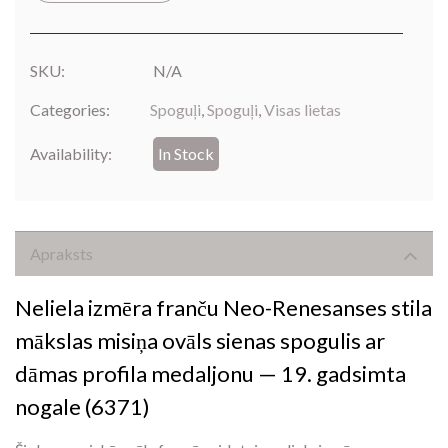
SKU:
N/A
Categories:
Spoguļi
,
Spoguļi
,
Visas lietas
Availability:
In Stock
Apraksts
Neliela izmēra franču Neo-Renesanses stila
mākslas misiņa ovāls sienas spogulis ar
dāmas profila medaljonu — 19. gadsimta
nogale (6371)