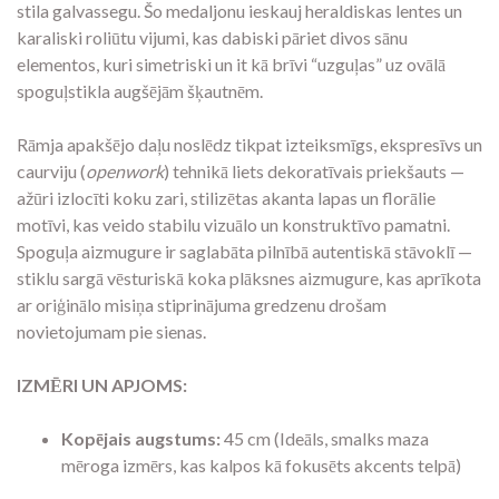
stila galvassegu. Šo medaljonu ieskauj heraldiskas lentes un
karaliski roliūtu vijumi, kas dabiski pāriet divos sānu
elementos, kuri simetriski un it kā brīvi “uzguļas” uz ovālā
spoguļstikla augšējām šķautnēm.
Rāmja apakšējo daļu noslēdz tikpat izteiksmīgs, ekspresīvs un
caurviju (
openwork
) tehnikā liets dekoratīvais priekšauts —
ažūri izlocīti koku zari, stilizētas akanta lapas un florālie
motīvi, kas veido stabilu vizuālo un konstruktīvo pamatni.
Spoguļa aizmugure ir saglabāta pilnībā autentiskā stāvoklī —
stiklu sargā vēsturiskā koka plāksnes aizmugure, kas aprīkota
ar oriģinālo misiņa stiprinājuma gredzenu drošam
novietojumam pie sienas.
IZMĒRI UN APJOMS:
Kopējais augstums:
45 cm (Ideāls, smalks maza
mēroga izmērs, kas kalpos kā fokusēts akcents telpā)