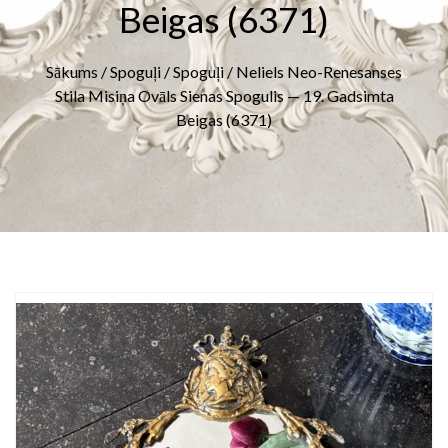
Beigas (6371)
Sākums
/
Spoguļi
/
Spoguļi
/ Neliels Neo-Renesanses
Stila Misiņa Ovāls Sienas Spogulis — 19. Gadsimta
Beigas (6371)