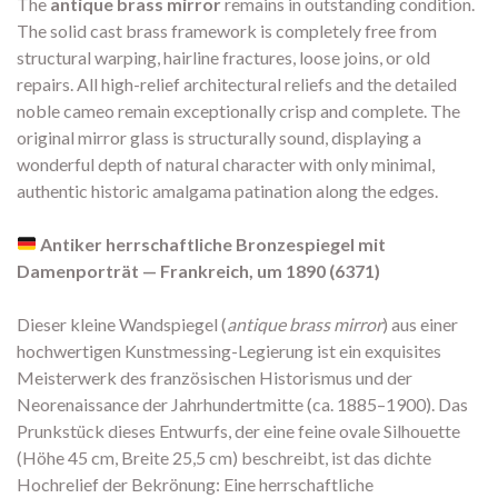
The
antique brass mirror
remains in outstanding condition.
The solid cast brass framework is completely free from
structural warping, hairline fractures, loose joins, or old
repairs. All high-relief architectural reliefs and the detailed
noble cameo remain exceptionally crisp and complete. The
original mirror glass is structurally sound, displaying a
wonderful depth of natural character with only minimal,
authentic historic amalgama patination along the edges.
Antiker herrschaftliche Bronzespiegel mit
Damenporträt — Frankreich, um 1890 (6371)
Dieser kleine Wandspiegel (
antique brass mirror
) aus einer
hochwertigen Kunstmessing-Legierung ist ein exquisites
Meisterwerk des französischen Historismus und der
Neorenaissance der Jahrhundertmitte (ca. 1885–1900). Das
Prunkstück dieses Entwurfs, der eine feine ovale Silhouette
(Höhe 45 cm, Breite 25,5 cm) beschreibt, ist das dichte
Hochrelief der Bekrönung: Eine herrschaftliche