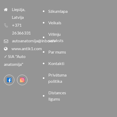
Liepāja,
Sākumlapa
Latvija
Veikals
+371
26366331
Vēlmju
saraksts
autoanatomija@inbox.lv
www.antik1.com
Par mums
✓ SIA "Auto
Kontakti
anatomija"
Privātuma
politika
Distances
līgums