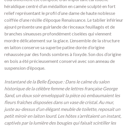
héraldique centré d’un médaillon en camée sculpté en fort
relief représentant le profil d’une dame de haute noblesse
coiffée d’une résille d’époque Renaissance. Le tablier inférieur
ajouré présente une guirlande de rinceaux feuillagés et de
branches sinueuses profondément ciselées qui viennent
mordre délicatement sur la glace. L’ensemble de la structure
en laiton conserve sa superbe patine dorée d’origine
rehaussée par des fonds sombres à l’oxyde. Son dos d’origine
en bois a été précieusement conservé avec son anneau de
suspension d’époque.
Instantané de la Belle Époque : Dans le calme du salon
historique de la célèbre femme de lettres française George
Sand, un doux soir enveloppait la pièce où embaumaient les
fleurs fraîches disposées dans un vase de cristal. Au mur,
juste au-dessus d’un élégant meuble de toilette, reposait un
petit miroir en laiton lourd. Les hôtes s’arrêtaient un instant,
captivés par la lumière des bougies qui faisait scintiller les