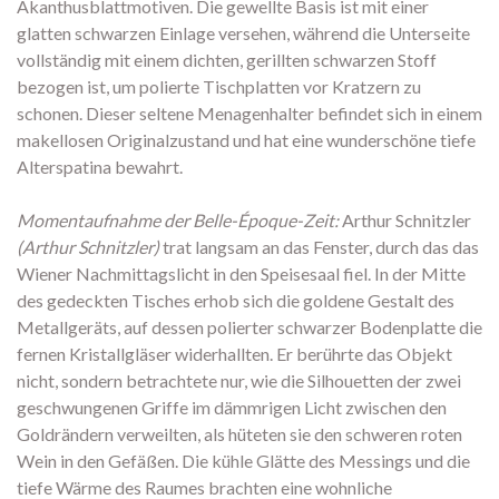
Akanthusblattmotiven. Die gewellte Basis ist mit einer
glatten schwarzen Einlage versehen, während die Unterseite
vollständig mit einem dichten, gerillten schwarzen Stoff
bezogen ist, um polierte Tischplatten vor Kratzern zu
schonen. Dieser seltene Menagenhalter befindet sich in einem
makellosen Originalzustand und hat eine wunderschöne tiefe
Alterspatina bewahrt.
Momentaufnahme der Belle-Époque-Zeit:
Arthur Schnitzler
(Arthur Schnitzler)
trat langsam an das Fenster, durch das das
Wiener Nachmittagslicht in den Speisesaal fiel. In der Mitte
des gedeckten Tisches erhob sich die goldene Gestalt des
Metallgeräts, auf dessen polierter schwarzer Bodenplatte die
fernen Kristallgläser widerhallten. Er berührte das Objekt
nicht, sondern betrachtete nur, wie die Silhouetten der zwei
geschwungenen Griffe im dämmrigen Licht zwischen den
Goldrändern verweilten, als hüteten sie den schweren roten
Wein in den Gefäßen. Die kühle Glätte des Messings und die
tiefe Wärme des Raumes brachten eine wohnliche