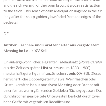
and the rich warmth of the room brought a cozy satisfaction
to the salon. This sense of calm anticipation lingered in the air
long after the sharp golden glow faded from the edges of the
pedestal.
DE
Antiker Flaschen- und Karaffenhalter aus vergoldetem
Messing im Louis-XV-Stil
Ein außergewöhnlicher, eleganter Tafelaufsatz (
Porte-carafe
)
aus der Zeit des späten
Historismus
(um 1880–1900),
meisterhaft gefertigt im französischen
Louis-XV
-Stil. Dieses
herrschaftliche Doppelgestell für zwei Weinflaschen oder
Kristallkaraffen ist aus massivem
Messing
oder Bronze mit
einer feinen, warm glänzenden Goldoberfläche gegossen. Das
durchbrochen gearbeitete Untergestell besticht durch zwei
hohe Griffe mit vegetabilen Rocaillen und