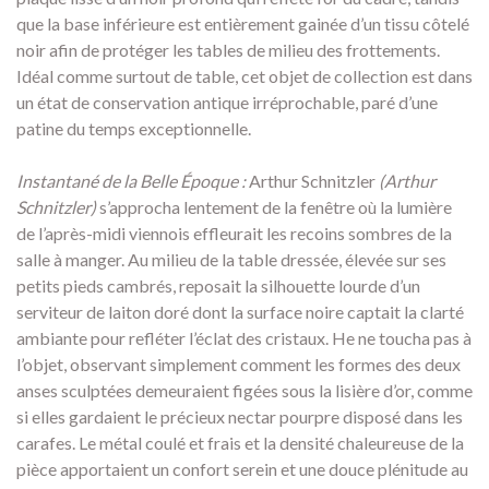
que la base inférieure est entièrement gainée d’un tissu côtelé
noir afin de protéger les tables de milieu des frottements.
Idéal comme surtout de table, cet objet de collection est dans
un état de conservation antique irréprochable, paré d’une
patine du temps exceptionnelle.
Instantané de la Belle Époque :
Arthur Schnitzler
(Arthur
Schnitzler)
s’approcha lentement de la fenêtre où la lumière
de l’après-midi viennois effleurait les recoins sombres de la
salle à manger. Au milieu de la table dressée, élevée sur ses
petits pieds cambrés, reposait la silhouette lourde d’un
serviteur de laiton doré dont la surface noire captait la clarté
ambiante pour refléter l’éclat des cristaux. He ne toucha pas à
l’objet, observant simplement comment les formes des deux
anses sculptées demeuraient figées sous la lisière d’or, comme
si elles gardaient le précieux nectar pourpre disposé dans les
carafes. Le métal coulé et frais et la densité chaleureuse de la
pièce apportaient un confort serein et une douce plénitude au