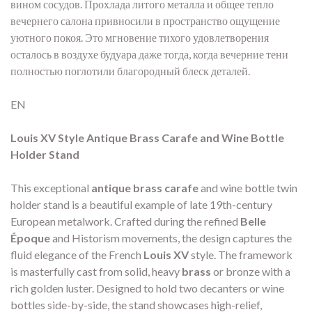
вином сосудов. Прохлада литого металла и общее тепло
вечернего салона привносили в пространство ощущение
уютного покоя. Это мгновение тихого удовлетворения
осталось в воздухе будуара даже тогда, когда вечерние тени
полностью поглотили благородный блеск деталей.
EN
Louis XV Style Antique Brass Carafe and Wine Bottle
Holder Stand
This exceptional
antique brass carafe
and wine bottle twin
holder stand is a beautiful example of late 19th-century
European metalwork. Crafted during the refined
Belle
Époque
and Historism movements, the design captures the
fluid elegance of the French
Louis XV
style. The framework
is masterfully cast from solid, heavy
brass
or bronze with a
rich golden luster. Designed to hold two decanters or wine
bottles side-by-side, the stand showcases high-relief,