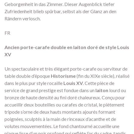
Geborgenheit in das Zimmer. Dieser Augenblick tiefer
Zufriedenheit blieb spürbar, selbst als der Glanz an den
Rändern verlosch.
FR
Ancien porte-carafe double en laiton doré de style Louis
XV
Un spectaculaire et très élégant porte-carafe ou serviteur de
table double d’époque
Historisme
(fin du XIXe siècle), réalisé
dans le plus pur style rocaille
Louis XV
. Cette pièce de
service de grand prestige est fondue dans un
laiton
lourd ou
bronze de haute densité au fini doré chaleureux. Conçu pour
accueillir deux bouteilles ou carafes de cristal, le piètement
tripode s’orne de deux hauts montants ajourés formant
poignées, sculptés à la main de rinceaux d’acanthe et de
volutes mouvementées. Le fond chantourné accueille une
plaque lisse d’un noir profond qui reflète l’or du cadre, tandis