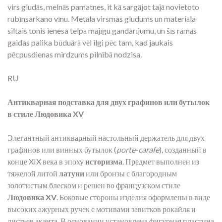
virs gludās, melnās pamatnes, it kā sargājot tajā novietoto
rubīnsarkano vīnu. Metāla virsmas gludums un materiāla
siltais tonis ienesa telpā mājīgu gandarījumu, un šīs rāmās
gaidas palika būduārā vēl ilgi pēc tam, kad jaukais
pēcpusdienas mirdzums pilnībā nodzisa.
RU
Антикварная подставка для двух графинов или бутылок
в стиле Людовика XV
Элегантный антикварный настольный держатель для двух
графинов или винных бутылок (
porte-carafe
), созданный в
конце XIX века в эпоху
историзма
. Предмет выполнен из
тяжелой литой
латуни
или бронзы с благородным
золотистым блеском и решен во французском стиле
Людовика XV
. Боковые стороны изделия оформлены в виде
высоких ажурных ручек с мотивами завитков рокайля и
листьев аканта. В основании установлена фигурная пластина