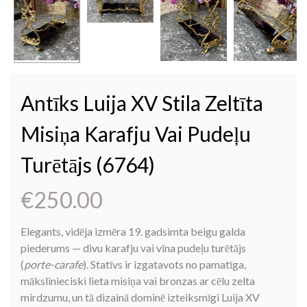
Antīks Luija XV Stila Zeltīta
Misiņa Karafju Vai Pudeļu
Turētājs (6764)
€
250.00
Elegants, vidēja izmēra 19. gadsimta beigu galda
piederums — divu karafju vai vīna pudeļu turētājs
(
porte-carafe
). Statīvs ir izgatavots no pamatīga,
mākslinieciski lieta misiņa vai bronzas ar cēlu zelta
mirdzumu, un tā dizainā dominē izteiksmīgi Luija XV