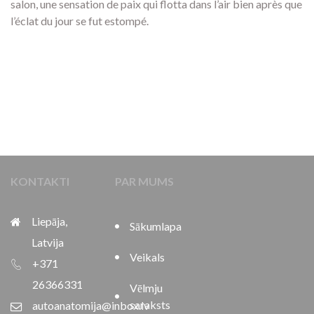
salon, une sensation de paix qui flotta dans l’air bien après que
l’éclat du jour se fut estompé.
KONTAKTI
PAR MUMS
Liepāja,
Sākumlapa
Latvija
Veikals
+371
26366331
Vēlmju
saraksts
autoanatomija@inbox.lv