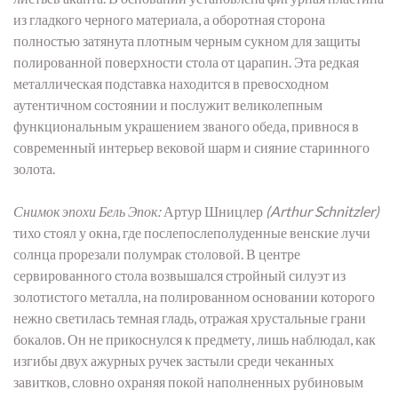
из гладкого черного материала, а оборотная сторона
полностью затянута плотным черным сукном для защиты
полированной поверхности стола от царапин. Эта редкая
металлическая подставка находится в превосходном
аутентичном состоянии и послужит великолепным
функциональным украшением званого обеда, привнося в
современный интерьер вековой шарм и сияние старинного
золота.
Снимок эпохи Бель Эпок:
Артур Шницлер
(Arthur Schnitzler)
тихо стоял у окна, где послепослеполуденные венские лучи
солнца прорезали полумрак столовой. В центре
сервированного стола возвышался стройный силуэт из
золотистого металла, на полированном основании которого
нежно светилась темная гладь, отражая хрустальные грани
бокалов. Он не прикоснулся к предмету, лишь наблюдал, как
изгибы двух ажурных ручек застыли среди чеканных
завитков, словно охраняя покой наполненных рубиновым