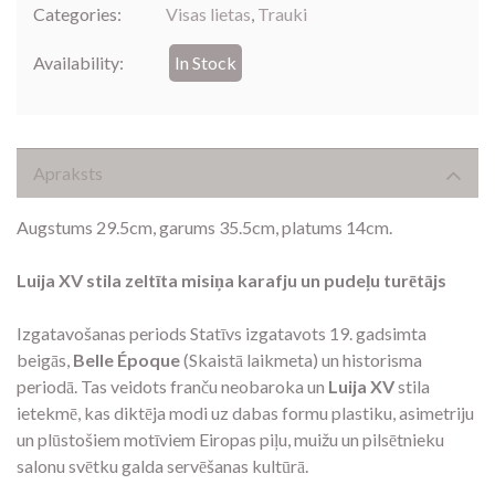
Categories:
Visas lietas
,
Trauki
Availability:
In Stock
Apraksts
Augstums 29.5cm, garums 35.5cm, platums 14cm.
Luija XV stila zeltīta misiņa karafju un pudeļu turētājs
Izgatavošanas periods Statīvs izgatavots 19. gadsimta
beigās,
Belle Époque
(Skaistā laikmeta) un historisma
periodā. Tas veidots franču neobaroka un
Luija XV
stila
ietekmē, kas diktēja modi uz dabas formu plastiku, asimetriju
un plūstošiem motīviem Eiropas piļu, muižu un pilsētnieku
salonu svētku galda servēšanas kultūrā.