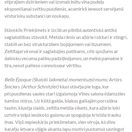
stiprajiem dzērieniem vai izsmalcinātu vīna pudeļu
eksponēšanai svētku pusdienās, acumirklī ienesot servējumā
vēsturisku substanci un noskaņu.
Stāvoklis Priekšmets ir izcilā un pilnībā autentiskā antīkā
saglabātības stāvoklī. Metāla rāmis un ažūrie rokturi ir stingri,
stabili un bez strukturāliem bojājumiem vai lūzumiem.
Zeltītajai virsmai ir saglabājies patīkams, cēls spožums ar
dabisku vecuma patinu padziļinājumos, un melnā pamatne ir
tīra, nesot patieso connoisseur vērtību.
Belle Époque (Skaistā laikmeta) momentuzņēmums:
Artūrs
Šniclers
(Arthur Schnitzler)
klusi stāvēja pie loga, kur
pēcpusdienas saules stari izgaismoja Vīnes salona ēdamzāles
tumšos stūrus. Uz klātā galda, blakus gaišajām porcelāna
tasēm, klusēja slaids, zeltīta metāla siluets, kura ažūrie loki
uztvēra telpā ienākošo gaismu un spoguļoja kristāla trauku
ēnas. Viņš nepieskārās priekšmetam, vien vēroja, kā divu
karafju ietvara vijīgie akanta lapu motīvi pustumsā sastingst