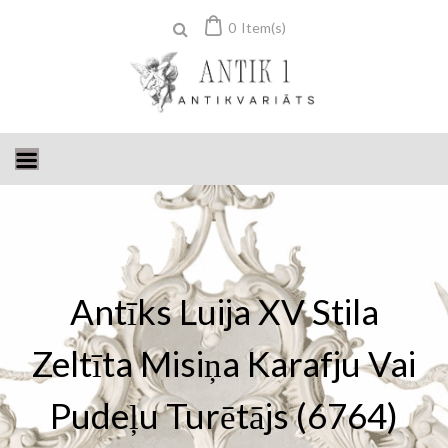
Skip
0
Item(s)
to
content
Antīks Luija XV Stila
Zeltīta Misiņa Karafju Vai
Pudeļu Turētājs (6764)