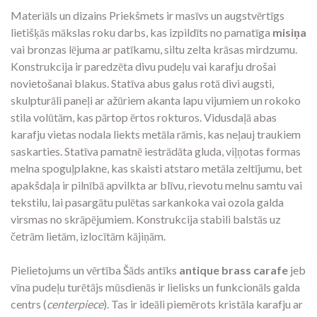
Materiāls un dizains Priekšmets ir masīvs un augstvērtīgs
lietišķās mākslas roku darbs, kas izpildīts no pamatīga
misiņa
vai bronzas lējuma ar patīkamu, siltu zelta krāsas mirdzumu.
Konstrukcija ir paredzēta divu pudeļu vai karafju drošai
novietošanai blakus. Statīva abus galus rotā divi augsti,
skulpturāli paneļi ar ažūriem akanta lapu vijumiem un rokoko
stila volūtām, kas pārtop ērtos rokturos. Vidusdaļā abas
karafju vietas nodala liekts metāla rāmis, kas neļauj traukiem
saskarties. Statīva pamatnē iestrādāta gluda, viļņotas formas
melna spoguļplakne, kas skaisti atstaro metāla zeltījumu, bet
apakšdaļa ir pilnībā apvilkta ar blīvu, rievotu melnu samtu vai
tekstilu, lai pasargātu pulētas sarkankoka vai ozola galda
virsmas no skrāpējumiem. Konstrukcija stabili balstās uz
četrām lietām, izlocītām kājiņām.
Pielietojums un vērtība Šāds antīks
antique brass carafe
jeb
vīna pudeļu turētājs mūsdienās ir lielisks un funkcionāls galda
centrs (
centerpiece
). Tas ir ideāli piemērots kristāla karafju ar