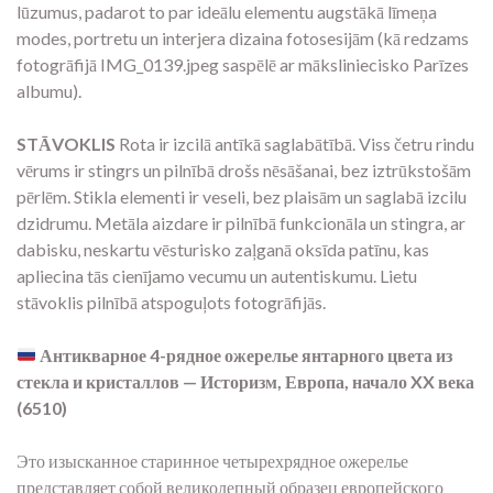
lūzumus, padarot to par ideālu elementu augstākā līmeņa
modes, portretu un interjera dizaina fotosesijām (kā redzams
fotogrāfijā IMG_0139.jpeg saspēlē ar māksliniecisko Parīzes
albumu).
STĀVOKLIS
Rota ir izcilā antīkā saglabātībā. Viss četru rindu
vērums ir stingrs un pilnībā drošs nēsāšanai, bez iztrūkstošām
pērlēm. Stikla elementi ir veseli, bez plaisām un saglabā izcilu
dzidrumu. Metāla aizdare ir pilnībā funkcionāla un stingra, ar
dabisku, neskartu vēsturisko zaļganā oksīda patīnu, kas
apliecina tās cienījamo vecumu un autentiskumu. Lietu
stāvoklis pilnībā atspoguļots fotogrāfijās.
Антикварное 4-рядное ожерелье янтарного цвета из
стекла и кристаллов — Историзм, Европа, начало XX века
(6510)
Это изысканное старинное четырехрядное ожерелье
представляет собой великолепный образец европейского