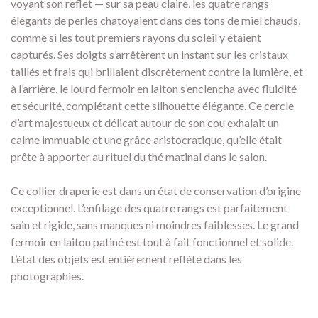
voyant son reflet — sur sa peau claire, les quatre rangs
élégants de perles chatoyaient dans des tons de miel chauds,
comme si les tout premiers rayons du soleil y étaient
capturés. Ses doigts s’arrêtèrent un instant sur les cristaux
taillés et frais qui brillaient discrètement contre la lumière, et
à l’arrière, le lourd fermoir en laiton s’enclencha avec fluidité
et sécurité, complétant cette silhouette élégante. Ce cercle
d’art majestueux et délicat autour de son cou exhalait un
calme immuable et une grâce aristocratique, qu’elle était
prête à apporter au rituel du thé matinal dans le salon.
Ce collier draperie est dans un état de conservation d’origine
exceptionnel. L’enfilage des quatre rangs est parfaitement
sain et rigide, sans manques ni moindres faiblesses. Le grand
fermoir en laiton patiné est tout à fait fonctionnel et solide.
L’état des objets est entièrement reflété dans les
photographies.