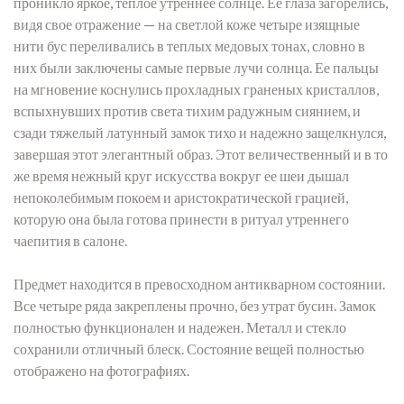
проникло яркое, теплое утреннее солнце. Ее глаза загорелись,
видя свое отражение — на светлой коже четыре изящные
нити бус переливались в теплых медовых тонах, словно в
них были заключены самые первые лучи солнца. Ее пальцы
на мгновение коснулись прохладных граненых кристаллов,
вспыхнувших против света тихим радужным сиянием, и
сзади тяжелый латунный замок тихо и надежно защелкнулся,
завершая этот элегантный образ. Этот величественный и в то
же время нежный круг искусства вокруг ее шеи дышал
непоколебимым покоем и аристократической грацией,
которую она была готова принести в ритуал утреннего
чаепития в салоне.
Предмет находится в превосходном антикварном состоянии.
Все четыре ряда закреплены прочно, без утрат бусин. Замок
полностью функционален и надежен. Металл и стекло
сохранили отличный блеск. Состояние вещей полностью
отображено на фотографиях.