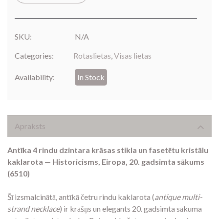
SKU:
N/A
Categories:
Rotaslietas
,
Visas lietas
Availability:
In Stock
Apraksts
Antīka 4 rindu dzintara krāsas stikla un fasetētu kristālu
kaklarota — Historicisms, Eiropa, 20. gadsimta sākums
(6510)
Šī izsmalcinātā, antīkā četru rindu kaklarota (
antique multi-
strand necklace
) ir krāšņs un elegants 20. gadsimta sākuma