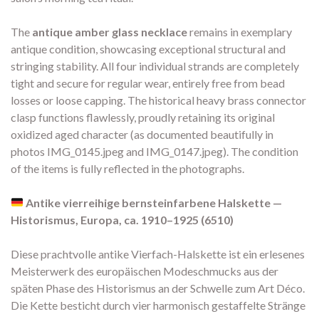
The
antique amber glass necklace
remains in exemplary
antique condition, showcasing exceptional structural and
stringing stability. All four individual strands are completely
tight and secure for regular wear, entirely free from bead
losses or loose capping. The historical heavy brass connector
clasp functions flawlessly, proudly retaining its original
oxidized aged character (as documented beautifully in
photos IMG_0145.jpeg and IMG_0147.jpeg). The condition
of the items is fully reflected in the photographs.
Antike vierreihige bernsteinfarbene Halskette —
Historismus, Europa, ca. 1910–1925 (6510)
Diese prachtvolle antike Vierfach-Halskette ist ein erlesenes
Meisterwerk des europäischen Modeschmucks aus der
späten Phase des Historismus an der Schwelle zum Art Déco.
Die Kette besticht durch vier harmonisch gestaffelte Stränge