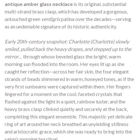
antique amber glass necklace
is its original, substantial
multi-strand brass clasp, which has developed a gorgeous,
untouched green
verdigris
patina over the decades—serving
as an undeniable signature of its historic authenticity.
Early 20th-century snapshot: Charlotte (Charlotte) slowly
smiled, pulled back the heavy drapes, and stepped up to the
mirror…
through whose beveled glass the bright, warm
morning sun flooded into the room. Her eyes lit up as she
caught her reflection—across her fair skin, the four elegant
strands of beads shimmered in warm, honeyed tones, as if the
very first sunbeams were captured within them. Her fingers
lingered for a moment on the cool, faceted crystals that
flashed against the light in a quiet, rainbow luster, and the
heavy brass clasp clinked quietly and securely at the back,
completing this elegant ensemble. This majestic yet delicate
ring of art around her neck breathed an unyielding stillness
and aristocratic grace, which she was ready to bring into the
salon’s morning tea ritual.