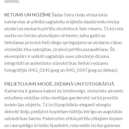
salonus.
RETUMS UN NOZĪME
Šādas četru rindu vēsturiskās
kaklarotas ar pilnībā saglabātu oriģinālo daudzrindu misiņa
aizdari un neskartu pērlīšu struktūru ir liels retums. Tā kā rota
sastāv no četrām atsevišķām virtenēm, laika gaitā un
lietošanas procesā tieši diegu spriegojums un aizdares cilpas
visbiežāk tika sabojātas, izraisot pērlīšu pazaudēšanu. Šis
eksemplārs ir unikāli saglabājis savu sākotnējo dizaina
integritāti un autentisko stāvokli (kas lieliski redzams
fotogrāfijās IMG_0145.jpeg un IMG_0147.jpeg uz delnas).
PIELIETOJUMS MODĒ, DIZAINĀ UN FOTOGRĀFIJĀ
Kaklarota ir gatava kalpot kā izteiksmīgs, vēsturisks akcents
mūsdienu vintāžas stila cienītājas garderobē vai kā prestižs
kolekcijas objekts. Tā izcili papildinās eleganti atsegtu
dekoltē līniju, piešķirot koptēlam tūlītēju intrigu un augstākās
sabiedrības šarmu. Pateicoties stikla pērlīšu siltajiem toņiem
un caurspīdīgo kristālu šķautnēm, rota veido izcilus gaismas