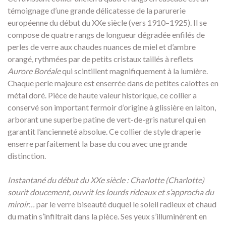
témoignage d’une grande délicatesse de la parurerie
européenne du début du XXe siècle (vers 1910–1925). Il se
compose de quatre rangs de longueur dégradée enfilés de
perles de verre aux chaudes nuances de miel et d’ambre
orangé, rythmées par de petits cristaux taillés à reflets
Aurore Boréale
qui scintillent magnifiquement à la lumière.
Chaque perle majeure est enserrée dans de petites calottes en
métal doré. Pièce de haute valeur historique, ce collier a
conservé son important fermoir d’origine à glissière en laiton,
arborant une superbe patine de vert-de-gris naturel qui en
garantit l’ancienneté absolue. Ce collier de style draperie
enserre parfaitement la base du cou avec une grande
distinction.
Instantané du début du XXe siècle : Charlotte (Charlotte)
sourit doucement, ouvrit les lourds rideaux et s’approcha du
miroir…
par le verre biseauté duquel le soleil radieux et chaud
du matin s’infiltrait dans la pièce. Ses yeux s’illuminèrent en