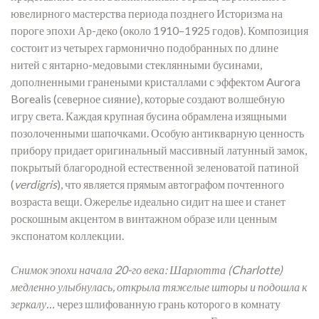
ювелирного мастерства периода позднего Историзма на
пороге эпохи Ар-деко (около 1910–1925 годов). Композиция
состоит из четырех гармонично подобранных по длине
нитей с янтарно-медовыми стеклянными бусинами,
дополненными гранеными кристаллами с эффектом Aurora
Borealis (северное сияние), которые создают волшебную
игру света. Каждая крупная бусина обрамлена изящными
позолоченными шапочками. Особую антикварную ценность
прибору придает оригинальный массивный латунный замок,
покрытый благородной естественной зеленоватой патиной
(
verdigris
), что является прямым автографом почтенного
возраста вещи. Ожерелье идеально сидит на шее и станет
роскошным акцентом в винтажном образе или ценным
экспонатом коллекции.
Снимок эпохи начала 20-го века: Шарлотта (Charlotte)
медленно улыбнулась, открыла тяжелые шторы и подошла к
зеркалу…
через шлифованную грань которого в комнату