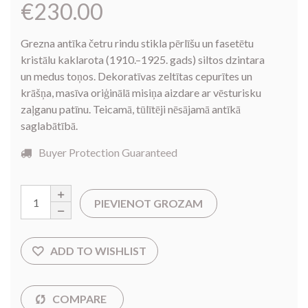
€
230.00
Grezna antīka četru rindu stikla pērlīšu un fasetētu
kristālu kaklarota (1910.–1925. gads) siltos dzintara
un medus toņos. Dekoratīvas zeltītas cepurītes un
krāšņa, masīva oriģinālā misiņa aizdare ar vēsturisku
zaļganu patīnu. Teicamā, tūlītēji nēsājamā antīkā
saglabātībā.
Buyer Protection Guaranteed
PIEVIENOT GROZAM