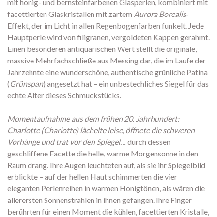
mit honig- und bernsteinfarbenen Glasperlen, kombiniert mit
facettierten Glaskristallen mit zartem
Aurora Borealis
-
Effekt, der im Licht in allen Regenbogenfarben funkelt. Jede
Hauptperle wird von filigranen, vergoldeten Kappen gerahmt.
Einen besonderen antiquarischen Wert stellt die originale,
massive Mehrfachschließe aus Messing dar, die im Laufe der
Jahrzehnte eine wunderschöne, authentische grünliche Patina
(
Grünspan
) angesetzt hat – ein unbestechliches Siegel für das
echte Alter dieses Schmuckstücks.
Momentaufnahme aus dem frühen 20. Jahrhundert:
Charlotte (Charlotte) lächelte leise, öffnete die schweren
Vorhänge und trat vor den Spiegel…
durch dessen
geschliffene Facette die helle, warme Morgensonne in den
Raum drang. Ihre Augen leuchteten auf, als sie ihr Spiegelbild
erblickte – auf der hellen Haut schimmerten die vier
eleganten Perlenreihen in warmen Honigtönen, als wären die
allerersten Sonnenstrahlen in ihnen gefangen. Ihre Finger
berührten für einen Moment die kühlen, facettierten Kristalle,