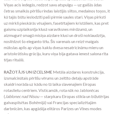
Viņas acis iedegās, redzot savu atspulgu — uz gaišās ādas
četras smalkās pērlīšu rindas laistījās siltos, medainos toņos, it
kā tajās būtu ieslodzīti paši pirmie saules stari. Viņas pirksti
uz mirkli pieskārās vēsajiem, fasetētajiem kristāliem, kas pret
gaismu uzplaiksnīja klusā varavīksnes mirdzumā, un
aizmugurē smagā misiņa aizdare klusi un droši noklaudzēja,
noslēdzot šo eleganto tēlu. Šis varenais un reizē maigais
mākslas aplis ap viņas kaklu dvesa nesatricināmu mieru un
aristokrātisku grāciju, kuru viņa bija gatava ienest salona rīta
tējas rituālā.
RAŽOTĀJS UN IZCELSME
Metāla aizdares konstrukcija,
izsmalcinātais pērlīšu vērums un zeltīto detaļu apstrāde
skaidri norāda uz kādu no tā laika slavenajiem Eiropas
rotaslietu centriem. Visticamāk, rota nāk no Jablonēcas
(
Jablonec nad Nisou
— starpkaru Eiropas stikla un bižutērijas
galvaspilsētas Bohēmijā) vai Francijas specializētajām
darbnīcām, kas apgādāja elitāros Parīzes un Vīnes modes