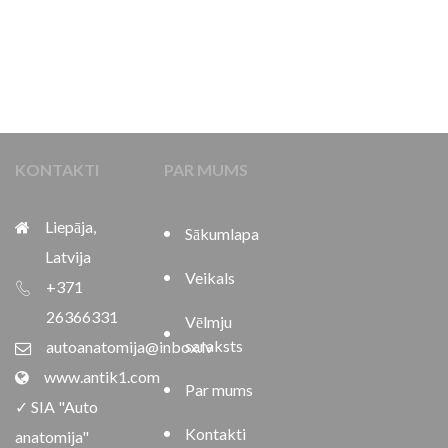
KONTAKTI
PAR MUMS
Liepāja,
Sākumlapa
Latvija
Veikals
+371
26366331
Vēlmju
saraksts
autoanatomija@inbox.lv
www.antik1.com
Par mums
✓ SIA "Auto
Kontakti
anatomija"