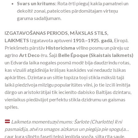
Svars un kritums:
Rota ērti pieguļ kakla pamatnei un
dekoltē zonai, pateicoties pārdomātajam virteņu
garuma sadalījumam.
IZGATAVOŠANAS PERIODS, MĀKSLAS STILS,
LAIKMETS
Izgatavota aptuveni
1910.–1925. gadā
, Eiropā.
Priekšmets pārstāv
Historicisma
vēlīno posmu un pāreju uz
agrīno
Art Deco
ēru. Šajā
Belle Époque (Skaistais laikmets)
un Edvarda laika nogales posmā modē bija daudzrindu rotas,
kas vizuāli atgādināja krāšņas kaskādes vai nedaudz īsākas
apkārlītes. Dzintara un siltie topāza toņi stikla mākslā tajā
laikā piedzīvoja milzīgu popularitātes vilni, jo tie izcili imitēja
dārgo un aristokrātijai tik iecienīto dabisko Baltijas dzintaru,
vienlaikus piedāvājot perfektu stikla dzidrumu un gaismas
spēles.
Laikmeta momentuzņēmums: Šarlote (Charlotte) lēni
pasmaidīja, atvēra smagos aizkarus un piegāja pie spoguļa…
caur kura slīpēto faseti telpā ieplūda spoža, silta rīta saule.