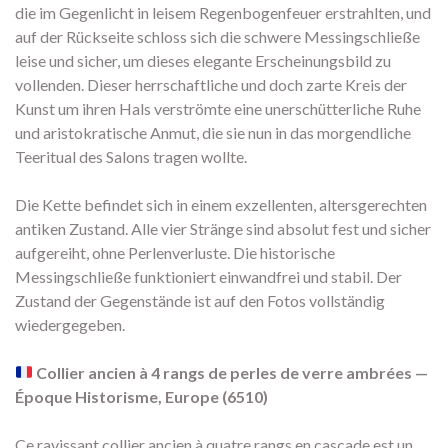
die im Gegenlicht in leisem Regenbogenfeuer erstrahlten, und
auf der Rückseite schloss sich die schwere Messingschließe
leise und sicher, um dieses elegante Erscheinungsbild zu
vollenden. Dieser herrschaftliche und doch zarte Kreis der
Kunst um ihren Hals verströmte eine unerschütterliche Ruhe
und aristokratische Anmut, die sie nun in das morgendliche
Teeritual des Salons tragen wollte.
Die Kette befindet sich in einem exzellenten, altersgerechten
antiken Zustand. Alle vier Stränge sind absolut fest und sicher
aufgereiht, ohne Perlenverluste. Die historische
Messingschließe funktioniert einwandfrei und stabil. Der
Zustand der Gegenstände ist auf den Fotos vollständig
wiedergegeben.
Collier ancien à 4 rangs de perles de verre ambrées —
Époque Historisme, Europe (6510)
Ce ravissant collier ancien à quatre rangs en cascade est un