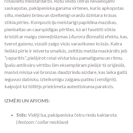
rotaslietu meistardarbs. Rotu veido četras nevainojami
saskaņotas, pakāpeniska garuma virtenes, kurās apkopotas
siltu, medaini brūnu un dzeltenīgi oranžu dzintara krāsas
stikla pērles. Kompozīciju meistarīgi papildina mazākas,
pienbaltas un caurspīdīgas pērlītes, kā arī fasetēti stikla
kristāli ar maigu ziemeļblāzmas (
Aurora Borealis
) efektu, kas,
tverot gaismu, vizuāli zaigo visās varavīksnes krāsās. Katra
lielākā pērle ir ietverta smalkās, zeltītās metāla maskārdēs jeb
“cepurītēs”, piešķirot rotai vēsturisku pamatīgumu un ritmu.
Īpašu antikvāru vērtību šim eksemplāram piešķir tā oriģinālā,
masīvā misiņa vai bronzas daudzrindu aizdare, kas laika gaitā
ieguvusi dabisku, izteiksmīgu zaļganu patīnu (
verdigris
),
kalpojot kā tūlītējs priekšmeta autentiskuma paraksts.
IZMĒRI UN APJOMS:
Stils:
Vidēji īsa, pakāpeniska četru rindu kaklarota
(
festoon / collar necklace
)