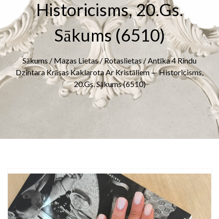
Historicisms, 20.gs.
Sākums (6510)
Sākums
/
Mazas Lietas
/
Rotaslietas
/ Antīka 4 Rindu
Dzintara Krāsas Kaklarota Ar Kristāliem — Historicisms,
20.gs. Sākums (6510)