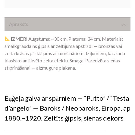
Apraksts
IZMĒRI
Augstums: ~30 cm. Platums: 34 cm. Materiāls:
smalkgraudains ģipsis ar zeltījuma apstrādi — bronzas vai
zelta krāsas pārklājums ar tumšinātiem dziļumiem, kas rada
klasisko antikvēto zelta efektu. Smaga. Paredzēta sienas
stiprināšanai — aizmugure plakana.
―――――――――――――――――――――
Eņģeļa galva ar spārniem — “Putto” / “Testa
d’angelo” — Baroks / Neobaroks, Eiropa, ap
1880.–1920. Zeltīts ģipsis, sienas dekors
―――――――――――――――――――――