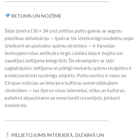
―――――――――――――――――――――
RETUMS UN NOZĪME
Šāda izmēra (30 × 34 cm) zeltītas putto galvas ar augstu
plastikas detalizāciju — īpaši ar tik izteiksmīgi modelētu sejas
izteiksmi un spalvaino spārnu struktūru — ir kļuvušas
ievērojami retas antikvāru tirgū. Lielākā daļa ir bojāta vai
zaudējusi zeltījuma integritāti. Šis eksemplārs ar labi
saglabājušos zeltījumu un pilnīgi neskartu spārnu skulptūru ir
kolekcionāriski nozīmīgs objekts. Putto motīvs ir viens no
Eiropas mākslas un interjera kultūras universālākajiem
simboliem — tas šķērso visus laikmetus, stilus un kultūras,
paliekot atpazīstams un emocionāli rezonējošs jebkurā
kontekstā.
―――――――――――――――――――――
PIELIETOJUMS INTERJERĀ, DIZAINĀ UN