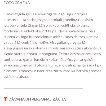
FOTOGRĀFIJĀ
Sienas eņģeļa galva ir ārkārtīgi daudzpusīgs interjera
elements — tā darbojas gan barokāli grandiozu klasisko
istabu kontekstā, gan kā ironisks un estētisks akcents
modernā vai eklektiskā loft telpā. Ideāla novietošana: virs
durvīm vai loga kā tradicionāls arhitektūras dekors, kamīna
virsdaļā kā centrālais motīvs, virs gultas galvgaļa kā
aizsargājošs un skaistuma simbols, vai arī kā stūra akcents uz
sienas starp gleznām un spogulīm. Zeltītā virsma ar antikvēto
toni iederas gan ar tumšiem koka mēbelēm, gan ar gaišām
skandināvu sienām. Fotogrāfi un scenogrāfi izmanto šāda tipa
elementus modes un interjera uzņēmumos kā Baroka greznas
estētikas atsauci.
―――――――――――――――――――――
DĀVANA UN PERSONALIZĀCIJA