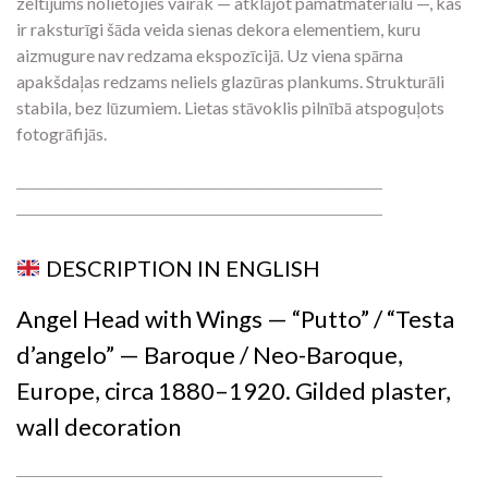
zeltījums nolietojies vairāk — atklājot pamatmateriālu —, kas
ir raksturīgi šāda veida sienas dekora elementiem, kuru
aizmugure nav redzama ekspozīcijā. Uz viena spārna
apakšdaļas redzams neliels glazūras plankums. Strukturāli
stabila, bez lūzumiem. Lietas stāvoklis pilnībā atspoguļots
fotogrāfijās.
―――――――――――――――――――――
―――――――――――――――――――――
DESCRIPTION IN ENGLISH
Angel Head with Wings — “Putto” / “Testa
d’angelo” — Baroque / Neo-Baroque,
Europe, circa 1880–1920. Gilded plaster,
wall decoration
―――――――――――――――――――――