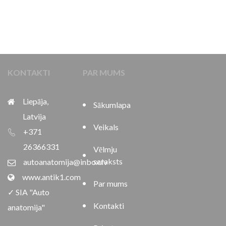
KONTAKTI
PAR MUMS
Liepāja,
Sākumlapa
Latvija
Veikals
+371
26366331
Vēlmju
saraksts
autoanatomija@inbox.lv
www.antik1.com
Par mums
✓ SIA "Auto
Kontakti
anatomija"