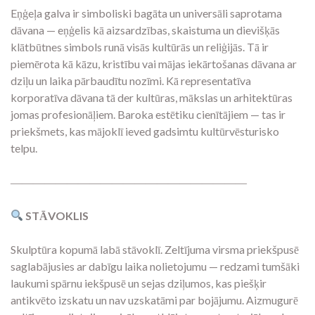
Eņģeļa galva ir simboliski bagāta un universāli saprotama
dāvana — eņģelis kā aizsardzības, skaistuma un dievišķās
klātbūtnes simbols runā visās kultūrās un reliģijās. Tā ir
piemērota kā kāzu, kristību vai mājas iekārtošanas dāvana ar
dziļu un laika pārbaudītu nozīmi. Kā representatīva
korporatīva dāvana tā der kultūras, mākslas un arhitektūras
jomas profesionāļiem. Baroka estētiku cienītājiem — tas ir
priekšmets, kas mājoklī ieved gadsimtu kultūrvēsturisko
telpu.
―――――――――――――――――――――
STĀVOKLIS
Skulptūra kopumā labā stāvoklī. Zeltījuma virsma priekšpusē
saglabājusies ar dabīgu laika nolietojumu — redzami tumšāki
laukumi spārnu iekšpusē un sejas dziļumos, kas piešķir
antikvēto izskatu un nav uzskatāmi par bojājumu. Aizmugurē