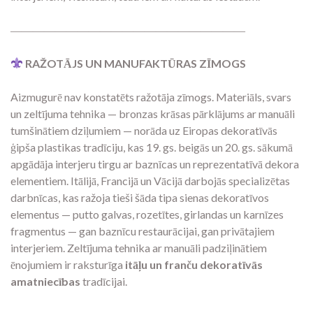
―――――――――――――――――――――
RAŽOTĀJS UN MANUFAKTŪRAS ZĪMOGS
Aizmugurē nav konstatēts ražotāja zīmogs. Materiāls, svars
un zeltījuma tehnika — bronzas krāsas pārklājums ar manuāli
tumšinātiem dziļumiem — norāda uz Eiropas dekoratīvās
ģipša plastikas tradīciju, kas 19. gs. beigās un 20. gs. sākumā
apgādāja interjeru tirgu ar baznīcas un reprezentatīvā dekora
elementiem. Itālijā, Francijā un Vācijā darbojās specializētas
darbnīcas, kas ražoja tieši šāda tipa sienas dekoratīvos
elementus — putto galvas, rozetītes, girlandas un karnīzes
fragmentus — gan baznīcu restaurācijai, gan privātajiem
interjeriem. Zeltījuma tehnika ar manuāli padziļinātiem
ēnojumiem ir raksturīga
itāļu un franču dekoratīvās
amatniecības
tradīcijai.