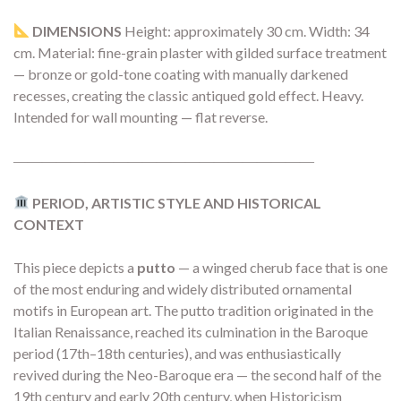
DIMENSIONS
Height: approximately 30 cm. Width: 34
cm. Material: fine-grain plaster with gilded surface treatment
— bronze or gold-tone coating with manually darkened
recesses, creating the classic antiqued gold effect. Heavy.
Intended for wall mounting — flat reverse.
―――――――――――――――――――――
PERIOD, ARTISTIC STYLE AND HISTORICAL
CONTEXT
This piece depicts a
putto
— a winged cherub face that is one
of the most enduring and widely distributed ornamental
motifs in European art. The putto tradition originated in the
Italian Renaissance, reached its culmination in the Baroque
period (17th–18th centuries), and was enthusiastically
revived during the Neo-Baroque era — the second half of the
19th century and early 20th century, when Historicism