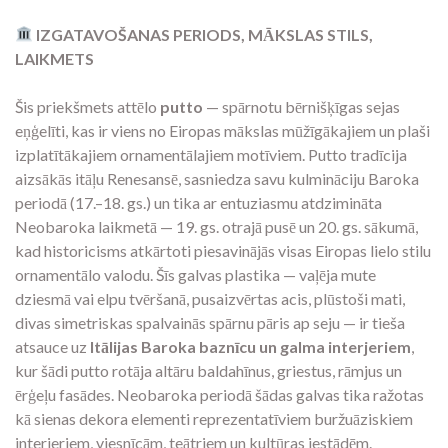
IZGATAVOŠANAS PERIODS, MĀKSLAS STILS,
LAIKMETS
Šis priekšmets attēlo
putto
— spārnotu bērnišķīgas sejas
eņģelīti, kas ir viens no Eiropas mākslas mūžīgākajiem un plaši
izplatītākajiem ornamentālajiem motīviem. Putto tradīcija
aizsākās itāļu Renesansē, sasniedza savu kulmināciju Baroka
periodā (17.–18. gs.) un tika ar entuziasmu atdzimināta
Neobaroka laikmetā — 19. gs. otrajā pusē un 20. gs. sākumā,
kad historicisms atkārtoti piesavinājās visas Eiropas lielo stilu
ornamentālo valodu. Šīs galvas plastika — vaļēja mute
dziesmā vai elpu tvēršanā, pusaizvērtas acis, plūstoši mati,
divas simetriskas spalvainās spārnu pāris ap seju — ir tieša
atsauce uz
Itālijas Baroka baznīcu un galma interjeriem
,
kur šādi putto rotāja altāru baldahīnus, griestus, rāmjus un
ērģeļu fasādes. Neobaroka periodā šādas galvas tika ražotas
kā sienas dekora elementi reprezentatīviem buržuāziskiem
interjeriem, viesnīcām, teātriem un kultūras iestādēm.