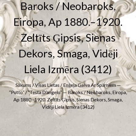
Baroks / Neobaroks,
Eiropa, Ap 1880.–1920.
Zeltīts Ģipsis, Sienas
Dekors, Smaga, Vidēji
Liela Izmēra (3412)
Sākums
/
Visas Lietas
/ Eņģeļa Galva Ar Spārniem —
“Putto” / “Testa D’angelo” — Baroks / Neobaroks, Eiropa,
Ap 1880.–1920. Zeltīts Ģipsis, Sienas Dekors, Smaga,
Vidēji Liela Izmēra (3412)