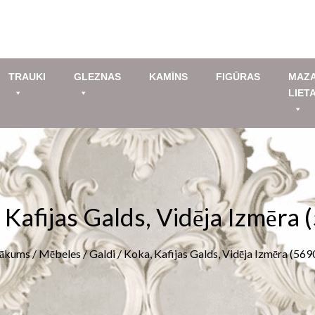
TRAUKI
GLEZNAS
KAMĪNS
FIGŪRAS
MAZ
LIET
 Kafijas Galds, Vidēja Izmēra 
ākums
/
Mēbeles
/
Galdi
/ Koka, Kafijas Galds, Vidēja Izmēra (569