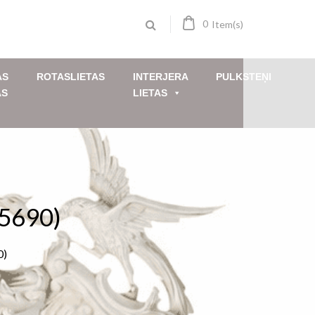
0
Item(s)
AS
ROTASLIETAS
INTERJERA
PULKSTEŅI
AS
LIETAS
(5690)
0)