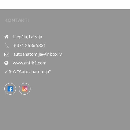
KONTAKTI
Liepāja, Latvija
+371 26366331
autoanatomija@inbox.lv
www.antik1.com
✓ SIA "Auto anatomija"