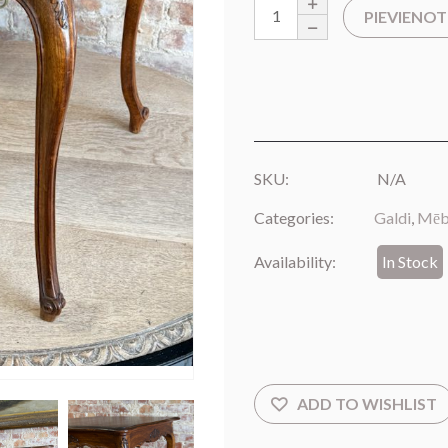
PIEVIENO
SKU:
N/A
Categories:
Galdi
,
Mēb
Availability:
In Stock