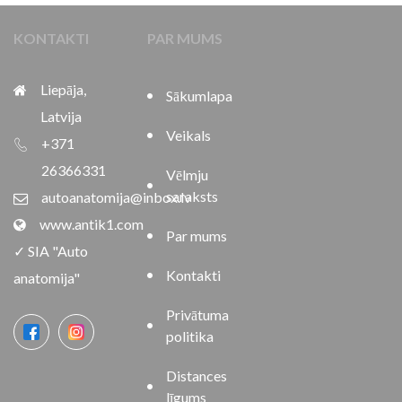
KONTAKTI
PAR MUMS
Liepāja,
Sākumlapa
Latvija
Veikals
+371
26366331
Vēlmju
saraksts
autoanatomija@inbox.lv
www.antik1.com
Par mums
✓ SIA "Auto
Kontakti
anatomija"
Privātuma
politika
Distances
līgums