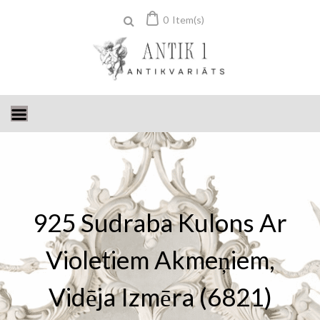
Skip
0
Item(s)
to
content
925 Sudraba Kulons Ar
Violetiem Akmeņiem,
Vidēja Izmēra (6821)