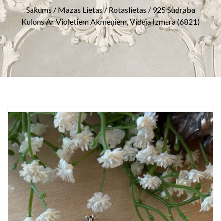
Sākums
/
Mazas Lietas
/
Rotaslietas
/ 925 Sudraba
Kulons Ar Violetiem Akmeņiem, Vidēja Izmēra (6821)