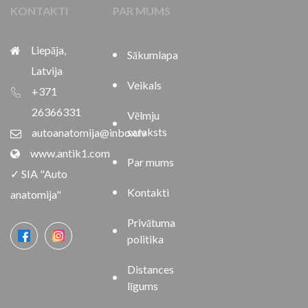
KONTAKTI
PAR MUMS
Liepāja,
Sākumlapa
Latvija
Veikals
+371
26366331
Vēlmju
saraksts
autoanatomija@inbox.lv
www.antik1.com
Par mums
✓ SIA "Auto
Kontakti
anatomija"
Privātuma
politika
Distances
līgums