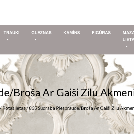
TRAUKI
GLEZNAS
KAMĪNS
FIGŪRAS
MAZ
LIET
e/broša Ar Gaiši Zilu Akmeni,
/
Rotaslietas
/ 835 Sudraba Piespraude/broša Ar Gaiši Zilu Akmeni