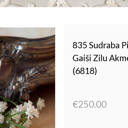
835 Sudraba P
Gaiši Zilu Akm
(6818)
€
250.00