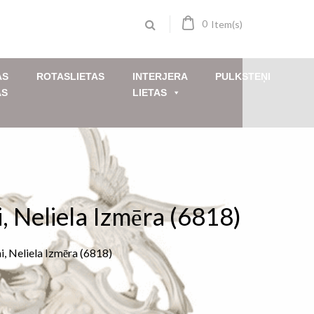
0
Item(s)
AS
ROTASLIETAS
INTERJERA
PULKSTEŅI
AS
LIETAS
 Neliela Izmēra (6818)
, Neliela Izmēra (6818)