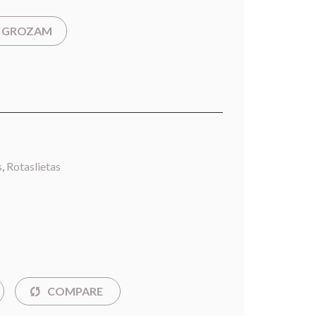
T GROZAM
s
,
Rotaslietas