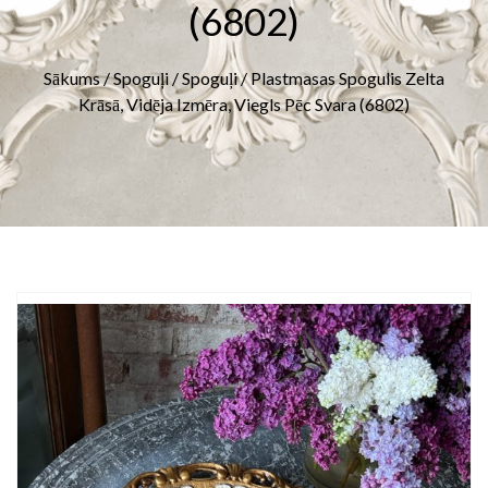
(6802)
Sākums
/
Spoguļi
/
Spoguļi
/ Plastmasas Spogulis Zelta
Krāsā, Vidēja Izmēra, Viegls Pēc Svara (6802)