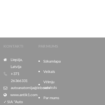
KONTAKTI
PAR MUMS
Liepāja,
Sākumlapa
Latvija
Veikals
+371
26366331
Vēlmju
saraksts
autoanatomija@inbox.lv
www.antik1.com
Par mums
✓ SIA "Auto