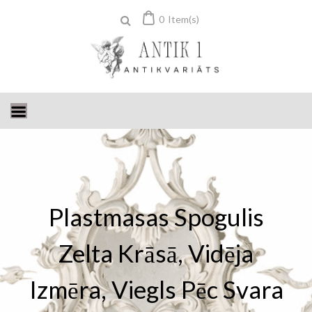
Skip
0
Item(s)
to
content
Plastmasas Spogulis
Zelta Krāsā, Vidēja
Izmēra, Viegls Pēc Svara