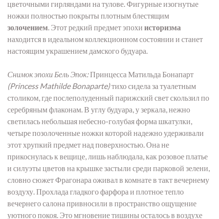
цветочными гирляндами на тулове. Фигурные изогнутые
ножки полностью покрыты плотным блестящим
золочением
. Этот редкий предмет эпохи
историзма
находится в идеальном коллекционном состоянии и станет
настоящим украшением дамского будуара.
Снимок эпохи Бель Эпок:
Принцесса Матильда Бонапарт
(Princess Mathilde Bonaparte)
тихо сидела за туалетным
столиком, где послеполуденный парижский свет скользил по
серебряным флаконам. В углу будуара, у зеркала, нежно
светилась небольшая небесно-голубая форма шкатулки,
четыре позолоченные ножки которой надежно удерживали
этот хрупкий предмет над поверхностью. Она не
прикоснулась к вещице, лишь наблюдала, как розовое платье
и силуэты цветов на крышке застыли среди парковой зелени,
словно сюжет Фрагонара оживал в комнате в такт вечернему
воздуху. Прохлада гладкого фарфора и плотное тепло
вечернего салона привносили в пространство ощущение
уютного покоя. Это мгновение тишины осталось в воздухе