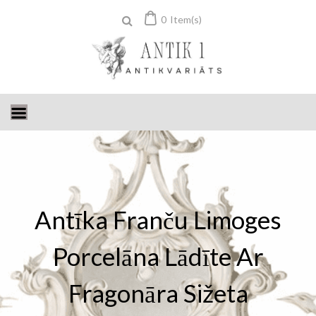
Skip
0
Item(s)
to
content
Antīka Franču Limoges
Porcelāna Lādīte Ar
Fragonāra Sižeta