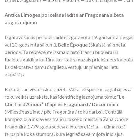
Antīka Limoges porcelāna lādīte ar Fragonāra sižeta
apgleznojumu
Izgatavošanas periods Lādīte izgatavota 19. gadsimta beigās
vai 20. gadsimta sākumā,
Belle Époque
(Skaistā laikmeta)
periodā. Tā reprezentē izsmalcināto franču buduāra un
tualetes galdiņa kultūru, kur katrs mazais priekšmets kalpoja
kā dekoratīvs dāmu dārglietu, vēstuļu un piemiņas lietu
glabātājs.
Ražotājs un vēsturiskais sižets Vāka iekšpusē ir saglabājies ar
roku veikts uzraksts, kas identificē gleznojuma tēmu:
“Le
Chiffre d’Amour” D’après Fragonard / Décor main
(Mīlestības zīme / pēc Fragonāra / roku darbs). Centrālā
kompozīcija ir slavenā franču rokoko meistara Žana Onorē
Fragonāra 1779. gada šedevra interpretācija — dāma rozā
tērpā pie koka stumbra, kurā iegriež sava mīļotā iniciāļus,