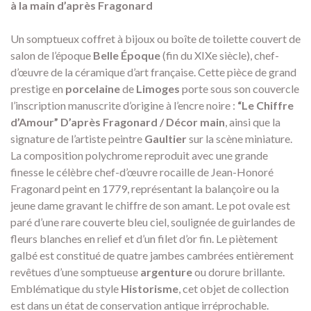
à la main d’après Fragonard
Un somptueux coffret à bijoux ou boîte de toilette couvert de
salon de l’époque
Belle Époque
(fin du XIXe siècle), chef-
d’œuvre de la céramique d’art française. Cette pièce de grand
prestige en
porcelaine
de
Limoges
porte sous son couvercle
l’inscription manuscrite d’origine à l’encre noire :
“Le Chiffre
d’Amour” D’après Fragonard / Décor main
, ainsi que la
signature de l’artiste peintre
Gaultier
sur la scène miniature.
La composition polychrome reproduit avec une grande
finesse le célèbre chef-d’œuvre rocaille de Jean-Honoré
Fragonard peint en 1779, représentant la balançoire ou la
jeune dame gravant le chiffre de son amant. Le pot ovale est
paré d’une rare couverte bleu ciel, soulignée de guirlandes de
fleurs blanches en relief et d’un filet d’or fin. Le piètement
galbé est constitué de quatre jambes cambrées entièrement
revêtues d’une somptueuse
argenture
ou dorure brillante.
Emblématique du style
Historisme
, cet objet de collection
est dans un état de conservation antique irréprochable.