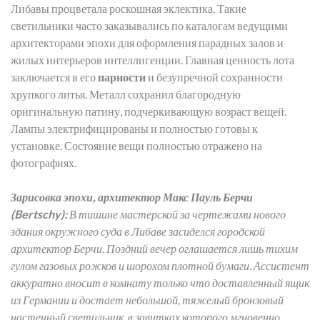
Либавы процветала роскошная эклектика. Такие
светильники часто заказывались по каталогам ведущими
архитекторами эпохи для оформления парадных залов и
жилых интерьеров интеллигенции. Главная ценность лота
заключается в его
парности
и безупречной сохранности
хрупкого литья. Металл сохранил благородную
оригинальную патину, подчеркивающую возраст вещей.
Лампы электрифицированы и полностью готовы к
установке. Состояние вещи полностью отражено на
фотографиях.
Зарисовка эпохи, архитектор Макс Пауль Берчи
(Bertschy):
В тишине мастерской за чертежами нового
здания окружного суда в Либаве засиделся городской
архитектор Берчи. Поздний вечер оглашается лишь тихим
гулом газовых рожков и шорохом плотной бумаги. Ассистент
аккуратно вносит в комнату только что доставленный ящик
из Германии и достает небольшой, тяжелый бронзовый
настенный светильник, в завитках которого мгновенно