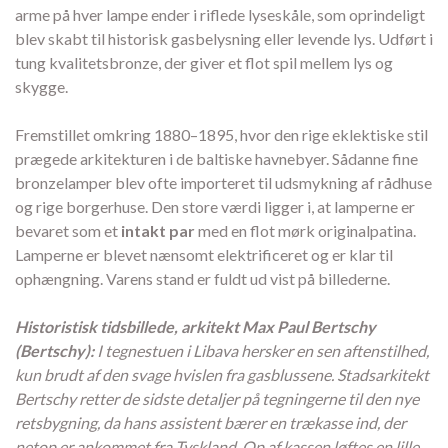
arme på hver lampe ender i riflede lyseskåle, som oprindeligt
blev skabt til historisk gasbelysning eller levende lys. Udført i
tung kvalitetsbronze, der giver et flot spil mellem lys og
skygge.
Fremstillet omkring 1880–1895, hvor den rige eklektiske stil
prægede arkitekturen i de baltiske havnebyer. Sådanne fine
bronzelamper blev ofte importeret til udsmykning af rådhuse
og rige borgerhuse. Den store værdi ligger i, at lamperne er
bevaret som et
intakt par
med en flot mørk originalpatina.
Lamperne er blevet nænsomt elektrificeret og er klar til
ophængning. Varens stand er fuldt ud vist på billederne.
Historistisk tidsbillede, arkitekt Max Paul Bertschy
(Bertschy):
I tegnestuen i Libava hersker en sen aftenstilhed,
kun brudt af den svage hvislen fra gasblussene. Stadsarkitekt
Bertschy retter de sidste detaljer på tegningerne til den nye
retsbygning, da hans assistent bærer en trækasse ind, der
netop er ankommet fra Tyskland. Op af kassen løftes en lille,