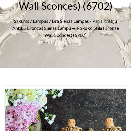
Wall Sconces) (6702)
Sākums
/
Lampas
/
Bra Sienas Lampas
/ Pāris Krāšņu
Antīku Bronzas Sienas Lampu — Rokoko Stilā (bronze
Wall Sconces) (6702)