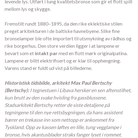
levende lys. Utført i tung kvalitetsbronse som gir et flott spill
mellom lys og skygge.
Fremstilt rundt 1880–1895, da den rike eklektiske stilen
preget arkitekturen i de baltiske havnebyene. Slike fine
bronselamper ble ofte importert til utsmykning av rådhus og
rike borgerhus. Den store verdien ligger i at lampene er
bevart som et
intakt par
med en flott mørk originalpatina.
Lampene er blitt elektrifisert og er klar til opphengning.
Varens stand er fuldt ud vist på billederne.
Historistisk tidsbilde, arkitekt Max Paul Bertschy
(Bertschy):
I tegnestuen i Libava hersker en sen aftenstilhet,
kun brutt av den svake hvisling fra gassblussene.
Stadsarkitekt Bertschy retter de siste detaljene på
tegningene til den nye rettsbygningen, da hans assistent
bærer en trekasse inn som nettopp er ankommet fra
Tyskland. Opp av kassen løftes en lille, tung vegglampe i
bronse, hvis akantusblader straks fanger lyset i rommet.