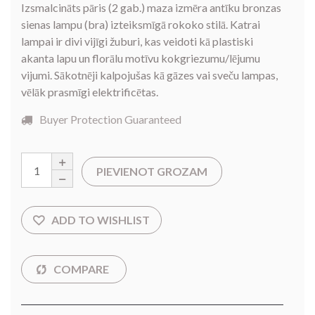
Izsmalcināts pāris (2 gab.) maza izmēra antīku bronzas
sienas lampu (bra) izteiksmīgā rokoko stilā. Katrai
lampai ir divi vijīgi žuburi, kas veidoti kā plastiski
akanta lapu un florālu motīvu kokgriezumu/lējumu
vijumi. Sākotnēji kalpojušas kā gāzes vai sveču lampas,
vēlāk prasmīgi elektrificētas.
Buyer Protection Guaranteed
PIEVIENOT GROZAM