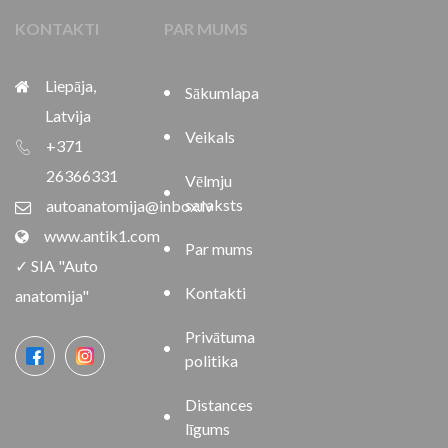
KONTAKTI
PAR MUMS
Liepāja,
Sākumlapa
Latvija
Veikals
+371
26366331
Vēlmju
saraksts
autoanatomija@inbox.lv
www.antik1.com
Par mums
✓ SIA "Auto
Kontakti
anatomija"
Privātuma
politika
Distances
līgums