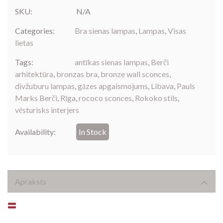
SKU:
N/A
Categories:
Bra sienas lampas
,
Lampas
,
Visas
lietas
Tags:
antīkas sienas lampas
,
Berči
arhitektūra
,
bronzas bra
,
bronze wall sconces
,
divžuburu lampas
,
gāzes apgaismojums
,
Libava
,
Pauls
Marks Berči
,
Rīga
,
rococo sconces
,
Rokoko stils
,
vēsturisks interjers
Availability:
In Stock
Apraksts