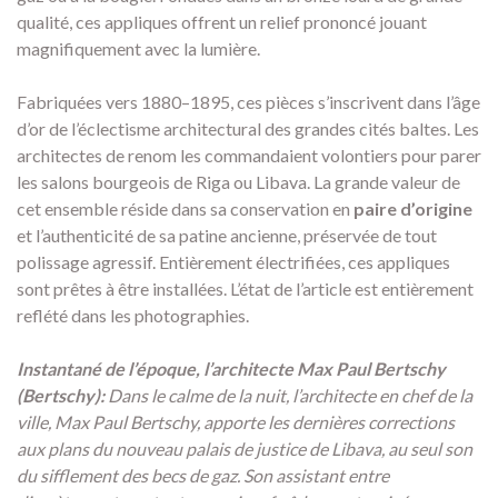
qualité, ces appliques offrent un relief prononcé jouant
magnifiquement avec la lumière.
Fabriquées vers 1880–1895, ces pièces s’inscrivent dans l’âge
d’or de l’éclectisme architectural des grandes cités baltes. Les
architectes de renom les commandaient volontiers pour parer
les salons bourgeois de Riga ou Libava. La grande valeur de
cet ensemble réside dans sa conservation en
paire d’origine
et l’authenticité de sa patine ancienne, préservée de tout
polissage agressif. Entièrement électrifiées, ces appliques
sont prêtes à être installées. L’état de l’article est entièrement
reflété dans les photographies.
Instantané de l’époque, l’architecte Max Paul Bertschy
(Bertschy):
Dans le calme de la nuit, l’architecte en chef de la
ville, Max Paul Bertschy, apporte les dernières corrections
aux plans du nouveau palais de justice de Libava, au seul son
du sifflement des becs de gaz. Son assistant entre