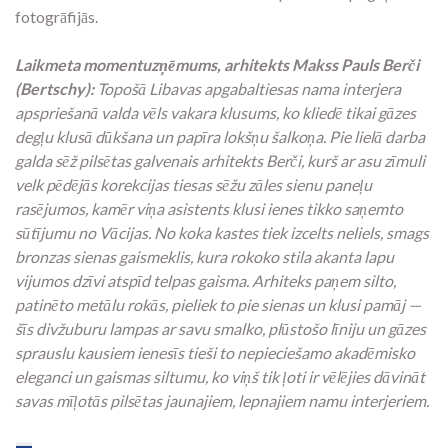
fotogrāfijās.
Laikmeta momentuzņēmums, arhitekts Makss Pauls Berči
(Bertschy):
Topošā Libavas apgabaltiesas nama interjera
apspriešanā valda vēls vakara klusums, ko kliedē tikai gāzes
degļu klusā dūkšana un papīra lokšņu šalkoņa. Pie lielā darba
galda sēž pilsētas galvenais arhitekts Berči, kurš ar asu zīmuli
velk pēdējās korekcijas tiesas sēžu zāles sienu paneļu
rasējumos, kamēr viņa asistents klusi ienes tikko saņemto
sūtījumu no Vācijas. No koka kastes tiek izcelts neliels, smags
bronzas sienas gaismeklis, kura rokoko stila akanta lapu
vijumos dzīvi atspīd telpas gaisma. Arhiteks paņem silto,
patinēto metālu rokās, pieliek to pie sienas un klusi pamāj —
šīs divžuburu lampas ar savu smalko, plūstošo līniju un gāzes
sprauslu kausiem ienesīs tieši to nepieciešamo akadēmisko
eleganci un gaismas siltumu, ko viņš tik ļoti ir vēlējies dāvināt
savas mīļotās pilsētas jaunajiem, lepnajiem namu interjeriem.