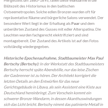
Hergestellt um 1880–1895, fallen diese Wandarme in die
Blütezeit des Historismus in den baltischen
Ostseemetropolen. Solche edlen Bronzen wurden oft für
repräsentative Räume und bürgerliche Salons verwendet. Der
besondere Wert liegt in der Erhaltung als
Paar
und dem
unberührten Zustand des Gusses mit edler Alterspatina. Die
Leuchten wurden fachgerecht elektrifiziert und sind
montagebereit. Der Zustand des Artikels ist auf den Fotos
vollständig wiedergegeben.
Historische Epochenaufnahme, Stadtbaumeister Max Paul
Bertschy (Bertschy):
In der Werkstatt des Stadtbaumeisters
Bertschy herrscht späte Abendstille, nur das leise Zischen
der Gasbrenner ist zu hören. Der Architekt korrigiert die
letzten Details an den Entwürfen für das neue
Gerichtsgebäude in Libava, als sein Assistent eine Kiste aus
Deutschland hereinbringt. Zum Vorschein kommt ein
schwerer Bronze-Wandarm, in dessen Akanthuswindungen
sich das Licht bricht. Bertschy nimmt das patinierte Metall in