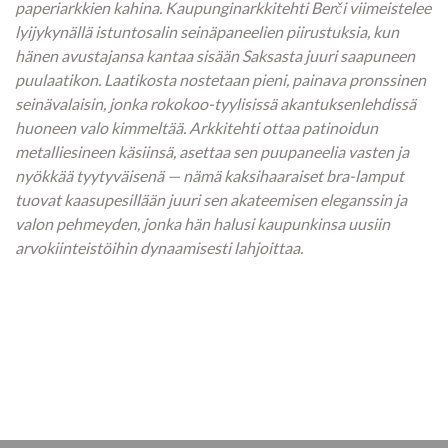
paperiarkkien kahina. Kaupunginarkkitehti Berči viimeistelee
lyijykynällä istuntosalin seinäpaneelien piirustuksia, kun
hänen avustajansa kantaa sisään Saksasta juuri saapuneen
puulaatikon. Laatikosta nostetaan pieni, painava pronssinen
seinävalaisin, jonka rokokoo-tyylisissä akantuksenlehdissä
huoneen valo kimmeltää. Arkkitehti ottaa patinoidun
metalliesineen käsiinsä, asettaa sen puupaneelia vasten ja
nyökkää tyytyväisenä — nämä kaksihaaraiset bra-lamput
tuovat kaasupesillään juuri sen akateemisen eleganssin ja
valon pehmeyden, jonka hän halusi kaupunkinsa uusiin
arvokiinteistöihin dynaamisesti lahjoittaa.