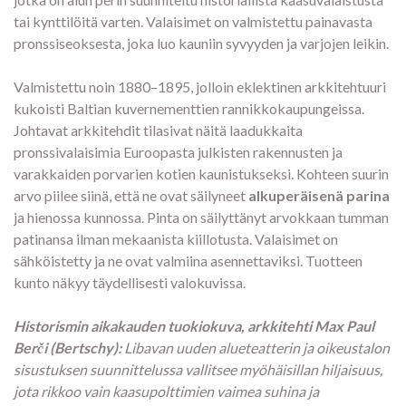
tai kynttilöitä varten. Valaisimet on valmistettu painavasta
pronssiseoksesta, joka luo kauniin syvyyden ja varjojen leikin.
Valmistettu noin 1880–1895, jolloin eklektinen arkkitehtuuri
kukoisti Baltian kuvernementtien rannikkokaupungeissa.
Johtavat arkkitehdit tilasivat näitä laadukkaita
pronssivalaisimia Euroopasta julkisten rakennusten ja
varakkaiden porvarien kotien kaunistukseksi. Kohteen suurin
arvo piilee siinä, että ne ovat säilyneet
alkuperäisenä parina
ja hienossa kunnossa. Pinta on säilyttänyt arvokkaan tumman
patinansa ilman mekaanista kiillotusta. Valaisimet on
sähköistetty ja ne ovat valmiina asennettaviksi. Tuotteen
kunto näkyy täydellisesti valokuvissa.
Historismin aikakauden tuokiokuva, arkkitehti Max Paul
Berči (Bertschy):
Libavan uuden alueteatterin ja oikeustalon
sisustuksen suunnittelussa vallitsee myöhäisillan hiljaisuus,
jota rikkoo vain kaasupolttimien vaimea suhina ja