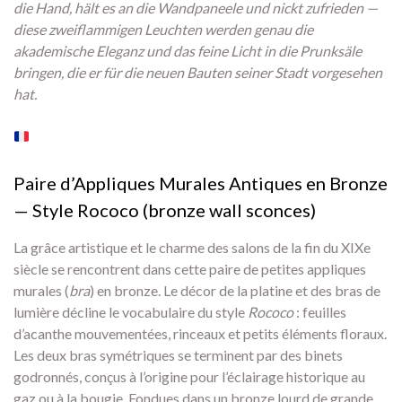
die Hand, hält es an die Wandpaneele und nickt zufrieden —
diese zweiflammigen Leuchten werden genau die
akademische Eleganz und das feine Licht in die Prunksäle
bringen, die er für die neuen Bauten seiner Stadt vorgesehen
hat.
Paire d’Appliques Murales Antiques en Bronze
— Style Rococo (bronze wall sconces)
La grâce artistique et le charme des salons de la fin du XIXe
siècle se rencontrent dans cette paire de petites appliques
murales (
bra
) en bronze. Le décor de la platine et des bras de
lumière décline le vocabulaire du style
Rococo
: feuilles
d’acanthe mouvementées, rinceaux et petits éléments floraux.
Les deux bras symétriques se terminent par des binets
godronnés, conçus à l’origine pour l’éclairage historique au
gaz ou à la bougie. Fondues dans un bronze lourd de grande