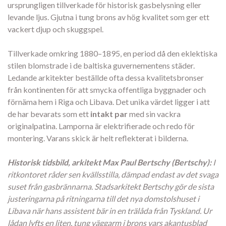
ursprungligen tillverkade för historisk gasbelysning eller
levande ljus. Gjutna i tung brons av hög kvalitet som ger ett
vackert djup och skuggspel.
Tillverkade omkring 1880–1895, en period då den eklektiska
stilen blomstrade i de baltiska guvernementens städer.
Ledande arkitekter beställde ofta dessa kvalitetsbronser
från kontinenten för att smycka offentliga byggnader och
förnäma hem i Riga och Libava. Det unika värdet ligger i att
de har bevarats som ett
intakt par
med sin vackra
originalpatina. Lamporna är elektrifierade och redo för
montering. Varans skick är helt reflekterat i bilderna.
Historisk tidsbild, arkitekt Max Paul Bertschy (Bertschy):
I
ritkontoret råder sen kvällsstilla, dämpad endast av det svaga
suset från gasbrännarna. Stadsarkitekt Bertschy gör de sista
justeringarna på ritningarna till det nya domstolshuset i
Libava när hans assistent bär in en trälåda från Tyskland. Ur
lådan lyfts en liten, tung väggarm i brons vars akantusblad