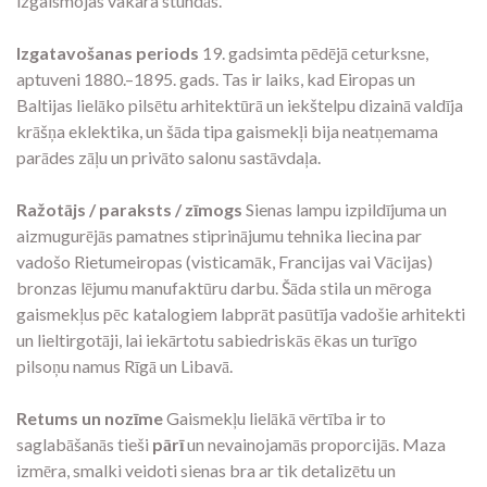
izgaismojas vakara stundās.
Izgatavošanas periods
19. gadsimta pēdējā ceturksne,
aptuveni 1880.–1895. gads. Tas ir laiks, kad Eiropas un
Baltijas lielāko pilsētu arhitektūrā un iekštelpu dizainā valdīja
krāšņa eklektika, un šāda tipa gaismekļi bija neatņemama
parādes zāļu un privāto salonu sastāvdaļa.
Ražotājs / paraksts / zīmogs
Sienas lampu izpildījuma un
aizmugurējās pamatnes stiprinājumu tehnika liecina par
vadošo Rietumeiropas (visticamāk, Francijas vai Vācijas)
bronzas lējumu manufaktūru darbu. Šāda stila un mēroga
gaismekļus pēc katalogiem labprāt pasūtīja vadošie arhitekti
un lieltirgotāji, lai iekārtotu sabiedriskās ēkas un turīgo
pilsoņu namus Rīgā un Libavā.
Retums un nozīme
Gaismekļu lielākā vērtība ir to
saglabāšanās tieši
pārī
un nevainojamās proporcijās. Maza
izmēra, smalki veidoti sienas bra ar tik detalizētu un