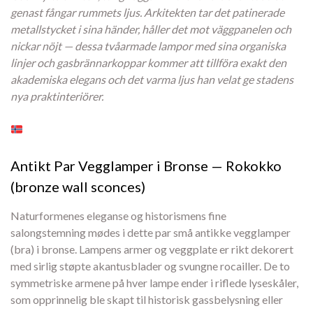
genast fångar rummets ljus. Arkitekten tar det patinerade
metallstycket i sina händer, håller det mot väggpanelen och
nickar nöjt — dessa tvåarmade lampor med sina organiska
linjer och gasbrännarkoppar kommer att tillföra exakt den
akademiska elegans och det varma ljus han velat ge stadens
nya praktinteriörer.
Antikt Par Vegglamper i Bronse — Rokokko
(bronze wall sconces)
Naturformenes eleganse og historismens fine
salongstemning mødes i dette par små antikke vegglamper
(bra) i bronse. Lampens armer og veggplate er rikt dekorert
med sirlig støpte akantusblader og svungne rocailler. De to
symmetriske armene på hver lampe ender i riflede lyseskåler,
som opprinnelig ble skapt til historisk gassbelysning eller