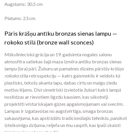
Augstums: 30,5 cm
Platums: 23 cm
Pāris krāšņu antīku bronzas sienas lampu —
rokoko stilā (bronze wall sconces)
Mākslinieciskā grācija un 19. gadsimta nogales salonu
atmosfēra satiekas šajā maza izmēra antīku bronzas sienas
lampu (bra) pārī. Žuburu un pamatnes dizains pārstāv krāšņo
rokoko
stila retrospekciju — katrs gaismeklis ir veidots kā
plastisks, tekošs akanta lapu, dabas cirtu un maigu ziedu
motīvu lējums. Divi simetriski izvietotie žuburi katrā lampā
noslēdzas ar rievotiem ligzdu kausiem, kas sākotnēji
projektēti vēsturiskajam gāzes apgaismojumam vai svecēm.
Lampas ir izgatavotas no augstvērtīga, smaga bronzas
sakausējuma, kas apstrādāts tradicionālajās tehnikās, panākot
izteiksmīgu dziļuma, reljefa un ēnu saspēli, kas īpaši skaisti