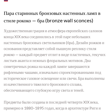
Пара старинных бронзовых настенных ламп в
стиле рококо — бра (bronze wall sconces)
Художественная грация и атмосфера европейских салонов
конца XIX века соединились в этой паре небольших
настенных бронзовых светильников (бра). Дизайн рожков и
основания представляет собой пышную реплику стиля
рококо
— каждый предмет отлит в виде пластичных, текучих
листьев аканта и нежных флоральных мотивов. Два
симетричных рожка на каждой лампе завершаются
рифлеными чашами, изначально спроектированными под
историческое газовое освещение или свечи. Бра выполнены
из качественного тяжелого бронзового сплава,
обеспечивающего глубокую игру света и теней.
Предметы были созданы в последней четверти XIX века,
примерно в 1880–1895 годах, когда в архитектуре Риги и