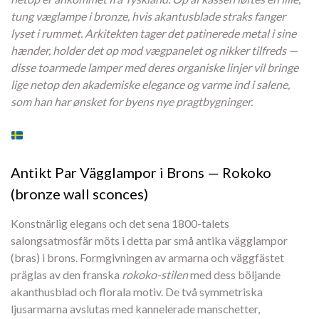
tung væglampe i bronze, hvis akantusblade straks fanger
lyset i rummet. Arkitekten tager det patinerede metal i sine
hænder, holder det op mod vægpanelet og nikker tilfreds —
disse toarmede lamper med deres organiske linjer vil bringe
lige netop den akademiske elegance og varme ind i salene,
som han har ønsket for byens nye pragtbygninger.
Antikt Par Vägglampor i Brons — Rokoko
(bronze wall sconces)
Konstnärlig elegans och det sena 1800-talets
salongsatmosfär möts i detta par små antika vägglampor
(bras) i brons. Formgivningen av armarna och väggfästet
präglas av den franska
rokoko-stilen
med dess böljande
akanthusblad och florala motiv. De två symmetriska
ljusarmarna avslutas med kannelerade manschetter,