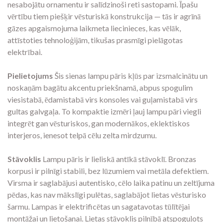
nesabojātu ornamentu ir salīdzinoši reti sastopami. Īpašu
vērtību tiem piešķir vēsturiskā konstrukcija — tās ir agrīnā
gāzes apgaismojuma laikmeta liecinieces, kas vēlāk,
attīstoties tehnoloģijām, tikušas prasmīgi pielāgotas
elektrībai.
Pielietojums
Šis sienas lampu pāris kļūs par izsmalcinātu un
noskaņām bagātu akcentu priekšnamā, abpus spogulim
viesistabā, ēdamistabā virs konsoles vai guļamistabā virs
gultas galvgaļa. To kompaktie izmēri ļauj lampu pāri viegli
integrēt gan vēsturiskos, gan modernākos, eklektiskos
interjeros, ienesot telpā cēlu zelta mirdzumu.
Stāvoklis
Lampu pāris ir lieliskā antīkā stāvoklī. Bronzas
korpusi ir pilnīgi stabili, bez lūzumiem vai metāla defektiem.
Virsma ir saglabājusi autentisko, cēlo laika patinu un zeltījuma
pēdas, kas nav mākslīgi pulētas, saglabājot lietas vēsturisko
šarmu. Lampas ir elektrificētas un sagatavotas tūlītējai
montāžai un lietošanai. Lietas stāvoklis pilnībā atspoguļots