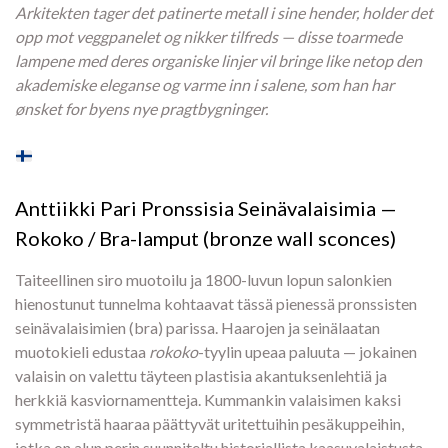
Arkitekten tager det patinerte metall i sine hender, holder det
opp mot veggpanelet og nikker tilfreds — disse toarmede
lampene med deres organiske linjer vil bringe like netop den
akademiske eleganse og varme inn i salene, som han har
ønsket for byens nye pragtbygninger.
Anttiikki Pari Pronssisia Seinävalaisimia —
Rokoko / Bra-lamput (bronze wall sconces)
Taiteellinen siro muotoilu ja 1800-luvun lopun salonkien
hienostunut tunnelma kohtaavat tässä pienessä pronssisten
seinävalaisimien (bra) parissa. Haarojen ja seinälaatan
muotokieli edustaa
rokoko
-tyylin upeaa paluuta — jokainen
valaisin on valettu täyteen plastisia akantuksenlehtiä ja
herkkiä kasviornamentteja. Kummankin valaisimen kaksi
symmetristä haaraa päättyvät uritettuihin pesäkuppeihin,
jotka on alun perin suunniteltu historiallista kaasuvalaistusta