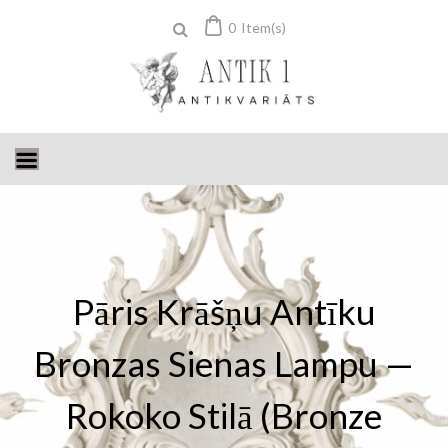
Skip
0
Item(s)
to
content
Pāris Krāšņu Antīku
Bronzas Sienas Lampu —
Rokoko Stilā (bronze