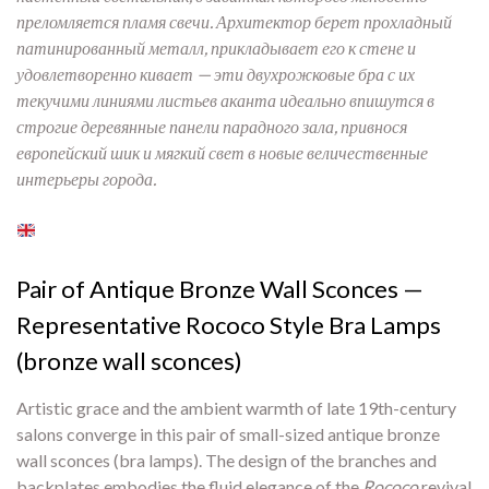
преломляется пламя свечи. Архитектор берет прохладный
патинированный металл, прикладывает его к стене и
удовлетворенно кивает — эти двухрожковые бра с их
текучими линиями листьев аканта идеально впишутся в
строгие деревянные панели парадного зала, привнося
европейский шик и мягкий свет в новые величественные
интерьеры города.
Pair of Antique Bronze Wall Sconces —
Representative Rococo Style Bra Lamps
(bronze wall sconces)
Artistic grace and the ambient warmth of late 19th-century
salons converge in this pair of small-sized antique bronze
wall sconces (bra lamps). The design of the branches and
backplates embodies the fluid elegance of the
Rococo
revival