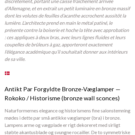
discrètement, portant une caisse fraîchement arrivée
d’Allemagne, et en extrait un petit luminaire en bronze massif
dont les volutes de feuilles d’acanthe accrochent aussitôt la
lumière. L’architecte prend en main le métal patiné, le
présente contre la boiserie et hoche la tête avec approbation
: ces appliques à deux bras, avec leurs lignes fluides et leurs
coupelles de brûleurs à gaz, apporteront exactement
l’élégance académique qu’il souhaitait donner aux intérieurs
de sa ville.
Antikt Par Forgyldte Bronze-Væglamper —
Rokoko / Historisme (bronze wall sconces)
Naturformernes elegance og historismens fine salonstemning
mødes i dette par små antikke væglamper (bra) i bronze.
Lampens arme og vægplade er rigt dekoreret med sirligt
støbte akantusblade og svungne rocailler. De to symmetriske