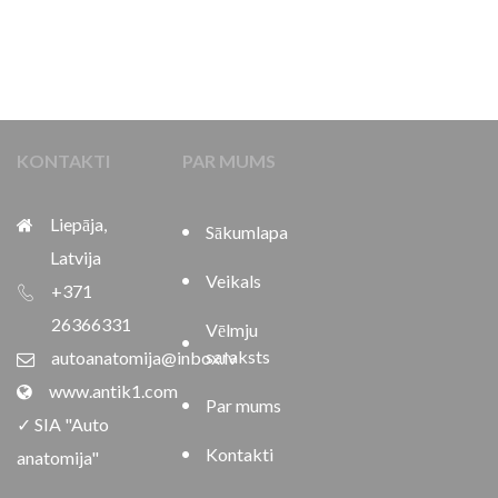
KONTAKTI
PAR MUMS
Liepāja,
Sākumlapa
Latvija
Veikals
+371
26366331
Vēlmju
saraksts
autoanatomija@inbox.lv
www.antik1.com
Par mums
✓ SIA "Auto
Kontakti
anatomija"