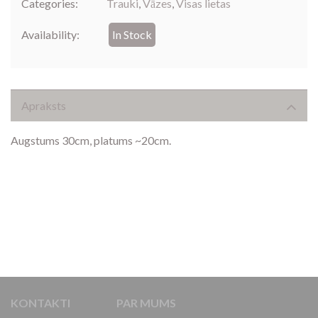
Categories:
Trauki
,
Vāzes
,
Visas lietas
Availability:
In Stock
Apraksts
Augstums 30cm, platums ~20cm.
KONTAKTI
PAR MUMS