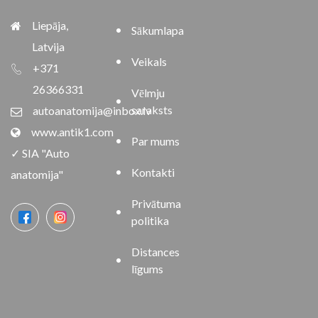
Liepāja,
Sākumlapa
Latvija
Veikals
+371
26366331
Vēlmju
saraksts
autoanatomija@inbox.lv
www.antik1.com
Par mums
✓ SIA "Auto
Kontakti
anatomija"
Privātuma
politika
Distances
līgums