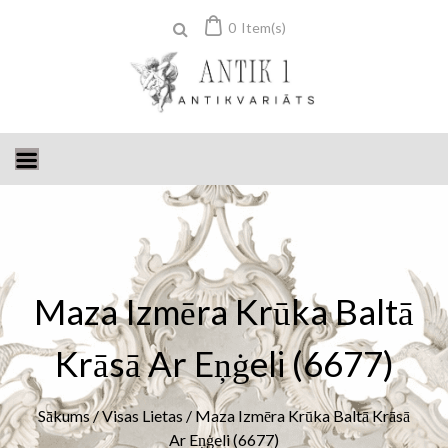
Skip
0
Item(s)
to
content
Maza Izmēra Krūka Baltā
Krāsā Ar Eņġeli (6677)
Sākums
/
Visas Lietas
/ Maza Izmēra Krūka Baltā Krāsā
Ar Eņġeli (6677)