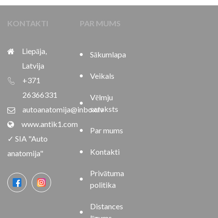
KONTAKTI
PAR MUMS
Liepāja,
Sākumlapa
Latvija
Veikals
+371
26366331
Vēlmju
saraksts
autoanatomija@inbox.lv
www.antik1.com
Par mums
✓ SIA "Auto
Kontakti
anatomija"
Privātuma
politika
Distances
līgums