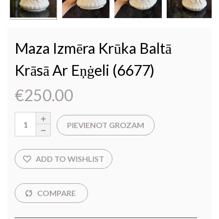
Maza Izmēra Krūka Baltā
Krāsā Ar Eņġeli (6677)
€
250.00
PIEVIENOT GROZAM