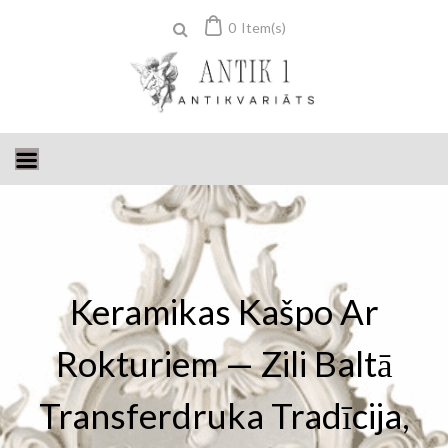
Skip
0
Item(s)
to
content
Keramikas Kašpo Ar
Rokturiem — Zili Baltā
Transferdruka Tradīcija,