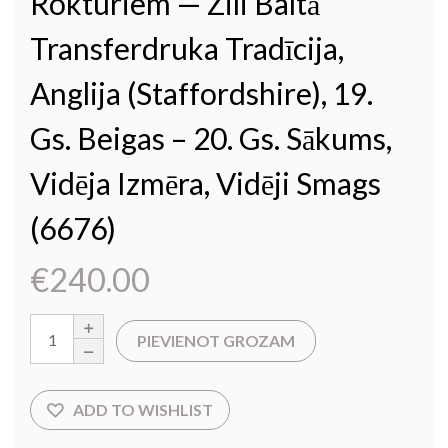
Rokturiem — Zili Baltā
Transferdruka Tradīcija,
Anglija (Staffordshire), 19.
Gs. Beigas – 20. Gs. Sākums,
Vidēja Izmēra, Vidēji Smags
(6676)
€
240.00
PIEVIENOT GROZAM