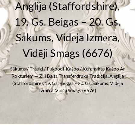
Anglija (Staffordshire),
19. Gs. Beigas – 20. Gs.
Sākums, Vidēja Izmēra,
Vidēji Smags (6676)
Sākums
/
Trauki
/
Puķpodi-Kašpo
/ Keramikas Kašpo Ar
Rokturiem — Zili Baltā Transferdruka Tradīcija, Anglija
(Staffordshire), 19. Gs. Beigas – 20. Gs. Sākums, Vidēja
Izmēra, Vidēji Smags (6676)