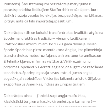
ironstons). Šādi izstrādājumi bez ražotāja marķējuma ir
parasts parādība lielākajiem Staffordshire ražotājiem, kuri
dažkārt ražoja veselas kolekcijas bez pastāvīgas marķēšanas,
jo tirgu noteica tālo importētāju pasūtījumi.
Dekorācijas stils un kokaltā transferdrukas kvalitāte atgādina
Spode manufaktūras tradīciju — vienu no izcilākajiem
Staffordshire uzņēmumiem, ko 1770. gadā dibināja Josiah
Spode. Spode bija pirmā manufaktūra Anglijā, kas pilnveidoja
transferdrukas metodi uz fajanss un ironstone keramikas, un
šī tehnika kļuva par firmas vizītkarti. Vēlāk uzņēmumu
pārņēma Copeland & Garrett, saglabājot augstākos ražošanas
standartus. Spode piegādāja savus izstrādājumus angļu
augstākajai sabiedrībai, Viktorijas laikmeta aristokrātijai, un
eksportēja uz Amerikas, Indijas un Eiropas tirgiem.
Dekorācijas ainas — jātnieki, suņi, angļu muižu ēkas,
klasicistiski torņi un arkas, koki romiešu parka manierē —
iekļaujas tā dēvētajā “Angļu ainavu” scenogrāfijas tradīcijā,