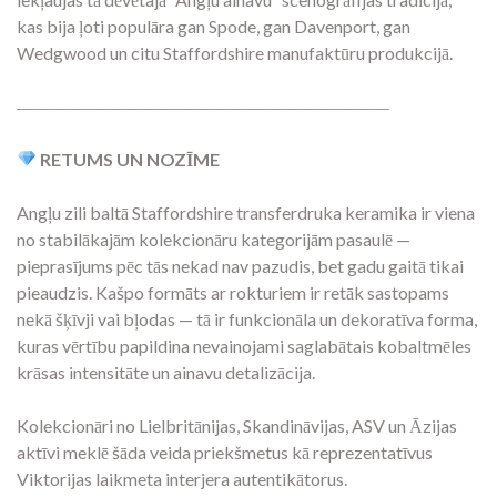
kas bija ļoti populāra gan Spode, gan Davenport, gan
Wedgwood un citu Staffordshire manufaktūru produkcijā.
―――――――――――――――――――――
RETUMS UN NOZĪME
Angļu zili baltā Staffordshire transferdruka keramika ir viena
no stabilākajām kolekcionāru kategorijām pasaulē —
pieprasījums pēc tās nekad nav pazudis, bet gadu gaitā tikai
pieaudzis. Kašpo formāts ar rokturiem ir retāk sastopams
nekā šķīvji vai bļodas — tā ir funkcionāla un dekoratīva forma,
kuras vērtību papildina nevainojami saglabātais kobaltmēles
krāsas intensitāte un ainavu detalizācija.
Kolekcionāri no Lielbritānijas, Skandināvijas, ASV un Āzijas
aktīvi meklē šāda veida priekšmetus kā reprezentatīvus
Viktorijas laikmeta interjera autentikātorus.