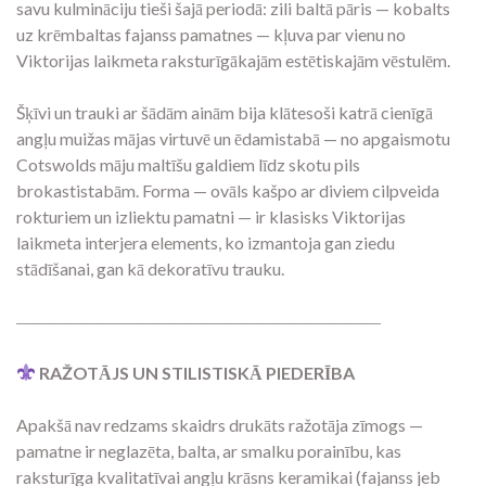
savu kulmināciju tieši šajā periodā: zili baltā pāris — kobalts
uz krēmbaltas fajanss pamatnes — kļuva par vienu no
Viktorijas laikmeta raksturīgākajām estētiskajām vēstulēm.
Šķīvi un trauki ar šādām ainām bija klātesoši katrā cienīgā
angļu muižas mājas virtuvē un ēdamistabā — no apgaismotu
Cotswolds māju maltīšu galdiem līdz skotu pils
brokastistabām. Forma — ovāls kašpo ar diviem cilpveida
rokturiem un izliektu pamatni — ir klasisks Viktorijas
laikmeta interjera elements, ko izmantoja gan ziedu
stādīšanai, gan kā dekoratīvu trauku.
―――――――――――――――――――――
RAŽOTĀJS UN STILISTISKĀ PIEDERĪBA
Apakšā nav redzams skaidrs drukāts ražotāja zīmogs —
pamatne ir neglazēta, balta, ar smalku porainību, kas
raksturīga kvalitatīvai angļu krāsns keramikai (fajanss jeb