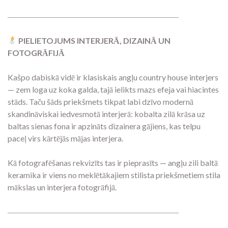
―――――――――――――――――――――
PIELIETOJUMS INTERJERĀ, DIZAINĀ UN
FOTOGRĀFIJĀ
Kašpo dabiskā vidē ir klasiskais angļu country house interjers
— zem loga uz koka galda, tajā ielikts mazs efeja vai hiacintes
stāds. Taču šāds priekšmets tikpat labi dzīvo modernā
skandināviskai iedvesmotā interjerā: kobalta zilā krāsa uz
baltas sienas fona ir apzināts dizainera gājiens, kas telpu
paceļ virs kārtējās mājas interjera.
Kā fotografēšanas rekvizīts tas ir pieprasīts — angļu zili baltā
keramika ir viens no meklētākajiem stilista priekšmetiem stila
mākslas un interjera fotogrāfijā.
―――――――――――――――――――――