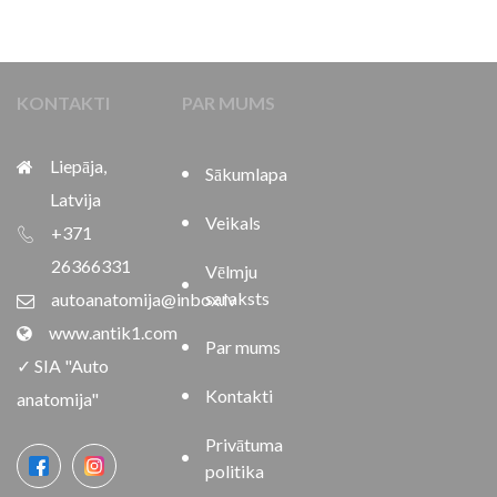
KONTAKTI
PAR MUMS
Liepāja,
Sākumlapa
Latvija
Veikals
+371
26366331
Vēlmju
saraksts
autoanatomija@inbox.lv
www.antik1.com
Par mums
✓ SIA "Auto
Kontakti
anatomija"
Privātuma
politika