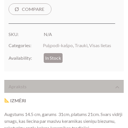
SKU:
N/A
Categories:
Puķpodi-kašpo
,
Trauki
,
Visas lietas
Availability:
In Stock
Apraksts
IZMĒRI
Augstums 14.5 cm, garums 31cm, platums 21cm. Svars vidēji
smags, kas liecina par masīvu keramikas sieniņu biezumu,
raksturīgu angļu krāsns keramikas tradīcijai.