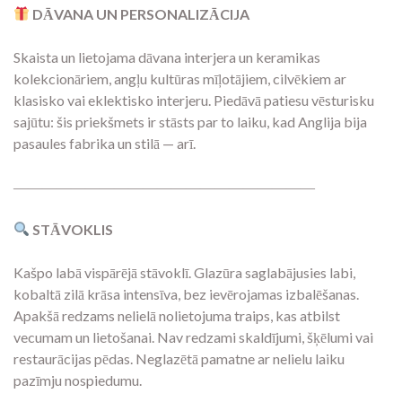
DĀVANA UN PERSONALIZĀCIJA
Skaista un lietojama dāvana interjera un keramikas
kolekcionāriem, angļu kultūras mīļotājiem, cilvēkiem ar
klasisko vai eklektisko interjeru. Piedāvā patiesu vēsturisku
sajūtu: šis priekšmets ir stāsts par to laiku, kad Anglija bija
pasaules fabrika un stilā — arī.
―――――――――――――――――――――
STĀVOKLIS
Kašpo labā vispārējā stāvoklī. Glazūra saglabājusies labi,
kobaltā zilā krāsa intensīva, bez ievērojamas izbalēšanas.
Apakšā redzams nelielā nolietojuma traips, kas atbilst
vecumam un lietošanai. Nav redzami skaldījumi, šķēlumi vai
restaurācijas pēdas. Neglazētā pamatne ar nelielu laiku
pazīmju nospiedumu.