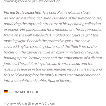
drawing-room or private collection.
Period Style snapshot:
The poet Rainis (Rainis) slowly
walked across the quiet, sunny veranda of his summer house,
pondering the rhythmic structure of his upcoming collection
of poems. His gaze paused for a moment on the large wooden
frame on the wall, whose dark molded contours caught the
morning light. Beneath the protective glass, the snow-
covered English coaching station and the fluid lines of the
horses on the canvas felt like a frozen miniature of the past,
holding a pure, laconic peace and the atmosphere of a distant
journey. The quiet rising of steam from a teacup and the
rustling of leaves in the garden merged into a single flow, and
this solid masterpiece instantly turned an ordinary moment
into a complete and noble ritual of beauty.
GERMAN BLOCK
Höhe — 60 cm Breite — 86,5 cm