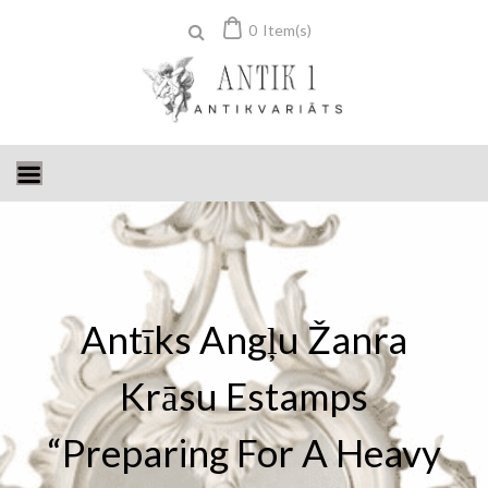
Skip
0
Item(s)
to
content
Antīks Angļu Žanra
Krāsu Estamps
“Preparing For A Heavy