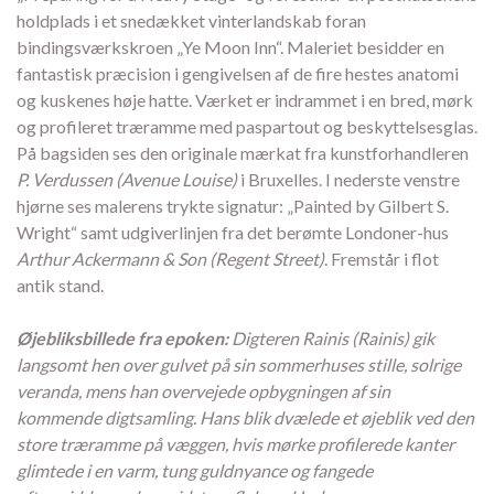
holdplads i et snedækket vinterlandskab foran
bindingsværkskroen „Ye Moon Inn“. Maleriet besidder en
fantastisk præcision i gengivelsen af de fire hestes anatomi
og kuskenes høje hatte. Værket er indrammet i en bred, mørk
og profileret træramme med paspartout og beskyttelsesglas.
På bagsiden ses den originale mærkat fra kunstforhandleren
P. Verdussen (Avenue Louise)
i Bruxelles. I nederste venstre
hjørne ses malerens trykte signatur: „Painted by Gilbert S.
Wright“ samt udgiverlinjen fra det berømte Londoner-hus
Arthur Ackermann & Son (Regent Street)
. Fremstår i flot
antik stand.
Øjebliksbillede fra epoken:
Digteren Rainis (Rainis) gik
langsomt hen over gulvet på sin sommerhuses stille, solrige
veranda, mens han overvejede opbygningen af sin
kommende digtsamling. Hans blik dvælede et øjeblik ved den
store træramme på væggen, hvis mørke profilerede kanter
glimtede i en varm, tung guldnyance og fangede