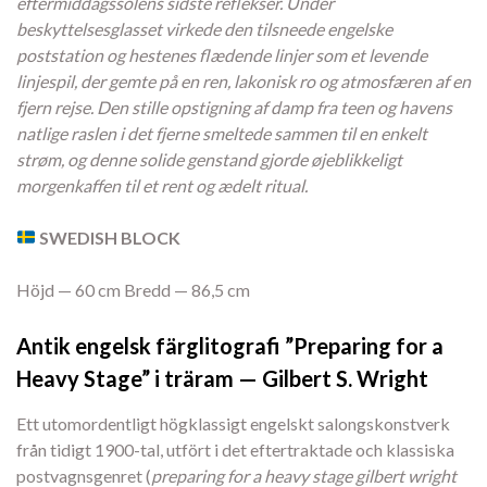
eftermiddagssolens sidste reflekser. Under
beskyttelsesglasset virkede den tilsneede engelske
poststation og hestenes flædende linjer som et levende
linjespil, der gemte på en ren, lakonisk ro og atmosfæren af en
fjern rejse. Den stille opstigning af damp fra teen og havens
natlige raslen i det fjerne smeltede sammen til en enkelt
strøm, og denne solide genstand gjorde øjeblikkeligt
morgenkaffen til et rent og ædelt ritual.
SWEDISH BLOCK
Höjd — 60 cm Bredd — 86,5 cm
Antik engelsk färglitografi ”Preparing for a
Heavy Stage” i träram — Gilbert S. Wright
Ett utomordentligt högklassigt engelskt salongskonstverk
från tidigt 1900-tal, utfört i det eftertraktade och klassiska
postvagnsgenret (
preparing for a heavy stage gilbert wright