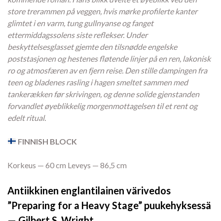
store trerammen på veggen, hvis mørke profilerte kanter
glimtet i en varm, tung gullnyanse og fanget
ettermiddagssolens siste reflekser. Under
beskyttelsesglasset gjemte den tilsnødde engelske
poststasjonen og hestenes fløtende linjer på en ren, lakonisk
ro og atmosfæren av en fjern reise. Den stille dampingen fra
teen og bladenes rasling i hagen smeltet sammen med
tankerækken før skrivingen, og denne solide gjenstanden
forvandlet øyeblikkelig morgenmottagelsen til et rent og
edelt ritual.
FINNISH BLOCK
Korkeus — 60 cm Leveys — 86,5 cm
Antiikkinen englantilainen värivedos
”Preparing for a Heavy Stage” puukehyksessä
— Gilbert S. Wright