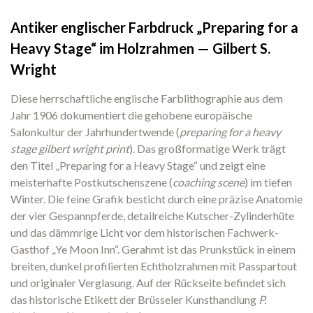
Antiker englischer Farbdruck „Preparing for a
Heavy Stage“ im Holzrahmen — Gilbert S.
Wright
Diese herrschaftliche englische Farblithographie aus dem
Jahr 1906 dokumentiert die gehobene europäische
Salonkultur der Jahrhundertwende (
preparing for a heavy
stage gilbert wright print
). Das großformatige Werk trägt
den Titel „Preparing for a Heavy Stage“ und zeigt eine
meisterhafte Postkutschenszene (
coaching scene
) im tiefen
Winter. Die feine Grafik besticht durch eine präzise Anatomie
der vier Gespannpferde, detailreiche Kutscher-Zylinderhüte
und das dämmrige Licht vor dem historischen Fachwerk-
Gasthof „Ye Moon Inn“. Gerahmt ist das Prunkstück in einem
breiten, dunkel profilierten Echtholzrahmen mit Passpartout
und originaler Verglasung. Auf der Rückseite befindet sich
das historische Etikett der Brüsseler Kunsthandlung
P.