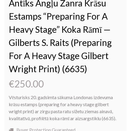
Antīks Angļu Žanra Krāsu
Estamps “Preparing For A
Heavy Stage” Koka Rāmī —
Gilberts S. Raits (preparing
For A Heavy Stage Gilbert
Wright Print) (6635)
€
250.00
Vēsturisks 20. gadsimta sākuma Londonas izdevuma
krāsu estamps (preparing for a heavy stage gilbert
wright print) ar zirgu pasta ratu sižetu ziemas ainavā,
kvalitatīvā, profilētā koka rāmī ar aizsargstiklu (6635).
Buyer Protection Guaranteed