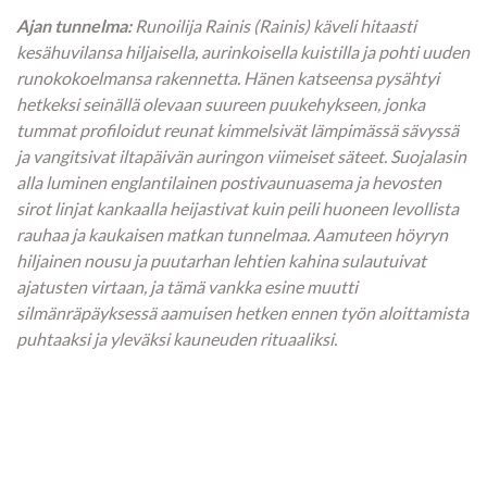
Ajan tunnelma:
Runoilija Rainis (Rainis) käveli hitaasti
kesähuvilansa hiljaisella, aurinkoisella kuistilla ja pohti uuden
runokokoelmansa rakennetta. Hänen katseensa pysähtyi
hetkeksi seinällä olevaan suureen puukehykseen, jonka
tummat profiloidut reunat kimmelsivät lämpimässä sävyssä
ja vangitsivat iltapäivän auringon viimeiset säteet. Suojalasin
alla luminen englantilainen postivaunuasema ja hevosten
sirot linjat kankaalla heijastivat kuin peili huoneen levollista
rauhaa ja kaukaisen matkan tunnelmaa. Aamuteen höyryn
hiljainen nousu ja puutarhan lehtien kahina sulautuivat
ajatusten virtaan, ja tämä vankka esine muutti
silmänräpäyksessä aamuisen hetken ennen työn aloittamista
puhtaaksi ja yleväksi kauneuden rituaaliksi.