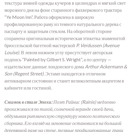
текстура зимней одежды кучеров в цилиндрах и мягкий свет
морозного дня на фоне старинного фахверкового трактира
“Ye Moon Inn”. Работа оформлена в широкую
профилированную раму из темного натурального дерева с
паспарту и защитным стеклом. На оборотной стороне
сохранена оригинальная историческая этикетка знаменитой
брюссельской багетной мастерской
P. Verdussen (Avenue
Louise)
. В левом нижнем углу присутствует авторская
подпись “Painted by Gilbert S. Wright”, а по центру —
издательские данные лондонского дома
Arthur Ackermann &
Son (Regent Street)
. Эстамп находится в отличном
антикварном состоянии и станет великолепным акцентом в
кабинете или гостиной.
Снимок в стиле Эпохи:
Поэт Райнис (Rainis) медленно
прохаживался по тихой, солнечной веранде своей дачи,
обдумывая ритмическую структуру нового поэтического
сборника. Его взгляд на мгновение остановился на большой
деревянной раме на стене, темные профилированные грани