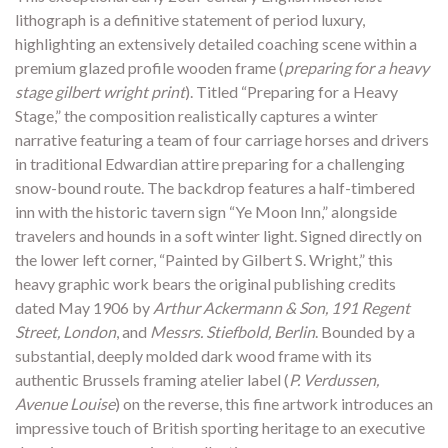
lithograph is a definitive statement of period luxury,
highlighting an extensively detailed coaching scene within a
premium glazed profile wooden frame (
preparing for a heavy
stage gilbert wright print
). Titled “Preparing for a Heavy
Stage,” the composition realistically captures a winter
narrative featuring a team of four carriage horses and drivers
in traditional Edwardian attire preparing for a challenging
snow-bound route. The backdrop features a half-timbered
inn with the historic tavern sign “Ye Moon Inn,” alongside
travelers and hounds in a soft winter light. Signed directly on
the lower left corner, “Painted by Gilbert S. Wright,” this
heavy graphic work bears the original publishing credits
dated May 1906 by
Arthur Ackermann & Son, 191 Regent
Street, London
, and
Messrs. Stiefbold, Berlin
. Bounded by a
substantial, deeply molded dark wood frame with its
authentic Brussels framing atelier label (
P. Verdussen,
Avenue Louise
) on the reverse, this fine artwork introduces an
impressive touch of British sporting heritage to an executive