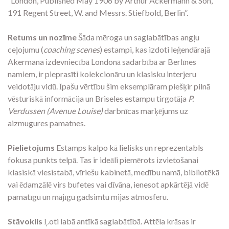
“London, Published May 1906 by Arthur Ackermann & Son,
191 Regent Street, W. and Messrs. Stiefbold, Berlin”.
Retums un nozīme
Šāda mēroga un saglabātības angļu
ceļojumu (
coaching scenes
) estampi, kas izdoti leģendārajā
Akermana izdevniecībā Londonā sadarbībā ar Berlīnes
namiem, ir pieprasīti kolekcionāru un klasisku interjeru
veidotāju vidū. Īpašu vērtību šim eksemplāram piešķir pilnā
vēsturiskā informācija un Briseles estampu tirgotāja
P.
Verdussen (Avenue Louise)
darbnīcas marķējums uz
aizmugures pamatnes.
Pielietojums
Estamps kalpo kā lielisks un reprezentabls
fokusa punkts telpā. Tas ir ideāli piemērots izvietošanai
klasiskā viesistabā, vīriešu kabinetā, medību namā, bibliotēkā
vai ēdamzālē virs bufetes vai dīvāna, ienesot apkārtējā vidē
pamatīgu un mājīgu gadsimtu mijas atmosfēru.
Stāvoklis
Ļoti labā antīkā saglabātībā. Attēla krāsas ir