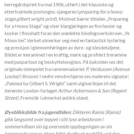
herregårdsprint fra mai 1906, utført i det klassiske og
ettertraktede postvogns-sjangeren (
preparing for a heavy
stage gilbert wright print
). Motivet bærer tittelen „Preparing
for a Heavy Stage“ og viser klargjøringen av fire hester og
kusker i flosshatt foran den snødekte bindingsverkskroen „Ye
Moon Inn“. Verket utmerker seg med en fantastisk lysføring
og presisjon i giennomføringen av dyre- og klesdetaljene.
Bildet er innrammet i en kraftig, mørk og profilert treramme
med paspartout og beskyttelsesglass. På baksiden ses det
originale stempelet fra rammemakeriet
P. Verdussen (Avenue
Louise)
i Brussel. I nedre venstre hjørne ses malerens signatur:
„Painted by Gilbert S. Wright“ samt utgiverlinjen til det
berømte London-forlaget
Arthur Ackermann & Son (Regent
Street)
. Fremstår i utmerket antikk stand.
Øyeblikksbilde fra jugendtiden:
Dikteren Rainis (Rainis)
gikk langsomt over teppet i sitt lyse arbeidsrom i
sommervillaen sin og overveide oppbygningen av sin
kommende roman. Hans blikk dvelte et øyeblikk ved den