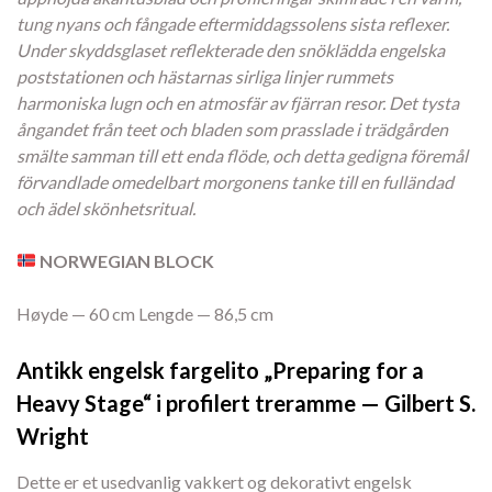
tung nyans och fångade eftermiddagssolens sista reflexer.
Under skyddsglaset reflekterade den snöklädda engelska
poststationen och hästarnas sirliga linjer rummets
harmoniska lugn och en atmosfär av fjärran resor. Det tysta
ångandet från teet och bladen som prasslade i trädgården
smälte samman till ett enda flöde, och detta gedigna föremål
förvandlade omedelbart morgonens tanke till en fulländad
och ädel skönhetsritual.
NORWEGIAN BLOCK
Høyde — 60 cm Lengde — 86,5 cm
Antikk engelsk fargelito „Preparing for a
Heavy Stage“ i profilert treramme — Gilbert S.
Wright
Dette er et usedvanlig vakkert og dekorativt engelsk