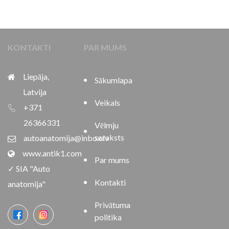
KONTAKTI
PAR MUMS
Liepāja,
Sākumlapa
Latvija
Veikals
+371
26366331
Vēlmju
saraksts
autoanatomija@inbox.lv
www.antik1.com
Par mums
✓ SIA "Auto
Kontakti
anatomija"
Privātuma
politika