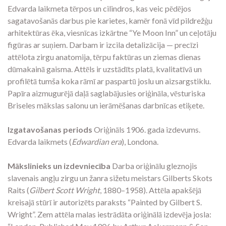
Edvarda laikmeta tērpos un cilindros, kas veic pēdējos
sagatavošanās darbus pie karietes, kamēr fonā vīd pildrežģu
arhitektūras ēka, viesnīcas izkārtne “Ye Moon Inn” un ceļotāju
figūras ar suņiem. Darbam ir izcila detalizācija — precīzi
attēlota zirgu anatomija, tērpu faktūras un ziemas dienas
dūmakainā gaisma. Attēls ir uzstādīts platā, kvalitatīvā un
profilētā tumša koka rāmī ar paspartū joslu un aizsargstiklu.
Papīra aizmugurējā daļā saglabājusies oriģināla, vēsturiska
Briseles mākslas salonu un ierāmēšanas darbnīcas etiķete.
Izgatavošanas periods
Oriģināls 1906. gada izdevums.
Edvarda laikmets (
Edwardian era
), Londona.
Mākslinieks un izdevniecība
Darba oriģinālu gleznojis
slavenais angļu zirgu un žanra sižetu meistars Gilberts Skots
Raits (
Gilbert Scott Wright
, 1880–1958). Attēla apakšējā
kreisajā stūrī ir autorizēts paraksts “Painted by Gilbert S.
Wright”. Zem attēla malas iestrādāta oriģinālā izdevēja josla: