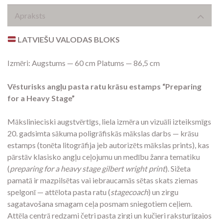
Apraksts
LATVIEŠU VALODAS BLOKS
Izmēri: Augstums — 60 cm Platums — 86,5 cm
Vēsturisks angļu pasta ratu krāsu estamps “Preparing
for a Heavy Stage”
Mākslinieciski augstvērtīgs, liela izmēra un vizuāli izteiksmīgs
20. gadsimta sākuma poligrāfiskās mākslas darbs — krāsu
estamps (tonēta litogrāfija jeb autorizēts mākslas prints), kas
pārstāv klasisko angļu ceļojumu un medību žanra tematiku
(
preparing for a heavy stage gilbert wright print
). Sižeta
pamatā ir mazpilsētas vai iebraucamās sētas skats ziemas
spelgonī — attēlota pasta ratu (
stagecoach
) un zirgu
sagatavošana smagam ceļa posmam sniegotiem ceļiem.
Attēla centrā redzami četri pasta zirgi un kučieri raksturīgajos