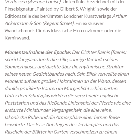
Verdussen (Avenue Louise)
. Unten links bezeichnet mit der
Pinselsignatur „Painted by Gilbert S. Wright“ sowie der
Editionszeile des berühmten Londoner Kunstverlags
Arthur
Ackermann & Son (Regent Street)
. Ein exklusiver
Wandschmuck für das klassische Herrenzimmer oder die
Kaminwand.
Momentaufnahme der Epoche:
Der Dichter Rainis (Rainis)
schritt langsam durch die stille, sonnige Veranda seines
Sommerhauses und dachte über die rhythmische Struktur
seines neuen Gedichtbandes nach. Sein Blick verweilte einen
Moment auf dem großen Holzrahmen an der Wand, dessen
dunkle profilierte Kanten im Morgenlicht schimmerten.
Unter dem Schutzglas wirkten die verschneite englische
Poststation und das fließende Linienspiel der Pferde wie eine
erstarrte Miniatur der Vergangenheit, die eine reine,
lakonische Ruhe und die Atmosphäre einer fernen Reise
bewahrte. Das leise Aufsteigen des Teedampfes und das
Rascheln der Blätter im Garten verschmolzen zu einem