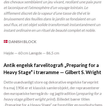
des chevaux semblaient un jeu vivant, recélant une paix pure
et laconique et l’atmosphère d’un voyage lointain. Le
sifflement discret de la vapeur d’une tasse de thé et le
bruissement des feuilles dans le jardin se fondaient en un
seul flux, et cet objet solide transformait instantanément un
instant ordinaire en un rituel de beauté complet et noble.
DANISH BLOCK
Højde — 60 cm Længde — 86,5 cm
Antik engelsk farvelitografi „Preparing for a
Heavy Stage“ i træramme — Gilbert S. Wright
Dette usædvanligt store og dekorative engelske farveprint
fra maj 1906 er et klassisk samlerobjekt, der repræsenterer
den europæiske herregårds- og jagttradition (
preparing for a
heavy stage gilbert wright print
). Billedet bærer titlen
„Preparing for a Heavy Stage“ og forestiller en postkutschens