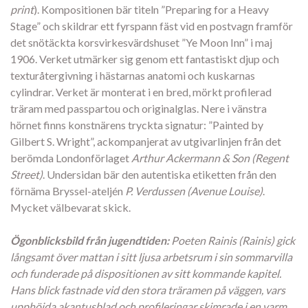
print
). Kompositionen bär titeln ”Preparing for a Heavy
Stage” och skildrar ett fyrspann fäst vid en postvagn framför
det snötäckta korsvirkesvärdshuset ”Ye Moon Inn” i maj
1906. Verket utmärker sig genom ett fantastiskt djup och
texturåtergivning i hästarnas anatomi och kuskarnas
cylindrar. Verket är monterat i en bred, mörkt profilerad
träram med passpartou och originalglas. Nere i vänstra
hörnet finns konstnärens tryckta signatur: ”Painted by
Gilbert S. Wright”, ackompanjerat av utgivarlinjen från det
berömda Londonförlaget
Arthur Ackermann & Son (Regent
Street)
. Undersidan bär den autentiska etiketten från den
förnäma Bryssel-ateljén
P. Verdussen (Avenue Louise)
.
Mycket välbevarat skick.
Ögonblicksbild från jugendtiden:
Poeten Rainis (Rainis) gick
långsamt över mattan i sitt ljusa arbetsrum i sin sommarvilla
och funderade på dispositionen av sitt kommande kapitel.
Hans blick fastnade vid den stora träramen på väggen, vars
upphöjda akantusblad och profileringar skimrade i en varm,