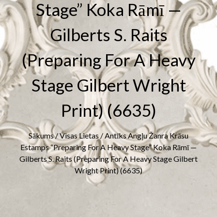
Stage” Koka Rāmī —
Gilberts S. Raits
(preparing For A Heavy
Stage Gilbert Wright
Print) (6635)
Sākums
/
Visas Lietas
/ Antīks Angļu Žanra Krāsu
Estamps “Preparing For A Heavy Stage” Koka Rāmī —
Gilberts S. Raits (preparing For A Heavy Stage Gilbert
Wright Print) (6635)