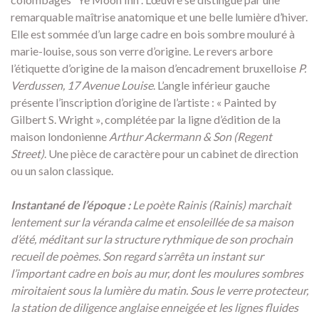
remarquable maîtrise anatomique et une belle lumière d’hiver.
Elle est sommée d’un large cadre en bois sombre mouluré à
marie-louise, sous son verre d’origine. Le revers arbore
l’étiquette d’origine de la maison d’encadrement bruxelloise
P.
Verdussen, 17 Avenue Louise
. L’angle inférieur gauche
présente l’inscription d’origine de l’artiste : « Painted by
Gilbert S. Wright », complétée par la ligne d’édition de la
maison londonienne
Arthur Ackermann & Son (Regent
Street)
. Une pièce de caractère pour un cabinet de direction
ou un salon classique.
Instantané de l’époque :
Le poète Rainis (Rainis) marchait
lentement sur la véranda calme et ensoleillée de sa maison
d’été, méditant sur la structure rythmique de son prochain
recueil de poèmes. Son regard s’arrêta un instant sur
l’important cadre en bois au mur, dont les moulures sombres
miroitaient sous la lumière du matin. Sous le verre protecteur,
la station de diligence anglaise enneigée et les lignes fluides