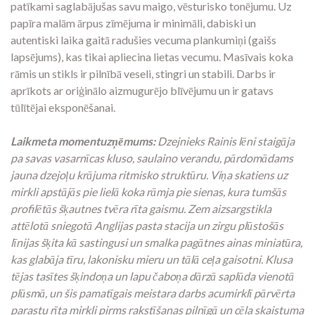
patīkami saglabājušas savu maigo, vēsturisko tonējumu. Uz
papīra malām ārpus zīmējuma ir minimāli, dabiski un
autentiski laika gaitā radušies vecuma plankumiņi (gaišs
lapsējums), kas tikai apliecina lietas vecumu. Masīvais koka
rāmis un stikls ir pilnībā veseli, stingri un stabili. Darbs ir
aprīkots ar oriģinālo aizmugurējo blīvējumu un ir gatavs
tūlītējai eksponēšanai.
Laikmeta momentuzņēmums:
Dzejnieks Rainis lēni staigāja
pa savas vasarnīcas kluso, saulaino verandu, pārdomādams
jauna dzejoļu krājuma ritmisko struktūru. Viņa skatiens uz
mirkli apstājās pie lielā koka rāmja pie sienas, kura tumšās
profilētās šķautnes tvēra rīta gaismu. Zem aizsargstikla
attēlotā sniegotā Anglijas pasta stacija un zirgu plūstošās
līnijas šķita kā sastingusi un smalka pagātnes ainas miniatūra,
kas glabāja tīru, lakonisku mieru un tālā ceļa gaisotni. Klusa
tējas tasītes šķindoņa un lapu čaboņa dārzā saplūda vienotā
plūsmā, un šis pamatīgais meistara darbs acumirklī pārvērta
parastu rīta mirkli pirms rakstīšanas pilnīgā un cēla skaistuma