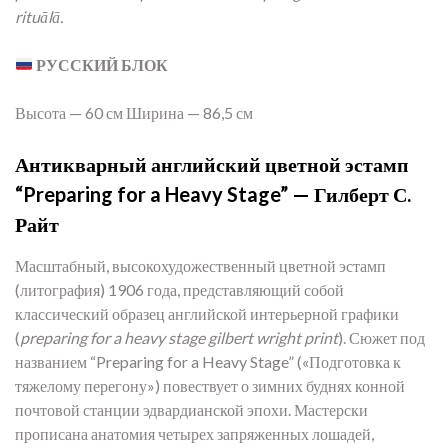
rituālā.
РУССКИЙ БЛОК
Высота — 60 см Ширина — 86,5 см
Антикварный английский цветной эстамп
“Preparing for a Heavy Stage” — Гилберт С.
Райт
Масштабный, высокохудожественный цветной эстамп
(литография) 1906 года, представляющий собой
классический образец английской интерьерной графики
(
preparing for a heavy stage gilbert wright print
). Сюжет под
названием “Preparing for a Heavy Stage” («Подготовка к
тяжелому перегону») повествует о зимних буднях конной
почтовой станции эдвардианской эпохи. Мастерски
прописана анатомия четырех запряженных лошадей,