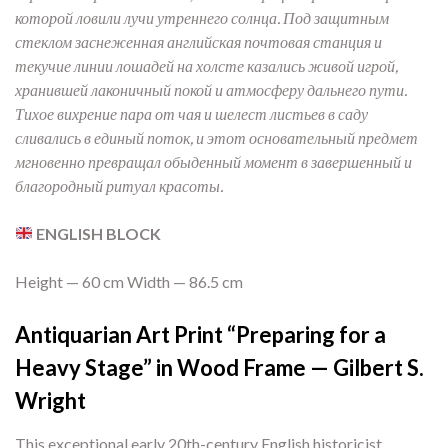
которой ловили лучи утреннего солнца. Под защитным
стеклом заснеженная английская почтовая станция и
текучие линии лошадей на холсте казались живой игрой,
хранившей лаконичный покой и атмосферу дальнего пути.
Тихое вихрение пара от чая и шелест листьев в саду
сливались в единый поток, и этот основательный предмет
мгновенно превращал обыденный момент в завершенный и
благородный ритуал красоты.
ENGLISH BLOCK
Height — 60 cm Width — 86.5 cm
Antiquarian Art Print “Preparing for a
Heavy Stage” in Wood Frame — Gilbert S.
Wright
This exceptional early 20th-century English historicist