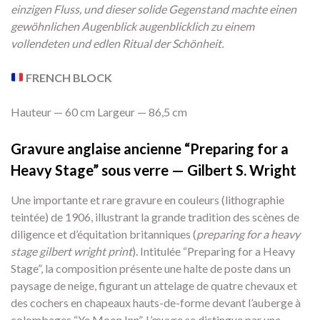
einzigen Fluss, und dieser solide Gegenstand machte einen
gewöhnlichen Augenblick augenblicklich zu einem
vollendeten und edlen Ritual der Schönheit.
FRENCH BLOCK
Hauteur — 60 cm Largeur — 86,5 cm
Gravure anglaise ancienne “Preparing for a
Heavy Stage” sous verre — Gilbert S. Wright
Une importante et rare gravure en couleurs (lithographie
teintée) de 1906, illustrant la grande tradition des scènes de
diligence et d’équitation britanniques (
preparing for a heavy
stage gilbert wright print
). Intitulée “Preparing for a Heavy
Stage”, la composition présente une halte de poste dans un
paysage de neige, figurant un attelage de quatre chevaux et
des cochers en chapeaux hauts-de-forme devant l’auberge à
colombages “Ye Moon Inn”. L’œuvre se distingue par une