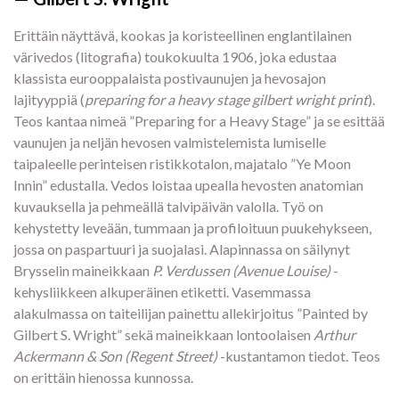
Erittäin näyttävä, kookas ja koristeellinen englantilainen
värivedos (litografia) toukokuulta 1906, joka edustaa
klassista eurooppalaista postivaunujen ja hevosajon
lajityyppiä (
preparing for a heavy stage gilbert wright print
).
Teos kantaa nimeä ”Preparing for a Heavy Stage” ja se esittää
vaunujen ja neljän hevosen valmistelemista lumiselle
taipaleelle perinteisen ristikkotalon, majatalo ”Ye Moon
Innin” edustalla. Vedos loistaa upealla hevosten anatomian
kuvauksella ja pehmeällä talvipäivän valolla. Työ on
kehystetty leveään, tummaan ja profiloituun puukehykseen,
jossa on paspartuuri ja suojalasi. Alapinnassa on säilynyt
Brysselin maineikkaan
P. Verdussen (Avenue Louise)
-
kehysliikkeen alkuperäinen etiketti. Vasemmassa
alakulmassa on taiteilijan painettu allekirjoitus ”Painted by
Gilbert S. Wright” sekä maineikkaan lontoolaisen
Arthur
Ackermann & Son (Regent Street)
-kustantamon tiedot. Teos
on erittäin hienossa kunnossa.