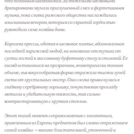
что поданным шампанским. За тяжелыми шелковыми
драпировками звучали приглушенный смех и фортепианная
музыка, пока сливки рижского общества наслаждались
изысканным вечером, которым со скрытой гордостью
руководила сама хозяйка дома.
Королева прессы, одетая в шелковое платье, вдохновленное
последней парижской модой, на мгновение отступила от
суеты гостей к массивному буфетному столу в столовой. Ее
взгляд остановился на прозрачном, геометрически точном
объеме, чья конусообразная форма отражала тысячи лучей
света от хрустальных люстр. Она слегка прикоснулась к
гладкому серебряному горлышку, почувствовав прохладу
металла и убедительную тяжесть, так сильно
контрастировавшую с хрупким стеклом.
Этот тихий момент соприкосновения с элегантным,
привезенным из Европы предметом был словно отражением
самой хозяйки — внешне блистательной, утонченной и