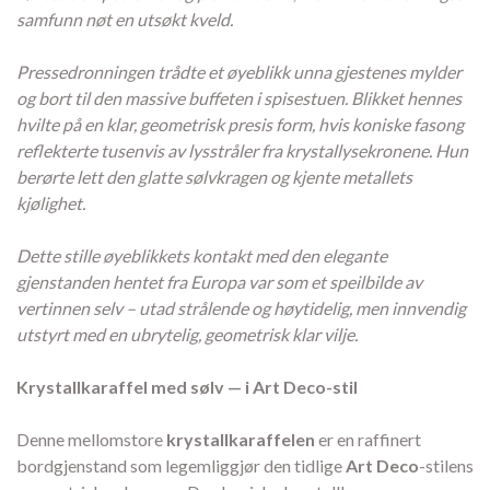
samfunn nøt en utsøkt kveld.
Pressedronningen trådte et øyeblikk unna gjestenes mylder
og bort til den massive buffeten i spisestuen. Blikket hennes
hvilte på en klar, geometrisk presis form, hvis koniske fasong
reflekterte tusenvis av lysstråler fra krystallysekronene. Hun
berørte lett den glatte sølvkragen og kjente metallets
kjølighet.
Dette stille øyeblikkets kontakt med den elegante
gjenstanden hentet fra Europa var som et speilbilde av
vertinnen selv – utad strålende og høytidelig, men innvendig
utstyrt med en ubrytelig, geometrisk klar vilje.
Krystallkaraffel med sølv — i Art Deco-stil
Denne mellomstore
krystallkaraffelen
er en raffinert
bordgjenstand som legemliggjør den tidlige
Art Deco
-stilens