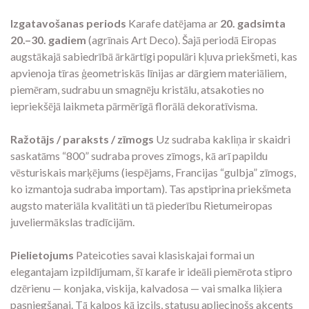
Izgatavošanas periods
Karafe datējama ar
20. gadsimta
20.–30. gadiem
(agrīnais Art Deco). Šajā periodā Eiropas
augstākajā sabiedrībā ārkārtīgi populāri kļuva priekšmeti, kas
apvienoja tīras ģeometriskās līnijas ar dārgiem materiāliem,
piemēram, sudrabu un smagnēju kristālu, atsakoties no
iepriekšējā laikmeta pārmērīgā florālā dekoratīvisma.
Ražotājs / paraksts / zīmogs
Uz sudraba kakliņa ir skaidri
saskatāms “800” sudraba proves zīmogs, kā arī papildu
vēsturiskais marķējums (iespējams, Francijas “gulbja” zīmogs,
ko izmantoja sudraba importam). Tas apstiprina priekšmeta
augsto materiāla kvalitāti un tā piederību Rietumeiropas
juveliermākslas tradīcijām.
Pielietojums
Pateicoties savai klasiskajai formai un
elegantajam izpildījumam, šī karafe ir ideāli piemērota stipro
dzērienu — konjaka, viskija, kalvadosa — vai smalka liķiera
pasniegšanai. Tā kalpos kā izcils, statusu apliecinošs akcents