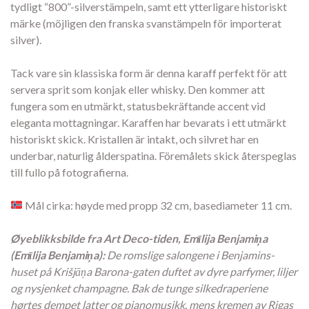
tydligt “800”-silverstämpeln, samt ett ytterligare historiskt
märke (möjligen den franska svanstämpeln för importerat
silver).
Tack vare sin klassiska form är denna karaff perfekt för att
servera sprit som konjak eller whisky. Den kommer att
fungera som en utmärkt, statusbekräftande accent vid
eleganta mottagningar. Karaffen har bevarats i ett utmärkt
historiskt skick. Kristallen är intakt, och silvret har en
underbar, naturlig ålderspatina. Föremålets skick återspeglas
till fullo på fotografierna.
Mål cirka: høyde med propp 32 cm, basediameter 11 cm.
Øyeblikksbilde fra Art Deco-tiden, Emīlija Benjamiņa
(Emīlija Benjamiņa):
De romslige salongene i Benjamins-
huset på Krišjāņa Barona-gaten duftet av dyre parfymer, liljer
og nysjenket champagne. Bak de tunge silkedraperiene
hørtes dempet latter og pianomusikk, mens kremen av Rigas