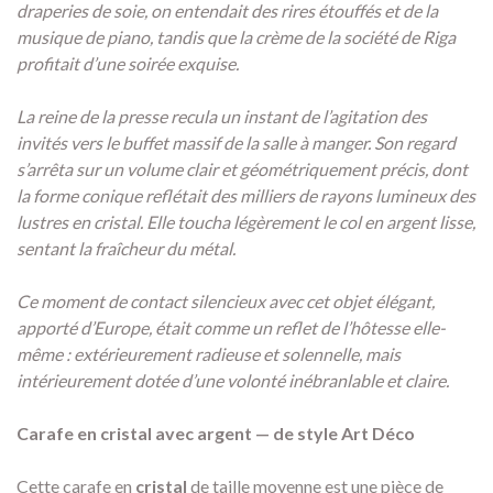
draperies de soie, on entendait des rires étouffés et de la
musique de piano, tandis que la crème de la société de Riga
profitait d’une soirée exquise.
La reine de la presse recula un instant de l’agitation des
invités vers le buffet massif de la salle à manger. Son regard
s’arrêta sur un volume clair et géométriquement précis, dont
la forme conique reflétait des milliers de rayons lumineux des
lustres en cristal. Elle toucha légèrement le col en argent lisse,
sentant la fraîcheur du métal.
Ce moment de contact silencieux avec cet objet élégant,
apporté d’Europe, était comme un reflet de l’hôtesse elle-
même : extérieurement radieuse et solennelle, mais
intérieurement dotée d’une volonté inébranlable et claire.
Carafe en cristal avec argent — de style Art Déco
Cette carafe en
cristal
de taille moyenne est une pièce de