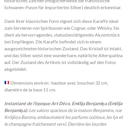
historisches Zeichen (möglicherweise die französische
Schwanen-Punze für importiertes Silber) deutlich erkennbar.
Dank ihrer klassischen Form eignet sich diese Karaffe ideal
zum Servieren von Spirituosen wie Cognac oder Whisky. Sie
dient als hervorragendes, statusbestätigendes Akzentstück
bei Empfängen. Die Karaffe befindet sich in einem
ausgezeichneten historischen Zustand. Das Kristall ist intakt,
und das Silber weist eine wunderbare, natürliche Alterspatina
auf. Der Zustand des Artikels ist vollständig auf den Fotos
abgebildet.
Dimensions environ : hauteur avec bouchon 32 cm,
diamètre de la base 11 cm.
Instantané de l’époque Art Déco, Emīlija Benjamiņa (Emīlija
Benjamiņa):
Les salons spacieux de la maison Benjamins, rue
Krišjāņa Barona, embaumaient les parfums coûteux, les lys et
le champagne fraîchement servi. Derrière les lourdes