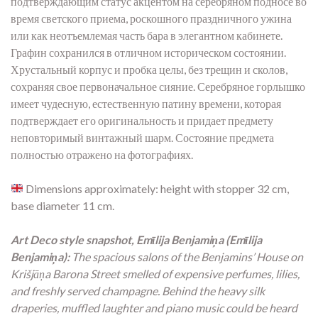
подтверждающим статус акцентом на серебряном подносе во
время светского приема, роскошного праздничного ужина
или как неотъемлемая часть бара в элегантном кабинете.
Графин сохранился в отличном историческом состоянии.
Хрустальный корпус и пробка целы, без трещин и сколов,
сохраняя свое первоначальное сияние. Серебряное горлышко
имеет чудесную, естественную патину времени, которая
подтверждает его оригинальность и придает предмету
неповторимый винтажный шарм. Состояние предмета
полностью отражено на фотографиях.
Dimensions approximately: height with stopper 32 cm,
base diameter 11 cm.
Art Deco style snapshot, Emīlija Benjamiņa (Emīlija
Benjamiņa):
The spacious salons of the Benjamins’ House on
Krišjāņa Barona Street smelled of expensive perfumes, lilies,
and freshly served champagne. Behind the heavy silk
draperies, muffled laughter and piano music could be heard