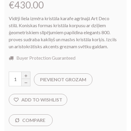
€
430.00
Vidēji liela izmēra kristāla karafe agrīnajā Art Deco
stilā. Koniskas formas kristāla korpusu ar dziļiem
ģeometriskiem slīpējumiem papildina elegants 800.
proves sudraba kakliņš un masīvs kristāla korķis. Izcils
un aristokrātisks akcents greznam svētku galdam.
Buyer Protection Guaranteed
PIEVIENOT GROZAM