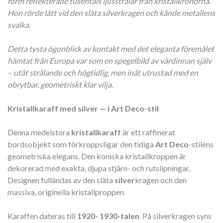
form reflekterade tusentals ljusstrålar från kristallkronorna.
Hon rörde lätt vid den släta silverkragen och kände metallens
svalka.
Detta tysta ögonblick av kontakt med det eleganta föremålet
hämtat från Europa var som en spegelbild av värdinnan själv
– utåt strålande och högtidlig, men inåt utrustad med en
obrytbar, geometriskt klar vilja.
Kristallkaraff med silver — i Art Deco-stil
Denna medelstora
kristallkaraff
är ett raffinerat
bordsobjekt som förkroppsligar den tidiga
Art Deco
-stilens
geometriska elegans. Den koniska kristallkroppen är
dekorerad med exakta, djupa stjärn- och rutslipningar.
Designen fulländas av den släta
silver
kragen och den
massiva, originella kristallproppen.
Karaffen dateras till
1920- 1930-talen
. På silverkragen syns