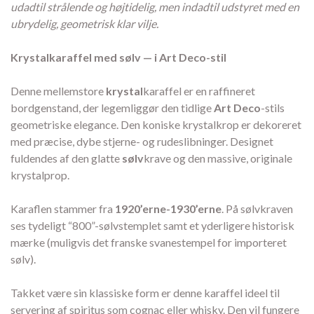
udadtil strålende og højtidelig, men indadtil udstyret med en
ubrydelig, geometrisk klar vilje.
Krystalkaraffel med sølv — i Art Deco-stil
Denne mellemstore
krystal
karaffel er en raffineret
bordgenstand, der legemliggør den tidlige
Art Deco
-stils
geometriske elegance. Den koniske krystalkrop er dekoreret
med præcise, dybe stjerne- og rudeslibninger. Designet
fuldendes af den glatte
sølv
krave og den massive, originale
krystalprop.
Karaflen stammer fra
1920’erne-1930’erne
. På sølvkraven
ses tydeligt “800”-sølvstemplet samt et yderligere historisk
mærke (muligvis det franske svanestempel for importeret
sølv).
Takket være sin klassiske form er denne karaffel ideel til
servering af spiritus som cognac eller whisky. Den vil fungere