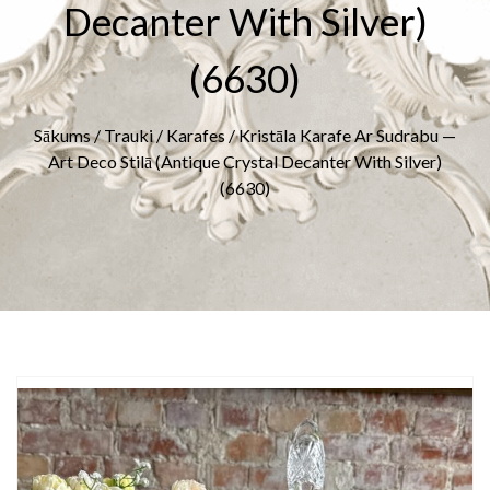
Decanter With Silver)
(6630)
Sākums
/
Trauki
/
Karafes
/ Kristāla Karafe Ar Sudrabu —
Art Deco Stilā (Antique Crystal Decanter With Silver)
(6630)