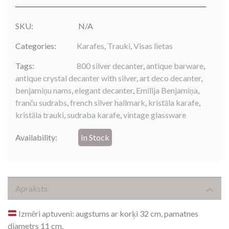
SKU:
N/A
Categories:
Karafes
,
Trauki
,
Visas lietas
Tags:
800 silver decanter
,
antique barware
,
antique crystal decanter with silver
,
art deco decanter
,
benjamiņu nams
,
elegant decanter
,
Emīlija Benjamiņa
,
franču sudrabs
,
french silver hallmark
,
kristāla karafe
,
kristāla trauki
,
sudraba karafe
,
vintage glassware
Availability:
In Stock
Apraksts
Izmēri aptuveni: augstums ar korķi 32 cm, pamatnes
diametrs 11 cm.