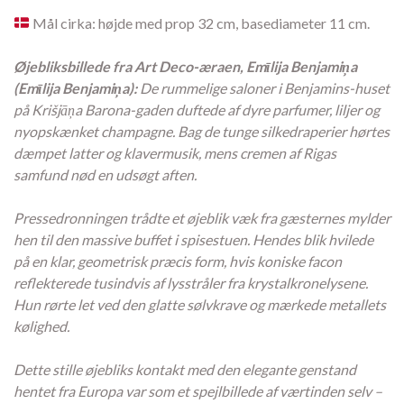
Mål cirka: højde med prop 32 cm, basediameter 11 cm.
Øjebliksbillede fra Art Deco-æraen, Emīlija Benjamiņa
(Emīlija Benjamiņa):
De rummelige saloner i Benjamins-huset
på Krišjāņa Barona-gaden duftede af dyre parfumer, liljer og
nyopskænket champagne. Bag de tunge silkedraperier hørtes
dæmpet latter og klavermusik, mens cremen af Rigas
samfund nød en udsøgt aften.
Pressedronningen trådte et øjeblik væk fra gæsternes mylder
hen til den massive buffet i spisestuen. Hendes blik hvilede
på en klar, geometrisk præcis form, hvis koniske facon
reflekterede tusindvis af lysstråler fra krystalkronelysene.
Hun rørte let ved den glatte sølvkrave og mærkede metallets
kølighed.
Dette stille øjebliks kontakt med den elegante genstand
hentet fra Europa var som et spejlbillede af værtinden selv –