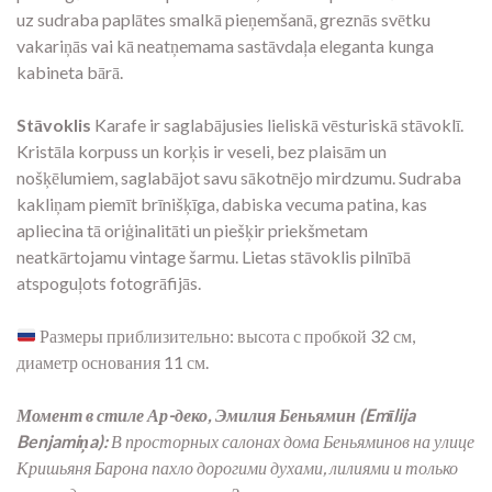
uz sudraba paplātes smalkā pieņemšanā, greznās svētku
vakariņās vai kā neatņemama sastāvdaļa eleganta kunga
kabineta bārā.
Stāvoklis
Karafe ir saglabājusies lieliskā vēsturiskā stāvoklī.
Kristāla korpuss un korķis ir veseli, bez plaisām un
nošķēlumiem, saglabājot savu sākotnējo mirdzumu. Sudraba
kakliņam piemīt brīnišķīga, dabiska vecuma patina, kas
apliecina tā oriģinalitāti un piešķir priekšmetam
neatkārtojamu vintage šarmu. Lietas stāvoklis pilnībā
atspoguļots fotogrāfijās.
Размеры приблизительно: высота с пробкой 32 см,
диаметр основания 11 см.
Момент в стиле Ар-деко, Эмилия Беньямин (Emīlija
Benjamiņa):
В просторных салонах дома Беньяминов на улице
Кришьяня Барона пахло дорогими духами, лилиями и только