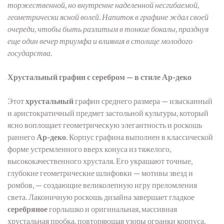
торжественной, но внутренне наделенной несгибаемой,
геометрически ясной волей. Напиток в графине ждал своей
очереди, чтобы быть разлитым в тонкие бокалы, празднуя
еще один вечер триумфа и влияния в столице молодого
государства.
Хрустальный графин с серебром — в стиле Ар-деко
Этот
хрустальный
графин среднего размера — изысканный
и аристократичный предмет застольной культуры, который
ясно воплощает геометрическую элегантность и роскошь
раннего
Ар-деко
. Корпус графина выполнен в классической
форме устремленного вверх конуса из тяжелого,
высококачественного хрусталя. Его украшают точные,
глубокие геометрические шлифовки — мотивы звезд и
ромбов, — создающие великолепную игру преломления
света. Лаконичную роскошь дизайна завершает гладкое
серебряное
горлышко и оригинальная, массивная
хрустальная пробка, повторяющая узоры огранки корпуса.