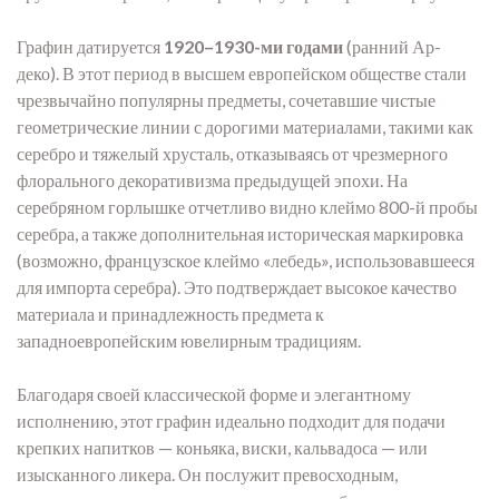
Графин датируется
1920–1930-ми годами
(ранний Ар-
деко). В этот период в высшем европейском обществе стали
чрезвычайно популярны предметы, сочетавшие чистые
геометрические линии с дорогими материалами, такими как
серебро и тяжелый хрусталь, отказываясь от чрезмерного
флорального декоративизма предыдущей эпохи. На
серебряном горлышке отчетливо видно клеймо 800-й пробы
серебра, а также дополнительная историческая маркировка
(возможно, французское клеймо «лебедь», использовавшееся
для импорта серебра). Это подтверждает высокое качество
материала и принадлежность предмета к
западноевропейским ювелирным традициям.
Благодаря своей классической форме и элегантному
исполнению, этот графин идеально подходит для подачи
крепких напитков — коньяка, виски, кальвадоса — или
изысканного ликера. Он послужит превосходным,