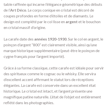
table raffinée qui incarne l’élégance géométrique des débuts
de l’
Art Déco
. Le corps conique en cristal est décoré de
coupes profondes en forme d’étoiles et de diamants. Le
design est complété par le col lisse en
argent
et le bouchon
en cristal massif d’origine.
La carafe date des
années 1920-1930
. Sur le col en argent, le
poinçon d’argent “800” est clairement visible, ainsi qu’une
marque historique supplémentaire (peut-être le poinçon de
cygne français pour l’argent importé).
Grâce à sa forme classique, cette carafe est idéale pour servir
des spiritueux comme le cognac ou le whisky. Elle servira
d’excellent accent affirmant le statut lors de réceptions
élégantes. La carafe est conservée dans un excellent état
historique. Le cristal est intact, et l’argent présente une
magnifique patine naturelle. L’état de l’objet est entièrement
reflété dans les photographies.