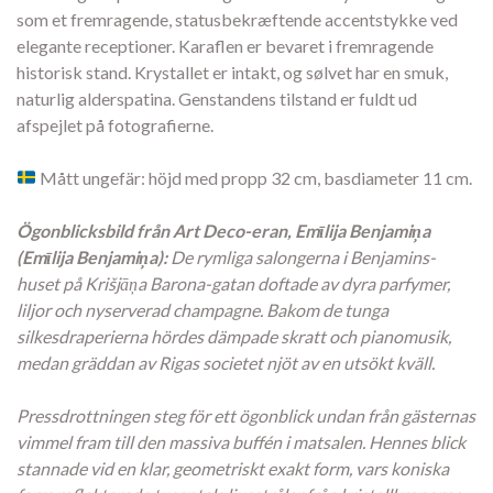
som et fremragende, statusbekræftende accentstykke ved
elegante receptioner. Karaflen er bevaret i fremragende
historisk stand. Krystallet er intakt, og sølvet har en smuk,
naturlig alderspatina. Genstandens tilstand er fuldt ud
afspejlet på fotografierne.
Mått ungefär: höjd med propp 32 cm, basdiameter 11 cm.
Ögonblicksbild från Art Deco-eran, Emīlija Benjamiņa
(Emīlija Benjamiņa):
De rymliga salongerna i Benjamins-
huset på Krišjāņa Barona-gatan doftade av dyra parfymer,
liljor och nyserverad champagne. Bakom de tunga
silkesdraperierna hördes dämpade skratt och pianomusik,
medan gräddan av Rigas societet njöt av en utsökt kväll.
Pressdrottningen steg för ett ögonblick undan från gästernas
vimmel fram till den massiva buffén i matsalen. Hennes blick
stannade vid en klar, geometriskt exakt form, vars koniska