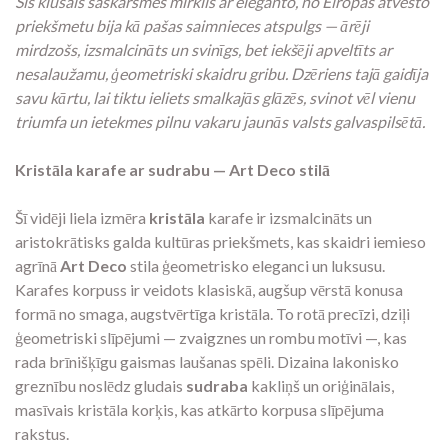
Šis klusais saskarsmes mirklis ar eleganto, no Eiropas atvesto
priekšmetu bija kā pašas saimnieces atspulgs — ārēji
mirdzošs, izsmalcināts un svinīgs, bet iekšēji apveltīts ar
nesalaužamu, ģeometriski skaidru gribu. Dzēriens tajā gaidīja
savu kārtu, lai tiktu ieliets smalkajās glāzēs, svinot vēl vienu
triumfa un ietekmes pilnu vakaru jaunās valsts galvaspilsētā.
Kristāla karafe ar sudrabu — Art Deco stilā
Šī vidēji liela izmēra
kristāla
karafe ir izsmalcināts un
aristokrātisks galda kultūras priekšmets, kas skaidri iemieso
agrīnā
Art Deco
stila ģeometrisko eleganci un luksusu.
Karafes korpuss ir veidots klasiskā, augšup vērstā konusa
formā no smaga, augstvērtīga kristāla. To rotā precīzi, dziļi
ģeometriski slīpējumi — zvaigznes un rombu motīvi —, kas
rada brīnišķīgu gaismas laušanas spēli. Dizaina lakonisko
greznību noslēdz gludais
sudraba
kakliņš un oriģinālais,
masīvais kristāla korķis, kas atkārto korpusa slīpējuma
rakstus.