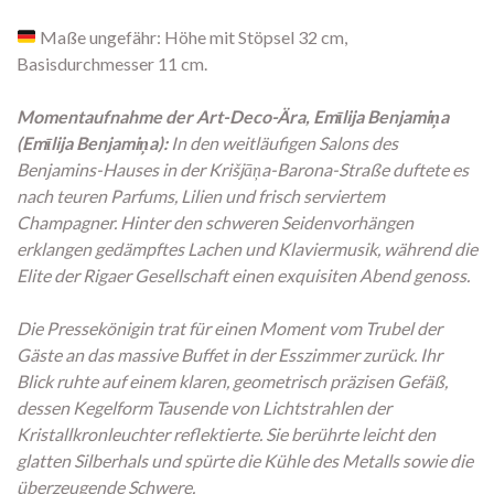
Maße ungefähr: Höhe mit Stöpsel 32 cm,
Basisdurchmesser 11 cm.
Momentaufnahme der Art-Deco-Ära, Emīlija Benjamiņa
(Emīlija Benjamiņa):
In den weitläufigen Salons des
Benjamins-Hauses in der Krišjāņa-Barona-Straße duftete es
nach teuren Parfums, Lilien und frisch serviertem
Champagner. Hinter den schweren Seidenvorhängen
erklangen gedämpftes Lachen und Klaviermusik, während die
Elite der Rigaer Gesellschaft einen exquisiten Abend genoss.
Die Pressekönigin trat für einen Moment vom Trubel der
Gäste an das massive Buffet in der Esszimmer zurück. Ihr
Blick ruhte auf einem klaren, geometrisch präzisen Gefäß,
dessen Kegelform Tausende von Lichtstrahlen der
Kristallkronleuchter reflektierte. Sie berührte leicht den
glatten Silberhals und spürte die Kühle des Metalls sowie die
überzeugende Schwere.