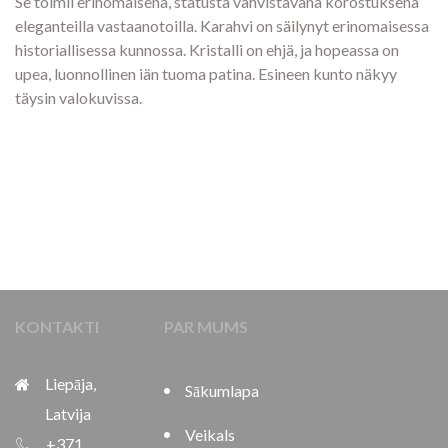
Se toimii erinomaisena, statusta vahvistavana korostuksena
eleganteilla vastaanotoilla. Karahvi on säilynyt erinomaisessa
historiallisessa kunnossa. Kristalli on ehjä, ja hopeassa on
upea, luonnollinen iän tuoma patina. Esineen kunto näkyy
täysin valokuvissa.
KONTAKTI
PAR MUMS
Liepāja,
Sākumlapa
Latvija
Veikals
+371