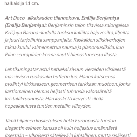
halkaisija 11 cm.
Art Deco -aikakauden tilannekuva, Emīlija Benjamiņa
(Emīlija Benjamiņa):
Benjaminsin talon tilavissa salongeissa
Krišjāņa Barona -kadulla tuoksui kalliilta hajuvesiltä, liljoilta
ja juuri tarjoillulta samppanjalta. Raskaiden silkkiverhojen
takaa kuului vaimennettua naurua ja pianomusiikkia, kun
Riian seurapiirien kerma nautti hienostuneesta illasta.
Lehtikuningatar astui hetkeksi sivuun vieraiden vilskeestä
massiivisen ruokasalin buffetin luo. Hänen katseensa
pysähtyi kirkkaaseen, geometrisen tarkkaan muotoon, jonka
kartiomainen olemus heijasti tuhansia valonsäteitä
kristallikruunuista. Hän kosketti kevyesti sileää
hopeakaulusta tuntien metallin viileyden.
Tämä hiljainen kosketuksen hetki Euroopasta tuodun
elegantin esineen kanssa oli kuin heijastus emännästä
itsestään – ulkoisesti säteilevä ja juhlallinen, mutta sisäisesti