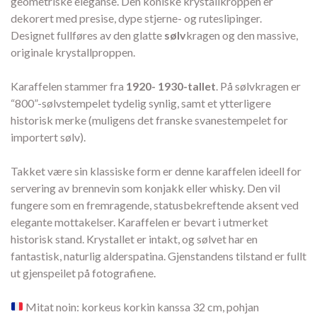
geometriske eleganse. Den koniske krystallkroppen er
dekorert med presise, dype stjerne- og ruteslipinger.
Designet fullføres av den glatte
sølv
kragen og den massive,
originale krystallproppen.
Karaffelen stammer fra
1920- 1930-tallet
. På sølvkragen er
“800”-sølvstempelet tydelig synlig, samt et ytterligere
historisk merke (muligens det franske svanestempelet for
importert sølv).
Takket være sin klassiske form er denne karaffelen ideell for
servering av brennevin som konjakk eller whisky. Den vil
fungere som en fremragende, statusbekreftende aksent ved
elegante mottakelser. Karaffelen er bevart i utmerket
historisk stand. Krystallet er intakt, og sølvet har en
fantastisk, naturlig alderspatina. Gjenstandens tilstand er fullt
ut gjenspeilet på fotografiene.
Mitat noin: korkeus korkin kanssa 32 cm, pohjan