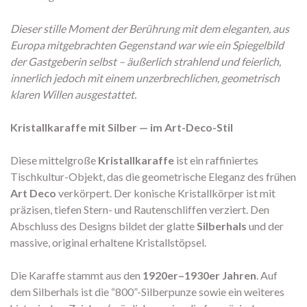
Dieser stille Moment der Berührung mit dem eleganten, aus
Europa mitgebrachten Gegenstand war wie ein Spiegelbild
der Gastgeberin selbst – äußerlich strahlend und feierlich,
innerlich jedoch mit einem unzerbrechlichen, geometrisch
klaren Willen ausgestattet.
Kristallkaraffe mit Silber — im Art-Deco-Stil
Diese mittelgroße
Kristallkaraffe
ist ein raffiniertes
Tischkultur-Objekt, das die geometrische Eleganz des frühen
Art Deco
verkörpert. Der konische Kristallkörper ist mit
präzisen, tiefen Stern- und Rautenschliffen verziert. Den
Abschluss des Designs bildet der glatte
Silberhals
und der
massive, original erhaltene Kristallstöpsel.
Die Karaffe stammt aus den
1920er–1930er Jahren
. Auf
dem Silberhals ist die “800”-Silberpunze sowie ein weiteres