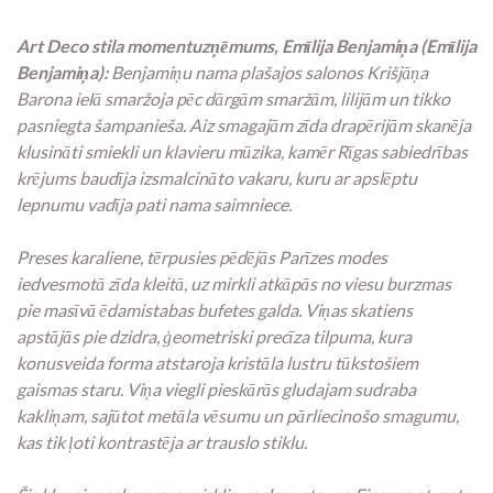
Art Deco stila momentuzņēmums, Emīlija Benjamiņa (Emīlija
Benjamiņa):
Benjamiņu nama plašajos salonos Krišjāņa
Barona ielā smaržoja pēc dārgām smaržām, lilijām un tikko
pasniegta šampanieša. Aiz smagajām zīda drapērijām skanēja
klusināti smiekli un klavieru mūzika, kamēr Rīgas sabiedrības
krējums baudīja izsmalcināto vakaru, kuru ar apslēptu
lepnumu vadīja pati nama saimniece.
Preses karaliene, tērpusies pēdējās Parīzes modes
iedvesmotā zīda kleitā, uz mirkli atkāpās no viesu burzmas
pie masīvā ēdamistabas bufetes galda. Viņas skatiens
apstājās pie dzidra, ģeometriski precīza tilpuma, kura
konusveida forma atstaroja kristāla lustru tūkstošiem
gaismas staru. Viņa viegli pieskārās gludajam sudraba
kakliņam, sajūtot metāla vēsumu un pārliecinošo smagumu,
kas tik ļoti kontrastēja ar trauslo stiklu.