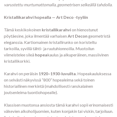
varustettu murtumattomalla, geometrisen selkeällä tahdolla.
Kristallikarahvi hopealla — Art Deco -tyyliin
Tämä keskikokoinen
kristallikarahvi
on hienostunut
pöytäesine, joka ilmentää varhaisen
Art Decon
geometristä
eleganssia. Kartiomainen kristallirunko on koristeltu
tarkoilla, syvillä tähti- ja ruutuhionnoilla. Muotoilun
viimeistelee sileä
hopea
kaulus ja alkuperäinen, massiivinen
kristallikorkki.
Karahvi on peräisin
1920–1930-luvuilta
. Hopeakauluksessa
on selvästi näkyvissä “800” hopealeima sekä toinen
historiallinen merkintä (mahdollisesti ranskalainen
joutsenleima tuontiohopealle).
Klassisen muotonsa ansiosta tämä karahvi sopii erinomaisesti
väkevien alkoholijuomien, kuten konjakin tai viskin, tarjoiluun.