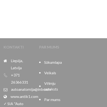
KONTAKTI
PAR MUMS
Liepāja,
Sākumlapa
Latvija
Veikals
+371
26366331
Vēlmju
saraksts
autoanatomija@inbox.lv
www.antik1.com
Par mums
✓ SIA "Auto