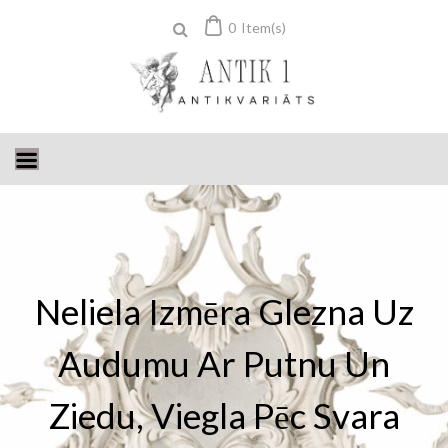
Skip
0
Item(s)
to
content
Neliela Izmēra Glezna Uz
Audumu Ar Putnu Un
Ziedu, Viegla Pēc Svara