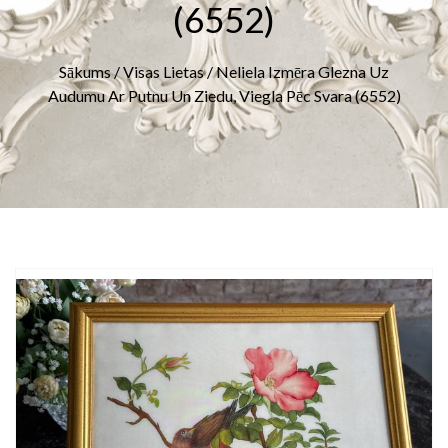
(6552)
Sākums
/
Visas Lietas
/ Neliela Izmēra Glezna Uz
Audumu Ar Putnu Un Ziedu, Viegla Pēc Svara (6552)