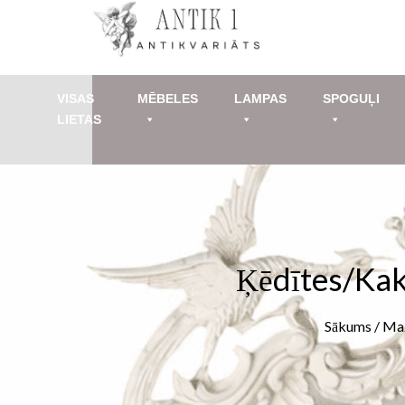
Skip
to
content
VISAS
MĒBELES
LAMPAS
SPOGUĻI
LIETAS
Ķēdītes/kak
Sākums
/
Maz