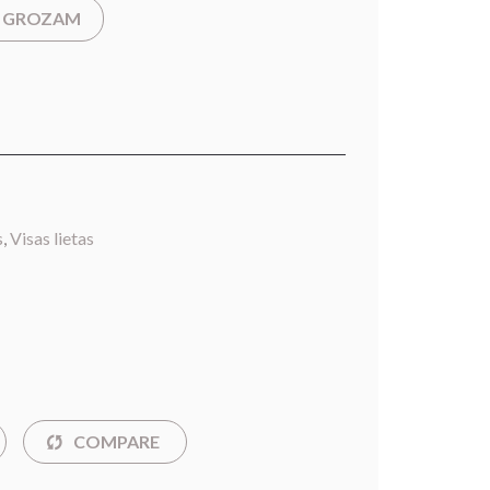
T GROZAM
s
,
Visas lietas