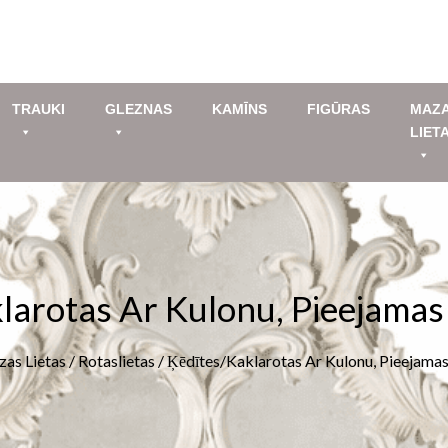
TRAUKI
GLEZNAS
KAMĪNS
FIGŪRAS
MAZ
LIET
larotas Ar Kulonu, Pieejamas
as Lietas
/
Rotaslietas
/ Ķēdītes/kaklarotas Ar Kulonu, Pieejama