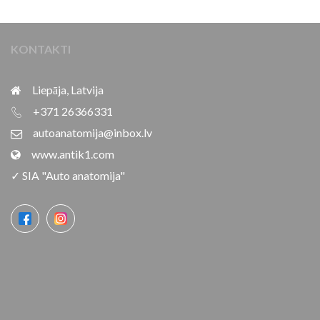
KONTAKTI
Liepāja, Latvija
+371 26366331
autoanatomija@inbox.lv
www.antik1.com
✓ SIA "Auto anatomija"