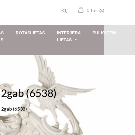
0
Item(s)
AS
ROTASLIETAS
INTERJERA
PULKSTEŅI
AS
LIETAS
 2gab (6538)
s 2gab (6538)