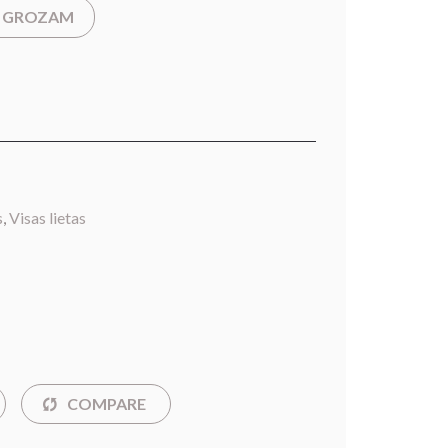
T GROZAM
s
,
Visas lietas