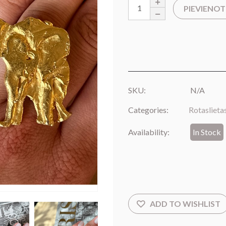
PIEVIENO
SKU:
N/A
Categories:
Rotaslieta
Availability:
In Stock