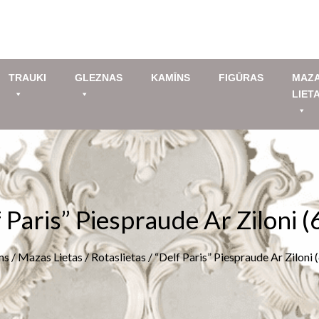
TRAUKI
GLEZNAS
KAMĪNS
FIGŪRAS
MAZ
LIET
 Paris” Piespraude Ar Ziloni 
ms
/
Mazas Lietas
/
Rotaslietas
/ “Delf Paris” Piespraude Ar Ziloni 