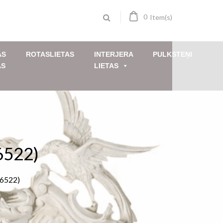
0
Item(s)
AS
ROTASLIETAS
INTERJERA
PULKSTEŅI
AS
LIETAS
(6522)
(6522)