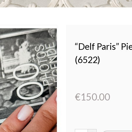
“Delf Paris” Pi
(6522)
€
150.00