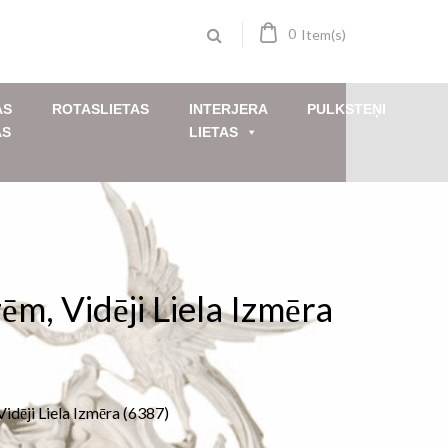
0
Item(s)
AS
ROTASLIETAS
INTERJERA
PULKSTEŅI
AS
LIETAS
m, Vidēji Liela Izmēra
idēji Liela Izmēra (6387)