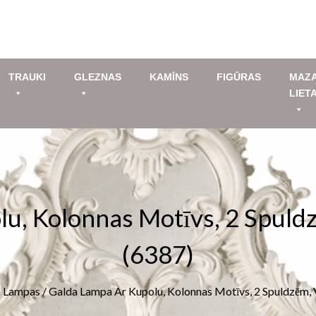
TRAUKI
GLEZNAS
KAMĪNS
FIGŪRAS
MAZ
LIET
, Kolonnas Motīvs, 2 Spuldzē
(6387)
a Lampas
/ Galda Lampa Ar Kupolu, Kolonnas Motīvs, 2 Spuldzēm, V