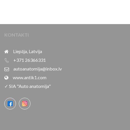
KONTAKTI
Liepāja, Latvija
+371 26366331
autoanatomija@inbox.lv
www.antik1.com
✓ SIA "Auto anatomija"