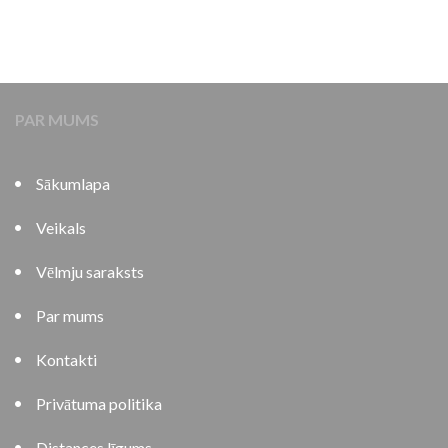
PAR MUMS
Sākumlapa
Veikals
Vēlmju saraksts
Par mums
Kontakti
Privātuma politika
Distances līgums