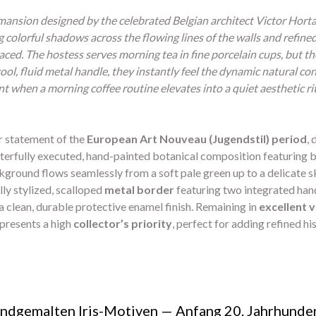
ansion designed by the celebrated Belgian architect Victor Horta 
g colorful shadows across the flowing lines of the walls and refin
placed. The hostess serves morning tea in fine porcelain cups, but th
 cool, fluid metal handle, they instantly feel the dynamic natural c
nt when a morning coffee routine elevates into a quiet aesthetic r
r statement of the
European Art Nouveau (Jugendstil) period
, 
terfully executed, hand-painted botanical composition featuring bl
kground flows seamlessly from a soft pale green up to a delicate s
lly stylized, scalloped
metal border
featuring two integrated han
 a clean, durable protective enamel finish. Remaining in
excellent 
epresents a high
collector’s priority
, perfect for adding refined hi
andgemalten Iris-Motiven — Anfang 20. Jahrhunde