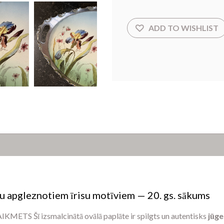
ku apgleznotiem īrisu motīviem — 20. gs. sākums
S Šī izsmalcinātā ovālā paplāte ir spilgts un autentisks
jūge