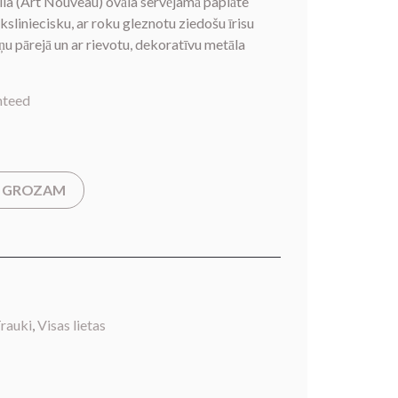
ila (Art Nouveau) ovāla servējamā paplāte
āksliniecisku, ar roku gleznotu ziedošu īrisu
 pārejā un ar rievotu, dekoratīvu metāla
nteed
T GROZAM
rauki
,
Visas lietas