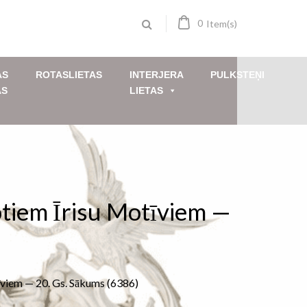
0
Item(s)
AS
ROTASLIETAS
INTERJERA
PULKSTEŅI
AS
LIETAS
otiem Īrisu Motīviem —
īviem — 20. Gs. Sākums (6386)