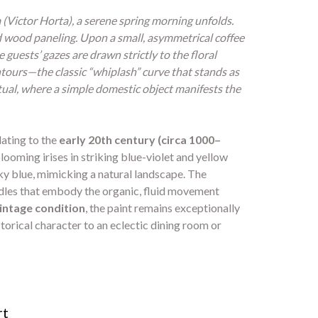
(Victor Horta), a serene spring morning unfolds.
ed wood paneling. Upon a small, asymmetrical coffee
e guests’ gazes are drawn strictly to the floral
ontours—the classic “whiplash” curve that stands as
itual, where a simple domestic object manifests the
dating to the
early 20th century (circa 1000–
ooming irises in striking blue-violet and yellow
ky blue, mimicking a natural landscape. The
dles that embody the organic, fluid movement
vintage condition
, the paint remains exceptionally
storical character to an eclectic dining room or
rt