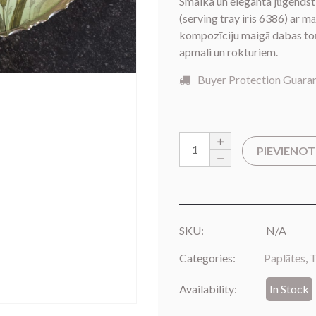
Smalka un eleganta jūgendst
(serving tray iris 6386) ar m
kompozīciju maigā dabas toņu
apmali un rokturiem.
Buyer Protection Guara
PIEVIENO
SKU:
N/A
Categories:
Paplātes
,
T
Availability:
In Stock