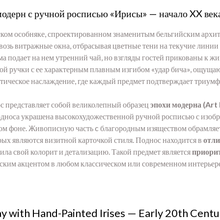
модерн с ручной росписью «Ирисы» — начало XX век
дском особняке, спроектированном знаменитым бельгийским арх
квозь витражные окна, отбрасывая цветные тени на текучие лин
ма подает на нем утренний чай, но взгляды гостей прикованы к 
кой ручки с ее характерным плавным изгибом «удар бича», ощущ
етическое наслаждение, где каждый предмет подтверждает триумф
 представляет собой великолепный образец
эпохи модерна (Art
односа украшена высокохудожественной ручной росписью с изоб
ом фоне. Живописную часть c благородным изяществом обрамля
ых являются визитной карточкой стиля. Поднос находится в
отли
нила свой колорит и детализацию. Такой предмет является
приори
еским акцентом в любом классическом или современном интерьере
y with Hand-Painted Irises — Early 20th Centu