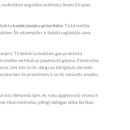
nā, nodrošinot augstāko estētisko līmeni Eiropas
zteikta
kolekcionāru prioritāte
. Tā kā metāla
raukiem. Šis eksemplārs ir lieliski saglabājis sava
erjerā. Tā lieliski izskatīsies gan praktiskā
zstādīta vertikāli uz plaukta kā glezna. Pateicoties
rus, bet būs izcils, dārgs un intriģējošs akcents
ratoriem šis priekšmets ir izcils rekvizīts smalku,
li un bez deformācijām. Ar roku apgleznotā virsma ir
s tikai minimālas, pilnīgi dabīgas laika liecības