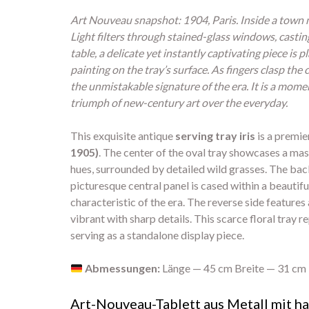
Art Nouveau snapshot: 1904, Paris. Inside a town m
Light filters through stained-glass windows, castin
table, a delicate yet instantly captivating piece is 
painting on the tray’s surface. As fingers clasp the
the unmistakable signature of the era. It is a mome
triumph of new-century art over the everyday.
This exquisite antique
serving tray iris
is a premie
1905)
. The center of the oval tray showcases a mas
hues, surrounded by detailed wild grasses. The bac
picturesque central panel is cased within a beautifu
characteristic of the era. The reverse side features
vibrant with sharp details. This scarce floral tray r
serving as a standalone display piece.
Abmessungen:
Länge — 45 cm Breite — 31 cm
Art-Nouveau-Tablett aus Metall mit h