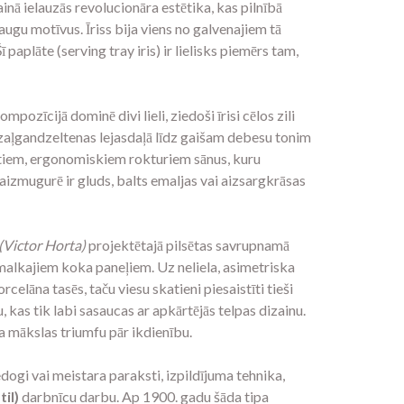
ainā ielauzās revolucionāra estētika, kas pilnībā
augu motīvus. Īriss bija viens no galvenajiem tā
aplāte (serving tray iris) ir lielisks piemērs tam,
ozīcijā dominē divi lieli, ziedoši īrisi cēlos zili
gi zaļgandzeltenas lejasdaļā līdz gaišam debesu tonim
tiem, ergonomiskiem rokturiem sānus, kuru
 aizmugurē ir gluds, balts emaljas vai aizsargkrāsas
(Victor Horta)
projektētajā pilsētas savrupnamā
 smalkajiem koka paneļiem. Uz neliela, asimetriska
elāna tasēs, taču viesu skatieni piesaistīti tieši
 kas tik labi sasaucas ar apkārtējās telpas dizainu.
ta mākslas triumfu pār ikdienību.
vai meistara paraksti, izpildījuma tehnika,
til)
darbnīcu darbu. Ap 1900. gadu šāda tipa