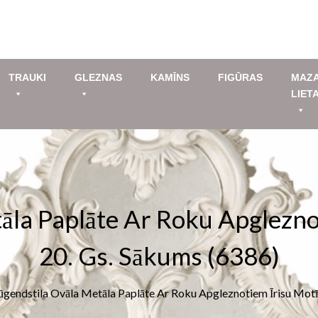
TRAUKI
GLEZNAS
KAMĪNS
FIGŪRAS
MAZ
LIET
āla Paplāte Ar Roku Apglezn
20. Gs. Sākums (6386)
ūgendstila Ovāla Metāla Paplāte Ar Roku Apgleznotiem Īrisu Mot