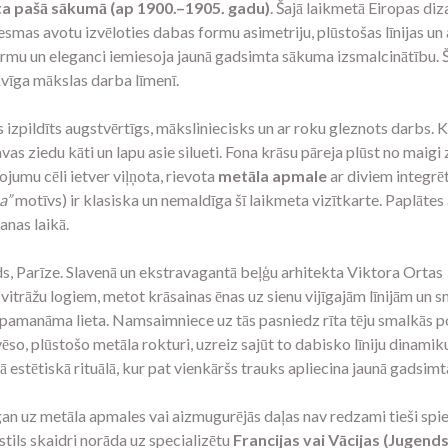
ta pašā sākumā (ap 1900.–1905. gadu)
. Šajā laikmetā Eiropas diz
esmas avotu izvēloties dabas formu asimetriju, plūstošas līnijas un 
rmu un eleganci iemiesoja jaunā gadsimta sākuma izsmalcinātību. Šī p
āvīga mākslas darba līmenī.
pildīts augstvērtīgs, māksliniecisks un ar roku gleznots darbs. Komp
vas ziedu kāti un lapu asie silueti. Fona krāsu pāreja plūst no mai
jumu cēli ietver viļņota, rievota
metāla apmale
ar diviem integrē
a”
motīvs) ir klasiska un nemaldīga šī laikmeta vizītkarte. Paplātes
anas laikā.
s, Parīze. Slavenā un ekstravagantā beļģu arhitekta Viktora Ortas
 vitrāžu logiem, metot krāsainas ēnas uz sienu vijīgajām līnijām un
ī pamanāma lieta. Namsaimniece uz tās pasniedz rīta tēju smalkās porc
o, plūstošo metāla rokturi, uzreiz sajūt to dabisko līniju dinamiku,
elā estētiskā rituālā, kur pat vienkāršs trauks apliecina jaunā gadsim
la apmales vai aizmugurējās daļas nav redzami tieši spiedogi 
tils skaidri norāda uz specializētu
Francijas vai Vācijas (Jugends