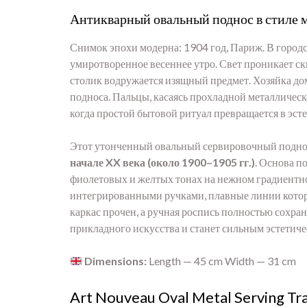
Антикварный овальный поднос в стиле 
Снимок эпохи модерна: 1904 год, Париж. В горо
умиротворенное весеннее утро. Свет проникает с
столик водружается изящный предмет. Хозяйка до
подноса. Пальцы, касаясь прохладной металличес
когда простой бытовой ритуал превращается в эст
Этот утонченный овальный сервировочный поднос
начале XX века (около 1900–1905 гг.)
. Основа п
фиолетовых и желтых тонах на нежном градиентн
интегрированными ручками, плавные линии котор
каркас прочен, а ручная роспись полностью сохра
прикладного искусства и станет сильным эстетич
Dimensions:
Length — 45 cm Width — 31 cm
Art Nouveau Oval Metal Serving Tra