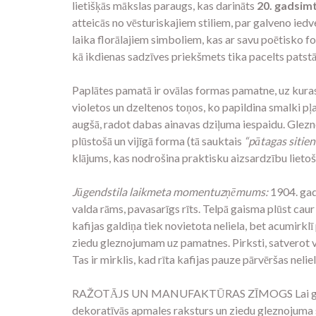
lietišķās mākslas paraugs, kas darināts
20. gadsim
atteicās no vēsturiskajiem stiliem, par galveno iedv
laika florālajiem simboliem, kas ar savu poētisko fo
kā ikdienas sadzīves priekšmets tika pacelts patst
Paplātes pamatā ir ovālas formas pamatne, uz kuras iz
violetos un dzeltenos toņos, ko papildina smalki pļa
augšā, radot dabas ainavas dziļuma iespaidu. Glezno
plūstošā un vijīgā forma (tā sauktais
“pātagas sitien
klājums, kas nodrošina praktisku aizsardzību lietoš
Jūgendstila laikmeta momentuzņēmums:
1904. gad
valda rāms, pavasarīgs rīts. Telpā gaisma plūst caur
kafijas galdiņa tiek novietota neliela, bet acumirkl
ziedu gleznojumam uz pamatnes. Pirksti, satverot vēs
Tas ir mirklis, kad rīta kafijas pauze pārvēršas neli
RAŽOTĀJS UN MANUFAKTŪRAS ZĪMOGS Lai gan uz metā
dekoratīvās apmales raksturs un ziedu gleznojuma s