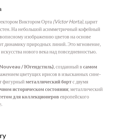
а
итектором Виктором Орта
(Victor Horta)
, царит
ии стен. На небольшой асимметричный кофейный
живописному изображению цветов на основе
ают динамику природных линий. Это мгновение,
 искусства нового века над повседневностью.
 Nouveau / Югендстиль)
, созданный в
самом
ражением цветущих ирисов в изысканных сине-
ет фигурный
металлический борт
с двумя
чном историческом состоянии
; металлический
тетом для коллекционеров
европейского
.
ry