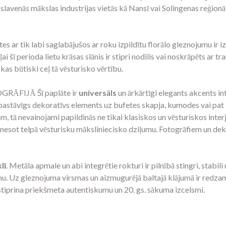
s slavenās mākslas industrijas vietās kā Nansī vai Solingenas reģio
r tik labi saglabājušos ar roku izpildītu florālo gleznojumu ir i
aļai šī perioda lietu krāsas slānis ir stipri nodilis vai noskrāpēts ar t
kas būtiski ceļ tā vēsturisko vērtību.
ĀFIJĀ Šī paplāte ir
universāls
un ārkārtīgi elegants akcents int
ā pastāvīgs dekoratīvs elements uz bufetes skapja, kumodes vai pat i
 tā nevainojami papildinās ne tikai klasiskos un vēsturiskos interje
ienesot telpā vēsturisku māksliniecisko dziļumu. Fotogrāfiem un deko
lī
. Metāla apmale un abi integrētie rokturi ir pilnībā stingri, stabi
umu. Uz gleznojuma virsmas un aizmugurējā baltajā klājumā ir redzama
astiprina priekšmeta autentiskumu un 20. gs. sākuma izcelsmi.