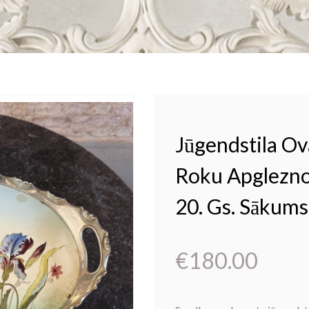
Jūgendstila Ov
Roku Apglezno
20. Gs. Sākums
€
180.00