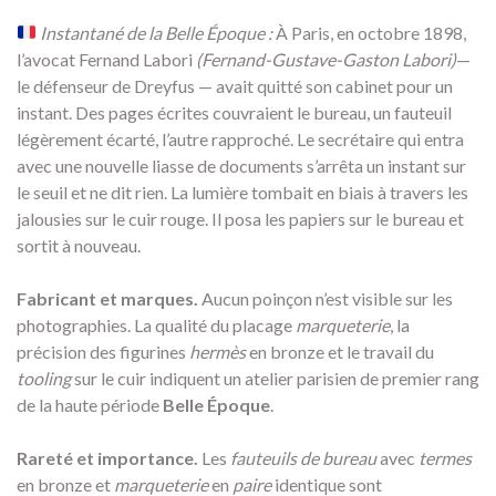
Instantané de la Belle Époque :
À Paris, en octobre 1898,
l’avocat Fernand Labori
(Fernand-Gustave-Gaston Labori)
—
le défenseur de Dreyfus — avait quitté son cabinet pour un
instant. Des pages écrites couvraient le bureau, un fauteuil
légèrement écarté, l’autre rapproché. Le secrétaire qui entra
avec une nouvelle liasse de documents s’arrêta un instant sur
le seuil et ne dit rien. La lumière tombait en biais à travers les
jalousies sur le cuir rouge. Il posa les papiers sur le bureau et
sortit à nouveau.
Fabricant et marques.
Aucun poinçon n’est visible sur les
photographies. La qualité du placage
marqueterie
, la
précision des figurines
hermès
en bronze et le travail du
tooling
sur le cuir indiquent un atelier parisien de premier rang
de la haute période
Belle Époque
.
Rareté et importance.
Les
fauteuils de bureau
avec
termes
en bronze et
marqueterie
en
paire
identique sont