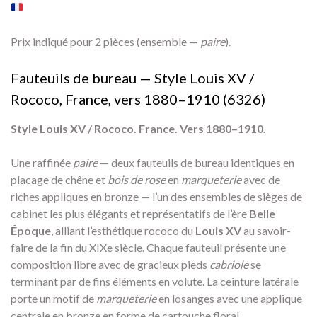
Prix indiqué pour 2 pièces (ensemble —
paire
).
Fauteuils de bureau — Style Louis XV /
Rococo, France, vers 1880–1910 (6326)
Style Louis XV / Rococo. France. Vers 1880–1910.
Une raffinée
paire
— deux fauteuils de bureau identiques en
placage de chêne et
bois de rose
en
marqueterie
avec de
riches appliques en bronze — l’un des ensembles de sièges de
cabinet les plus élégants et représentatifs de l’ère
Belle
Époque
, alliant l’esthétique rococo du
Louis XV
au savoir-
faire de la fin du XIXe siècle. Chaque fauteuil présente une
composition libre avec de gracieux pieds
cabriole
se
terminant par de fins éléments en volute. La ceinture latérale
porte un motif de
marqueterie
en losanges avec une applique
centrale en bronze en forme de cartouche floral.