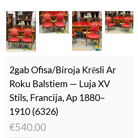
2gab Ofisa/Biroja Krēsli Ar
Roku Balstiem — Luja XV
Stils, Francija, Ap 1880–
1910 (6326)
€
540.00