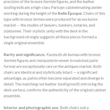
precision of the bronze
hermès
figures, and the leather
tooling
indicate a high-class Parisian cabinetmaking atelier
working during the height of the
Belle Époque
. Chairs of this
type with bronze
termes
were produced for an exclusive
market — the studies of lawyers, bankers, notaries, and
statesmen. Their stylistic unity with the desk in the
background strongly suggests all these pieces formed a
single original ensemble.
Rarity and significance.
Fauteuils de bureau
with bronze
hermès
figures and
marqueterie
veneer in matched
paire
format are exceptionally rare on the antiques market. Both
chairs are identical and stylistically intact — a significant
advantage, as
paires
often become separated and diverge in
detail. The matching red leather
tooling
motif, mirroring the
desk surface, confirms the authenticity of the original cabinet
ensemble.
Interior and photographic use.
Both chairs suit a