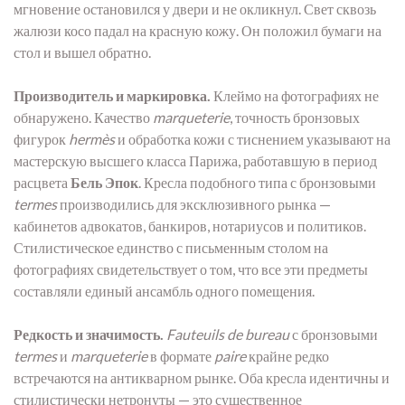
мгновение остановился у двери и не окликнул. Свет сквозь
жалюзи косо падал на красную кожу. Он положил бумаги на
стол и вышел обратно.
Производитель и маркировка.
Клеймо на фотографиях не
обнаружено. Качество
marqueterie
, точность бронзовых
фигурок
hermès
и обработка кожи с тиснением указывают на
мастерскую высшего класса Парижа, работавшую в период
расцвета
Бель Эпок
. Кресла подобного типа с бронзовыми
termes
производились для эксклюзивного рынка —
кабинетов адвокатов, банкиров, нотариусов и политиков.
Стилистическое единство с письменным столом на
фотографиях свидетельствует о том, что все эти предметы
составляли единый ансамбль одного помещения.
Редкость и значимость.
Fauteuils de bureau
с бронзовыми
termes
и
marqueterie
в формате
paire
крайне редко
встречаются на антикварном рынке. Оба кресла идентичны и
стилистически нетронуты — это существенное