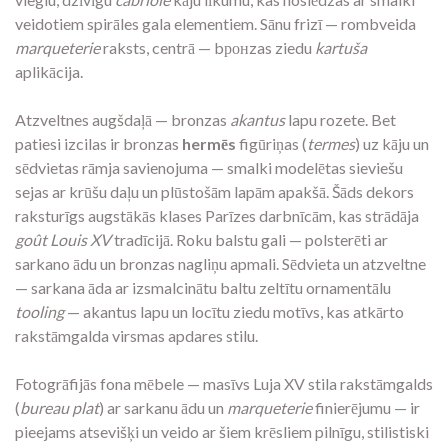
veidotiem spirāles gala elementiem. Sānu frizī — rombveida
marqueterie
raksts, centrā — bронzas ziedu
kartuša
aplikācija.
Atzveltnes augšdaļā — bronzas
akantus
lapu rozete. Bet
patiesi izcilas ir bronzas
hermēs
figūriņas (
termes
) uz kāju un
sēdvietas rāmja savienojuma — smalki modelētas sieviešu
sejas ar krūšu daļu un plūstošām lapām apakšā. Šāds dekors
raksturīgs augstākās klases Parīzes darbnīcām, kas strādāja
goût Louis XV
tradīcijā. Roku balstu gali — polsterēti ar
sarkano ādu un bronzas nagliņu apmali. Sēdvieta un atzveltne
— sarkana āda ar izsmalcinātu baltu zeltītu ornamentālu
tooling
— akantus lapu un locītu ziedu motīvs, kas atkārto
rakstāmgalda virsmas apdares stilu.
Fotogrāfijās fona mēbele — masīvs Luja XV stila rakstāmgalds
(
bureau plat
) ar sarkanu ādu un
marqueterie
finierējumu — ir
pieejams atsevišķi un veido ar šiem krēsliem pilnīgu, stilistiski