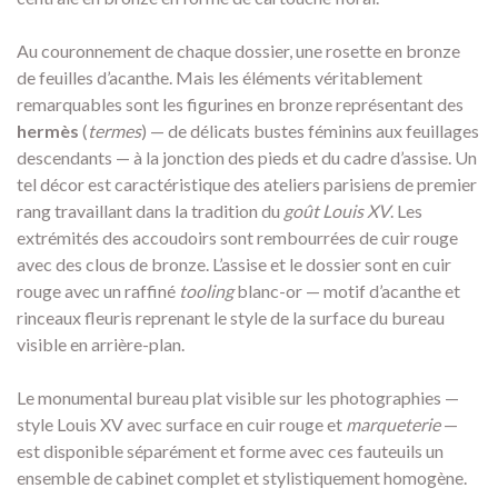
Au couronnement de chaque dossier, une rosette en bronze
de feuilles d’acanthe. Mais les éléments véritablement
remarquables sont les figurines en bronze représentant des
hermès
(
termes
) — de délicats bustes féminins aux feuillages
descendants — à la jonction des pieds et du cadre d’assise. Un
tel décor est caractéristique des ateliers parisiens de premier
rang travaillant dans la tradition du
goût Louis XV
. Les
extrémités des accoudoirs sont rembourrées de cuir rouge
avec des clous de bronze. L’assise et le dossier sont en cuir
rouge avec un raffiné
tooling
blanc-or — motif d’acanthe et
rinceaux fleuris reprenant le style de la surface du bureau
visible en arrière-plan.
Le monumental bureau plat visible sur les photographies —
style Louis XV avec surface en cuir rouge et
marqueterie
—
est disponible séparément et forme avec ces fauteuils un
ensemble de cabinet complet et stylistiquement homogène.