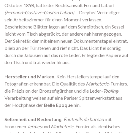
Oktober 1898, hatte der Rechtsanwalt Fernand Labori
(Fernand-Gustave-Gaston Labori)
— Dreyfus’ Verteidiger —
sein Arbeitszimmer für einen Moment verlassen.
Beschriebene Blätter lagen auf dem Schreibtisch, ein Sessel
leicht vom Tisch abgerückt, der andere nah herangezogen.
Der Sekretär, der mit einem neuen Dokumentenstapel eintrat,
blieb an der Tür stehen und rief nicht. Das Licht fiel schräg
durch die Jalousien auf das rote Leder. Er legte die Papiere auf
den Tisch und trat wieder hinaus.
Hersteller und Marken.
Kein Herstellerstempel auf den
Fotografien erkennbar. Die Qualität des
Marketerie
-Furniers,
die Präzision der Bronzefigürchen und die Leder-
Tooling
-
Verarbeitung weisen auf eine Pariser Spitzenwerkstatt aus
der Hochphase der
Belle Époque
hin.
Seltenheit und Bedeutung.
Fauteuils de bureau
mit
bronzenen
Termes
und
Marketerie
-Furnier als identisches