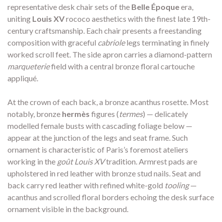
representative desk chair sets of the
Belle Époque
era,
uniting
Louis XV
rococo aesthetics with the finest late 19th-
century craftsmanship. Each chair presents a freestanding
composition with graceful
cabriole
legs terminating in finely
worked scroll feet. The side apron carries a diamond-pattern
marqueterie
field with a central bronze floral cartouche
appliqué.
At the crown of each back, a bronze acanthus rosette. Most
notably, bronze
hermès
figures (
termes
) — delicately
modelled female busts with cascading foliage below —
appear at the junction of the legs and seat frame. Such
ornament is characteristic of Paris’s foremost ateliers
working in the
goût Louis XV
tradition. Armrest pads are
upholstered in red leather with bronze stud nails. Seat and
back carry red leather with refined white-gold
tooling
—
acanthus and scrolled floral borders echoing the desk surface
ornament visible in the background.