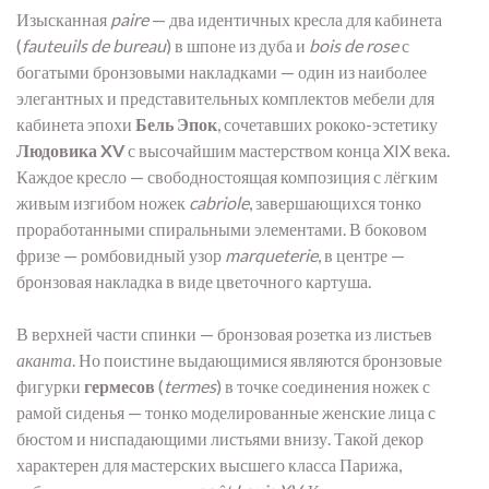
Изысканная
paire
— два идентичных кресла для кабинета
(
fauteuils de bureau
) в шпоне из дуба и
bois de rose
с
богатыми бронзовыми накладками — один из наиболее
элегантных и представительных комплектов мебели для
кабинета эпохи
Бель Эпок
, сочетавших рококо-эстетику
Людовика XV
с высочайшим мастерством конца XIX века.
Каждое кресло — свободностоящая композиция с лёгким
живым изгибом ножек
cabriole
, завершающихся тонко
проработанными спиральными элементами. В боковом
фризе — ромбовидный узор
marqueterie
, в центре —
бронзовая накладка в виде цветочного картуша.
В верхней части спинки — бронзовая розетка из листьев
аканта
. Но поистине выдающимися являются бронзовые
фигурки
гермесов
(
termes
) в точке соединения ножек с
рамой сиденья — тонко моделированные женские лица с
бюстом и ниспадающими листьями внизу. Такой декор
характерен для мастерских высшего класса Парижа,