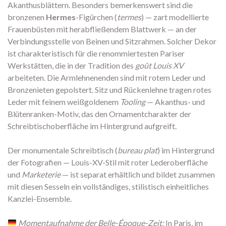
Akanthusblättern. Besonders bemerkenswert sind die
bronzenen
Hermes
-Figürchen (
termes
) — zart modellierte
Frauenbüsten mit herabfließendem Blattwerk — an der
Verbindungsstelle von Beinen und Sitzrahmen. Solcher Dekor
ist charakteristisch für die renommiertesten Pariser
Werkstätten, die in der Tradition des
goût Louis XV
arbeiteten. Die Armlehnenenden sind mit rotem Leder und
Bronzenieten gepolstert. Sitz und Rückenlehne tragen rotes
Leder mit feinem weißgoldenem
Tooling
— Akanthus- und
Blütenranken-Motiv, das den Ornamentcharakter der
Schreibtischoberfläche im Hintergrund aufgreift.
Der monumentale Schreibtisch (
bureau plat
) im Hintergrund
der Fotografien — Louis-XV-Stil mit roter Lederoberfläche
und
Marketerie
— ist separat erhältlich und bildet zusammen
mit diesen Sesseln ein vollständiges, stilistisch einheitliches
Kanzlei-Ensemble.
Momentaufnahme der Belle-Époque-Zeit:
In Paris, im