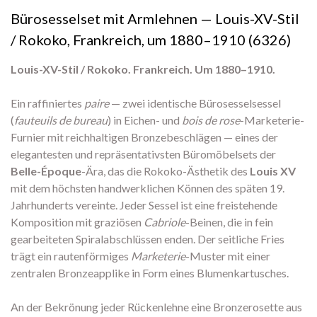
Bürosesselset mit Armlehnen — Louis-XV-Stil
/ Rokoko, Frankreich, um 1880–1910 (6326)
Louis-XV-Stil / Rokoko. Frankreich. Um 1880–1910.
Ein raffiniertes
paire
— zwei identische Bürosesselsessel
(
fauteuils de bureau
) in Eichen- und
bois de rose
-Marketerie-
Furnier mit reichhaltigen Bronzebeschlägen — eines der
elegantesten und repräsentativsten Büromöbelsets der
Belle-Époque
-Ära, das die Rokoko-Ästhetik des
Louis XV
mit dem höchsten handwerklichen Können des späten 19.
Jahrhunderts vereinte. Jeder Sessel ist eine freistehende
Komposition mit graziösen
Cabriole
-Beinen, die in fein
gearbeiteten Spiralabschlüssen enden. Der seitliche Fries
trägt ein rautenförmiges
Marketerie
-Muster mit einer
zentralen Bronzeapplike in Form eines Blumenkartusches.
An der Bekrönung jeder Rückenlehne eine Bronzerosette aus