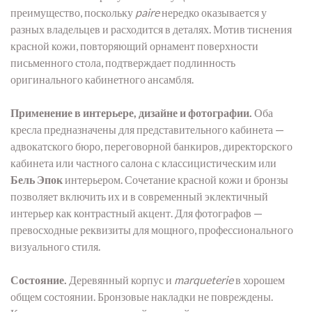
преимущество, поскольку
paire
нередко оказывается у
разных владельцев и расходится в деталях. Мотив тиснения
красной кожи, повторяющий орнамент поверхности
письменного стола, подтверждает подлинность
оригинального кабинетного ансамбля.
Применение в интерьере, дизайне и фотографии.
Оба
кресла предназначены для представительного кабинета —
адвокатского бюро, переговорной банкиров, директорского
кабинета или частного салона с классицистическим или
Бель Эпок
интерьером. Сочетание красной кожи и бронзы
позволяет включить их и в современный эклектичный
интерьер как контрастный акцент. Для фотографов —
превосходные реквизиты для мощного, профессионального
визуального стиля.
Состояние.
Деревянный корпус и
marqueterie
в хорошем
общем состоянии. Бронзовые накладки не повреждены.