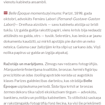
vienotu kabineta ansambli.
Belle Époque momentuzņēmums:
Parīzē, 1898. gada
oktobrī, advokāts Fernāns Labori
(Fernand-Gustave-Gaston
Labori)
— Dreifusa aizstāvis — savu kabinetu atstāja uz brīdi
tukšu. Uz galda gulēja rakstīti papīri, viens krēsls bija nedaudz
attālināts no galda, otrs — tuvāk. Sekretārs, kas ienāca ar jaunu
dokumentu kaudzīti, uz mirkli apstājās pie durvīm un neko
neteica. Gaisma caur žalūzijām krita slīpi uz sarkano ādu. Viņš
nolika papīrus uz galda un izgāja atpakaļ.
Ražotājs un marķējums.
Zīmogs nav redzams fotogrāfijās.
Marqueterie
finierējuma kvalitāte, bronzas
hermēs
figūriņu
precizitāte un ādas
tooling
apstrāde norāda uz augstākās
klases Parīzes galdniecības darbnīcu, kas strādāja
Belle
Époque
uzplaukuma periodā. Šāda tipa krēsli ar bronzas
termes
dekoru tika ražoti ekskluzīvam tirgum — advokātu,
bankieru, notāru un politiķu kabinetiem. To stilistiskā saskaņa
ar rakstāmgaldu fotogrāfiju fonā liecina, ka visi šie priekšmeti