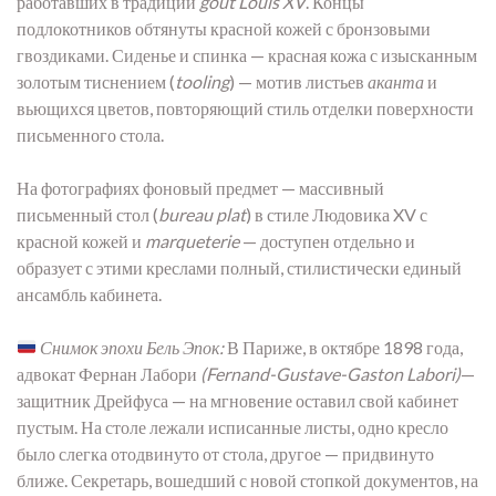
работавших в традиции
goût Louis XV
. Концы
подлокотников обтянуты красной кожей с бронзовыми
гвоздиками. Сиденье и спинка — красная кожа с изысканным
золотым тиснением (
tooling
) — мотив листьев
аканта
и
вьющихся цветов, повторяющий стиль отделки поверхности
письменного стола.
На фотографиях фоновый предмет — массивный
письменный стол (
bureau plat
) в стиле Людовика XV с
красной кожей и
marqueterie
— доступен отдельно и
образует с этими креслами полный, стилистически единый
ансамбль кабинета.
Снимок эпохи Бель Эпок:
В Париже, в октябре 1898 года,
адвокат Фернан Лабори
(Fernand-Gustave-Gaston Labori)
—
защитник Дрейфуса — на мгновение оставил свой кабинет
пустым. На столе лежали исписанные листы, одно кресло
было слегка отодвинуто от стола, другое — придвинуто
ближе. Секретарь, вошедший с новой стопкой документов, на