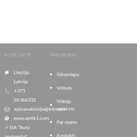
KONTAKTI
PAR MUMS
Liepāja,
Sākumlapa
Latvija
Veikals
+371
26366331
Vēlmju
saraksts
autoanatomija@inbox.lv
www.antik1.com
Par mums
✓ SIA "Auto
Kontakti
anatomija"