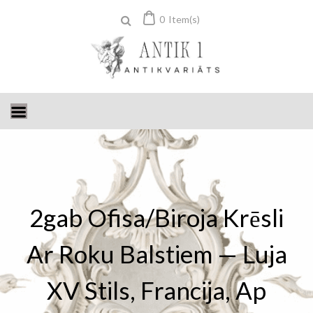
Skip
0
Item(s)
to
content
2gab Ofisa/Biroja Krēsli
Ar Roku Balstiem — Luja
XV Stils, Francija, Ap