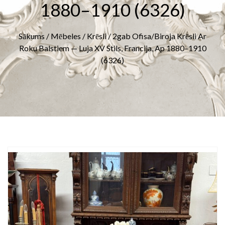
1880–1910 (6326)
Sākums
/
Mēbeles
/
Krēsli
/ 2gab Ofisa/Biroja Krēsli Ar
Roku Balstiem — Luja XV Stils, Francija, Ap 1880–1910
(6326)