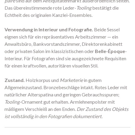
paire
sind auf dem Antiquitätenmarkt außerordentlich selten.
Das übereinstimmende rote Leder-
Tooling
bestätigt die
Echtheit des originalen Kanzlei-Ensembles.
Verwendung in Interieur und Fotografie.
Beide Sessel
eignen sich für ein repräsentatives Arbeitszimmer — ein
Anwaltsbüro, Bankvorstandszimmer, Direktorenkabinett
oder privaten Salon im klassizistischen oder
Belle-Époque
-
Interieur. Für Fotografen sind sie ausgezeichnete Requisiten
für einen kraftvollen, autoritären visuellen Stil.
Zustand.
Holzkorpus und
Marketerie
in gutem
Allgemeinzustand. Bronzebeschläge intakt. Rotes Leder mit
natürlicher Alterspatina und geringen Gebrauchsspuren;
Tooling
-Ornament gut erhalten. Armlehnenpolster mit
mäßigem Verschleiß an den Enden.
Der Zustand des Objekts
ist vollständig in den Fotografien dokumentiert.