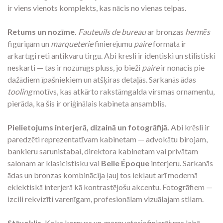
ir viens vienots komplekts, kas nācis no vienas telpas.
Retums un nozīme.
Fauteuils de bureau
ar bronzas
hermēs
figūriņām un
marqueterie
finierējumu
paire
formātā ir
ārkārtīgi reti antikvāru tirgū. Abi krēsli ir identiski un stilistiski
neskarti — tas ir nozīmīgs pluss, jo bieži
paire
ir nonācis pie
dažādiem īpašniekiem un atšķiras detaļās. Sarkanās ādas
tooling
motīvs, kas atkārto rakstāmgalda virsmas ornamentu,
pierāda, ka šis ir oriģinālais kabineta ansamblis.
Pielietojums interjerā, dizainā un fotogrāfijā.
Abi krēsli ir
paredzēti reprezentatīvam kabinetam — advokātu birojam,
bankieru sarunistabai, direktora kabinetam vai privātam
salonam ar klasicistisku vai
Belle Époque
interjeru. Sarkanās
ādas un bronzas kombinācija ļauj tos iekļaut arī modernā
eklektiskā interjerā kā kontrastējošu akcentu. Fotogrāfiem —
izcili rekvizīti varenīgam, profesionālam vizuālajam stilam.
Stāvoklis.
Koka korpuss un
marqueterie
finierējums labā