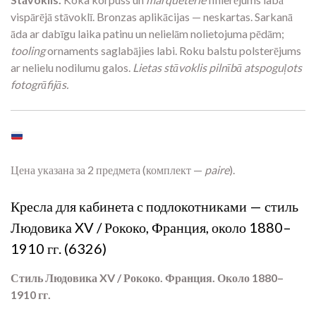
vispārējā stāvoklī. Bronzas aplikācijas — neskartas. Sarkanā
āda ar dabīgu laika patinu un nelielām nolietojuma pēdām;
tooling
ornaments saglabājies labi. Roku balstu polsterējums
ar nelielu nodilumu galos.
Lietas stāvoklis pilnībā atspoguļots
fotogrāfijās.
Цена указана за 2 предмета (комплект —
paire
).
Кресла для кабинета с подлокотниками — стиль
Людовика XV / Рококо, Франция, около 1880–
1910 гг. (6326)
Стиль Людовика XV / Рококо. Франция. Около 1880–
1910 гг.