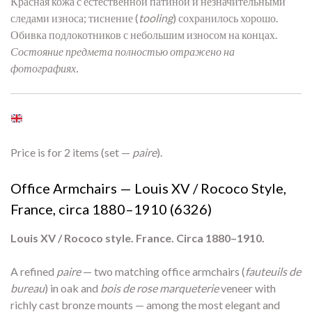
Красная кожа с естественной патиной и незначительными
следами износа; тиснение (
tooling
) сохранилось хорошо.
Обивка подлокотников с небольшим износом на концах.
Состояние предмета полностью отражено на
фотографиях.
Price is for 2 items (set —
paire
).
Office Armchairs — Louis XV / Rococo Style,
France, circa 1880–1910 (6326)
Louis XV / Rococo style. France. Circa 1880–1910.
A refined
paire
— two matching office armchairs (
fauteuils de
bureau
) in oak and
bois de rose marqueterie
veneer with
richly cast bronze mounts — among the most elegant and