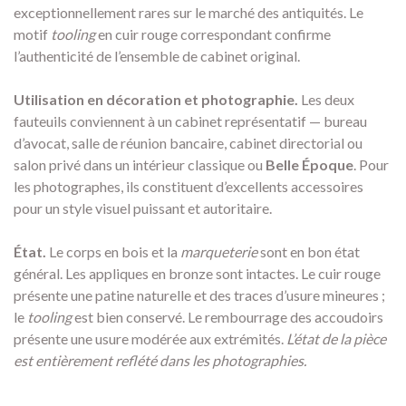
exceptionnellement rares sur le marché des antiquités. Le
motif
tooling
en cuir rouge correspondant confirme
l’authenticité de l’ensemble de cabinet original.
Utilisation en décoration et photographie.
Les deux
fauteuils conviennent à un cabinet représentatif — bureau
d’avocat, salle de réunion bancaire, cabinet directorial ou
salon privé dans un intérieur classique ou
Belle Époque
. Pour
les photographes, ils constituent d’excellents accessoires
pour un style visuel puissant et autoritaire.
État.
Le corps en bois et la
marqueterie
sont en bon état
général. Les appliques en bronze sont intactes. Le cuir rouge
présente une patine naturelle et des traces d’usure mineures ;
le
tooling
est bien conservé. Le rembourrage des accoudoirs
présente une usure modérée aux extrémités.
L’état de la pièce
est entièrement reflété dans les photographies.