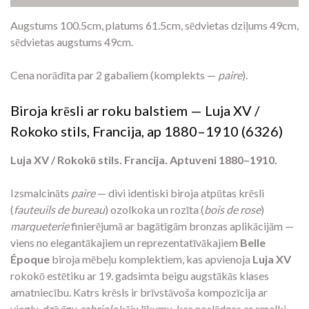
Augstums 100.5cm, platums 61.5cm, sēdvietas dziļums 49cm,
sēdvietas augstums 49cm.
Cena norādīta par 2 gabaliem (komplekts —
paire
).
Biroja krēsli ar roku balstiem — Luja XV /
Rokoko stils, Francija, ap 1880–1910 (6326)
Luja XV / Rokokō stils. Francija. Aptuveni 1880–1910.
Izsmalcināts
paire
— divi identiski biroja atpūtas krēsli
(
fauteuils de bureau
) ozolkoka un rozīta (
bois de rose
)
marqueterie
finierējumā ar bagātīgām bronzas aplikācijām —
viens no elegantākajiem un reprezentatīvākajiem
Belle
Époque
biroja mēbeļu komplektiem, kas apvienoja
Luja XV
rokokō estētiku ar 19. gadsimta beigu augstākās klases
amatniecību. Katrs krēsls ir brīvstāvoša kompozīcija ar
vieglu, dzīvīgu
cabriole
kāju līkumu, kas noslēdzas ar smalki