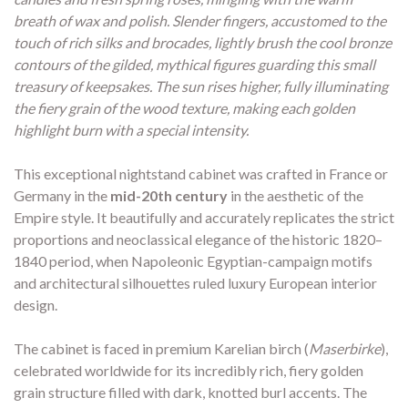
breath of wax and polish. Slender fingers, accustomed to the
touch of rich silks and brocades, lightly brush the cool bronze
contours of the gilded, mythical figures guarding this small
treasury of keepsakes. The sun rises higher, fully illuminating
the fiery grain of the wood texture, making each golden
highlight burn with a special intensity.
This exceptional nightstand cabinet was crafted in France or
Germany in the
mid-20th century
in the aesthetic of the
Empire style. It beautifully and accurately replicates the strict
proportions and neoclassical elegance of the historic 1820–
1840 period, when Napoleonic Egyptian-campaign motifs
and architectural silhouettes ruled luxury European interior
design.
The cabinet is faced in premium Karelian birch (
Maserbirke
),
celebrated worldwide for its incredibly rich, fiery golden
grain structure filled with dark, knotted burl accents. The