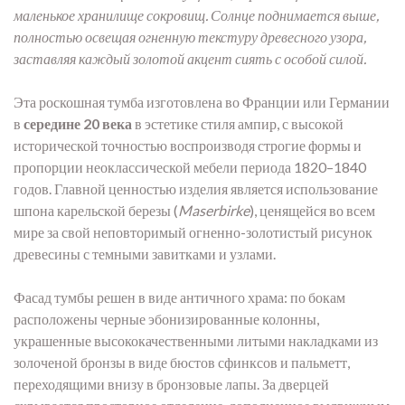
маленькое хранилище сокровищ. Солнце поднимается выше,
полностью освещая огненную текстуру древесного узора,
заставляя каждый золотой акцент сиять с особой силой.
Эта роскошная тумба изготовлена во Франции или Германии
в
середине 20 века
в эстетике стиля ампир, с высокой
исторической точностью воспроизводя строгие формы и
пропорции неоклассической мебели периода 1820–1840
годов. Главной ценностью изделия является использование
шпона карельской березы (
Maserbirke
), ценящейся во всем
мире за свой неповторимый огненно-золотистый рисунок
древесины с темными завитками и узлами.
Фасад тумбы решен в виде античного храма: по бокам
расположены черные эбонизированные колонны,
украшенные высококачественными литыми накладками из
золоченой бронзы в виде бюстов сфинксов и пальметт,
переходящими внизу в бронзовые лапы. За дверцей