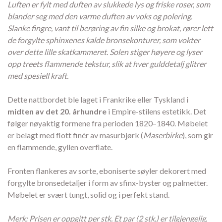
Luften er fylt med duften av slukkede lys og friske roser, som
blander seg med den varme duften av voks og polering.
Slanke fingre, vant til berøring av fin silke og brokat, rører lett
de forgylte sphinxenes kalde bronsekonturer, som vokter
over dette lille skatkammeret. Solen stiger høyere og lyser
opp treets flammende tekstur, slik at hver gulddetalj glitrer
med spesiell kraft.
Dette nattbordet ble laget i Frankrike eller Tyskland i
midten av det 20. århundre
i Empire-stilens estetikk. Det
følger nøyaktig formene fra perioden 1820–1840. Møbelet
er belagt med flott finér av masurbjørk (
Maserbirke
), som gir
en flammende, gyllen overflate.
Fronten flankeres av sorte, eboniserte søyler dekorert med
forgylte bronsedetaljer i form av sfinx-byster og palmetter.
Møbelet er svært tungt, solid og i perfekt stand.
Merk: Prisen er oppgitt per stk. Et par (2 stk.) er tilgjengelig.