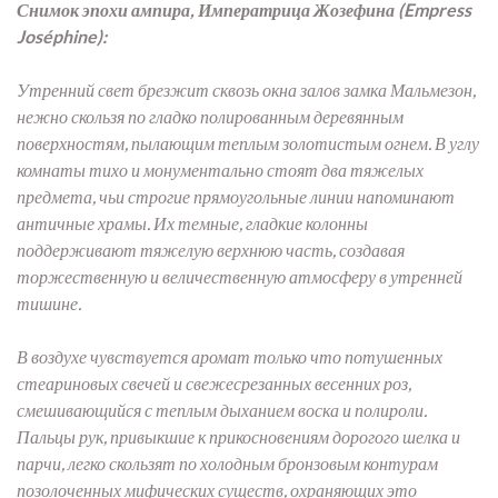
Снимок эпохи ампира, Императрица Жозефина (Empress
Joséphine):
Утренний свет брезжит сквозь окна залов замка Мальмезон,
нежно скользя по гладко полированным деревянным
поверхностям, пылающим теплым золотистым огнем. В углу
комнаты тихо и монументально стоят два тяжелых
предмета, чьи строгие прямоугольные линии напоминают
античные храмы. Их темные, гладкие колонны
поддерживают тяжелую верхнюю часть, создавая
торжественную и величественную атмосферу в утренней
тишине.
В воздухе чувствуется аромат только что потушенных
стеариновых свечей и свежесрезанных весенних роз,
смешивающийся с теплым дыханием воска и полироли.
Пальцы рук, привыкшие к прикосновениям дорогого шелка и
парчи, легко скользят по холодным бронзовым контурам
позолоченных мифических существ, охраняющих это