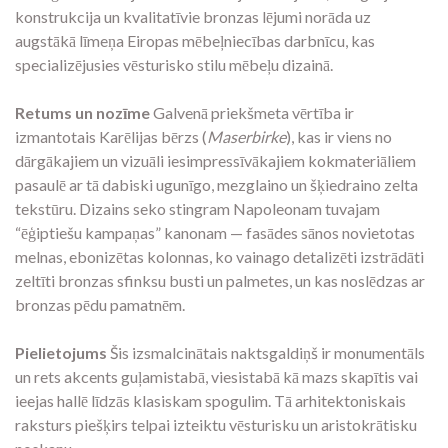
konstrukcija un kvalitatīvie bronzas lējumi norāda uz
augstākā līmeņa Eiropas mēbeļniecības darbnīcu, kas
specializējusies vēsturisko stilu mēbeļu dizainā.
Retums un nozīme
Galvenā priekšmeta vērtība ir
izmantotais Karēlijas bērzs (
Maserbirke
), kas ir viens no
dārgākajiem un vizuāli iesimpressīvākajiem kokmateriāliem
pasaulē ar tā dabiski ugunīgo, mezglaino un šķiedraino zelta
tekstūru. Dizains seko stingram Napoleonam tuvajam
“ēģiptiešu kampaņas” kanonam — fasādes sānos novietotas
melnas, ebonizētas kolonnas, ko vainago detalizēti izstrādāti
zeltīti bronzas sfinksu busti un palmetes, un kas noslēdzas ar
bronzas pēdu pamatnēm.
Pielietojums
Šis izsmalcinātais naktsgaldiņš ir monumentāls
un rets akcents guļamistabā, viesistabā kā mazs skapītis vai
ieejas hallē līdzās klasiskam spogulim. Tā arhitektoniskais
raksturs piešķirs telpai izteiktu vēsturisku un aristokrātisku