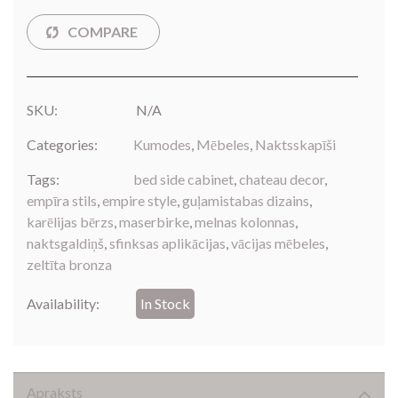
SKU:
N/A
Categories:
Kumodes
,
Mēbeles
,
Naktsskapīši
Tags:
bed side cabinet
,
chateau decor
,
empīra stils
,
empire style
,
guļamistabas dizains
,
karēlijas bērzs
,
maserbirke
,
melnas kolonnas
,
naktsgaldiņš
,
sfinksas aplikācijas
,
vācijas mēbeles
,
zeltīta bronza
Availability:
In Stock
Apraksts