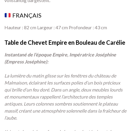
vollständig dargestellt.
FRANÇAIS
Hauteur : 82 cm Largeur : 47 cm Profondeur : 43 cm
Table de Chevet Empire en Bouleau de Carélie
Instantané de l’époque Empire, Impératrice Joséphine
(Empress Joséphine):
La lumière du matin glisse sur les fenêtres du château de
Malmaison, éclairant les surfaces polies d’un bois précieux
qui brille d’un feu doré. Dans un angle, deux meubles lourds
et monumentaux rappellent l’architecture des temples
antiques. Leurs colonnes sombres soutiennent le plateau
massif, créant une atmosphère solennelle dans la fraîcheur de
l’aube.