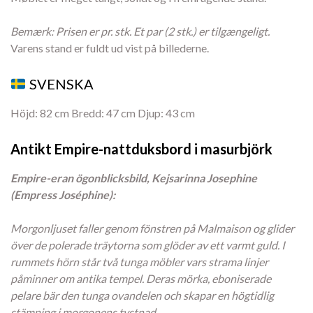
Bemærk: Prisen er pr. stk. Et par (2 stk.) er tilgængeligt.
Varens stand er fuldt ud vist på billederne.
SVENSKA
Höjd: 82 cm Bredd: 47 cm Djup: 43 cm
Antikt Empire-nattduksbord i masurbjörk
Empire-eran ögonblicksbild, Kejsarinna Josephine
(Empress Joséphine):
Morgonljuset faller genom fönstren på Malmaison og glider
över de polerade träytorna som glöder av ett varmt guld. I
rummets hörn står två tunga möbler vars strama linjer
påminner om antika tempel. Deras mörka, eboniserade
pelare bär den tunga ovandelen och skapar en högtidlig
stämning i morgonens tystnad.