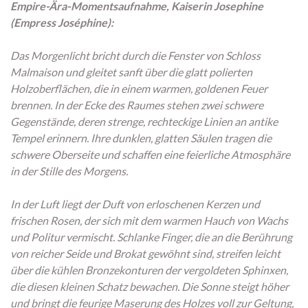
Empire-Ära-Momentsaufnahme, Kaiserin Josephine
(Empress Joséphine):
Das Morgenlicht bricht durch die Fenster von Schloss
Malmaison und gleitet sanft über die glatt polierten
Holzoberflächen, die in einem warmen, goldenen Feuer
brennen. In der Ecke des Raumes stehen zwei schwere
Gegenstände, deren strenge, rechteckige Linien an antike
Tempel erinnern. Ihre dunklen, glatten Säulen tragen die
schwere Oberseite und schaffen eine feierliche Atmosphäre
in der Stille des Morgens.
In der Luft liegt der Duft von erloschenen Kerzen und
frischen Rosen, der sich mit dem warmen Hauch von Wachs
und Politur vermischt. Schlanke Finger, die an die Berührung
von reicher Seide und Brokat gewöhnt sind, streifen leicht
über die kühlen Bronzekonturen der vergoldeten Sphinxen,
die diesen kleinen Schatz bewachen. Die Sonne steigt höher
und bringt die feurige Maserung des Holzes voll zur Geltung,