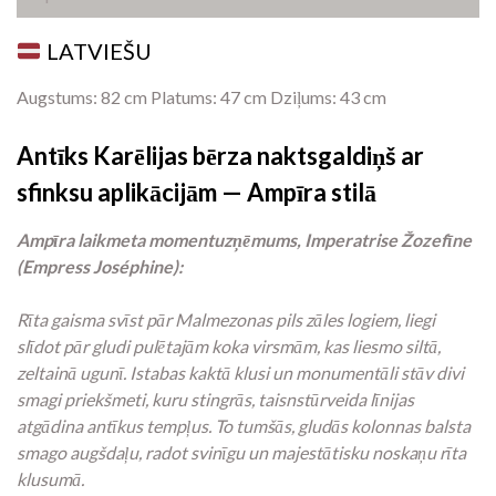
LATVIEŠU
Augstums: 82 cm Platums: 47 cm Dziļums: 43 cm
Antīks Karēlijas bērza naktsgaldiņš ar
sfinksu aplikācijām — Ampīra stilā
Ampīra laikmeta momentuzņēmums, Imperatrise Žozefīne
(Empress Joséphine):
Rīta gaisma svīst pār Malmezonas pils zāles logiem, liegi
slīdot pār gludi pulētajām koka virsmām, kas liesmo siltā,
zeltainā ugunī. Istabas kaktā klusi un monumentāli stāv divi
smagi priekšmeti, kuru stingrās, taisnstūrveida līnijas
atgādina antīkus tempļus. To tumšās, gludās kolonnas balsta
smago augšdaļu, radot svinīgu un majestātisku noskaņu rīta
klusumā.