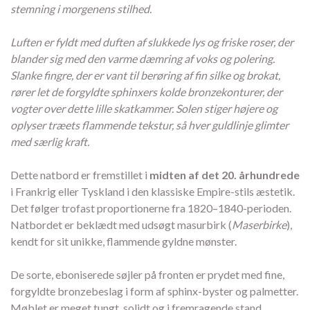
stemning i morgenens stilhed.
Luften er fyldt med duften af slukkede lys og friske roser, der
blander sig med den varme dæmring af voks og polering.
Slanke fingre, der er vant til berøring af fin silke og brokat,
rører let de forgyldte sphinxers kolde bronzekonturer, der
vogter over dette lille skatkammer. Solen stiger højere og
oplyser træets flammende tekstur, så hver guldlinje glimter
med særlig kraft.
Dette natbord er fremstillet i
midten af det 20. århundrede
i Frankrig eller Tyskland i den klassiske Empire-stils æstetik.
Det følger trofast proportionerne fra 1820–1840-perioden.
Natbordet er beklædt med udsøgt masurbirk (
Maserbirke
),
kendt for sit unikke, flammende gyldne mønster.
De sorte, eboniserede søjler på fronten er prydet med fine,
forgyldte bronzebeslag i form af sphinx-byster og palmetter.
Møblet er meget tungt, solidt og i fremragende stand.