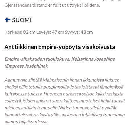
Gjenstandens tilstand er fullt ut uttrykt i bildene.
SUOMI
Korkeus: 82 cm Leveys: 47 cm Syvyys: 43 cm
Anttiikkinen Empire-yöpöytä visakoivusta
Empire-aikakauden tuokiokuva, Keisarinna Josephine
(Empress Joséphine):
Aamunvalo siintää Malmaisonin linnan ikkunoista liukuen
sileiksi kiillotetuilla puupinnoilla, jotka loistavat lämpimässä
kultaisessa tulessa. Huoneen nurkassa seisoo kaksi raskasta
esinettä, joiden ankarat suorakaiteen muotoiset linjat tuovat
mieleen antiikin temppelit. Niiden tummat, sileät pylväät
kannattelevat raskasta yläosaa luoden juhlallisen tunnelman
aamun hiljaisuudessa.