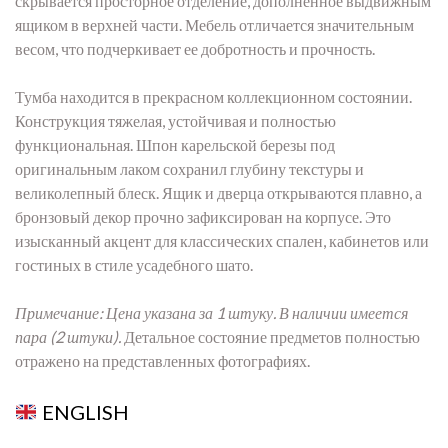
скрывается просторное отделение, дополненное выдвижным
ящиком в верхней части. Мебель отличается значительным
весом, что подчеркивает ее добротность и прочность.
Тумба находится в прекрасном коллекционном состоянии.
Конструкция тяжелая, устойчивая и полностью
функциональная. Шпон карельской березы под
оригинальным лаком сохранил глубину текстуры и
великолепный блеск. Ящик и дверца открываются плавно, а
бронзовый декор прочно зафиксирован на корпусе. Это
изысканный акцент для классических спален, кабинетов или
гостиных в стиле усадебного шато.
Примечание: Цена указана за 1 штуку. В наличии имеется
пара (2 штуки).
Детальное состояние предметов полностью
отражено на представленных фотографиях.
ENGLISH