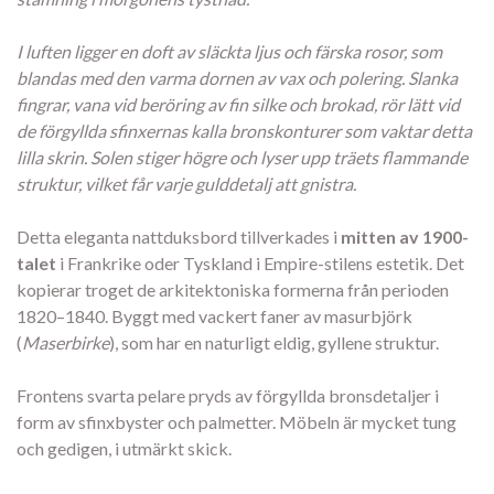
I luften ligger en doft av släckta ljus och färska rosor, som
blandas med den varma dornen av vax och polering. Slanka
fingrar, vana vid beröring av fin silke och brokad, rör lätt vid
de förgyllda sfinxernas kalla bronskonturer som vaktar detta
lilla skrin. Solen stiger högre och lyser upp träets flammande
struktur, vilket får varje gulddetalj att gnistra.
Detta eleganta nattduksbord tillverkades i
mitten av 1900-
talet
i Frankrike oder Tyskland i Empire-stilens estetik. Det
kopierar troget de arkitektoniska formerna från perioden
1820–1840. Byggt med vackert faner av masurbjörk
(
Maserbirke
), som har en naturligt eldig, gyllene struktur.
Frontens svarta pelare pryds av förgyllda bronsdetaljer i
form av sfinxbyster och palmetter. Möbeln är mycket tung
och gedigen, i utmärkt skick.