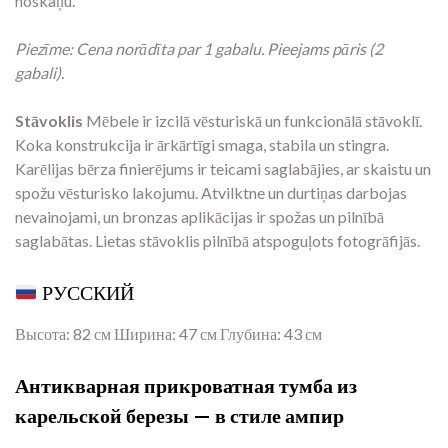
noskaņu.
Piezīme: Cena norādīta par 1 gabalu. Pieejams pāris (2
gabali).
Stāvoklis
Mēbele ir izcilā vēsturiskā un funkcionālā stāvoklī.
Koka konstrukcija ir ārkārtīgi smaga, stabila un stingra.
Karēlijas bērza finierējums ir teicami saglabājies, ar skaistu un
spožu vēsturisko lakojumu. Atvilktne un durtiņas darbojas
nevainojami, un bronzas aplikācijas ir spožas un pilnībā
saglabātas. Lietas stāvoklis pilnībā atspoguļots fotogrāfijās.
РУССКИЙ
Высота: 82 см Ширина: 47 см Глубина: 43 см
Антикварная прикроватная тумба из
карельской березы — в стиле ампир