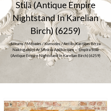
Stilā (Antique Empire
Nightstand In Karelian
Birch) (6259)
Sākums
/
Mēbeles
/
Kumodes
/ Antīks Karēlijas Bērza
Naktsgaldiņš Ar Sfinksu Aplikācijām — Empīra Stilā
(Antique Empire Nightstand In Karelian Birch) (6259)