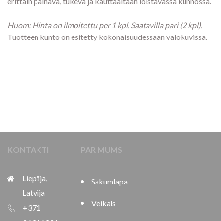
erittäin painava, tukeva ja kauttaaltaan loistavassa kunnossa.
Huom: Hinta on ilmoitettu per 1 kpl. Saatavilla pari (2 kpl).
Tuotteen kunto on esitetty kokonaisuudessaan valokuvissa.
KONTAKTI
PAR MUMS
Liepāja,
Sākumlapa
Latvija
Veikals
+371