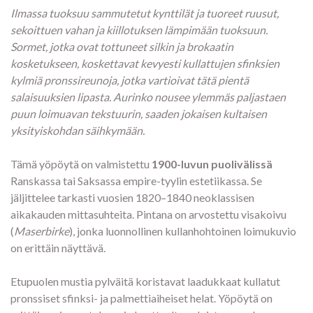
Ilmassa tuoksuu sammutetut kynttilät ja tuoreet ruusut,
sekoittuen vahan ja kiillotuksen lämpimään tuoksuun.
Sormet, jotka ovat tottuneet silkin ja brokaatin
kosketukseen, koskettavat kevyesti kullattujen sfinksien
kylmiä pronssireunoja, jotka vartioivat tätä pientä
salaisuuksien lipasta. Aurinko nousee ylemmäs paljastaen
puun loimuavan tekstuurin, saaden jokaisen kultaisen
yksityiskohdan säihkymään.
Tämä yöpöytä on valmistettu
1900-luvun puolivälissä
Ranskassa tai Saksassa empire-tyylin estetiikassa. Se
jäljittelee tarkasti vuosien 1820–1840 neoklassisen
aikakauden mittasuhteita. Pintana on arvostettu visakoivu
(
Maserbirke
), jonka luonnollinen kullanhohtoinen loimukuvio
on erittäin näyttävä.
Etupuolen mustia pylväitä koristavat laadukkaat kullatut
pronssiset sfinksi- ja palmettiaiheiset helat. Yöpöytä on