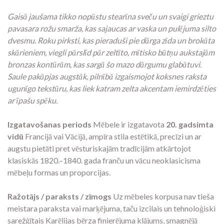
Gaisā jaušama tikko nopūstu stearīna sveču un svaigi grieztu
pavasara rožu smarža, kas sajaucas ar vaska un pulējuma silto
dvesmu. Roku pirksti, kas pieraduši pie dārga zīda un brokāta
skārieniem, viegli pārslīd pār zeltīto, mītisko būtņu aukstajām
bronzas kontūrām, kas sargā šo mazo dārgumu glabātuvi.
Saule pakāpjas augstāk, pilnībā izgaismojot koksnes raksta
ugunīgo tekstūru, kas liek katram zelta akcentam iemirdzēties
ar īpašu spēku.
Izgatavošanas periods
Mēbele ir izgatavota
20. gadsimta
vidū
Francijā vai Vācijā, ampīra stila estētikā, precīzi un ar
augstu pietāti pret vēsturiskajām tradīcijām atkārtojot
klasiskās 1820.–1840. gada franču un vācu neoklasicisma
mēbeļu formas un proporcijas.
Ražotājs / paraksts / zīmogs
Uz mēbeles korpusa nav tieša
meistara paraksta vai marķējuma, taču izcilais un tehnoloģiski
sarežģītais Karēlijas bērza finierējuma klājums, smagnējā