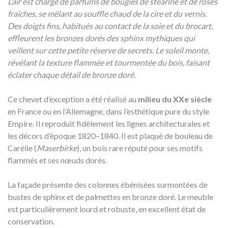
L’air est chargé de parfums de bougies de stéarine et de roses
fraîches, se mêlant au souffle chaud de la cire et du vernis.
Des doigts fins, habitués au contact de la soie et du brocart,
effleurent les bronzes dorés des sphinx mythiques qui
veillent sur cette petite réserve de secrets. Le soleil monte,
révélant la texture flammée et tourmentée du bois, faisant
éclater chaque détail de bronze doré.
Ce chevet d’exception a été réalisé au
milieu du XXe siècle
en France ou en l’Allemagne, dans l’esthétique pure du style
Empire. Il reproduit fidèlement les lignes architecturales et
les décors d’époque 1820–1840. Il est plaqué de bouleau de
Carélie (
Maserbirke
), un bois rare réputé pour ses motifs
flammés et ses nœuds dorés.
La façade présente des colonnes ébénisées surmontées de
bustes de sphinx et de palmettes en bronze doré. Le meuble
est particulièrement lourd et robuste, en excellent état de
conservation.