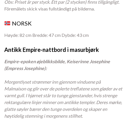
Obs: Priset är per styck. Ett par (2 stycken) finns tillgängligt.
Föremålets skick visas fullständigt på bilderna.
NORSK
Høyde: 82 cm Bredde: 47 cm Dybde: 43 cm
Antikk Empire-nattbord i masurbjørk
Empire-epoken øjeblikksbilde, Keiserinne Josephine
(Empress Josephine):
Morgentlyset strømmer inn gjennom vinduene på
Malmaison og glir over de polerte treflatene som gløder av et
varmt gull. I hjørnet står to tunge gjenstander, hvis strenge
rektangulære linjer minner om antikke templer. Deres mørke,
glatte søyler bærer den tunge overdelen og skaper en
høytidelig stemning i morgenens stillhet.