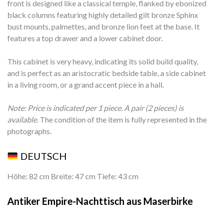
front is designed like a classical temple, flanked by ebonized
black columns featuring highly detailed gilt bronze Sphinx
bust mounts, palmettes, and bronze lion feet at the base. It
features a top drawer and a lower cabinet door.
This cabinet is very heavy, indicating its solid build quality,
and is perfect as an aristocratic bedside table, a side cabinet
in a living room, or a grand accent piece in a hall.
Note: Price is indicated per 1 piece. A pair (2 pieces) is
available.
The condition of the item is fully represented in the
photographs.
DEUTSCH
Höhe: 82 cm Breite: 47 cm Tiefe: 43 cm
Antiker Empire-Nachttisch aus Maserbirke