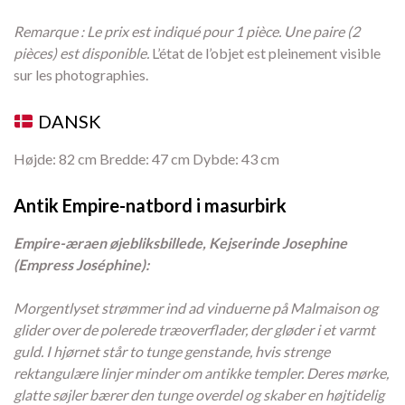
Remarque : Le prix est indiqué pour 1 pièce. Une paire (2
pièces) est disponible.
L’état de l’objet est pleinement visible
sur les photographies.
DANSK
Højde: 82 cm Bredde: 47 cm Dybde: 43 cm
Antik Empire-natbord i masurbirk
Empire-æraen øjebliksbillede, Kejserinde Josephine
(Empress Joséphine):
Morgentlyset strømmer ind ad vinduerne på Malmaison og
glider over de polerede træoverflader, der gløder i et varmt
guld. I hjørnet står to tunge genstande, hvis strenge
rektangulære linjer minder om antikke templer. Deres mørke,
glatte søjler bærer den tunge overdel og skaber en højtidelig