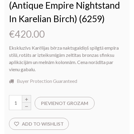
(Antique Empire Nightstand
In Karelian Birch) (6259)
€
420.00
Ekskluzīvs Karēlijas bērza naktsgaldiņš spilgtā empīra
stilā, rotāts ar izteiksmīgām zeltītas bronzas sfinksu
aplikācijām un melnām kolonnām. Cena norādīta par
vienu gabalu.
Buyer Protection Guaranteed
PIEVIENOT GROZAM