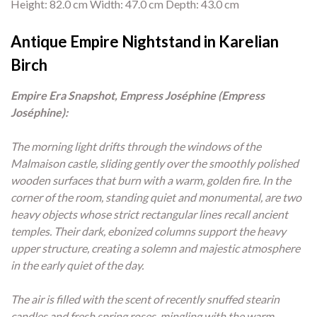
Height: 82.0 cm Width: 47.0 cm Depth: 43.0 cm
Antique Empire Nightstand in Karelian
Birch
Empire Era Snapshot, Empress Joséphine (Empress
Joséphine):
The morning light drifts through the windows of the
Malmaison castle, sliding gently over the smoothly polished
wooden surfaces that burn with a warm, golden fire. In the
corner of the room, standing quiet and monumental, are two
heavy objects whose strict rectangular lines recall ancient
temples. Their dark, ebonized columns support the heavy
upper structure, creating a solemn and majestic atmosphere
in the early quiet of the day.
The air is filled with the scent of recently snuffed stearin
candles and fresh spring roses, mingling with the warm