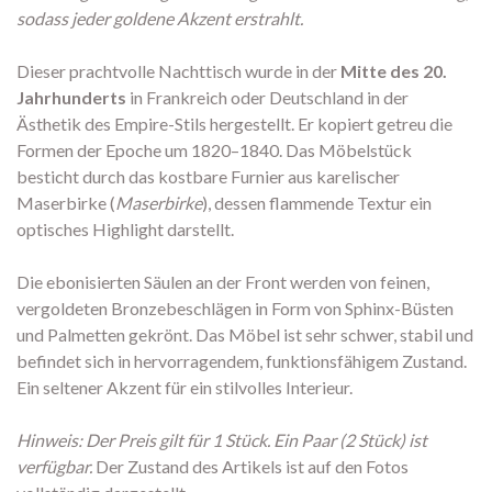
sodass jeder goldene Akzent erstrahlt.
Dieser prachtvolle Nachttisch wurde in der
Mitte des 20.
Jahrhunderts
in Frankreich oder Deutschland in der
Ästhetik des Empire-Stils hergestellt. Er kopiert getreu die
Formen der Epoche um 1820–1840. Das Möbelstück
besticht durch das kostbare Furnier aus karelischer
Maserbirke (
Maserbirke
), dessen flammende Textur ein
optisches Highlight darstellt.
Die ebonisierten Säulen an der Front werden von feinen,
vergoldeten Bronzebeschlägen in Form von Sphinx-Büsten
und Palmetten gekrönt. Das Möbel ist sehr schwer, stabil und
befindet sich in hervorragendem, funktionsfähigem Zustand.
Ein seltener Akzent für ein stilvolles Interieur.
Hinweis: Der Preis gilt für 1 Stück. Ein Paar (2 Stück) ist
verfügbar.
Der Zustand des Artikels ist auf den Fotos