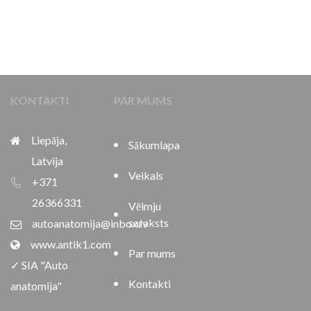
KONTAKTI
PAR MUMS
Liepāja,
Sākumlapa
Latvija
Veikals
+371
26366331
Vēlmju
saraksts
autoanatomija@inbox.lv
www.antik1.com
Par mums
✓ SIA "Auto
Kontakti
anatomija"