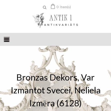
Skip
0
Item(s)
to
content
Bronzas Dekors, Var
Izmantot Svecei, Neliela
Izmēra (6128)