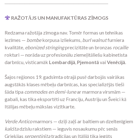
―――――――――――――――――――――
RAŽOTĀJS UN MANUFAKTŪRAS ZĪMOGS
Redzama ražotāja zīmoga nav. Tomēr formas un tehnikas
iezīmes —
bombe
korpusa izliekums,
burl walnut
furniera
kvalitāte,
ebonized stringing
precizitāte un bronzas
rocaille
rokturi — norāda uz profesionālu ziemeļitāliešu kabinetista
darbnīcu, visticamāk
Lombardijā
,
Pjemontā
vai
Venēcijā
.
Šajos reģionos 19. gadsimta otrajā pusē darbojās vairākas
augstākās klases mēbeļu darbnīcas, kas specializējās tieši
šāda tipa
commodes en demi-lune
ar marmora virsmām —
gabali, kas tika eksportēti uz Franciju, Austriju un Šveici kā
Itālijas mēbeļu mākslas vizītkarte.
Verde Antico
marmors — dziļi zaļš ar baltiem un dzeltenīgiem
kalcīta
dzīslu rakstiem — ieguvis nosaukumu pēc senās
Grieķijas
serpentinīta
tradīcijas un Itālijā tika iegūts