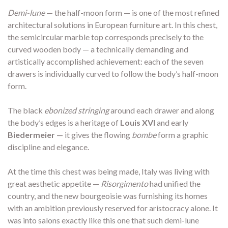
Demi-lune
— the half-moon form — is one of the most refined
architectural solutions in European furniture art. In this chest,
the semicircular marble top corresponds precisely to the
curved wooden body — a technically demanding and
artistically accomplished achievement: each of the seven
drawers is individually curved to follow the body’s half-moon
form.
The black
ebonized stringing
around each drawer and along
the body’s edges is a heritage of
Louis XVI
and early
Biedermeier
— it gives the flowing
bombe
form a graphic
discipline and elegance.
At the time this chest was being made, Italy was living with
great aesthetic appetite —
Risorgimento
had unified the
country, and the new bourgeoisie was furnishing its homes
with an ambition previously reserved for aristocracy alone. It
was into salons exactly like this one that such demi-lune