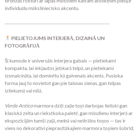
bronzas rokturi ar lapas motīviem katram atvilktnim piešķir
individuālu māksliniecisko akcentu.
―――――――――――――――――――――
PIELIETOJUMS INTERJERĀ, DIZAINĀ UN
FOTOGRĀFIJĀ
Šī kumode ir universāls interjera gabals — pietiekami
kompakta, lai iekļautos jebkurā telpā, un pietiekami
izsmalcināta, lai dominētu kā galvenais akcents. Pusloka
forma ļauj to novietot gan pie taisnas sienas, gan telpas
izliekumā vai nišā.
Verde Antico
marmora dziļi zaļie toņi darbojas lieliski gan
klasiskā zelta un riekstkoka paletē, gan mūsdienu interjerā ar
ekspozīcijām tumši zaļā, melnā vai neitrālos toņos — tas ir
viens no dekoratīvi pieprasītākajiem marmora toņiem šobrīd.