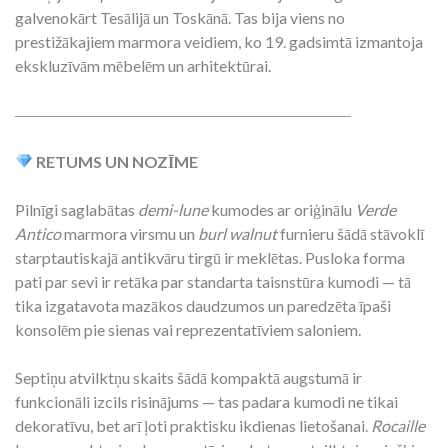
galvenokārt Tesālijā un Toskānā. Tas bija viens no
prestižākajiem marmora veidiem, ko 19. gadsimtā izmantoja
ekskluzīvām mēbelēm un arhitektūrai.
―――――――――――――――――――――
RETUMS UN NOZĪME
Pilnīgi saglabātas
demi-lune
kumodes ar oriģinālu
Verde
Antico
marmora virsmu un
burl walnut
furnieru šādā stāvoklī
starptautiskajā antikvāru tirgū ir meklētas. Pusloka forma
pati par sevi ir retāka par standarta taisnstūra kumodi — tā
tika izgatavota mazākos daudzumos un paredzēta īpaši
konsolēm pie sienas vai reprezentatīviem saloniem.
Septiņu atvilktņu skaits šādā kompaktā augstumā ir
funkcionāli izcils risinājums — tas padara kumodi ne tikai
dekoratīvu, bet arī ļoti praktisku ikdienas lietošanai.
Rocaille