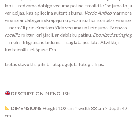
labi — redzama dabīga vecuma patina, smalki krāsojuma toņu
variācijas, kas apliecina autentiskumu.
Verde Antico
marmora
virsma ar dabīgām skrāpējumu pēdām uz horizontālās virsmas
— normāli priekšmetam šāda vecuma un lietojuma. Bronzas
rocaille
rokturi oriģināli, ar dabisku patinu.
Ebonized stringing
— melnā filigrāna ielaidums — saglabājies labi. Atvilktņi
funkcionāli, iekšpuse tīra.
Lietas stāvoklis pilnībā atspoguļots fotogrāfijās.
―――――――――――――――――――――
DESCRIPTION IN ENGLISH
DIMENSIONS
Height 102 cm × width 83 cm × depth 42
cm.
―――――――――――――――――――――