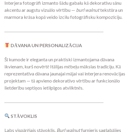
Interjera fotogrāfi izmanto šādu gabalu kā dekoratīvu sānu
akcentu ar augstu vizuālo vērtību —
burl walnut
tekstūra un
marmora krāsa kopā veido izcilu fotogrāfisku kompozīciju.
―――――――――――――――――――――
DĀVANA UN PERSONALIZĀCIJA
Šī kumode ir eleganta un praktiski izmantojama dāvana
ikvienam, kurš novērtē Itālijas mēbeļu mākslas tradīciju. Kā
reprezentatīva dāvana jaunajai mājai vai interjera renovācijas
projektam — tā apvieno dekoratīvo vērtību ar funkcionālo
lietderību septiņos ietilpīgos atvilktnēs.
―――――――――――――――――――――
STĀVOKLIS
Labs vispārējais stāvoklis.
Burl walnut
furnieris saglabājies