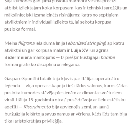
Šajā kumodes gadījumā pusloka marmora virsma precīzi
atbilst izliektajam koka korpusam, kas ir tehniski sarežģīts un
mākslinieciski izsmalcināts risinājums: katrs no septiņiem
atvilktniem ir individuāli izliekts tā, lai sekotu korpusa
pusloka formai.
Melnā
filigrana
ielaiduma līnija (
ebonized stringing
) ap katru
atvilktni un gar korpusa malām ir
Luija XVI
un agrīnā
Bīdermeiera
mantojums — tā piešķir kustīgajai
bombe
formai grafisko disciplīnu un eleganci.
Gaspare Spontīni tolaik bija kļuvis par Itālijas operateātru
leģendu — viņa operas skaņoja tieši tādus salonus, kuros šādas
pusloka kumodes stāvēja pie sienām ar dimanta svečturiem
virsū. Itālija 19. gadsimta otrajā pusē dzīvoja ar lielu estētisku
apetīti —
Risorgimento
bija apvienojis zemi, un jaunā
buržuāzija iekārtoja savus namus ar vērienu, kāds līdz tam bija
tikai aristokrātijas privilēģija.