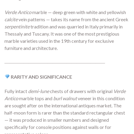
Verde Antico
marble — deep green with white and yellowish
calcite
vein patterns — takes its name from the ancient Greek
serpentinite
tradition and was quarried in Italy primarily in
Thessaly and Tuscany. It was one of the most prestigious
marble varieties used in the 19th century for exclusive
furniture and architecture.
―――――――――――――――――――――
RARITY AND SIGNIFICANCE
Fully intact
demi-lune
chests of drawers with original
Verde
Antico
marble tops and
burl walnut
veneer in this condition
are sought after on the international antiques market. The
half-moon form is rarer than the standard rectangular chest
— it was produced in smaller numbers and designed
specifically for console positions against walls or for