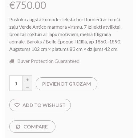
€
750.00
Pusloka augsta kumode rieksta burl furnierā ar tumši
zaļu Verde Antico marmora virsmu. 7 izliekti atvilktņi,
bronzas rokturi ar lapu motīviem, melna filigrāna
apmale. Baroks / Belle Époque, Itālija, ap 1860.–1890.
Augstums 102 cm × platums 83 cm × dziļums 42 cm.
Buyer Protection Guaranteed
PIEVIENOT GROZAM