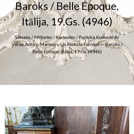
Baroks / Belle Époque,
Itālija, 19.gs. (4946)
Sākums
/
Mēbeles
/
Kumodes
/ Pusloka Kumode Ar
Verde Antico Marmoru Un Rieksta Furnieri — Baroks /
Belle Époque, Itālija, 19.gs. (4946)