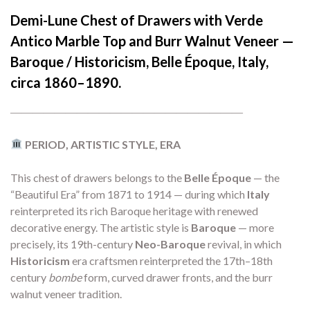
Demi-Lune Chest of Drawers with Verde
Antico Marble Top and Burr Walnut Veneer —
Baroque / Historicism, Belle Époque, Italy,
circa 1860–1890.
―――――――――――――――――――――
PERIOD, ARTISTIC STYLE, ERA
This chest of drawers belongs to the
Belle Époque
— the
“Beautiful Era” from 1871 to 1914 — during which
Italy
reinterpreted its rich Baroque heritage with renewed
decorative energy. The artistic style is
Baroque
— more
precisely, its 19th-century
Neo-Baroque
revival, in which
Historicism
era craftsmen reinterpreted the 17th–18th
century
bombe
form, curved drawer fronts, and the burr
walnut veneer tradition.