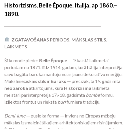
Historizisms, Belle Époque, Itālija, ap 1860.–
1890.
―――――――――――――――――――――
IZGATAVOŠANAS PERIODS, MĀKSLAS STILS,
LAIKMETS
Šī kumode pieder
Belle Époque
— “Skaistā Laikmeta” —
periodam no 1871. līdz 1914. gadam, kurā
Itālija
interpretēja
savu bagāto baroka mantojumu ar jaunu dekoratīvu enerģiju.
Mākslinieciskais stils ir
Baroks
— precīzāk, tā 19. gadsimta
neobaroka
atkārtojums, kurā
Historizisma
laikmeta
meistari pārinterpretēja 17.–18. gadsimta
bombe
formu,
izliektos frontus un rieksta
burl
furniera tradīciju.
Demi-lune
— pusloka forma — ir viens no Eiropas mēbeļu
mākslas izsmalcinātākajiem arhitektoniskajiem risinājumiem.