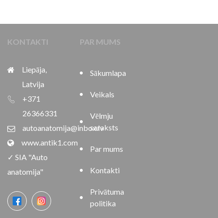
KONTAKTI
PAR MUMS
Liepāja,
Sākumlapa
Latvija
Veikals
+371
26366331
Vēlmju
saraksts
autoanatomija@inbox.lv
www.antik1.com
Par mums
✓ SIA "Auto
Kontakti
anatomija"
Privātuma
politika