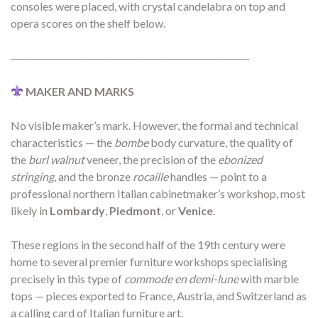
consoles were placed, with crystal candelabra on top and
opera scores on the shelf below.
―――――――――――――――――――――
MAKER AND MARKS
No visible maker’s mark. However, the formal and technical
characteristics — the
bombe
body curvature, the quality of
the
burl walnut
veneer, the precision of the
ebonized
stringing
, and the bronze
rocaille
handles — point to a
professional northern Italian cabinetmaker’s workshop, most
likely in
Lombardy
,
Piedmont
, or
Venice
.
These regions in the second half of the 19th century were
home to several premier furniture workshops specialising
precisely in this type of
commode en demi-lune
with marble
tops — pieces exported to France, Austria, and Switzerland as
a calling card of Italian furniture art.