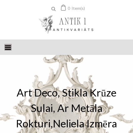
Skip
0
Item(s)
to
content
Art Deco, Stikla Krūze
Sulai, Ar Metāla
Rokturi,neliela Izmēra