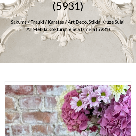
(5931)
Sākums
/
Trauki
/
Karafes
/ Art Deco, Stikla Krūze Sulai,
Ar Metāla Rokturi,neliela Izmēra (5931)