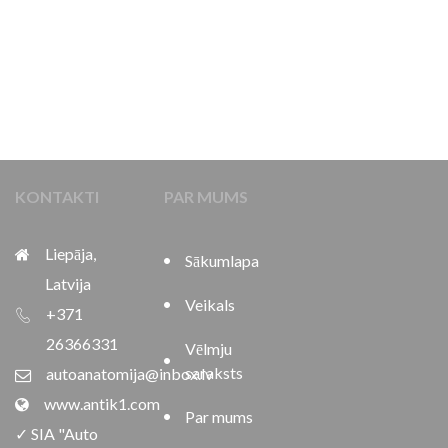
KONTAKTI
PAR MUMS
Liepāja,
Sākumlapa
Latvija
Veikals
+371
26366331
Vēlmju
saraksts
autoanatomija@inbox.lv
www.antik1.com
Par mums
✓ SIA "Auto