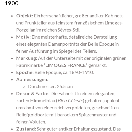
1900
Objekt:
Ein herrschaftlicher, großer antiker Kabinett-
und Prunkteller aus feinstem französischem Limoges-
Porzellan im reichen Sèvres-Stil.
Motiv:
Eine meisterhafte, detailreiche Darstellung
eines eleganten Damenporträts der Belle Époque in
feiner Ausführung im Spiegel des Tellers.
Markung:
Auf der Unterseite mit der originalen grünen
Fabrikmarke
“LIMOGES FRANCE”
gemarkt.
Epoche:
Belle Époque, ca. 1890–1910.
Abmessungen:
Durchmesser: 25.5 cm
Dekor & Farbe:
Die Fahne ist in einem eleganten,
zarten Himmelblau (
Bleu Céleste
) gehalten, opulent
umrahmt von einer reich vergoldeten, geschweiften
Reliefgoldborte mit barockem Spitzenmuster und
feinen Voluten.
Zustand:
Sehr guter antiker Erhaltungszustand. Das