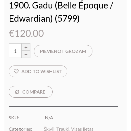
1900. Gadu (Belle Époque /
Edwardian) (5799)
€
120.00
PIEVIENOT GROZAM
SKU:
N/A
Categories:
Šķīvji
,
Trauki
,
Visas lietas