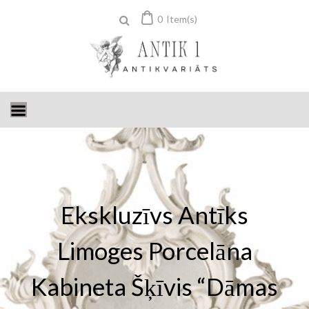
Skip
0
Item(s)
to
content
Ekskluzīvs Antīks
Limoges Porcelāna
Kabineta Šķīvis “Dāmas