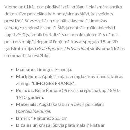
Vietne
piedāvā izcili krāšņu, liela izmēra antīko
antik1.com
dekoratīvo porcelāna kabineta/sienas šķīvi, kas veidots
prestižajā
Sèvres
stilā un darināts slavenajā Limonžas
(
Limoges
) reģionā Francijā. Šķīvja centrā ir mākslinieciski
augstvērtīgs, smalki detalizēts un ar roku akcentēts dāmas
portrets maigā, elegantā ēnojumā, kas atspoguļo 19. un 20.
gadsimta mijas (
Belle Époque / Edwardian
) skaistuma ideālus
un romantisko estētiku.
Izcelsme:
Limoges, Francija.
Marķējums:
Apakšā zaļais zemglazūras manufaktūras
zīmogs
“LIMOGES FRANCE”
.
Periods:
Belle Époque (Prekrāsnā epocha), ap 1890.–
1910. gadiem.
Materiāls:
Augstākā labuma cietis porcelāns
(
porcelaine dure
).
Izmēri:
* Platums: 25.5 cm
Dizains un krāsa:
Šķīvja platā mala ir klāta ar