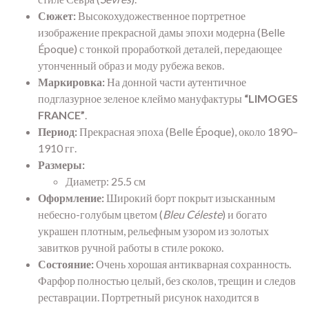
Сюжет:
Высокохудожественное портретное
изображение прекрасной дамы эпохи модерна (Belle
Époque) с тонкой проработкой деталей, передающее
утонченный образ и моду рубежа веков.
Маркировка:
На донной части аутентичное
подглазурное зеленое клеймо мануфактуры
“LIMOGES
FRANCE”
.
Период:
Прекрасная эпоха (Belle Époque), около 1890–
1910 гг.
Размеры:
Диаметр: 25.5 см
Оформление:
Широкий борт покрыт изысканным
небесно-голубым цветом (
Bleu Céleste
) и богато
украшен плотным, рельефным узором из золотых
завитков ручной работы в стиле рококо.
Состояние:
Очень хорошая антикварная сохранность.
Фарфор полностью целый, без сколов, трещин и следов
реставрации. Портретный рисунок находится в