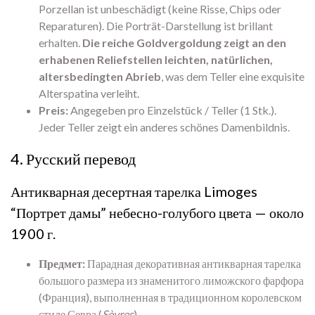
Porzellan ist unbeschädigt (keine Risse, Chips oder
Reparaturen). Die Porträt-Darstellung ist brillant
erhalten.
Die reiche Goldvergoldung zeigt an den
erhabenen Reliefstellen leichten, natürlichen,
altersbedingten Abrieb
, was dem Teller eine exquisite
Alterspatina verleiht.
Preis:
Angegeben pro Einzelstück / Teller (1 Stk.).
Jeder Teller zeigt ein anderes schönes Damenbildnis.
4. Русский перевод
Антикварная десертная тарелка Limoges
“Портрет дамы” небесно-голубого цвета — около
1900 г.
Предмет:
Парадная декоративная антикварная тарелка
большого размера из знаменитого лиможского фарфора
(Франция), выполненная в традиционном королевском
стиле Севра (
Sèvres
).