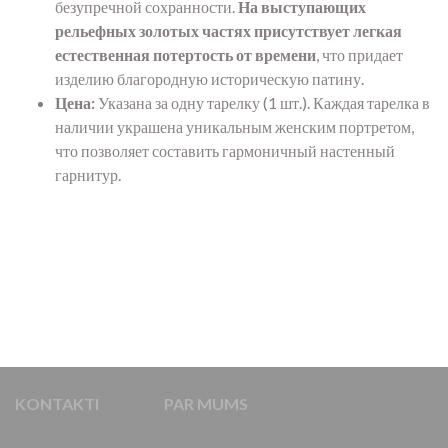
безупречной сохранности.
На выступающих
рельефных золотых частях присутствует легкая
естественная потертость от времени
, что придает
изделию благородную историческую патину.
Цена:
Указана за одну тарелку (1 шт.). Каждая тарелка в
наличии украшена уникальным женским портретом,
что позволяет составить гармоничный настенный
гарнитур.
KONTAKTI
PAR MUMS