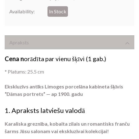
Availability:
In Stock
Apraksts
Cena n
orādīta par vienu šķīvi (1 gab.)
* Platums: 25.5 cm
Ekskluzīvs antīks Limoges porcelāna kabineta šķīvis
“Dāmas portrets” — ap 1900. gadu
1. Apraksts latviešu valodā
Karaliska greznība, kobalta zilais un romantisks franču
šarms Jūsu salonam vai ekskluzīvai kolekcijai!