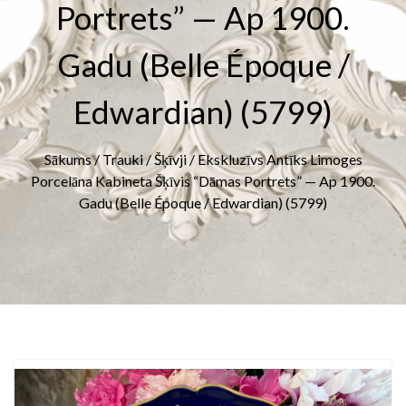
Portrets” — Ap 1900.
Gadu (Belle Époque /
Edwardian) (5799)
Sākums
/
Trauki
/
Šķīvji
/ Ekskluzīvs Antīks Limoges
Porcelāna Kabineta Šķīvis “Dāmas Portrets” — Ap 1900.
Gadu (Belle Époque / Edwardian) (5799)