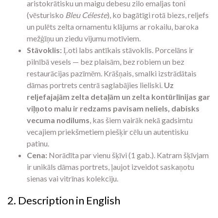
aristokrātisku un maigu debesu zilo emaljas toni
(vēsturisko
Bleu Céleste
), ko bagātīgi rotā biezs, reljefs
un pulēts zelta ornamentu klājums ar rokailu, baroka
mežģīņu un ziedu vijumu motīviem.
Stāvoklis:
Ļoti labs antīkais stāvoklis. Porcelāns ir
pilnībā vesels — bez plaisām, bez robiem un bez
restaurācijas pazīmēm. Krāšņais, smalki izstrādātais
dāmas portrets centrā saglabājies lieliski.
Uz
reljefajajām zelta detaļām un zelta kontūrlīnijas gar
viļņoto malu ir redzams pavisam neliels, dabisks
vecuma nodilums
, kas šiem vairāk nekā gadsimtu
vecajiem priekšmetiem piešķir cēlu un autentisku
patinu.
Cena:
Norādīta par vienu šķīvi (1 gab.). Katram šķīvjam
ir unikāls dāmas portrets, ļaujot izveidot saskaņotu
sienas vai vitrīnas kolekciju.
2. Description in English