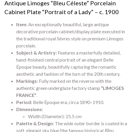
Antique Limoges “Bleu Céleste” Porcelain
Cabinet Plate “Portrait of a Lady” – c. 1900
Item:
An exceptionally beautiful, large antique
decorative porcelain cabinet/display plate executed in
the traditional royal Sèvres style on premium Limoges
porcelain.
Subject & Artistry:
Features a masterfully detailed,
hand-finished central portrait of an elegant Belle
Époque beauty, beautifully capturing the romantic
aesthetic and fashion of the turn of the 20th century.
Markings:
Fully marked on the reverse with the
authentic green underglaze factory stamp
“LIMOGES
FRANCE”
.
Period:
Belle Époque era, circa 1890–1910.
Dimensions:
Width (Diameter): 25.5 cm
Palette & Design:
The wide outer border is coated in a
soft, elegant sky blue (the famous historical
Bleu