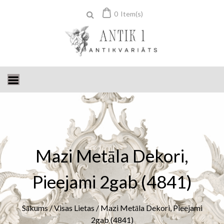
Skip
0
Item(s)
to
content
Mazi Metāla Dekori,
Pieejami 2gab (4841)
Sākums
/
Visas Lietas
/ Mazi Metāla Dekori, Pieejami
2gab (4841)