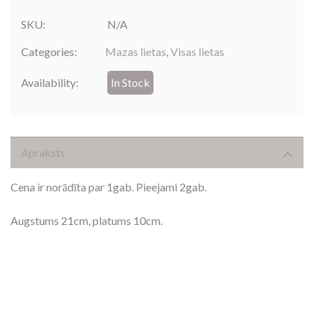
SKU:
N/A
Categories:
Mazas lietas
,
Visas lietas
Availability:
In Stock
Apraksts
Cena ir norādīta par 1gab. Pieejami 2gab.
Augstums 21cm, p
latums 10cm.