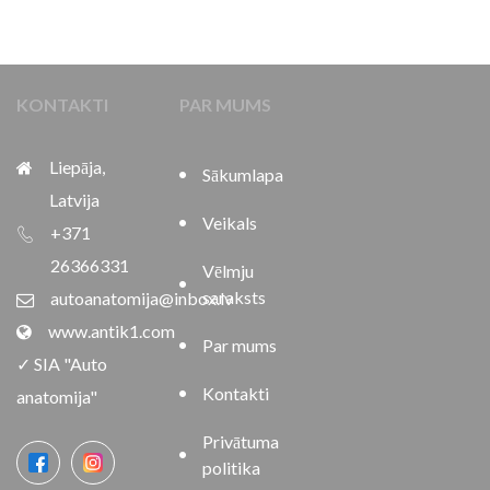
KONTAKTI
PAR MUMS
Liepāja,
Sākumlapa
Latvija
Veikals
+371
26366331
Vēlmju
saraksts
autoanatomija@inbox.lv
www.antik1.com
Par mums
✓ SIA "Auto
Kontakti
anatomija"
Privātuma
politika