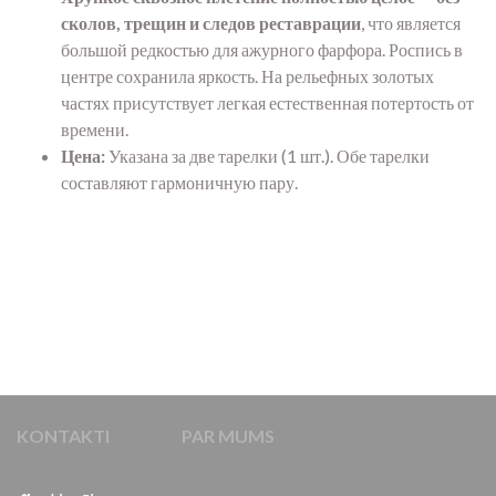
сколов, трещин и следов реставрации
, что является
большой редкостью для ажурного фарфора. Роспись в
центре сохранила яркость. На рельефных золотых
частях присутствует легкая естественная потертость от
времени.
Цена:
Указана за две тарелки (1 шт.). Обе тарелки
составляют гармоничную пару.
KONTAKTI
PAR MUMS