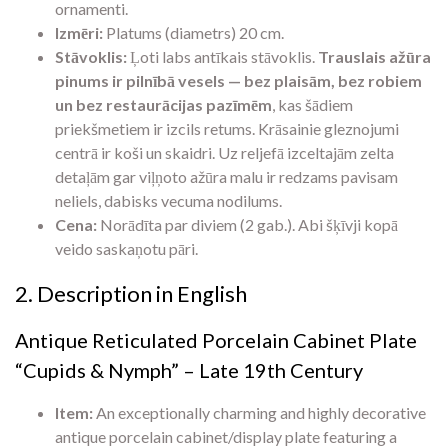
ornamenti.
Izmēri:
Platums (diametrs) 20 cm.
Stāvoklis:
Ļoti labs antīkais stāvoklis.
Trauslais ažūra
pinums ir pilnībā vesels — bez plaisām, bez robiem
un bez restaurācijas pazīmēm
, kas šādiem
priekšmetiem ir izcils retums. Krāsainie gleznojumi
centrā ir koši un skaidri. Uz reljefā izceltajām zelta
detaļām gar viļņoto ažūra malu ir redzams pavisam
neliels, dabisks vecuma nodilums.
Cena:
Norādīta par diviem (2 gab.). Abi šķīvji kopā
veido saskaņotu pāri.
2. Description in English
Antique Reticulated Porcelain Cabinet Plate
“Cupids & Nymph” – Late 19th Century
Item:
An exceptionally charming and highly decorative
antique porcelain cabinet/display plate featuring a