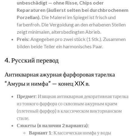
unbeschädigt — ohne Risse, Chips oder
Reparaturen (äußerst selten bei durchbrochenem
Porzellan).
Die Malerei im Spiegel ist frisch und
farbenfroh. Die Vergoldung an den erhabenen Stellen
zeigt minimalen, altersbedingten Abrieb.
Preis:
Angegeben pro zwei stück (1 Stk.). Zusammen
bilden beide Teller ein harmonisches Paar.
4. Русский перевод
Антикварная ажурная фарфоровая тарелка
“Амуры и нимфа” — конец XIX в.
Предмет:
Изящная антикварная декоративная тарелка
из тонкого фарфора со сквозным ажурным краем
(плетеный фарфор) в классическом викторианском
стиле.
Сюжеты (в наличии 2 варианта):
Вариант 1:
Классическая нимфа у воды