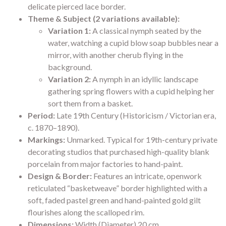
delicate pierced lace border.
Theme & Subject (2 variations available):
Variation 1:
A classical nymph seated by the
water, watching a cupid blow soap bubbles near a
mirror, with another cherub flying in the
background.
Variation 2:
A nymph in an idyllic landscape
gathering spring flowers with a cupid helping her
sort them from a basket.
Period:
Late 19th Century (Historicism / Victorian era,
c. 1870–1890).
Markings:
Unmarked. Typical for 19th-century private
decorating studios that purchased high-quality blank
porcelain from major factories to hand-paint.
Design & Border:
Features an intricate, openwork
reticulated “basketweave” border highlighted with a
soft, faded pastel green and hand-painted gold gilt
flourishes along the scalloped rim.
Dimensions:
Width (Diameter) 20 cm.