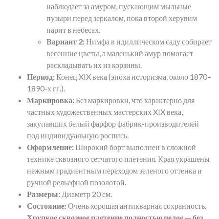
наблюдает за амуром, пускающим мыльные
пузыри перед зеркалом, пока второй херувим
парит в небесах.
Вариант 2:
Нимфа в идиллическом саду собирает
весенние цветы, а маленький амур помогает
раскладывать их из корзины.
Период:
Конец XIX века (эпоха историзма, около 1870–
1890-х гг.).
Маркировка:
Без маркировки, что характерно для
частных художественных мастерских XIX века,
закупавших белый фарфор фабрик-производителей
под индивидуальную роспись.
Оформление:
Широкий борт выполнен в сложной
технике сквозного сетчатого плетения. Края украшены
нежным градиентным переходом зеленого оттенка и
ручной рельефной позолотой.
Размеры:
Диаметр 20 см.
Состояние:
Очень хорошая антикварная сохранность.
Хрупкое сквозное плетение полностью целое — без