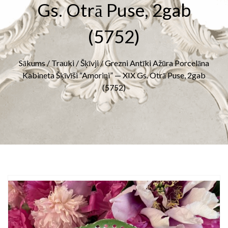
Gs. Otrā Puse, 2gab
(5752)
Sākums
/
Trauki
/
Šķīvji
/ Grezni Antīki Ažūra Porcelāna
Kabineta Šķīvīši “Amoriņi” — XIX Gs. Otrā Puse, 2gab
(5752)