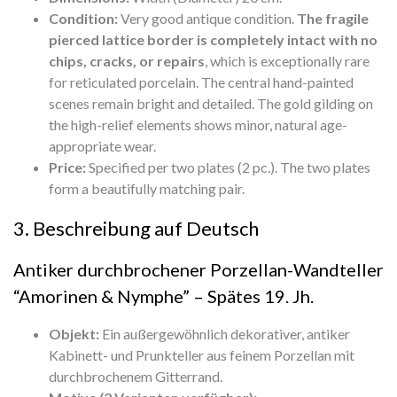
Condition:
Very good antique condition.
The fragile
pierced lattice border is completely intact with no
chips, cracks, or repairs
, which is exceptionally rare
for reticulated porcelain. The central hand-painted
scenes remain bright and detailed. The gold gilding on
the high-relief elements shows minor, natural age-
appropriate wear.
Price:
Specified per two plates (2 pc.). The two plates
form a beautifully matching pair.
3. Beschreibung auf Deutsch
Antiker durchbrochener Porzellan-Wandteller
“Amorinen & Nymphe” – Spätes 19. Jh.
Objekt:
Ein außergewöhnlich dekorativer, antiker
Kabinett- und Prunkteller aus feinem Porzellan mit
durchbrochenem Gitterrand.