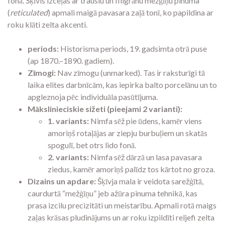
fonā. Šķīvis izceļas ar trauslu un filigrānu mežģīņu pinuma
(
reticulated
) apmali maigā pavasara zaļā tonī, ko papildina ar
roku klāti zelta akcenti.
periods:
Historisma periods, 19. gadsimta otrā puse
(ap 1870.–1890. gadiem).
Zīmogi:
Nav zīmogu (unmarked). Tas ir raksturīgi tā
laika elites darbnīcām, kas iepirka balto porcelānu un to
apgleznoja pēc individuāla pasūtījuma.
Mākslinieciskie sižeti (pieejami 2 varianti):
1. variants:
Nimfa sēž pie ūdens, kamēr viens
amoriņš rotaļājas ar ziepju burbuļiem un skatās
spogulī, bet otrs lido fonā.
2. variants:
Nimfa sēž dārzā un lasa pavasara
ziedus, kamēr amoriņš palīdz tos kārtot no groza.
Dizains un apdare:
Šķīvja mala ir veidota sarežģītā,
caurdurtā “mežģīņu” jeb ažūra pinuma tehnikā, kas
prasa izcilu precizitāti un meistarību. Apmali rotā maigs
zaļas krāsas pludinājums un ar roku izpildīti reljefi zelta