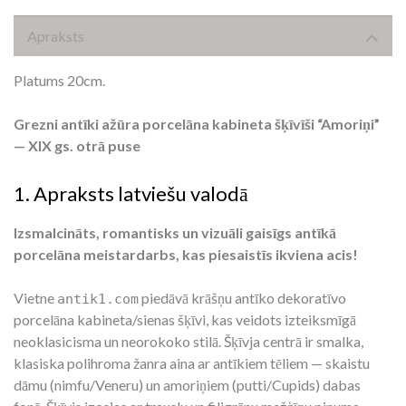
Apraksts
Platums 20cm.
Grezni antīki ažūra porcelāna kabineta šķīvīši “Amoriņi”
— XIX gs. otrā puse
1. Apraksts latviešu valodā
Izsmalcināts, romantisks un vizuāli gaisīgs antīkā
porcelāna meistardarbs, kas piesaistīs ikviena acis!
Vietne
piedāvā krāšņu antīko dekoratīvo
antik1.com
porcelāna kabineta/sienas šķīvi, kas veidots izteiksmīgā
neoklasicisma un neorokoko stilā. Šķīvja centrā ir smalka,
klasiska polihroma žanra aina ar antīkiem tēliem — skaistu
dāmu (nimfu/Veneru) un amoriņiem (putti/Cupids) dabas