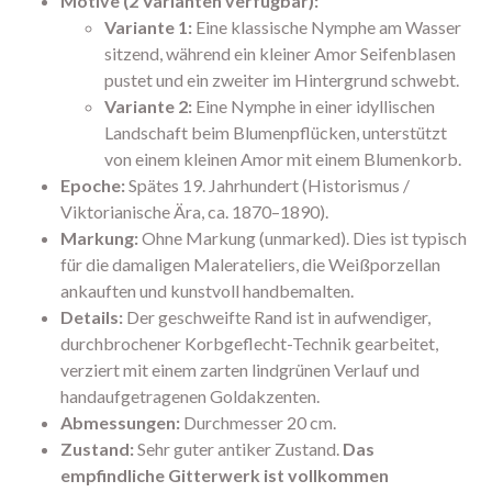
Motive (2 Varianten verfügbar):
Variante 1:
Eine klassische Nymphe am Wasser
sitzend, während ein kleiner Amor Seifenblasen
pustet und ein zweiter im Hintergrund schwebt.
Variante 2:
Eine Nymphe in einer idyllischen
Landschaft beim Blumenpflücken, unterstützt
von einem kleinen Amor mit einem Blumenkorb.
Epoche:
Spätes 19. Jahrhundert (Historismus /
Viktorianische Ära, ca. 1870–1890).
Markung:
Ohne Markung (unmarked). Dies ist typisch
für die damaligen Malerateliers, die Weißporzellan
ankauften und kunstvoll handbemalten.
Details:
Der geschweifte Rand ist in aufwendiger,
durchbrochener Korbgeflecht-Technik gearbeitet,
verziert mit einem zarten lindgrünen Verlauf und
handaufgetragenen Goldakzenten.
Abmessungen:
Durchmesser 20 cm.
Zustand:
Sehr guter antiker Zustand.
Das
empfindliche Gitterwerk ist vollkommen