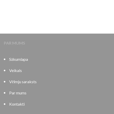
PAR MUMS
Sākumlapa
Veikals
Vēlmju saraksts
Par mums
Kontakti