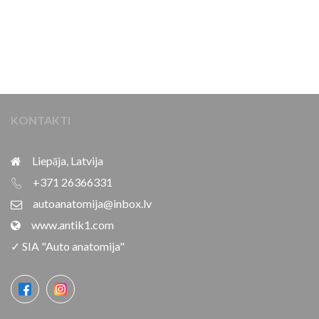
KONTAKTI
Liepāja, Latvija
+371 26366331
autoanatomija@inbox.lv
www.antik1.com
✓ SIA "Auto anatomija"