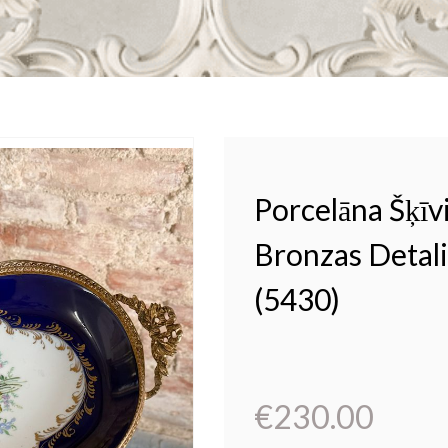
Porcelāna Šķīv
Bronzas Detali
(5430)
€
230.00