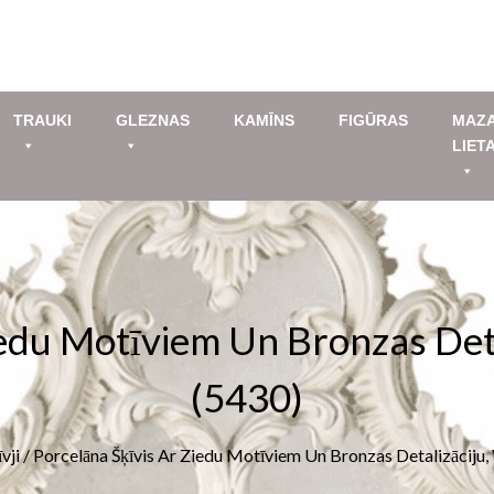
TRAUKI
GLEZNAS
KAMĪNS
FIGŪRAS
MAZ
LIET
edu Motīviem Un Bronzas Deta
(5430)
vji
/ Porcelāna Šķīvis Ar Ziedu Motīviem Un Bronzas Detalizāciju,