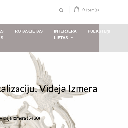
0
Item(s)
AS
ROTASLIETAS
INTERJERA
PULKSTEŅI
AS
LIETAS
lizāciju, Vidēja Izmēra
 Vidēja Izmēra (5430)