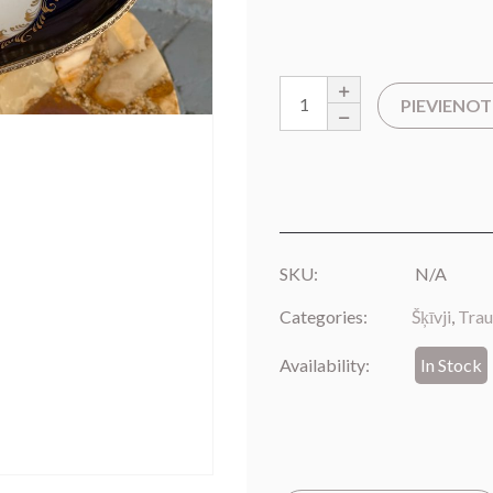
PIEVIENO
SKU:
N/A
Categories:
Šķīvji
,
Trau
Availability:
In Stock